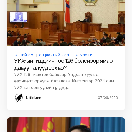
НИЙГЭМ
ОНЦЛОХ НИЙТЛЭЛ
УЛС ТӨР
УИХ-ын гишүүдийн тоо 126 болсноор ямар
давуу талууд үүсэх вэ?
УИХ 126 гишүүнтэй байхаар Үндсэн хуульд
өөрчлөлт оруулж баталсан. Ингэснээр 2024 оны
УИХ-ын сонгуулийн үр дүнд…
Niitlel.mn
07/06/2023