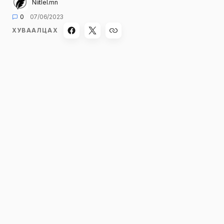
Niitlel.mn
0
07/06/2023
ХУВААЛЦАХ
Монгол Улсын Ерөнхий сайд Л.Оюун-Эрдэнэ
АНУ-ын цахилгаан автомашин үйлдвэрлэгч
“Tesla”компани, сансар судлалын “SpaceX”
компанийн гүйцэтгэх захирал, сошиал
платформын “Twitter” компанийн технологи
хариуцсан захирал
Илон Масктай хийсэн
уулзалтын
талаар Засгийн газрын
хуралдаанд танилцууллаа.
Сансар судлалын “SpaceX” компанийн
бүтээсэн “Starlink” хиймэл дагуулууд