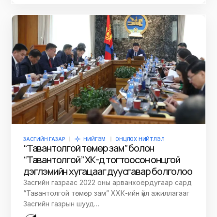
ЗАСГИЙН ГАЗАР
НИЙГЭМ
ОНЦЛОХ НИЙТЛЭЛ
“Тавантолгой төмөр зам” болон
“Тавантолгой” ХК-д тогтоосон онцгой
дэглэмийн хугацааг дуусгавар болголоо
Засгийн газраас 2022 оны арванхоёрдугаар сард
“Тавантолгой төмөр зам” ХХК-ийн үйл ажиллагааг
Засгийн газрын шууд…