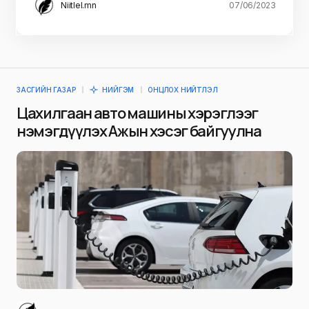
Niitlel.mn
07/06/2023
ЗАСГИЙН ГАЗАР
НИЙГЭМ
ОНЦЛОХ НИЙТЛЭЛ
Цахилгаан авто машины хэрэглээг
нэмэгдүүлэх Ажын хэсэг байгуулна