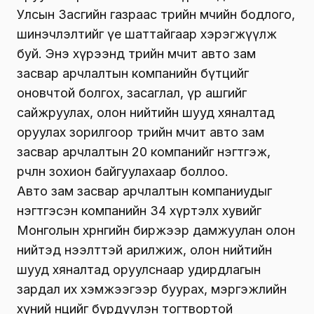
Улсын Засгийн газраас төрийн өмчийн бодлого,
шинэчлэлтийг үе шаттайгаар хэрэгжүүлж
буй. Энэ хүрээнд төрийн өмчит авто зам
засвар арчлалтын компанийн бүтцийг
оновчтой болгох, засаглал, үр ашгийг
сайжруулах, олон нийтийн шууд хяналтад
оруулах зорилгоор төрийн өмчит авто зам
засвар арчлалтын 20 компанийг нэгтгэж,
өөрчлөн зохион байгуулахаар боллоо.
Авто зам засвар арчлалтын компаниудыг
нэгтгэсэн компанийн 34 хүртэлх хувийг
Монголын хөрөнгийн биржээр дамжуулан олон
нийтэд нээлттэй арилжиж, олон нийтийн
шууд хяналтад оруулснаар удирдлагын
зардал их хэмжээгээр буурах, мэргэжлийн
хүний нөөцийг бүрдүүлэн тогтвортой