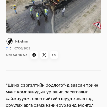
Niitlel.mn
0
07/06/2023
ХУВААЛЦАХ
“Шинэ сэргэлтийн бодлого”-д заасан төрийн
өмчит компаниудын үр ашиг, засаглалыг
сайжруулж, олон нийтийн шууд хяналтад
оруулах арга хэмжээний хүрээнд Монгол