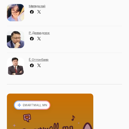
Мөнгөндалай
Р. Даваадорж
Ё. Отгонбаяр
EMARTMALL.MN