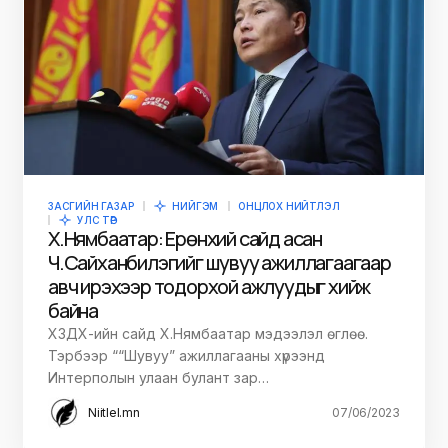
ЗАСГИЙН ГАЗАР
НИЙГЭМ
ОНЦЛОХ НИЙТЛЭЛ
УЛС ТӨР
Х.Нямбаатар: Ерөнхий сайд асан
Ч.Сайханбилэгийг шувуу ажиллагаагаар
авч ирэхээр тодорхой ажлуудыг хийж
байна
ХЗДХ-ийн сайд Х.Нямбаатар мэдээлэл өглөө.
Тэрбээр ““Шувуу” ажиллагааны хүрээнд
Интерполын улаан булант зар…
Niitlel.mn
07/06/2023