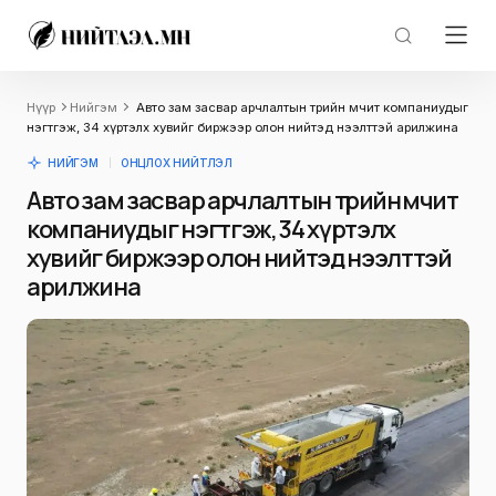
Нүүр
Нийгэм
Авто зам засвар арчлалтын төрийн өмчит компаниудыг
нэгтгэж, 34 хүртэлх хувийг биржээр олон нийтэд нээлттэй арилжина
НИЙГЭМ
ОНЦЛОХ НИЙТЛЭЛ
Авто зам засвар арчлалтын төрийн өмчит
компаниудыг нэгтгэж, 34 хүртэлх
хувийг биржээр олон нийтэд нээлттэй
арилжина