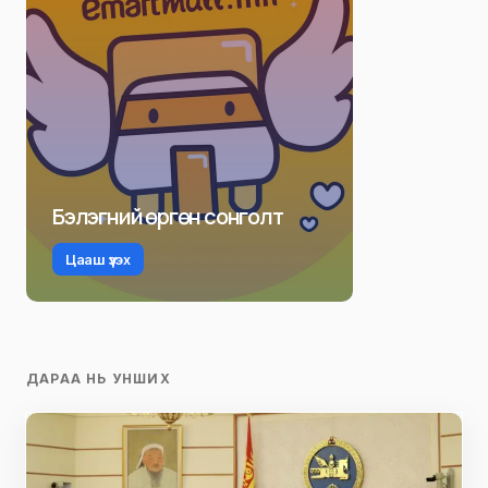
Бэлэгний өргөн сонголт
Цааш үзэх
ДАРАА НЬ УНШИХ