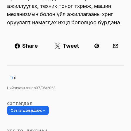
ажиллуулах, техник тоног төхөөрөмж, машин
механизмын болон үйл ажиллагааны хөрөнгө
оруулалт нэмэгдэх нөхцөл бололцоо бүрдэнэ.
Share
Tweet
0
Нийтлэсэн огноо
07/06/2023
СЭТГЭГДЭЛ
Сэтгэгдэл үлдээх
УЛС ТӨР, ДУУЛИАН