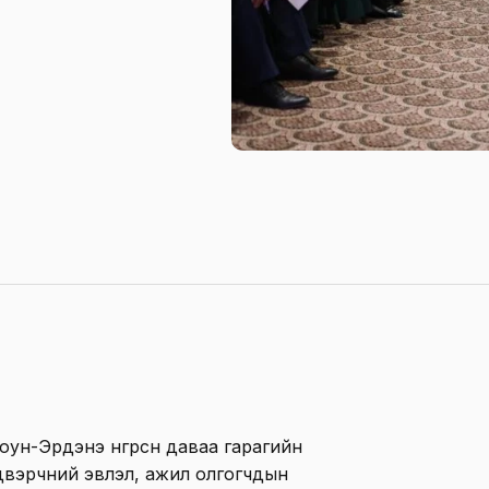
ун-Эрдэнэ өнгөрсөн даваа гарагийн
йлдвэрчний эвлэл, ажил олгогчдын