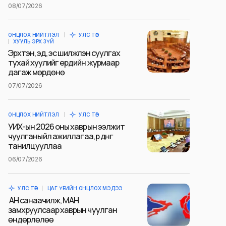
08/07/2026
ОНЦЛОХ НИЙТЛЭЛ
УЛС ТӨР
ХУУЛЬ ЭРХ ЗҮЙ
Эрхтэн, эд, эс шилжүүлэн суулгах
тухай хуулийг ердийн журмаар
дагаж мөрдөнө
07/07/2026
ОНЦЛОХ НИЙТЛЭЛ
УЛС ТӨР
УИХ-ын 2026 оны хаврын ээлжит
чуулганы үйл ажиллагаа, үр дүнг
танилцууллаа
06/07/2026
УЛС ТӨР
ЦАГ ҮЕИЙН ОНЦЛОХ МЭДЭЭ
АН санаачилж, МАН
замхруулсаар хаврын чуулган
өндөрлөлөө