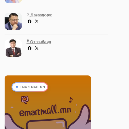
Р. Даваадорж
Ё. Отгонбаяр
EMARTMALL.MN