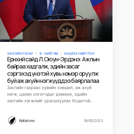
ЗАСГИЙН ГАЗАР
НИЙГЭМ
ОНЦЛОХ НИЙТЛЭЛ
Ерөнхий сайд Л.Оюун-Эрдэнэ: Ажлын
байраа хадгалж, эдийн засаг
сэргэхэд үнэтэй хувь нэмэр оруулж
буй аж ахуйн нэгжүүддээ баярлалаа
Засгийн газраас хувийн хэвшил, аж ахуй
нэгж, цалин олгогчдыг дэмжих, эдийн
засгийн хөгжлийг урагшлуулах бодитой…
Niitlel.mn
18/05/2023