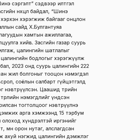
 “Шинэ сэргэлт” cэдвээр илтгэл
сгийн нөхцөл байдал, “Шинэ
д хэрхэн хэрэгжиж байгааг онцлон
ааллын сайд Х.Булгантуяа
лагуудын хамтын ажиллагаа,
цуулга хийв. Засгийн газар суурь
илгаж, цалингийн шатлалыг
н цалингийн бодлогыг хэрэгжүүлж
бал, 2023 онд суурь цалингийн 222
асан жил болгоныг тооцон нэмэгдэл
всрол, соёлын салбарт гүйцэтгэлд
г нэвтрүүлсэн. Цаашид төрийн
 төрлийн нэмэгдлийг үндсэн
рилсан тогтолцоог нэвтрүүлнэ
 дэмжих арга хэмжээнд 15 тэрбум
ил олоход хүндрэлтэй иргэнийг
т, мөн орон нутаг, алслагдсан
аж ахуй нэгжид цалингийн дэмжлэг