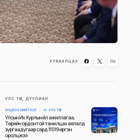
ХУВААЛЦАХ
УЛС ТӨР, ДУУЛИАН
ОНЦЛОХ НИЙТЛЭЛ
УЛС ТӨР
Улсын Их Хурлын үйл ажиллагаа,
Төрийн ордонтой танилцах аялалд
зургаадугаар сард 11019 иргэн
оролцжээ