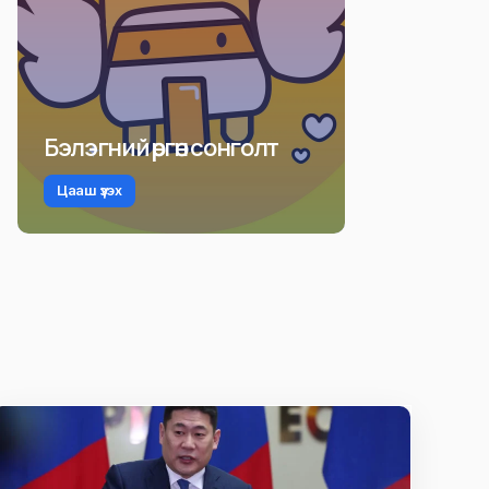
Бэлэгний өргөн сонголт
Цааш үзэх