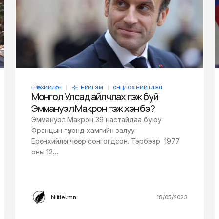
ЕРӨНХИЙЛӨГЧ
НИЙГЭМ
ОНЦЛОХ НИЙТЛЭЛ
Монгол Улсад айлчлах гэж буй
Эммануэл Макрон гэж хэн бэ?
Эммануэл Макрон 39 настайдаа буюу
Францын түүхэнд хамгийн залуу
Ерөнхийлөгчөөр сонгогдсон. Тэрбээр 1977
оны 12…
Niitlel.mn
18/05/2023