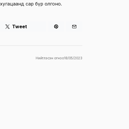
н хугацаанд сар бүр олгоно.
Tweet
Нийтлэсэн огноо
18/05/2023
ж