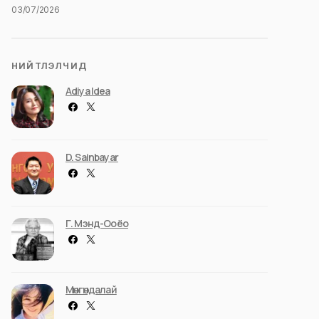
03/07/2026
НИЙТЛЭЛЧИД
Adiya Idea
D. Sainbayar
Г. Мэнд-Ооёо
Мөнгөндалай