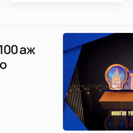
100 аж
оо