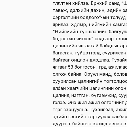
төлөөлөлтэй хийлээ. Ерөнхий сайд
тавьж, дэлхийн дахин, эдийн за
сэргэлтийн бодлого”-ын төслүү
ярилаа. Хөдөлмөр, нийгмийн хамг
“Нийгмийн түншлэлийн байгуул
бодлогын чиглэл” сэдвээр танил
цалингийн ялгаатай байдлыг ар
багасган, гүйцэтгэлд суурилса
байгааг онцлон дурдлаа. Тухайл
ялгааг 53 болгосон, төрд ажилл
олгож байна. Эрүүл мэнд, боло
суурилсан цалингийн тогтолцоо
албан хаагчийн цалингийн олон
цалинд нэгтгэн, бүтээмжид суу
гэлээ. Энэ жил ажил олгогчийг
төгрөг зарцуулна. Тухайлбал, аж
эдийн засгийн тэргүүлэх салбар
дүүрэгт байнгын ажилд авсан 