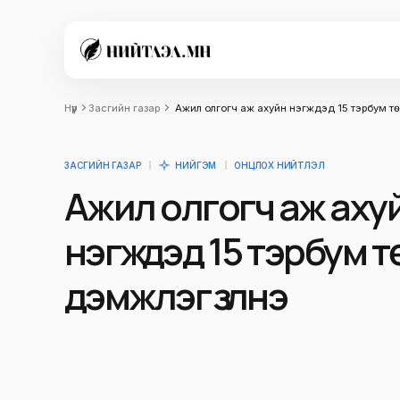
Нүүр
Засгийн газар
Ажил олгогч аж ахуйн нэгжүүдэд 15 тэрбум төг
ЗАСГИЙН ГАЗАР
НИЙГЭМ
ОНЦЛОХ НИЙТЛЭЛ
Ажил олгогч аж аху
нэгжүүдэд 15 тэрбум 
дэмжлэг үзүүлнэ