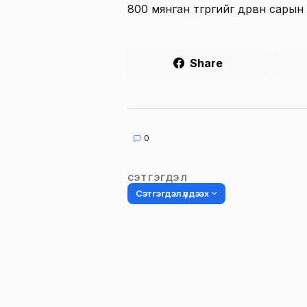
800 мянган төгрөгийг дөрвөн сары
Share
0
СЭТГЭГДЭЛ
Сэтгэгдэл үлдээх
Таны имэйл хаягийг нийтлэхгүй.
Шаардлагатай талбаруудыг
*
гэ
тэмдэглэсэн