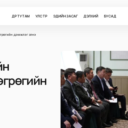
ӨДӨР ТУТАМ
УЛС ТӨР
ЭДИЙН ЗАСАГ
ДЭЛХИЙ
БУСАД
рөгийн дэмжлэг үзүүлнэ
йн
төгрөгийн