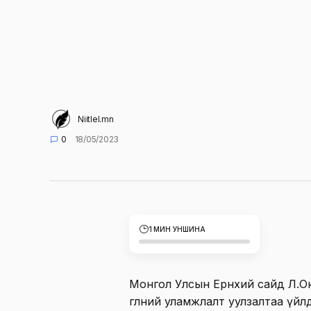
Niitlel.mn
0
18/05/2023
1 МИН УНШИНА
Монгол Улсын Ерөнхий сайд Л.Ою
өглөөний уламжлалт уулзалтаа ү