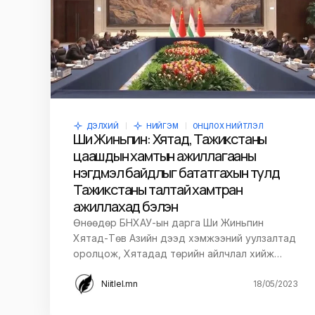
ДЭЛХИЙ
НИЙГЭМ
ОНЦЛОХ НИЙТЛЭЛ
Ши Жиньпин: Хятад, Тажикстаны
цаашдын хамтын ажиллагааны
нэгдмэл байдлыг бататгахын тулд
Тажикстаны талтай хамтран
ажиллахад бэлэн
Өнөөдөр БНХАУ-ын дарга Ши Жиньпин
Хятад-Төв Азийн дээд хэмжээний уулзалтад
оролцож, Хятадад төрийн айлчлал хийж…
Niitlel.mn
18/05/2023