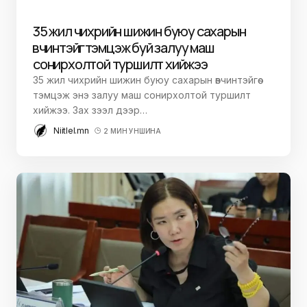
35 жил чихрийн шижин буюу сахарын
өвчинтэйгөө тэмцэж буй залуу маш
сонирхолтой туршилт хийжээ
35 жил чихрийн шижин буюу сахарын өвчинтэйгөө
тэмцэж энэ залуу маш сонирхолтой туршилт
хийжээ. Зах зээл дээр…
Niitlel.mn
2 МИН УНШИНА