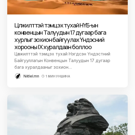
Цөлжилттэй тэмцэх тухай НҮБ-ын
конвенцын Талуудын 17 дугаар бага
хурлыг зохион байгуулах Үндэсний
хорооны IX хуралдаан боллоо
Цөлжилттэй тэмцэх тухай Нэгдсэн Үндэстний
Байгууллагын Конвенцын Талуудын 17 дугаар
бага хуралдааныг зохион…
Niitlel.mn
1 МИН УНШИНА