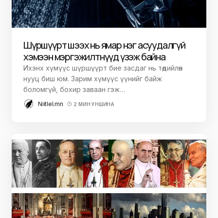
Шүршүүрт шээх нь ямар нэг асуудалгүй
хэмээн мэргэжилтнүүд үзэж байна
Ихэнх хүмүүс шүршүүрт бие засдаг нь төдийлөн
нууц биш юм. Зарим хүмүүс үүнийг байж
боломгүй, бохир заваан гэж…
Niitlel.mn
2 МИН УНШИНА