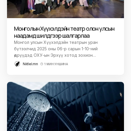
Монголын Хүүхэлдэйн театр олон улсын
наадамд шилдгээр шалгарлаа
Монгол улсын Хүүхэлдэйн театрын уран
бүтээлчид 2025 оны 06-р сарын 1-10-ний
өдрүүдэд ОХУ-ын Эрхүү хотод зохион…
Niitlel.mn
1 МИН УНШИНА