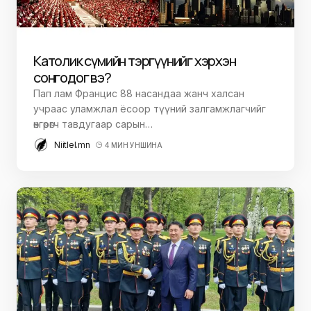
Католик сүмийн тэргүүнийг хэрхэн
сонгодог вэ?
Пап лам Францис 88 насандаа жанч халсан
учраас уламжлал ёсоор түүний залгамжлагчийг
өнгөрөгч тавдугаар сарын…
Niitlel.mn
4 МИН УНШИНА