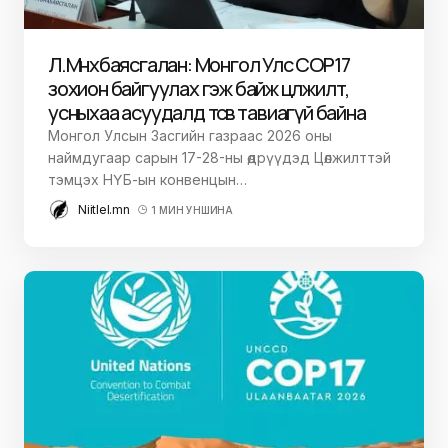
Л.Мөнхбаясгалан: Монгол Улс COP17
зохион байгуулах гэж байж цөлжилт,
усныхаа асуудалд төсөв тавиагүй байна
Монгол Улсын Засгийн газраас 2026 оны
наймдугаар сарын 17-28-ны өдрүүдэд Цөлжилттэй
тэмцэх НҮБ-ын конвенцын…
Niitlel.mn
1 МИН УНШИНА