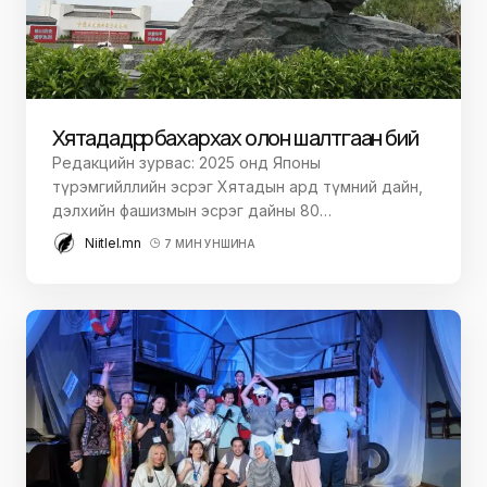
Хятадад өөрөөрөө бахархах олон шалтгаан бий
Редакцийн зурвас: 2025 онд Японы
түрэмгийллийн эсрэг Хятадын ард түмний дайн,
дэлхийн фашизмын эсрэг дайны 80…
Niitlel.mn
7 МИН УНШИНА