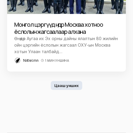
Монгол цэргүүд өнөөдөр Москва хотноо
ёслолын жагсаалаар алхана
Өнөөдөр Аугаа их Эх орны дайны ялалтын 80 жилийн
ойн цэргийн ёслолын жагсаал ОХУ-ын Москва
хотын Улаан талбайд…
Niitlel.mn
1 МИН УНШИНА
Цааш унших