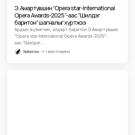
Э.Амартүвшин “Opera star-International
Opera Awards-2025”-аас “Шилдэг
баритон” шагналыг хүртжээ
Ардын жүжигчин, алдарт баритон Э.Амартүвшин
“Opera star-International Opera Awards-2025”-
аас “Шилдэг…
Niitlel.mn
1 МИН УНШИНА