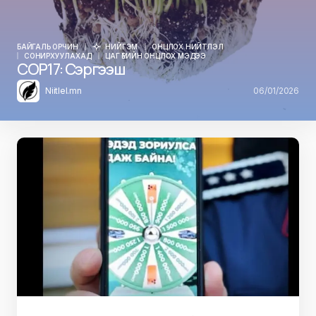
БАЙГАЛЬ ОРЧИН
НИЙГЭМ
ОНЦЛОХ НИЙТЛЭЛ
СОНИРХУУЛАХАД
ЦАГ ҮЕИЙН ОНЦЛОХ МЭДЭЭ
COP17: Сэргээш
Niitlel.mn
06/01/2026