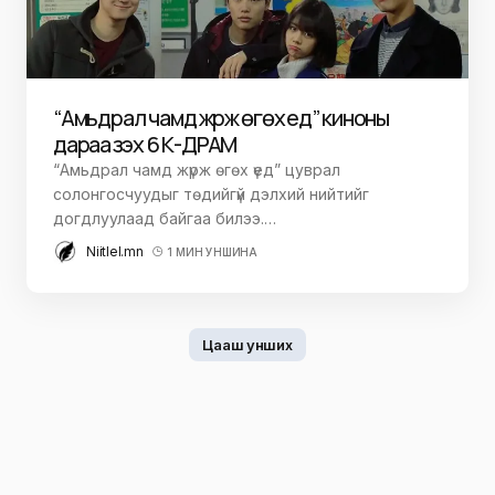
“Амьдрал чамд жүрж өгөх үед” киноны
дараа үзэх 6 К-ДРАМ
“Амьдрал чамд жүрж өгөх үед” цуврал
солонгосчуудыг төдийгүй дэлхий нийтийг
догдлуулаад байгаа билээ.…
Niitlel.mn
1 МИН УНШИНА
Цааш унших