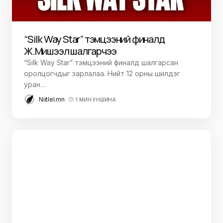
“Silk Way Star” тэмцээний финалд
Ж.Мишээл шалгарчээ
“Silk Way Star” тэмцээний финалд шалгарсан
оролцогчдыг зарлалаа. Нийт 12 орны шилдэг
уран…
Niitlel.mn
1 МИН УНШИНА