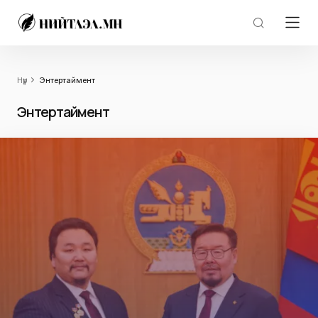
Нүүр
Энтертаймент
Энтертаймент