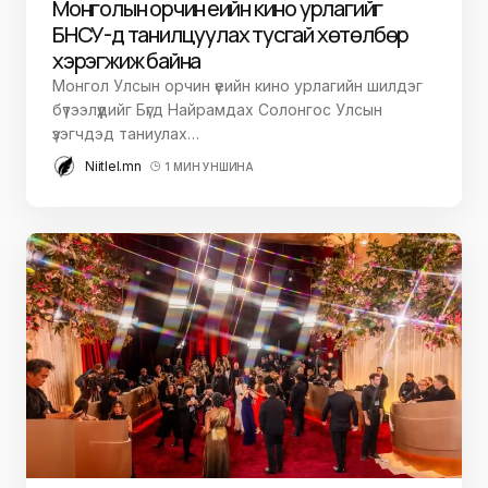
Монголын орчин үеийн кино урлагийг
БНСУ-д танилцуулах тусгай хөтөлбөр
хэрэгжиж байна
Монгол Улсын орчин үеийн кино урлагийн шилдэг
бүтээлүүдийг Бүгд Найрамдах Солонгос Улсын
үзэгчдэд таниулах…
Niitlel.mn
1 МИН УНШИНА