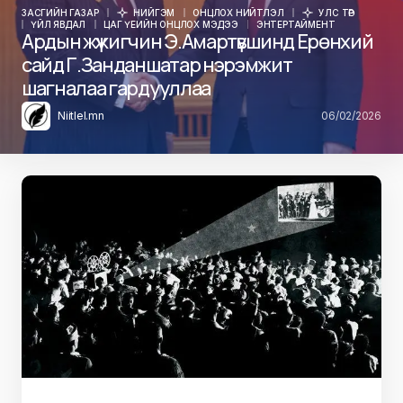
ЗАСГИЙН ГАЗАР
НИЙГЭМ
ОНЦЛОХ НИЙТЛЭЛ
УЛС ТӨР
ҮЙЛ ЯВДАЛ
ЦАГ ҮЕИЙН ОНЦЛОХ МЭДЭЭ
ЭНТЕРТАЙМЕНТ
Ардын жүжигчин Э.Амартүвшинд Ерөнхий
сайд Г.Занданшатар нэрэмжит
шагналаа гардууллаа
Niitlel.mn
06/02/2026