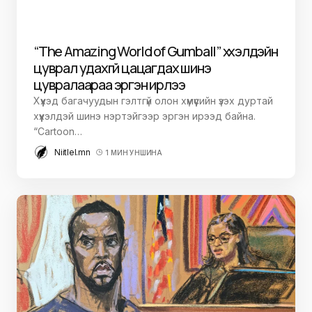
“The Amazing World of Gumball” хүүхэлдэйн
цуврал удахгүй цацагдах шинэ
цувралаараа эргэн ирлээ
Хүүхэд багачуудын гэлтгүй олон хүмүүсийн үзэх дуртай
хүүхэлдэй шинэ нэртэйгээр эргэн ирээд байна.
“Cartoon…
Niitlel.mn
1 МИН УНШИНА