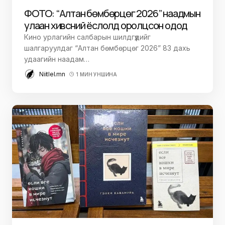
ФОТО: “Алтан бөмбөрцөг 2026” наадмын
улаан хивсний ёслолд оролцсон одод
Кино урлагийн салбарын шилдгүүдийг
шалгаруулдаг “Алтан бөмбөрцөг 2026” 83 дахь
удаагийн наадам…
Niitlel.mn
1 МИН УНШИНА