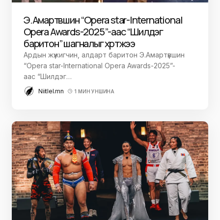
Э.Амартүвшин “Opera star-International
Opera Awards-2025”-аас “Шилдэг
баритон” шагналыг хүртжээ
Ардын жүжигчин, алдарт баритон Э.Амартүвшин
“Opera star-International Opera Awards-2025”-
аас “Шилдэг…
Niitlel.mn
1 МИН УНШИНА