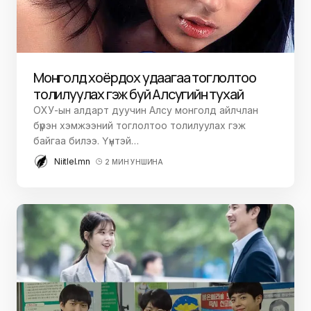
Монголд хоёрдох удаагаа тоглолтоо
толилуулах гэж буй Алсугийн тухай
ОХУ-ын алдарт дуучин Алсу монголд айлчлан
бүрэн хэмжээний тоглолтоо толилуулах гэж
байгаа билээ. Үүнтэй…
Niitlel.mn
2 МИН УНШИНА