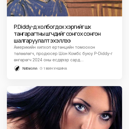
P.Diddy-д холбогдох хэргийг шүүх
тангарагтны шүүгчдийг сонгох сонгон
шалгаруулалт эхэллээ
Америкийн хипхоп ертөнцийн томоохон
төлөөлөгч, продюсер Шон Комбс буюу P-Diddy-г
өнгөрөгч 2024 оны есдүгээр сард…
Niitlel.mn
1 МИН УНШИНА