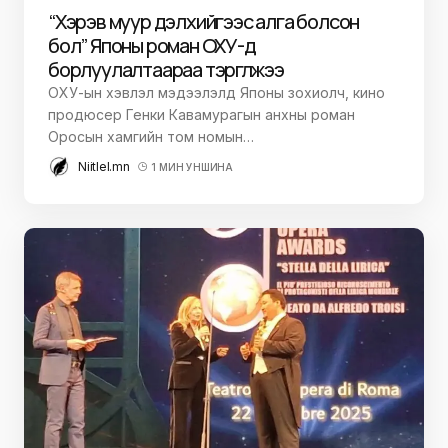
“Хэрэв муур дэлхийгээс алга болсон
бол” Японы роман ОХУ-д
борлуулалтаараа тэргүүлжээ
ОХУ-ын хэвлэл мэдээлэлд Японы зохиолч, кино
продюсер Генки Кавамурагын анхны роман
Оросын хамгийн том номын…
Niitlel.mn
1 МИН УНШИНА