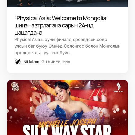
“Physical Asia: Welcome to Mongolia”
шинэ нэвтрүүлэг энэ сарын 24-нд
цацагдана
Physical Asia шоуны финалд өрсөлдсөн хоёр
улсын баг буюу Өмнөд Солонгос болон Монголын
оролцогчдыг уулзаж буйг…
Niitlel.mn
1 МИН УНШИНА