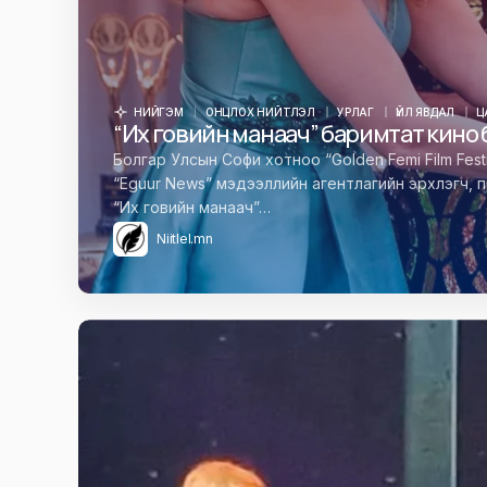
НИЙГЭМ
ОНЦЛОХ НИЙТЛЭЛ
УРЛАГ
ҮЙЛ ЯВДАЛ
Ц
“Их говийн манаач” баримтат кино б
Болгар Улсын Софи хотноо “Golden Femi Film Fest
“Eguur News” мэдээллийн агентлагийн эрхлэгч
“Их говийн манаач”…
Niitlel.mn