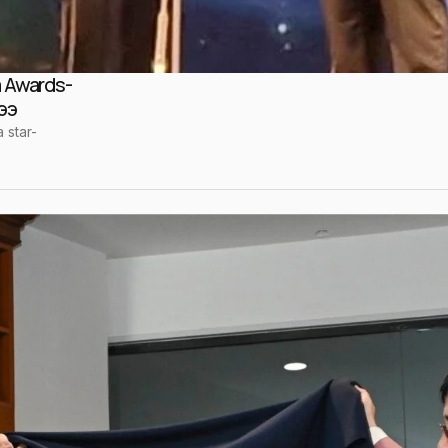
a Awards-
ээ
 star-