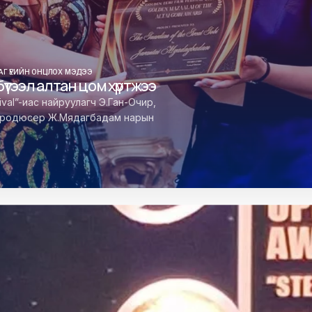
АГ ҮЕИЙН ОНЦЛОХ МЭДЭЭ
үтээл алтан цом хүртжээ
ival”-иас найруулагч Э.Ган-Очир,
, продюсер Ж.Мядагбадам нарын