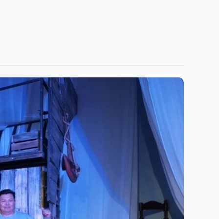
Niitlel.mn
1 МИН УНШИНА