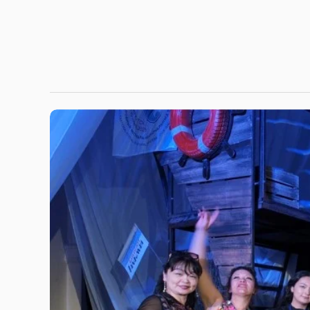
Нэрт эрдэмтэн Ц.Дамдинсүрэнгийн охин “Лх
Норжүнма бурхан”-ыг Чингис хаан Үндэсний 
хандивлажээ
Монгол Улсын Төрийн гурван удаагийн шагналт, Акад
эрдэмтэн Цэндийн Дамдинсүрэнгийн гэр бүлээс Өндө