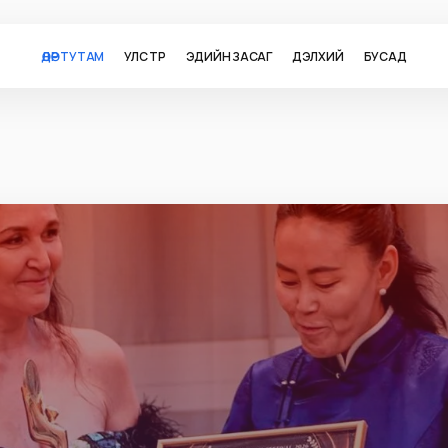
ӨДӨР ТУТАМ
УЛС ТӨР
ЭДИЙН ЗАСАГ
ДЭЛХИЙ
БУСАД