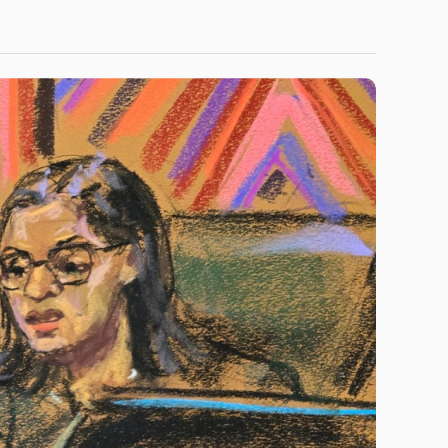
Niitlel.mn
1 МИН УНШИНА