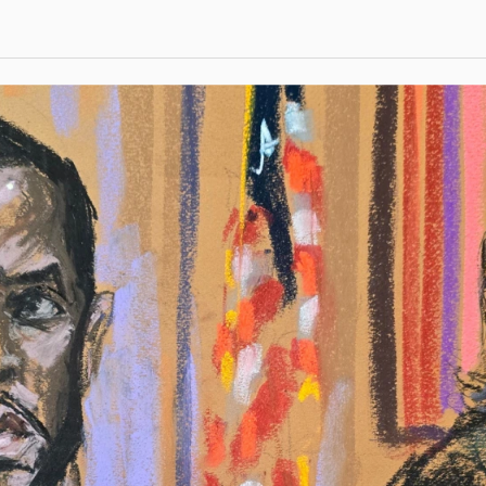
амд
5 оны 06-р