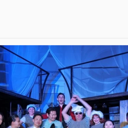
ам
музейд
емич, нэрт
р…