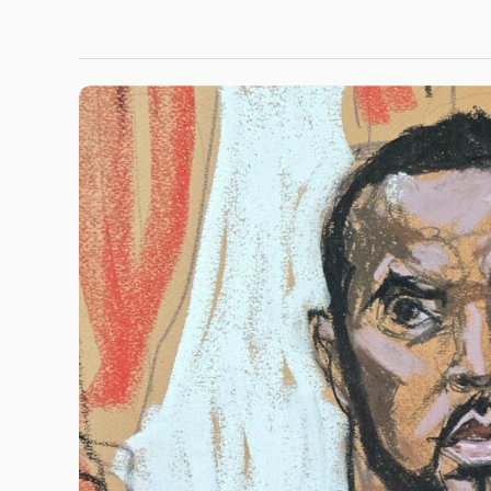
Монголын Хүүхэлдэйн театр олон улсын наад
шилдгээр шалгарлаа
Монгол улсын Хүүхэлдэйн театрын уран бүтээлчид 202
сарын 1-10-ний өдрүүдэд ОХУ-ын Эрхүү хотод зохион…