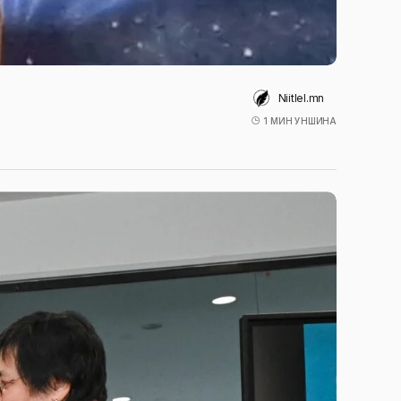
Niitlel.mn
1 МИН УНШИНА