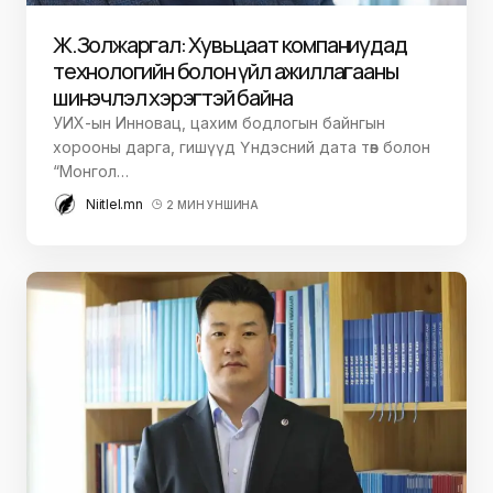
Ж.Золжаргал: Хувьцаат компаниудад
технологийн болон үйл ажиллагааны
шинэчлэл хэрэгтэй байна
УИХ-ын Инновац, цахим бодлогын байнгын
хорооны дарга, гишүүд Үндэсний дата төв болон
“Монгол…
Niitlel.mn
2 МИН УНШИНА