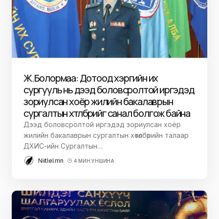
Ж.Болормаа: Дотоод хэргийн их
сургууль нь дээд боловсролтой иргэдэд
зориулсан хоёр жилийн бакалаврын
сургалтын хөтөлбөрийг санал болгож байна
Дээд боловсролтой иргэдэд зориулсан хоёр
жилийн бакалаврын сургалтын хөтөлбөрийн талаар
ДХИС-ийн Сургалтын…
Niitlel.mn
4 МИН УНШИНА