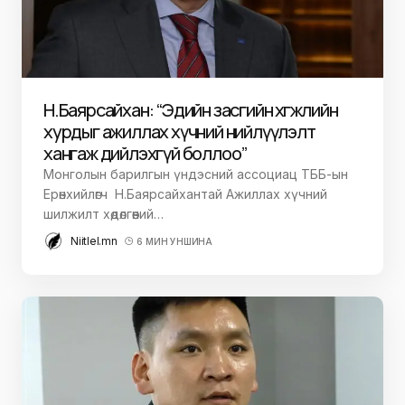
Н.Баярсайхан: “Эдийн засгийн хөгжлийн
хурдыг ажиллах хүчний нийлүүлэлт
хангаж дийлэхгүй боллоо”
Монголын барилгын үндэсний ассоциац ТББ-ын
Ерөнхийлөгч Н.Баярсайхантай Ажиллах хүчний
шилжилт хөдөлгөөний…
Niitlel.mn
6 МИН УНШИНА