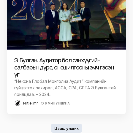
Э.Булган: Аудитор бол санхүүгийн
салбарын дүрс, оношилгооны эмч гэсэн
үг
“Нексиа Глобал Монголиа Аудит” компанийн
гүйцэтгэх захирал, АССА, CPA, CPTA Э.Булгантай
ярилцлаа. – 2024…
Niitlel.mn
6 МИН УНШИНА
Цааш унших