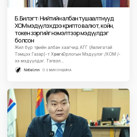
Б.Билэгт: Нийтийн албан тушаалтнууд
ХОМ мэдүүлэхдээ крипто валют, койн,
токен зэргийг нэмэлтээр мэдүүлдэг
болсон
Жил бүр төрийн албан хаагчид АТГ (Авлигатай
Тэмцэх Газар)-т Хөрөнгө Орлогын Мэдүүлэг /ХОМ /-
ээ мэдүүлдэг. Тэгвэл…
Niitlel.mn
3 МИН УНШИНА