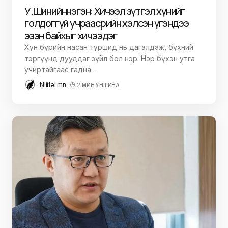
У.Шинийннэгэн: Хичээл зүтгэл хүнийг
голдоггүй учраас өөрийн хэлсэн үгэндээ
эзэн байхыг хичээдэг
Хүн бүрийн насан туршид нь дагалдаж, бүхний
тэргүүнд дууддаг зүйл бол нэр. Нэр бүхэн утга
учиртайгаас гадна…
Niitlel.mn
2 МИН УНШИНА