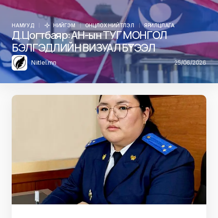
НАМУУД
НИЙГЭМ
ОНЦЛОХ НИЙТЛЭЛ
ЯРИЛЦЛАГА
Д.Цогтбаяр: АН-ын ТУГ МОНГОЛ
БЭЛГЭДЛИЙН ВИЗУАЛ БҮТЭЭЛ
Niitlel.mn
25/06/2026