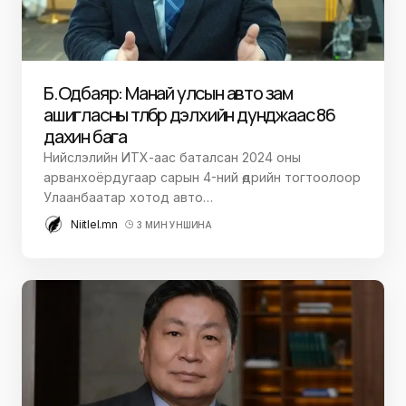
Б.Одбаяр: Манай улсын авто зам
ашигласны төлбөр дэлхийн дунджаас 86
дахин бага
Нийслэлийн ИТХ-аас баталсан 2024 оны
арванхоёрдугаар сарын 4-ний өдрийн тогтоолоор
Улаанбаатар хотод авто…
Niitlel.mn
3 МИН УНШИНА