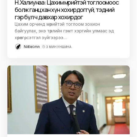
Н.Халиунаа: Цахим мөрийтэй тоглоомоос
болж ганцхан хүн хохирдоггүй, тэдний
гэр бүл ч давхар хохирдог
Цахим орчинд мөрийтэй тоглоом зохион
байгуулах, энэ төрлийн гэмт хэргийн улмаас эд
хөрөнгө, сэтгэл зүйгээрээ…
Niitlel.mn
3 МИН УНШИНА