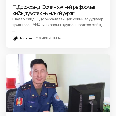
Т.Доржханд: Эрчим хүчний реформыг
хийж дуусгах нь миний үүрэг
Шадар сайд Т.Доржхандтай цаг үеийн асуудлаар
ярилцлаа. -УИХ-ын хаврын чуулган нээлтээ хийж,
…
Niitlel.mn
5 МИН УНШИНА