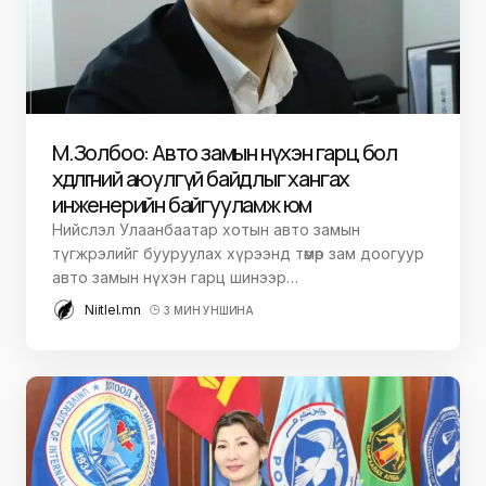
М.Золбоо: Авто замын нүхэн гарц бол
хөдөлгөөний аюулгүй байдлыг хангах
инженерийн байгууламж юм
Нийслэл Улаанбаатар хотын авто замын
түгжрэлийг бууруулах хүрээнд төмөр зам доогуур
авто замын нүхэн гарц шинээр…
Niitlel.mn
3 МИН УНШИНА