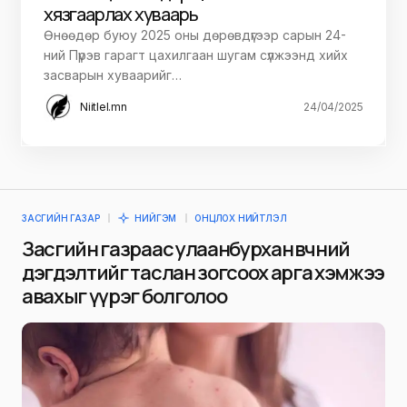
хязгаарлах хуваарь
Өнөөдөр буюу 2025 оны дөрөвдүгээр сарын 24-
ний Пүрэв гарагт цахилгаан шугам сүлжээнд хийх
засварын хуваарийг…
Niitlel.mn
24/04/2025
ЗАСГИЙН ГАЗАР
НИЙГЭМ
ОНЦЛОХ НИЙТЛЭЛ
Засгийн газраас улаанбурхан өвчний
дэгдэлтийг таслан зогсоох арга хэмжээ
авахыг үүрэг болголоо