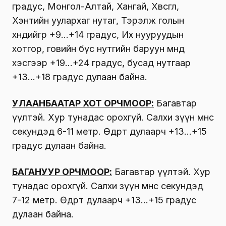
градус, Монгол-Алтай, Хангай, Хөвсгөл,
Хэнтийн уулархаг нутаг, Тэрэлж голын
хөндийгөөр +9…+14 градус, Их нууруудын
хотгор, говийн бүс нутгийн баруун өмнөд
хэсгээр +19…+24 градус, бусад нутгаар
+13…+18 градус дулаан байна.
УЛААНБААТАР ХОТ ОРЧМООР:
Багавтар
үүлтэй. Хур тунадас орохгүй. Салхи зүүн өмнөөс
секундэд 6-11 метр. Өдөртөө дулаарч +13…+15
градус дулаан байна.
БАГАНУУР ОРЧМООР:
Багавтар үүлтэй. Хур
тунадас орохгүй. Салхи зүүн өмнөөс секундэд
7-12 метр. Өдөртөө дулаарч +13…+15 градус
дулаан байна.