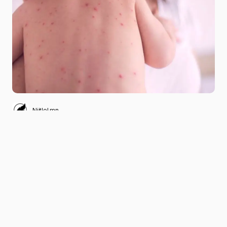
Niitlel.mn
0
23/04/2025
ХУВААЛЦАХ
Засгийн газрын өнөөдрийн
хуралдаанаас улаанбурхан өвчний дэгдэлтийн