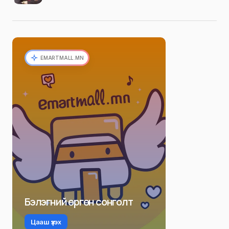
EMARTMALL.MN
Бэлэгний өргөн сонголт
Цааш үзэх