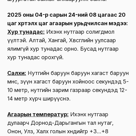
2025 оны 04-р сарын 24-ний 08 цагаас 20
цаг хүртэлх цаг агаарын урьдчилсан мэдээ:
Хур тунадас:
Ихэнх нутгаар солигдмол
үүлтэй. Алтай, Хангай, Хөвсгөлийн уулсаар
ялимгүй хур тунадас орно. Бусад нутгаар
хур тунадас орохгүй.
Салхи:
Нутгийн баруун баруун хагаст баруун
өмнөөс, зүүн хагаст баруун хойноос секундэд 5-
10 метр, нутгийн зарим газраар секундэд 12-
14 метр хүрч ширүүснэ.
Агаарын температур:
Ихэнх нутгаар
дулаарч Дорнод-Дарьгангын тал нутаг,
Онон, Улз, Халх голын хөндийгөөр +3…+8