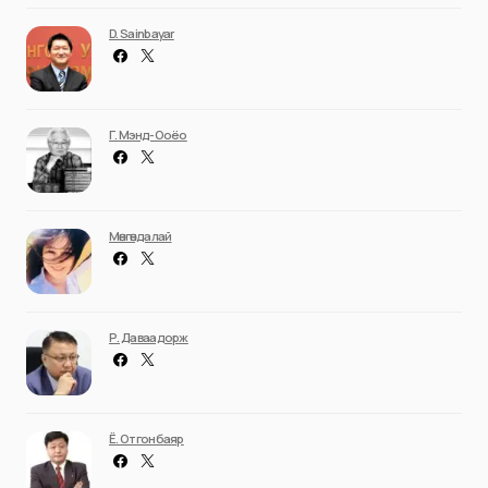
D. Sainbayar
Г. Мэнд-Ооёо
Мөнгөндалай
Р. Даваадорж
Ё. Отгонбаяр