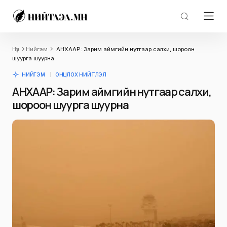
Нүүр
Нийгэм
АНХААР: Зарим аймгийн нутгаар салхи, шороон
шуурга шуурна
НИЙГЭМ
ОНЦЛОХ НИЙТЛЭЛ
АНХААР: Зарим аймгийн нутгаар салхи,
шороон шуурга шуурна