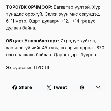
ТЭРЭЛЖ ОРЧМООР:
Багавтар үүлтэй. Хур
тунадас орохгүй. Салхи зүүн өмнөөс секундэд
6-11 метр. Өдөртөө дулаарч +12…+14 градус
дулаан байна.
05 цагт Улаанбаатарт
:
7 градус хүйтэн,
харьцангуй чийг 45 хувь, агаарын даралт 870
гектопаскаль байлаа. Даралт өдөртөө буурна.
Эх сурвалж: ЦУОШГ
Share
Tweet