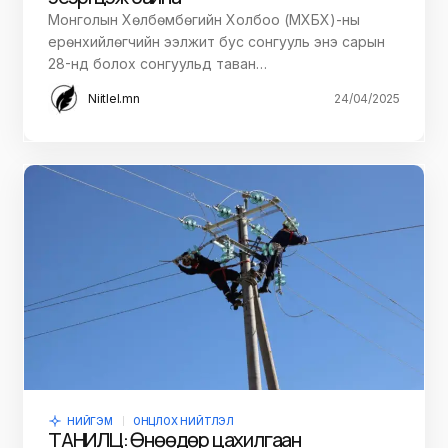
Монголын Хөлбөмбөгийн Холбоо (МХБХ)-ны
ерөнхийлөгчийн ээлжит бус сонгууль энэ сарын
28-нд болох сонгуульд таван…
Niitlel.mn
24/04/2025
НИЙГЭМ
ОНЦЛОХ НИЙТЛЭЛ
ТАНИЛЦ: Өнөөдөр цахилгаан