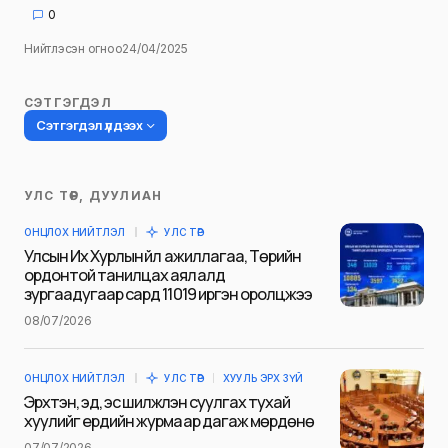
0
Нийтлэсэн огноо
24/04/2025
СЭТГЭГДЭЛ
Сэтгэгдэл үлдээх
УЛС ТӨР, ДУУЛИАН
Таны имэйл хаягийг нийтлэхгүй.
ОНЦЛОХ НИЙТЛЭЛ
УЛС ТӨР
Шаардлагатай талбаруудыг
*
гэж
Улсын Их Хурлын үйл ажиллагаа, Төрийн
тэмдэглэсэн
ордонтой танилцах аялалд
зургаадугаар сард 11019 иргэн оролцжээ
Name
*
08/07/2026
ОНЦЛОХ НИЙТЛЭЛ
УЛС ТӨР
ХУУЛЬ ЭРХ ЗҮЙ
E-mail
*
Эрхтэн, эд, эс шилжүүлэн суулгах тухай
хуулийг ердийн журмаар дагаж мөрдөнө
07/07/2026