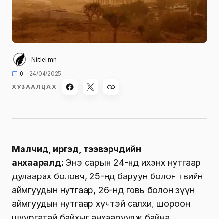
Niitlel.mn
0
24/04/2025
ХУВААЛЦАХ
Малчид, иргэд, тээвэрчдийн
анхааралд:
Энэ сарын 24-нд ихэнх нутгаар
дулаарах боловч, 25-нд баруун болон төвийн
аймгуудын нутгаар, 26-нд говь болон зүүн
аймгуудын нутгаар хүчтэй салхи, шороон
шуургатай байхыг анхааруулж байна.