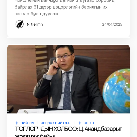
Нийслэлийн Баянзүрх дүүргийн 3 дугаар хороонд
байрлах 61 дүгээр цэцэрлэгийн барилгын их
засвар бүрэн дуусаж,…
Niitlel.mn
24/04/2025
НИЙГЭМ
ОНЦЛОХ НИЙТЛЭЛ
СПОРТ
ТОГЛОГЧДЫН ХОЛБОО: Ц.Анандбазарыг
эсэргүүцэж байна