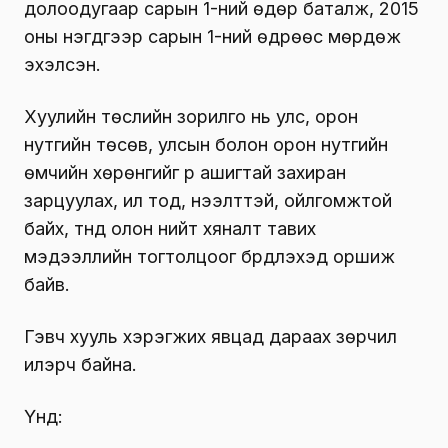
долоодугаар сарын 1-ний өдөр баталж, 2015
оны нэгдүгээр сарын 1-ний өдрөөс мөрдөж
эхэлсэн.
Хуулийн төслийн зорилго нь улс, орон
нутгийн төсөв, улсын болон орон нутгийн
өмчийн хөрөнгийг үр ашигтай захиран
зарцуулах, ил тод, нээлттэй, ойлгомжтой
байх, түүнд олон нийт хяналт тавих
мэдээллийн тогтолцоог бүрдүүлэхэд оршиж
байв.
Гэвч хууль хэрэгжих явцад дараах зөрчил
илэрч байна.
Үүнд: