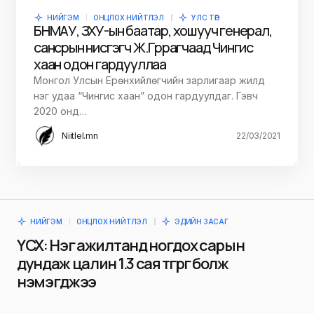
НИЙГЭМ
ОНЦЛОХ НИЙТЛЭЛ
УЛС ТӨР
БНМАУ, ЗХУ-ын баатар, хошууч генерал,
сансрын нисгэгч Ж.Гүррагчаад Чингис
хаан одон гардууллаа
Монгол Улсын Ерөнхийлөгчийн зарлигаар жилд
нэг удаа “Чингис хаан” одон гардуулдаг. Гэвч
2020 онд…
Niitlel.mn
22/03/2021
НИЙГЭМ
ОНЦЛОХ НИЙТЛЭЛ
ЭДИЙН ЗАСАГ
ҮСХ: Нэг ажилтанд ногдох сарын
дундаж цалин 1.3 сая төгрөг болж
нэмэгджээ