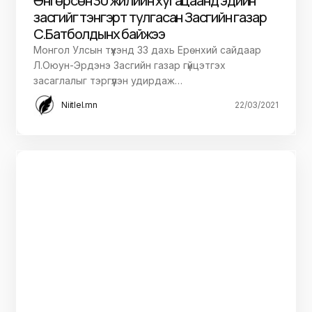
Өнгөрсөн 30 жилийн хугацаанд эдийн
засгийг тэнгэрт тулгасан Засгийн газар
Сү.Батболдынх байжээ
Монгол Улсын түүхэнд 33 дахь Ерөнхий сайдаар
Л.Оюун-Эрдэнэ Засгийн газар гүйцэтгэх
засаглалыг тэргүүлэн удирдаж…
Niitlel.mn
22/03/2021