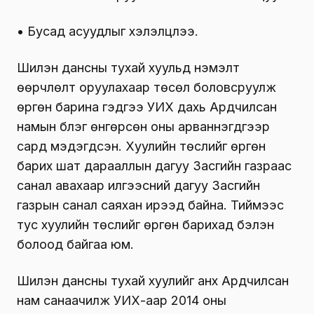
• Бусад асуудлыг хэлэлцлээ.
Шилэн дансны тухай хуульд нэмэлт
өөрчлөлт оруулахаар төсөл боловсруулж
өргөн барина гэдгээ УИХ дахь Ардчилсан
намын бүлэг өнгөрсөн оны арваннэгдүгээр
сард мэдэгдсэн. Хуулийн төслийг өргөн
барих шат дарааллын дагуу Засгийн газраас
санал авахаар илгээсний дагуу Засгийн
газрын санал саяхан ирээд байна. Тиймээс
тус хуулийн төслийг өргөн барихад бэлэн
болоод байгаа юм.
Шилэн дансны тухай хуулийг анх Ардчилсан
нам санаачилж УИХ-аар 2014 оны