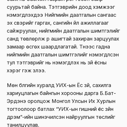
суурьтай байна. Тэтгэврийн доод хэмжээг
нэмэгдүүлэхдээ Нийгмийн даатгалын сангаас
эх үүсвэрийг гаргах, сангийн үйл ажиллагааг
сайжруулах, нийгмийн даатгалын шимтгэлийг
санд төвлөрүүлж үр ашигтай захиран зарцуулах
замаар өсгөх шаардлагатай. Түүнээс гадна
нийгмийн даатгалын шимтгэлийг нэмэгдүүлсэн
тул тэтгэврийг нь нэмэгдүүлэх нь зүй ёсны
хэрэг гэж үзлээ.
Мөн бүлгийн хуралд УИХ-ын Ёс зүй, сахилга
хариуцлагын байнгын хорооны дарга Б.Бат-
Эрдэнэ оролцож Монгол Улсын Их Хурлын
тогтоолоор батлах “УИХ-ын гишүүний ёс зүйн
дүрэм”-ийн шинэчилсэн найруулгын төслийг
танилцуулав.