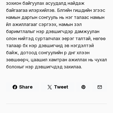
зохион байгуулах асуудалд найдаж
байгаагаа илэрхийлэв. Бүлгийн гишүүдийн зүгээс
намын даргын сонгууль нь нэг талаас намын
үйл ажиллагааг сэргээх, намын үзэл
баримтлалыг нэр дэвшигчдэр дамжуулан
олон нийтэд сурталчлах эерэг талтай, нөгөө
талаар бүх нэр дэвшигчид эв нэгдэлтэй
байж, дотоод сонгуулийн үр дүнг хүлээн
зөвшөөрч, цаашил хамтран ажиллах нь чухал
болохыг нэр дэвшигчдэд захилаа.
Share
Tweet