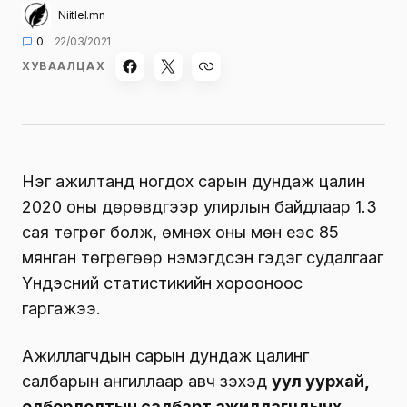
Niitlel.mn
0
22/03/2021
ХУВААЛЦАХ
Нэг ажилтанд ногдох сарын дундаж цалин
2020 оны дөрөвдүгээр улирлын байдлаар 1.3
сая төгрөг болж, өмнөх оны мөн үеэс 85
мянган төгрөгөөр нэмэгдсэн гэдэг судалгааг
Үндэсний статистикийн хорооноос
гаргажээ.
Ажиллагчдын сарын дундаж цалинг
салбарын ангиллаар авч үзэхэд
уул уурхай,
олборлолтын салбарт ажиллагчдынх