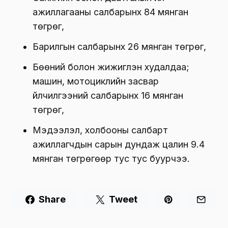
цалин 142 мянган төгрөг,
Зочид буудал, байр, сууц болон нийтийн
хоолны үйлчилгээний салбарынх 54
мянган төгрөг,
Санхүүгийн болон даатгалын үйл
ажиллагааны салбарынх 84 мянган
төгрөг,
Барилгын салбарынх 26 мянган төгрөг,
Бөөний болон жижиглэн худалдаа;
машин, мотоциклийн засвар
үйлчилгээний салбарынх 16 мянган
төгрөг,
Мэдээлэл, холбооны салбарт
ажиллагчдын сарын дундаж цалин 9.4