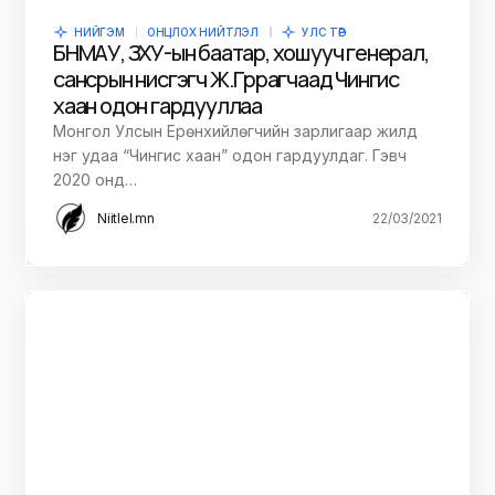
НИЙГЭМ
ОНЦЛОХ НИЙТЛЭЛ
УЛС ТӨР
БНМАУ, ЗХУ-ын баатар, хошууч генерал,
сансрын нисгэгч Ж.Гүррагчаад Чингис
хаан одон гардууллаа
Монгол Улсын Ерөнхийлөгчийн зарлигаар жилд
нэг удаа “Чингис хаан” одон гардуулдаг. Гэвч
2020 онд…
Niitlel.mn
22/03/2021