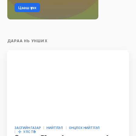
Бэлэгний өргөн сонголт
Цааш үзэх
ДАРАА НЬ УНШИХ