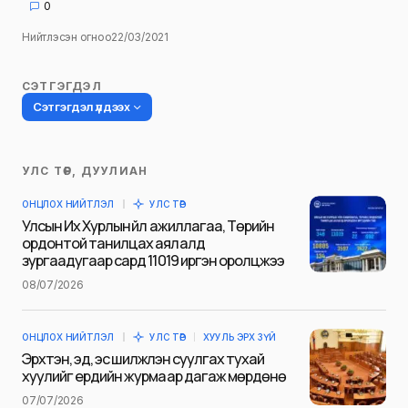
0
Нийтлэсэн огноо
22/03/2021
СЭТГЭГДЭЛ
Сэтгэгдэл үлдээх
УЛС ТӨР, ДУУЛИАН
Таны имэйл хаягийг нийтлэхгүй.
ОНЦЛОХ НИЙТЛЭЛ
УЛС ТӨР
Шаардлагатай талбаруудыг
*
гэж
Улсын Их Хурлын үйл ажиллагаа, Төрийн
тэмдэглэсэн
ордонтой танилцах аялалд
зургаадугаар сард 11019 иргэн оролцжээ
Name
*
08/07/2026
ОНЦЛОХ НИЙТЛЭЛ
УЛС ТӨР
ХУУЛЬ ЭРХ ЗҮЙ
E-mail
*
Эрхтэн, эд, эс шилжүүлэн суулгах тухай
хуулийг ердийн журмаар дагаж мөрдөнө
07/07/2026