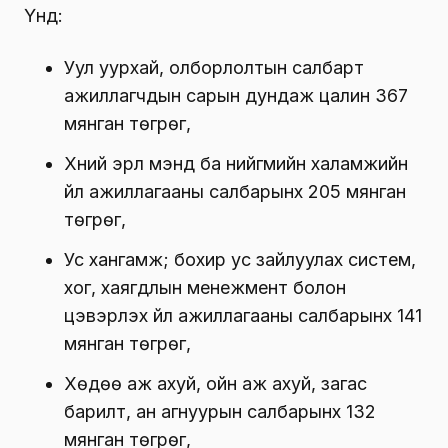
дундаж цалин хамгийн их буюу 1.6 сая
төгрөг, харин хөдөө аж ахуй, ой, загас
агнуурын мэргэшсэн ажилтных 759 мянган
төгрөг буюу хамгийн бага байна.
Үүнд:
Уул уурхай, олборлолтын салбарт
ажиллагчдын сарын дундаж цалин 367
мянган төгрөг,
Хүний эрүүл мэнд ба нийгмийн халамжийн
үйл ажиллагааны салбарынх 205 мянган
төгрөг,
Ус хангамж; бохир ус зайлуулах систем,
хог, хаягдлын менежмент болон