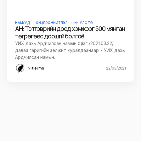
НАМУУД
ОНЦЛОХ НИЙТЛЭЛ
УЛС ТӨР
АН: Тэтгэврийн доод хэмжээг 500 мянган
төгрөгөөс доошгүй болгоё
УИХ дахь Ардчилсан намын бүлэг /2021.03.22/
даваа гаригийн ээлжит хуралдаанаар • УИХ дахь
Ардчилсан намын…
Niitlel.mn
22/03/2021