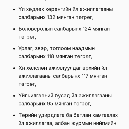
цэвэрлэх үйл ажиллагааны салбарынх 141
мянган төгрөг,
Хөдөө аж ахуй, ойн аж ахуй, загас
барилт, ан агнуурын салбарынх 132
мянган төгрөг,
Үл хөдлөх хөрөнгийн үйл ажиллагааны
салбарынх 132 мянган төгрөг,
Боловсролын салбарынх 124 мянган
төгрөг,
Урлаг, үзвэр, тоглоом наадмын
салбарынх 118 мянган төгрөг,
Хүн хөлслөн ажиллуулдаг өрхийн үйл
ажиллагааны салбарынх 117 мянган
төгрөг,