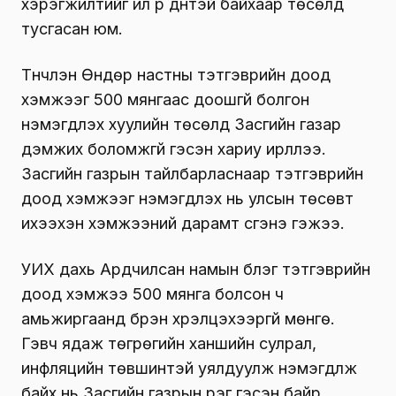
хэрэгжилтийг илүү үр дүнтэй байхаар төсөлд
тусгасан юм.
Түүнчлэн Өндөр настны тэтгэврийн доод
хэмжээг 500 мянгаас доошгүй болгон
нэмэгдүүлэх хуулийн төсөлд Засгийн газар
дэмжих боломжгүй гэсэн хариу ирүүллээ.
Засгийн газрын тайлбарласнаар тэтгэврийн
доод хэмжээг нэмэгдүүлэх нь улсын төсөвт
ихээхэн хэмжээний дарамт үүсгэнэ гэжээ.
УИХ дахь Ардчилсан намын бүлэг тэтгэврийн
доод хэмжээ 500 мянга болсон ч
амьжиргаанд бүрэн хүрэлцэхээргүй мөнгө.
Гэвч ядаж төгрөгийн ханшийн сулрал,
инфляцийн төвшинтэй уялдуулж нэмэгдүүлж
байх нь Засгийн газрын үүрэг гэсэн байр