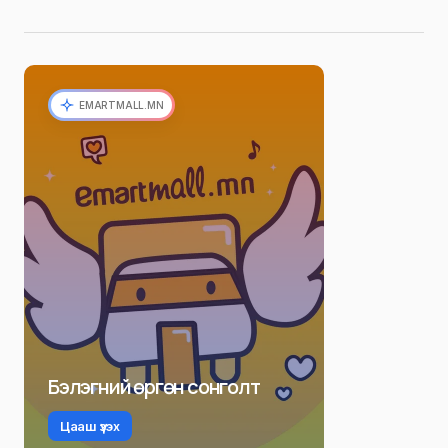
EMARTMALL.MN
Бэлэгний өргөн сонголт
Цааш үзэх