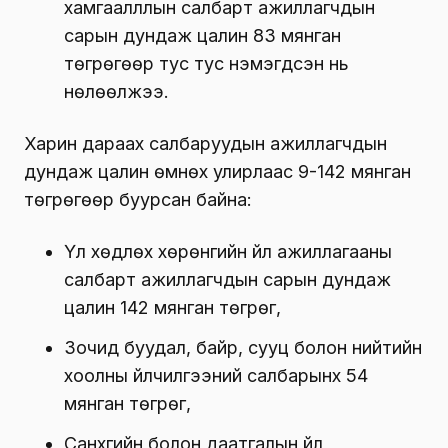
Үйлчилгээний бусад үйл ажиллагааны
салбарынх 95 мянган төгрөг,
Төрийн удирдлага ба батлан хамгаалах
үйл ажиллагаа, албан журмын нийгмийн
хамгаалллын салбарт ажиллагчдын
сарын дундаж цалин 83 мянган
төгрөгөөр тус тус нэмэгдсэн нь
нөлөөлжээ.
Харин дараах салбаруудын ажиллагчдын
дундаж цалин өмнөх улирлаас 9-142 мянган
төгрөгөөр буурсан байна:
Үл хөдлөх хөрөнгийн үйл ажиллагааны
салбарт ажиллагчдын сарын дундаж