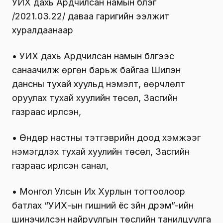
УИХ дахь Ардчилсан намын бүлэг
/2021.03.22/ даваа гаригийн ээлжит
хуралдаанаар
• УИХ дахь Ардчилсан намын бүлгээс
санаачилж өргөн барьж байгаа Шилэн
дансны тухай хуульд нэмэлт, өөрчлөлт
оруулах тухай хуулийн төсөл, Засгийн
газраас ирүүлсэн,
• Өндөр настны тэтгэврийн доод хэмжээг
нэмэгдүүлэх тухай хуулийн төсөл, Засгийн
газраас ирүүлсэн санал,
• Монгол Улсын Их Хурлын тогтоолоор
батлах “УИХ-ын гишүүний ёс зүйн дүрэм”-ийн
шинэчилсэн найруулгын төслийн танилцуулга