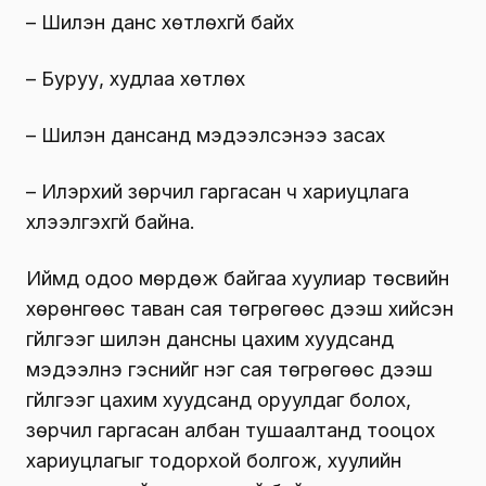
– Шилэн данс хөтлөхгүй байх
– Буруу, худлаа хөтлөх
– Шилэн дансанд мэдээлсэнээ засах
– Илэрхий зөрчил гаргасан ч хариуцлага
хүлээлгэхгүй байна.
Иймд одоо мөрдөж байгаа хуулиар төсвийн
хөрөнгөөс таван сая төгрөгөөс дээш хийсэн
гүйлгээг шилэн дансны цахим хуудсанд
мэдээлнэ гэснийг нэг сая төгрөгөөс дээш
гүйлгээг цахим хуудсанд оруулдаг болох,
зөрчил гаргасан албан тушаалтанд тооцох
хариуцлагыг тодорхой болгож, хуулийн