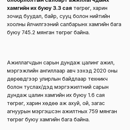
хамгийн их буюу 3.3 сая
төгрөг, харин
зочид буудал, байр, сууц болон нийтийн
хоолны үйлчилгээний салбарынх хамгийн бага
буюу 745.2 мянган төгрөг байна.
Ажиллагчдын сарын дундаж цалинг ажил,
мэргэжлийн ангиллаар авч үзэхэд 2020 оны
дөрөвдүгээр улирлын байдлаар техникч
болон туслах/дэд мэргэжилтний сарын