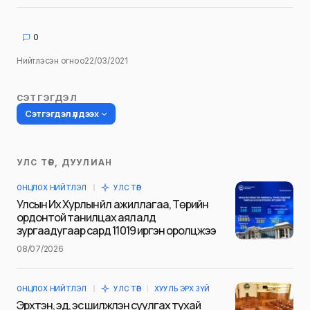
мянган төгрөгөөр тус тус буурчээ.
Share
Tweet
0
Нийтлэсэн огноо
22/03/2021
СЭТГЭГДЭЛ
Сэтгэгдэл үлдээх
УЛС ТӨР, ДУУЛИАН
Таны имэйл хаягийг нийтлэхгүй.
ОНЦЛОХ НИЙТЛЭЛ
УЛС ТӨР
Шаардлагатай талбаруудыг
*
гэж
Улсын Их Хурлын үйл ажиллагаа, Төрийн