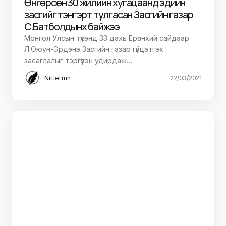
ЗАСГИЙН ГАЗАР
НИЙТЛЭЛ
ОНЦЛОХ НИЙТЛЭЛ
УЛС ТӨР
Өнгөрсөн 30 жилийн хугацаанд эдийн
засгийг тэнгэрт тулгасан Засгийн газар
Сү.Батболдынх байжээ
Монгол Улсын түүхэнд 33 дахь Ерөнхий сайдаар
Л.Оюун-Эрдэнэ Засгийн газар гүйцэтгэх
засаглалыг тэргүүлэн удирдаж…
Niitlel.mn
22/03/2021