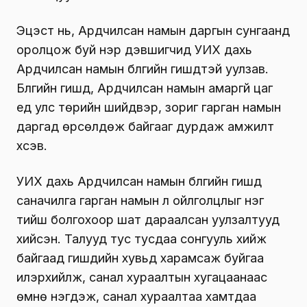
Эцэст нь, Ардчилсан намын даргын сунгаанд
оролцож буй нэр дэвшигчид УИХ дахь
Ардчилсан намын бүлгийн гишүүдтэй уулзав.
Бүлгийн гишүүд, Ардчилсан намын амаргүй цаг
үед улс төрийн шийдвэр, зориг гарган намын
даргад өрсөлдөж байгааг дурдаж амжилт
хүсэв.
УИХ дахь Ардчилсан намын бүлгийн гишүүд
саначилга гарган намын үл ойлголцлыг нэг
тийш болгохоор шат дараалсан уулзалтууд
хийсэн. Талууд тус тусдаа сонгууль хийж
байгаад гишүүдийн хувьд харамсаж буйгаа
илэрхийлж, санал хураалтын хугацаанаас
өмнө нэгдэж, санал хураалтаа хамтдаа