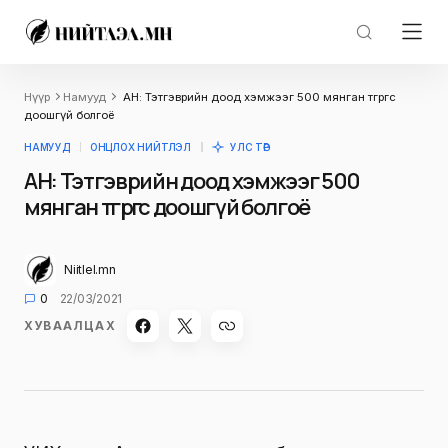
Нүүр
Намууд
АН: Тэтгэврийн доод хэмжээг 500 мянган төгрөгөөс
доошгүй болгоё
НАМУУД
ОНЦЛОХ НИЙТЛЭЛ
УЛС ТӨР
АН: Тэтгэврийн доод хэмжээг 500
мянган төгрөгөөс доошгүй болгоё
Niitlel.mn
0
22/03/2021
ХУВААЛЦАХ