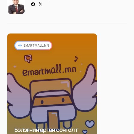
Р. Даваадорж
Ё. Отгонбаяр
EMARTMALL.MN