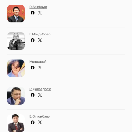
D. Sainbayar
Г. Мэнд-Ооёо
Мөнгөндалай
Р. Даваадорж
Ё. Отгонбаяр