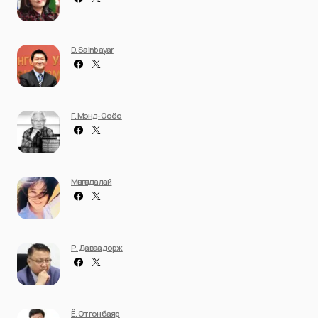
03/07/2026
НИЙТЛЭЛЧИД
Adiya Idea
D. Sainbayar
Г. Мэнд-Ооёо
Мөнгөндалай