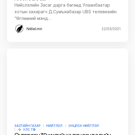
Нийслэлийн Засаг дарга бөгөөд Улаанбаатар
хотын захирагч Д.Сумъяабазар UBS телевизийн
“Өглөөний мэнд…
Niitlel.mn
22/03/2021
ЗАСГИЙН ГАЗАР
НИЙТЛЭЛ
ОНЦЛОХ НИЙТЛЭЛ
УЛС ТӨР