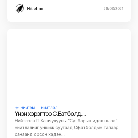
Niitlel.mn
26/03/2021
НИЙГЭМ
НИЙТЛЭЛ
Үнэн хэрэгтээ Сү.Батболд….
Нийтлэлч П.Хашчулууны “Сү-г барьж идэх нь ээ”
нийтлэлийг уншиж суугаад Сү.Батболдын талаар
санаанд орсон хэдэн…