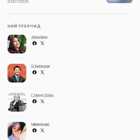
03/07/2026
НИЙТЛЭЛЧИД
Adiya Idea
D. Sainbayar
Г. Мэнд-Ооёо
Мөнгөндалай