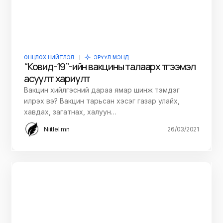
ОНЦЛОХ НИЙТЛЭЛ
ЭРҮҮЛ МЭНД
“Ковид-19”-ийн вакцины талаарх түгээмэл
асуулт хариулт
Вакцин хийлгэсний дараа ямар шинж тэмдэг
илрэх вэ? Вакцин тарьсан хэсэг газар улайх,
хавдах, загатнах, халуун…
Niitlel.mn
26/03/2021