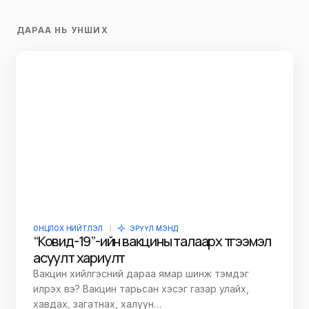
ДАРАА НЬ УНШИХ
ОНЦЛОХ НИЙТЛЭЛ
ЭРҮҮЛ МЭНД
“Ковид-19”-ийн вакцины талаарх түгээмэл
асуулт хариулт
Вакцин хийлгэсний дараа ямар шинж тэмдэг
илрэх вэ? Вакцин тарьсан хэсэг газар улайх,
хавдах, загатнах, халуун…