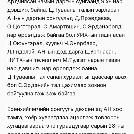
Ардчилсан намын даргын сунгаанд 9 хүн нэр
дэвшиж байна. Ц.Тувааны талын зарласан
АН-ын даргын сонгуульд Д.Пүрэвдаваа,
О.Цогтгэрэл, О.Амартүвшин, С.Эрдэнэболд
нар өрсөлдөж байгаа бол УИХ-ын гишүүн асан
Ц.Оюунгэрэл, хуульч Ч.Өнөрбаяр,
Л.Гүндалай, АН-ын дэд дарга Ц.Уртнасан,
НИТХ-ын төлөөлөгч М.Тулгат нарын таван
нэр дэвшигч нар өрсөлдөж байна.
Ц.Тувааны тал санал хураалтыг цаасаар авах
бол С.Эрдэнийн тал цахимаар зохион
байгуулна гэж үзэж байгаа.
Ерөнхийлөгчийн сонгууль дөхсөн үед АН хос
тамга, хоёр хуваагдлаа эцэслэж товлосон
хугацаагаараа энэ гуравдугаар сарын 28-ны