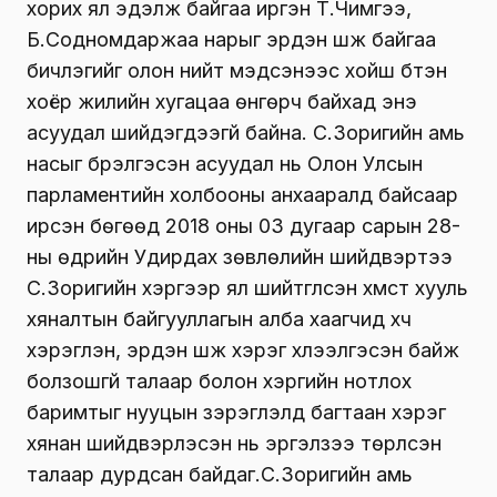
хорих ял эдэлж байгаа иргэн Т.Чимгээ,
Б.Содномдаржаа нарыг эрүүдэн шүүж байгаа
бичлэгийг олон нийт мэдсэнээс хойш бүтэн
хоёр жилийн хугацаа өнгөрч байхад энэ
асуудал шийдэгдээгүй байна. С.Зоригийн амь
насыг бүрэлгэсэн асуудал нь Олон Улсын
парламентийн холбооны анхааралд байсаар
ирсэн бөгөөд 2018 оны 03 дугаар сарын 28-
ны өдрийн Удирдах зөвлөлийн шийдвэртээ
С.Зоригийн хэргээр ял шийтгүүлсэн хүмүүст хууль
хяналтын байгууллагын алба хаагчид хүч
хэрэглэн, эрүүдэн шүүж хэрэг хүлээлгэсэн байж
болзошгүй талаар болон хэргийн нотлох
баримтыг нууцын зэрэглэлд багтаан хэрэг
хянан шийдвэрлэсэн нь эргэлзээ төрүүлсэн
талаар дурдсан байдаг.С.Зоригийн амь