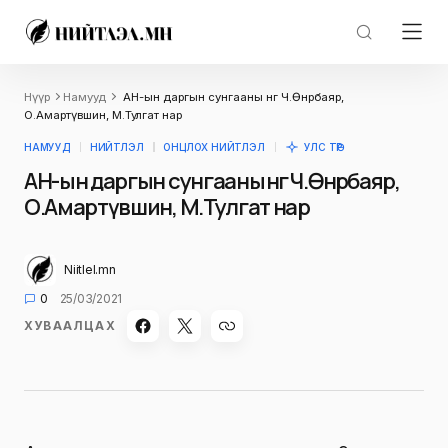
Нүүр
Намууд
АН-ын даргын сунгааны өнгө Ч.Өнөрбаяр,
О.Амартүвшин, М.Тулгат нар
НАМУУД
НИЙТЛЭЛ
ОНЦЛОХ НИЙТЛЭЛ
УЛС ТӨР
АН-ын даргын сунгааны өнгө Ч.Өнөрбаяр,
О.Амартүвшин, М.Тулгат нар
Niitlel.mn
0
25/03/2021
ХУВААЛЦАХ