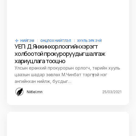
НИЙГЭМ
ОНЦЛОХ НИЙТЛЭЛ
ХУУЛЬ ЭРХ ЗҮЙ
УЕП: Д.Янжинхорлоогийн хэрэгт
холбоотой прокуроруудыг шалгаж
хариуцлага тооцно
Улсын ерөнхий прокурорын орлогч, төрийн хууль
цаазын шадар зөвлөх М.Чинбат тэргүүтэй нэг
ангийнхан нийлж, бусдыг…
Niitlel.mn
25/03/2021