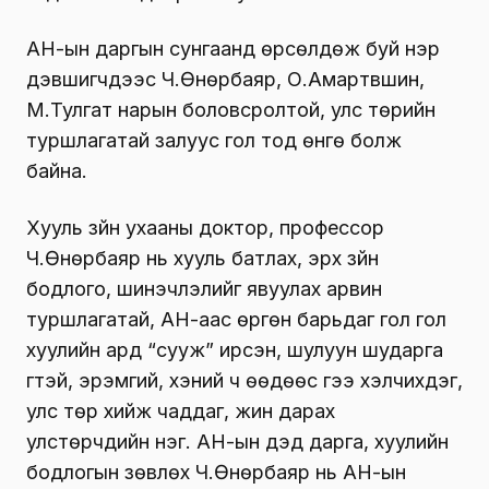
АН-ын даргын сунгаанд өрсөлдөж буй нэр
дэвшигчдээс Ч.Өнөрбаяр, О.Амартүвшин,
М.Тулгат нарын боловсролтой, улс төрийн
туршлагатай залуус гол тод өнгө болж
байна.
Хууль зүйн ухааны доктор, профессор
Ч.Өнөрбаяр нь хууль батлах, эрх зүйн
бодлого, шинэчлэлийг явуулах арвин
туршлагатай, АН-аас өргөн барьдаг гол гол
хуулийн ард “сууж” ирсэн, шулуун шударга
үгтэй, эрэмгий, хэний ч өөдөөс үгээ хэлчихдэг,
улс төр хийж чаддаг, жин дарах
улстөрчдийн нэг. АН-ын дэд дарга, хуулийн
бодлогын зөвлөх Ч.Өнөрбаяр нь АН-ын