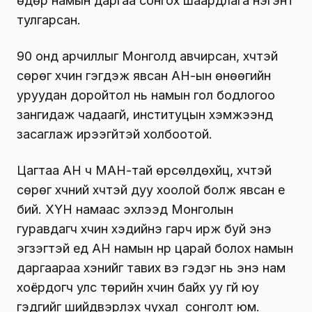
өдөр намын даргаа сонгох шаардлага нэгэнт
тулгарсан.
90 онд арчиллыг Монголд авчирсан, хүчтэй
сөрөг хүчин гэгдэж явсан АН-ын өнөөгийн
уруудан доройтол нь намын гол бодлогоо
зангидаж чадаагүй, институцын хэмжээнд
засаглаж ирээгүйтэй холбоотой.
Цагтаа АН ч МАН-тай өрсөлдөхүйц, хүчтэй
сөрөг хүчний хүчтэй дуу хоолой болж явсан үе
бий. ХҮН намаас эхлээд Монголын
гуравдагч хүчин хэдийнэ гарч ирж буй энэ
эгзэгтэй үед АН намын нүүр царай болох намын
даргаараа хэнийг тавих вэ гэдэг нь энэ нам
хоёрдогч улс төрийн хүчин байх уу үгүй юу
гэдгийг шийдвэрлэх чухал сонголт юм.