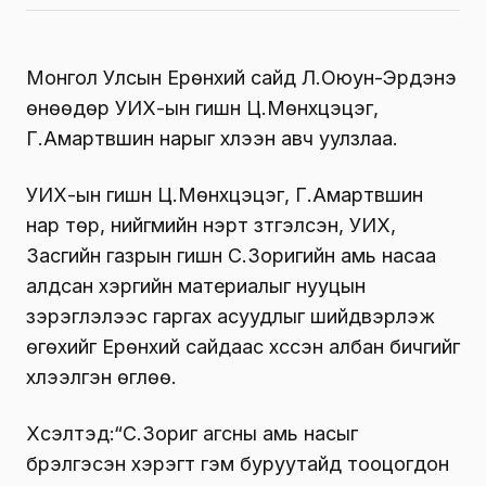
Монгол Улсын Ерөнхий сайд Л.Оюун-Эрдэнэ
өнөөдөр УИХ-ын гишүүн Ц.Мөнхцэцэг,
Г.Амартүвшин нарыг хүлээн авч уулзлаа.
УИХ-ын гишүүн Ц.Мөнхцэцэг, Г.Амартүвшин
нар төр, нийгмийн нэрт зүтгэлсэн, УИХ,
Засгийн газрын гишүүн С.Зоригийн амь насаа
алдсан хэргийн материалыг нууцын
зэрэглэлээс гаргах асуудлыг шийдвэрлэж
өгөхийг Ерөнхий сайдаас хүссэн албан бичгийг
хүлээлгэн өглөө.
Хүсэлтэд:“С.Зориг агсны амь насыг
бүрэлгэсэн хэрэгт гэм буруутайд тооцогдон