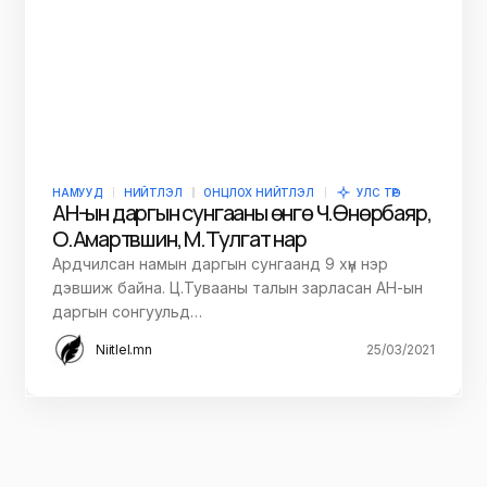
НАМУУД
НИЙТЛЭЛ
ОНЦЛОХ НИЙТЛЭЛ
УЛС ТӨР
АН-ын даргын сунгааны өнгө Ч.Өнөрбаяр,
О.Амартүвшин, М.Тулгат нар
Ардчилсан намын даргын сунгаанд 9 хүн нэр
дэвшиж байна. Ц.Тувааны талын зарласан АН-ын
даргын сонгуульд…
Niitlel.mn
25/03/2021