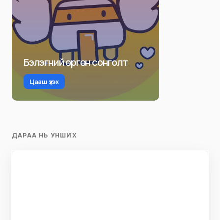
Бэлэгний өргөн сонголт
Цааш үзэх
ДАРАА НЬ УНШИХ