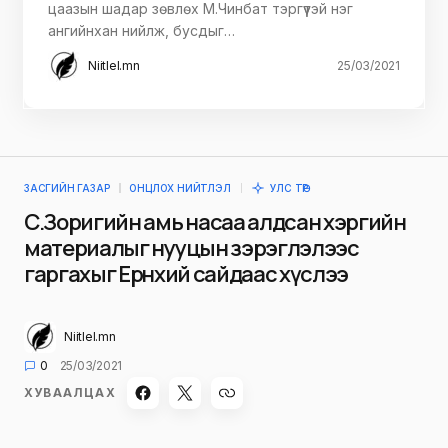
цаазын шадар зөвлөх М.Чинбат тэргүүтэй нэг
ангийнхан нийлж, бусдыг…
Niitlel.mn
25/03/2021
ЗАСГИЙН ГАЗАР
ОНЦЛОХ НИЙТЛЭЛ
УЛС ТӨР
С.Зоригийн амь насаа алдсан хэргийн
материалыг нууцын зэрэглэлээс
гаргахыг Ерөнхий сайдаас хүслээ
Niitlel.mn
0
25/03/2021
ХУВААЛЦАХ