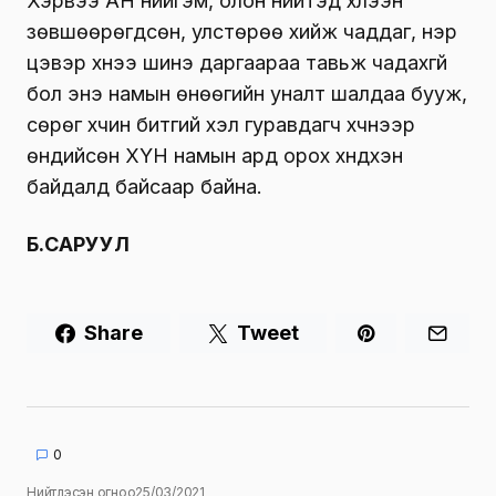
Хэрвээ АН нийгэм, олон нийтэд хүлээн
зөвшөөрөгдсөн, улстөрөө хийж чаддаг, нэр
цэвэр хүнээ шинэ даргаараа тавьж чадахгүй
бол энэ намын өнөөгийн уналт шалдаа бууж,
сөрөг хүчин битгий хэл гуравдагч хүчнээр
өндийсөн ХҮН намын ард орох хүндхэн
байдалд байсаар байна.
Б.САРУУЛ
Share
Tweet
0
Нийтлэсэн огноо
25/03/2021