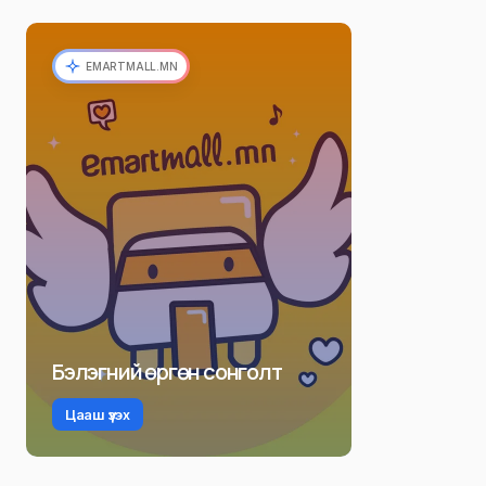
EMARTMALL.MN
Бэлэгний өргөн сонголт
Цааш үзэх