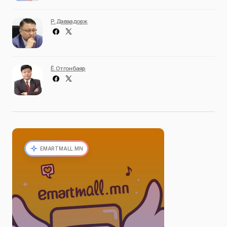
Р. Даваадорж
Ё. Отгонбаяр
EMARTMALL.MN