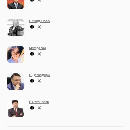
Г. Мэнд-Ооёо
Мөнгөндалай
Р. Даваадорж
Ё. Отгонбаяр