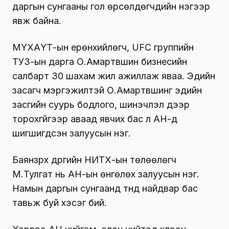
даргын сунгааны гол өрсөлдөгчдийн нэгээр
явж байна.
МҮХАҮТ-ын ерөнхийлөгч, UFC группийн
ТУЗ-ын дарга О.Амартүвшин бизнесийн
салбарт 30 шахам жил ажиллаж яваа. Эдийн
засагч мэргэжилтэй О.Амартүвшинг эдийн
засгийн суурь бодлого, шинэчлэл дээр
торохгүйгээр аваад явчих бас л АН-д
шигшигдсэн залуусын нэг.
Баянзүрх дүүргийн НИТХ-ын төлөөлөгч
М.Тулгат нь АН-ын өнгөлөх залуусын нэг.
Намын даргын сунгаанд түүнд найдвар бас
тавьж буй хэсэг бий.