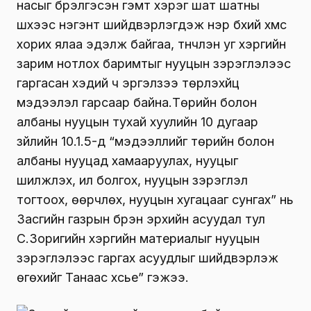
насыг бүрэлгэсэн гэмт хэрэг шат шатны
шүүхээс нэгэнт шийдвэрлэгдэж нэр бүхий хүмүүс
хорих ялаа эдэлж байгаа, түүнчлэн уг хэргийн
зарим нотлох баримтыг нууцын зэрэглэлээс
гаргасан хэдий ч эргэлзээ төрүүлэхүйц
мэдээлэл гарсаар байна.Төрийн болон
албаны нууцын тухай хуулийн 10 дугаар
зүйлийн 10.1.5-д “мэдээллийг төрийн болон
албаны нууцад хамааруулах, нууцыг
шилжүүлэх, ил болгох, нууцын зэрэглэл
тогтоох, өөрчлөх, нууцын хугацааг сунгах” нь
Засгийн газрын бүрэн эрхийн асуудал тул
С.Зоригийн хэргийн материалыг нууцын
зэрэглэлээс гаргах асуудлыг шийдвэрлэж
өгөхийг Танаас хүсье” гэжээ.