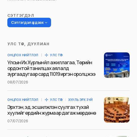
СЭТГЭГДЭЛ
Сэтгэгдэл үлдээх
УЛС ТӨР, ДУУЛИАН
Таны имэйл хаягийг нийтлэхгүй.
ОНЦЛОХ НИЙТЛЭЛ
УЛС ТӨР
Шаардлагатай талбаруудыг
*
гэж
Улсын Их Хурлын үйл ажиллагаа, Төрийн
тэмдэглэсэн
ордонтой танилцах аялалд
зургаадугаар сард 11019 иргэн оролцжээ
Name
*
08/07/2026
ОНЦЛОХ НИЙТЛЭЛ
УЛС ТӨР
ХУУЛЬ ЭРХ ЗҮЙ
E-mail
*
Эрхтэн, эд, эс шилжүүлэн суулгах тухай
хуулийг ердийн журмаар дагаж мөрдөнө
07/07/2026
Сэтгэгдэл
*