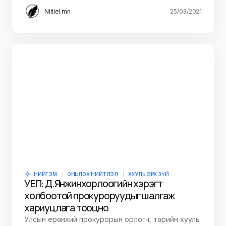
Niitlel.mn
25/03/2021
НИЙГЭМ
ОНЦЛОХ НИЙТЛЭЛ
ХУУЛЬ ЭРХ ЗҮЙ
УЕП: Д.Янжинхорлоогийн хэрэгт
холбоотой прокуроруудыг шалгаж
хариуцлага тооцно
Улсын ерөнхий прокурорын орлогч, төрийн хууль