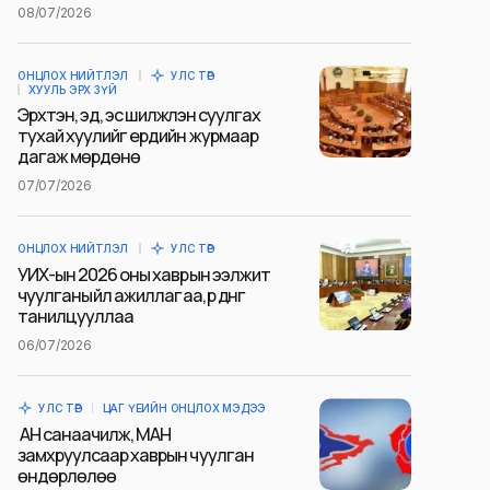
08/07/2026
ОНЦЛОХ НИЙТЛЭЛ
УЛС ТӨР
ХУУЛЬ ЭРХ ЗҮЙ
Эрхтэн, эд, эс шилжүүлэн суулгах
тухай хуулийг ердийн журмаар
дагаж мөрдөнө
07/07/2026
ОНЦЛОХ НИЙТЛЭЛ
УЛС ТӨР
УИХ-ын 2026 оны хаврын ээлжит
чуулганы үйл ажиллагаа, үр дүнг
танилцууллаа
06/07/2026
УЛС ТӨР
ЦАГ ҮЕИЙН ОНЦЛОХ МЭДЭЭ
АН санаачилж, МАН
замхруулсаар хаврын чуулган
өндөрлөлөө