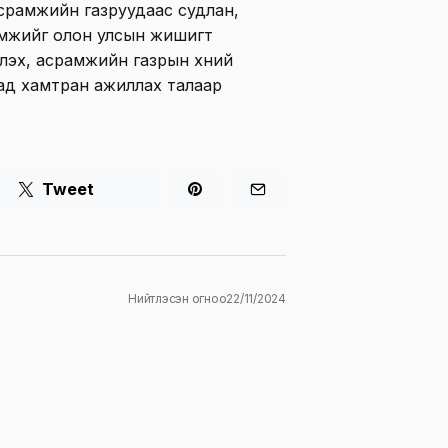
срамжийн газруудаас судлан,
амжийг олон улсын жишигт
үүлэх, асрамжийн газрын хүний
ад хамтран ажиллах талаар
Tweet
Нийтлэсэн огноо
22/11/2024