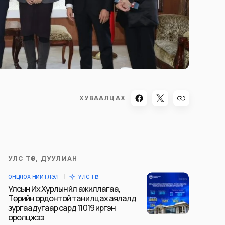
ХУВААЛЦАХ
УЛС ТӨР, ДУУЛИАН
ОНЦЛОХ НИЙТЛЭЛ
УЛС ТӨР
Улсын Их Хурлын үйл ажиллагаа,
Төрийн ордонтой танилцах аялалд
зургаадугаар сард 11019 иргэн
оролцжээ