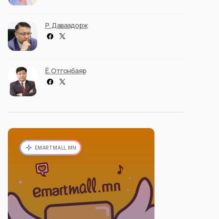
Р. Даваадорж
Ё. Отгонбаяр
EMARTMALL.MN