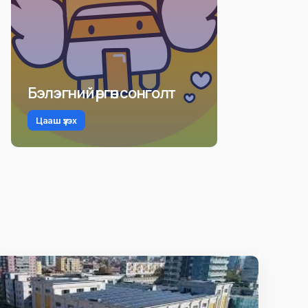
Бэлэгний өргөн сонголт
Цааш үзэх