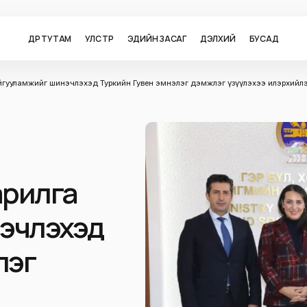
ӨДӨР ТУТАМ
УЛС ТӨР
ЭДИЙН ЗАСАГ
ДЭЛХИЙ
БУСАД
йгууламжийг шинэчлэхэд Туркийн Гувен эмнэлэг дэмжлэг үзүүлэхээ илэрхийл
арилга
эчлэхэд
лэг