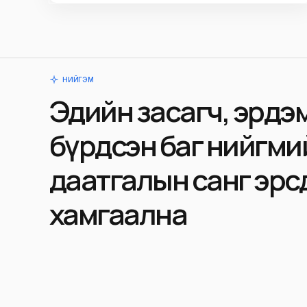
НИЙГЭМ
Эдийн засагч, эрдэ
бүрдсэн баг нийгми
даатгалын санг эрс
хамгаална