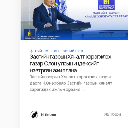
НИЙГЭМ
ОНЦЛОХ НИЙТЛЭЛ
Засгийн газрын Хяналт хэрэгжүүлэх
газар Олон улсын индексийг
нэвтрүүлэн ажиллана
Засгийн газрын Хяналт хэрэгжүүлэх газрын
дарга Ч.Өнөрбаяр Засгийн газрын хяналт
хэрэгжүүлэх ажлын хүрээнд…
Niitlel.mn
25/11/2024