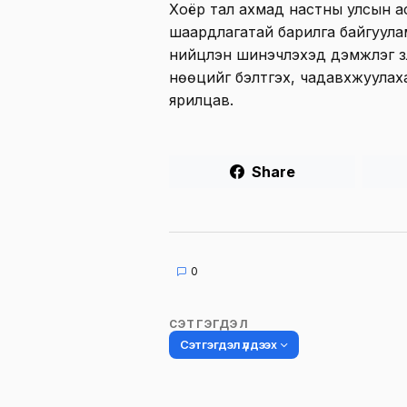
Хоёр тал ахмад настны улсын а
шаардлагатай барилга байгуул
нийцүүлэн шинэчлэхэд дэмжлэг үз
нөөцийг бэлтгэх, чадавхжуулах
ярилцав.
Share
0
СЭТГЭГДЭЛ
Сэтгэгдэл үлдээх