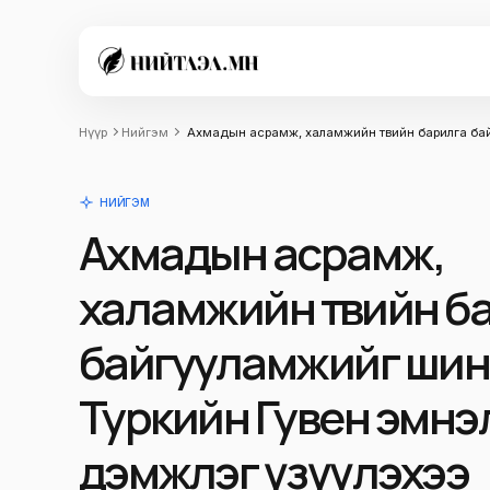
Нүүр
Нийгэм
Ахмадын асрамж, халамжийн төвийн барилга ба
НИЙГЭМ
Ахмадын асрамж,
халамжийн төвийн б
байгууламжийг шин
Туркийн Гувен эмнэ
дэмжлэг үзүүлэхээ