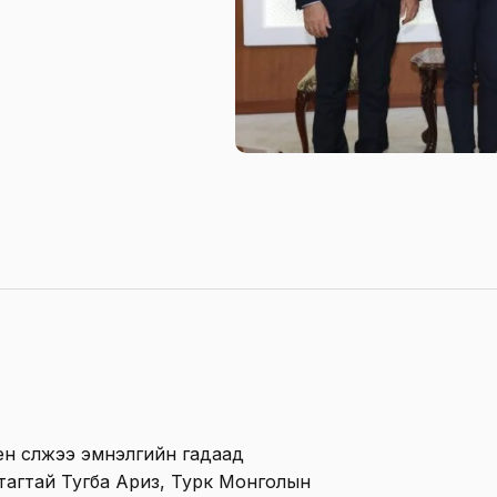
ен сүлжээ эмнэлгийн гадаад
тагтай Тугба Ариз, Турк Монголын