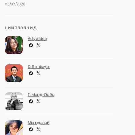
03/07/2026
НИЙТЛЭЛЧИД
Adiya Idea
D. Sainbayar
Г. Мэнд-Ооёо
Мөнгөндалай