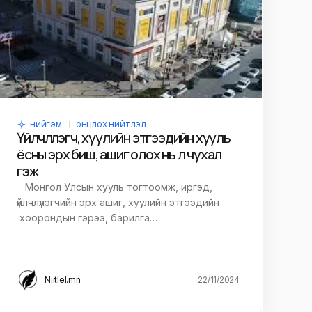
НИЙГЭМ
ОНЦЛОХ НИЙТЛЭЛ
Үйлчлүүлэгч, хуулийн этгээдийн хууль
ёсны эрх биш, ашиг олох нь л чухал
гэж үү
Монгол Улсын хууль тогтоомж, иргэд,
үйлчлүүлэгчийн эрх ашиг, хуулийн этгээдийн
хоорондын гэрээ, барилга…
Niitlel.mn
22/11/2024