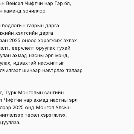
үн Вейсел Чифтчи нар Гэр бүл,
н яаманд зочиллоо.
 бодлогын газрын дарга
жийн хэлтсийн дарга
лзан 2025 оноос хэрэгжиж эхлэх
элт, өөрчлөлт оруулах тухай
лан ахмад насны эрүүл мэнд,
уулах, идэвхтэй насжилтыг
лчилгээг шинээр нэвтрүүлэх талаар
эг, Турк Монголын сангийн
л Чифтчи нар ахмад настны эрүүл
элээр 2025 онд Монгол Улсын
чиглэлээр төсөл хэрэгжүүлэх,
цууллаа.