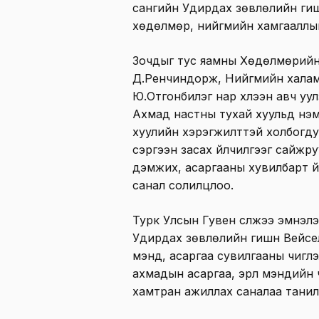
сангийн Удирдах зөвлөлийн гишү
хөдөлмөр, нийгмийн хамгааллы
Зочдыг тус яамны Хөдөлмөрийн
Д.Ренчиндорж, Нийгмийн халам
Ю.Отгонбилэг нар хүлээн авч уу
Ахмад настны тухай хуульд нэм
хуулийн хэрэгжилттэй холбогдуу
сэргээн засах үйлчилгээг сайжр
дэмжих, асаргааны хувилбарт үй
санал солилцлоо.
Турк Улсын Гувен сүлжээ эмнэл
Удирдах зөвлөлийн гишүүн Вейсе
мэнд, асаргаа сувилгааны чигл
ахмадын асаргаа, эрүүл мэндийн 
хамтран ажиллах саналаа танил