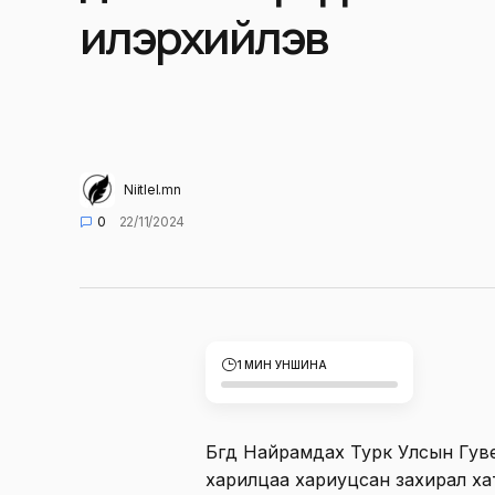
илэрхийлэв
Niitlel.mn
0
22/11/2024
1 МИН УНШИНА
Бүгд Найрамдах Турк Улсын Гув
харилцаа хариуцсан захирал ха