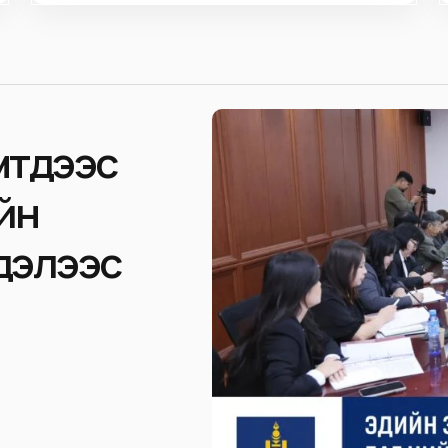
мтдээс
йн
дэлээс