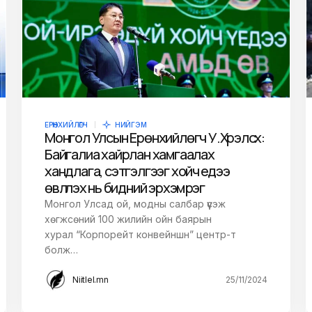
ЕРӨНХИЙЛӨГЧ
НИЙГЭМ
Монгол Улсын Ерөнхийлөгч У.Хүрэлсүх:
Байгалиа хайрлан хамгаалах
хандлага, сэтгэлгээг хойч үедээ
өвлүүлэх нь бидний эрхэм үүрэг
Монгол Улсад ой, модны салбар үүсэж
хөгжсөний 100 жилийн ойн баярын
хурал “Корпорейт конвейншн” центр-т
болж…
Niitlel.mn
25/11/2024