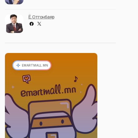
Ё. Отгонбаяр
EMARTMALL.MN