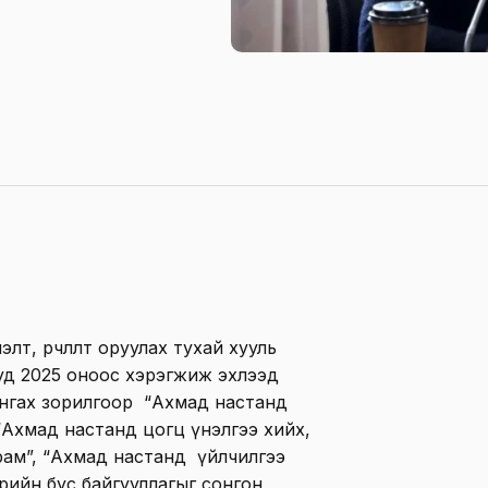
т, өөрчлөлт оруулах тухай хууль
лиуд 2025 оноос хэрэгжиж эхлээд
ангах зорилгоор “Ахмад настанд
 “Ахмад настанд цогц үнэлгээ хийх,
рам”, “Ахмад настанд үйлчилгээ
өрийн бус байгууллагыг сонгон