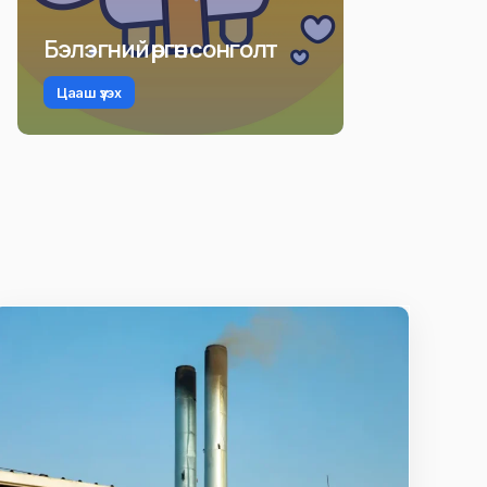
Бэлэгний өргөн сонголт
Цааш үзэх