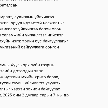
баталсан.
мралт, сувиллын үйлчилгээ
өгжил, эрүүл идэвхтэй насжилтыг
увилбарт үйлчилгээ болон олон
 халамжийн үйлчилгээг нийслэл,
ахуйн нэгж төрийн бус байгууллагыг
чилгээний байгууллага сонгон
амны Хууль эрх зүйн газрын
тсийн дотоодын зөвлөх
нутгийн өмчийн хөрөнгөөр бараа,
тухай хууль, үйлчилгээ үзүүлэх
алтыг хэрхэн зохион байгуулах
 2025 оны 2 дугаар сарын 7-ны өдөр