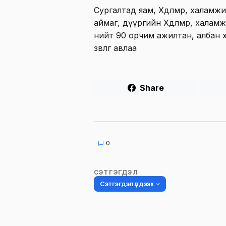
Сургалтад яам, Хөдөлмөр, халамж
аймаг, дүүргийн Хөдөлмөр, хала
нийт 90 орчим ажилтан, албан 
зөвлөгөө авлаа
Share
0
СЭТГЭГДЭЛ
Сэтгэгдэл үлдээх