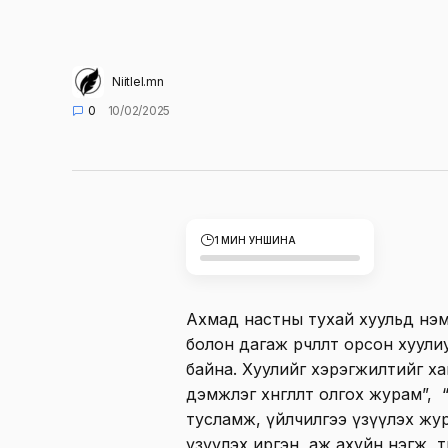
Niitlel.mn
0
10/02/2025
1 МИН УНШИНА
Ахмад настны тухай хуульд нэмэл
болон дагаж өөрчлөлт орсон хуу
байна. Хуулийг хэрэгжилтийг х
дэмжлэг хөнгөлөлт олгох журам”,
тусламж, үйлчилгээ үзүүлэх жу
үзүүлэх иргэн, аж ахуйн нэгж, т