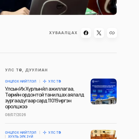
ХУВААЛЦАХ
УЛС ТӨР, ДУУЛИАН
ОНЦЛОХ НИЙТЛЭЛ
УЛС ТӨР
Улсын Их Хурлын үйл ажиллагаа,
Төрийн ордонтой танилцах аялалд
зургаадугаар сард 11019 иргэн
оролцжээ
08/07/2026
ОНЦЛОХ НИЙТЛЭЛ
УЛС ТӨР
ХУУЛЬ ЭРХ ЗҮЙ