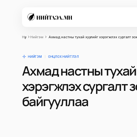
Нүүр
Нийгэм
Ахмад настны тухай хуулийг хэрэгжүүлэх сургалт зо
НИЙГЭМ
ОНЦЛОХ НИЙТЛЭЛ
Ахмад настны тухай
хэрэгжүүлэх сургалт 
байгууллаа