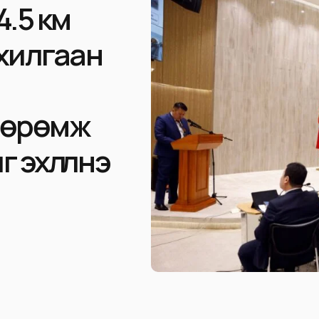
.5 км
хилгаан
өөрөмж
 эхлүүлнэ