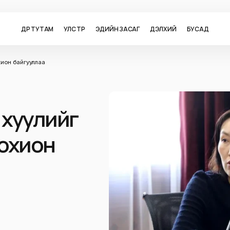
ӨДӨР ТУТАМ
УЛС ТӨР
ЭДИЙН ЗАСАГ
ДЭЛХИЙ
БУСАД
хион байгууллаа
 хуулийг
зохион