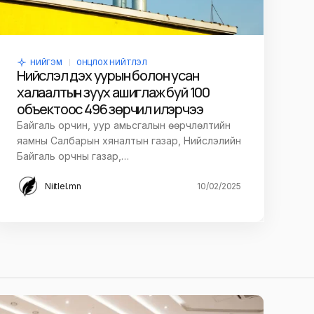
НИЙГЭМ
ОНЦЛОХ НИЙТЛЭЛ
Нийслэл дэх уурын болон усан
халаалтын зуух ашиглаж буй 100
объектоос 496 зөрчил илэрчээ
Байгаль орчин, уур амьсгалын өөрчлөлтийн
яамны Салбарын хяналтын газар, Нийслэлийн
Байгаль орчны газар,…
Niitlel.mn
10/02/2025