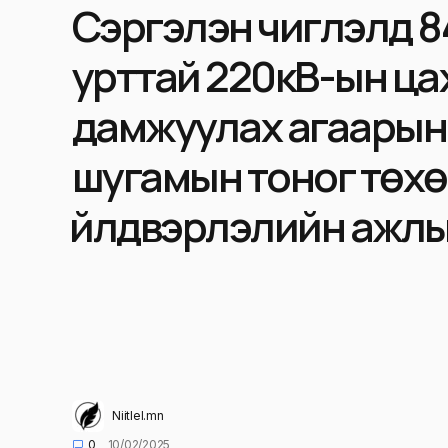
Сэргэлэн чиглэлд 84
урттай 220кВ-ын ца
дамжуулах агаарын
шугамын тоног төх
үйлдвэрлэлийн ажлыг
Niitlel.mn
0
10/02/2025