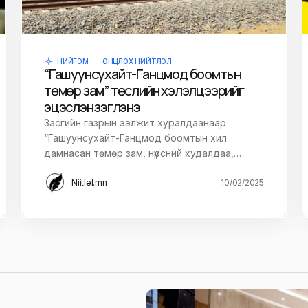
НИЙГЭМ
ОНЦЛОХ НИЙТЛЭЛ
“Гашуунсухайт-Ганцмод боомтын
төмөр зам” төслийн хэлэлцээрийг
эцэслэн үзэглэнэ
Засгийн газрын ээлжит хуралдаанаар
“Гашуунсухайт-Ганцмод боомтын хил
дамнасан төмөр зам, нүүрсний худалдаа,…
Niitlel.mn
10/02/2025