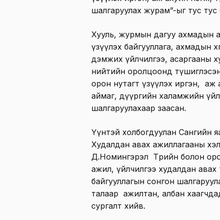
шалгаруулах журам”-ыг тус тус 
Хууль, журмын дагуу ахмадын а
үзүүлэх байгууллага, ахмадын х
дэмжих үйлчилгээ, асаргааны х
нийтийн оролцоонд түшиглэсэн
орон нутагт үзүүлэх иргэн, аж 
аймаг, дүүргийн халамжийн үйл
шалгаруулахаар заасан.
Үүнтэй холбогдуулан Сангийн я
Худалдан авах ажиллагааны хэл
Д.Номингэрэл Төрийн болон орон 
ажил, үйлчилгээ худалдан авах 
байгууллагын сонгон шалгаруул
талаар ажилтан, албан хаагчдад
сургалт хийв.