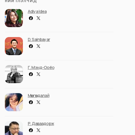
НИЙТЛЭЛЧИД
Adiya Idea
D. Sainbayar
Г. Мэнд-Ооёо
Мөнгөндалай
Р. Даваадорж