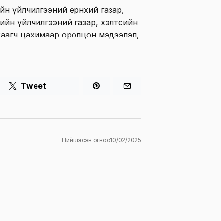
ийн үйлчилгээний ерөнхий газар,
мжийн үйлчилгээний газар, хэлтсийн
хаагч цахимаар оролцон мэдээлэл,
Tweet
Нийтлэсэн огноо
10/02/2025