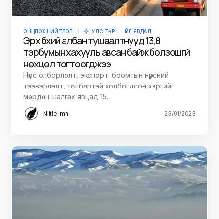
ОНЦЛОХ НИЙТЛЭЛ
УЛС ТӨР
ҮЙЛ ЯВДАЛ
Эрх бүхий албан тушаалтнууд 13,8
тэрбумын хахууль авсан байж болзошгүй
нөхцөл тогтоогджээ
Нүүрс олборлолт, экспорт, боомтын нүүрсний
тээвэрлэлт, төлбөртэй холбогдсон хэргийг
мөрдөн шалгах явцад 15…
Niitlel.mn
23/01/2023