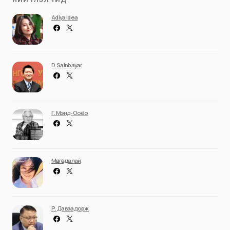
Adiya Idea
D. Sainbayar
Г. Мэнд-Ооёо
Мөнгөндалай
Р. Даваадорж