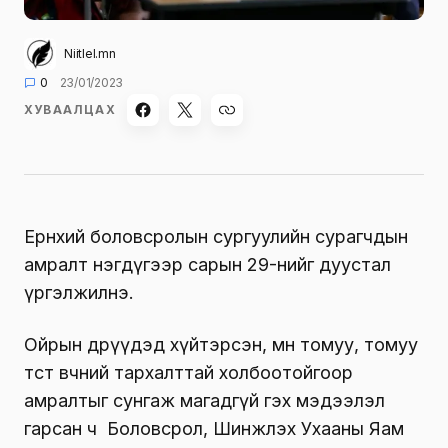
Niitlel.mn
0
23/01/2023
ХУВААЛЦАХ
Ерөнхий боловсролын сургуулийн сурагчдын
амралт нэгдүгээр сарын 29-нийг дуустал
үргэлжилнэ.
Ойрын өдрүүдэд хүйтэрсэн, мөн томуу, томуу
төст өвчний тархалттай холбоотойгоор
амралтыг сунгаж магадгүй гэх мэдээлэл
гарсан ч Боловсрол, Шинжлэх Ухааны Яам