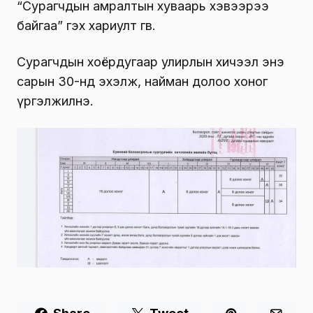
“Сурагчдын амралтын хуваарь хэвээрээ
байгаа” гэх хариулт өгөв.
Сурагчдын хоёрдугаар улирлын хичээл энэ
сарын 30-нд эхэлж, найман долоо хоног
үргэлжилнэ.