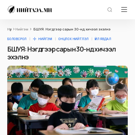
Нүүр
Нийгэм
БШУЯ: Нэгдүгээр сарын 30-нд хичээл эхэлнэ
БОЛОВСРОЛ
НИЙГЭМ
ОНЦЛОХ НИЙТЛЭЛ
ҮЙЛ ЯВДАЛ
БШУЯ: Нэгдүгээр сарын 30-нд хичээл
эхэлнэ