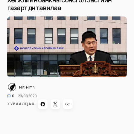
газарт дүн тавилаа
Niitlel.mn
0
23/01/2023
ХУВААЛЦАХ