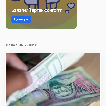
Бэлэгний өргөн сонголт
Цааш үзэх
ДАРАА НЬ УНШИХ