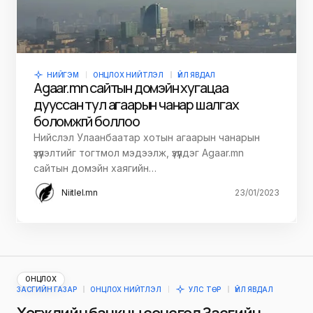
НИЙГЭМ
ОНЦЛОХ НИЙТЛЭЛ
ҮЙЛ ЯВДАЛ
Agaar.mn сайтын домэйн хугацаа
дууссан тул агаарын чанар шалгах
боломжгүй боллоо
Нийслэл Улаанбаатар хотын агаарын чанарын
үзүүлэлтийг тогтмол мэдээлж, үзүүлдэг Agaar.mn
сайтын домэйн хаягийн…
Niitlel.mn
23/01/2023
ОНЦЛОХ
ЗАСГИЙН ГАЗАР
ОНЦЛОХ НИЙТЛЭЛ
УЛС ТӨР
ҮЙЛ ЯВДАЛ
Хөгжлийн банкны сонсгол Засгийн