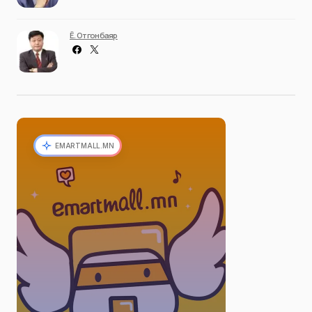
Ё. Отгонбаяр
EMARTMALL.MN