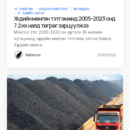
НИЙГЭМ
ОНЦЛОХ НИЙТЛЭЛ
ҮЙЛ ЯВДАЛ
ЭДИЙН ЗАСАГ
Хүүхдийн мөнгөн тэтгэмжид 2005-2023 онд
7.2 их наяд төгрөг зарцуулжээ
Монгол Улс 2005-2023 он хүртэлх 18 жилийн
хугацаанд хүүхдийн мөнгөн тэтгэмж олгож байна.
Хүүхдийн мөнгө…
Niitlel.mn
23/01/2023