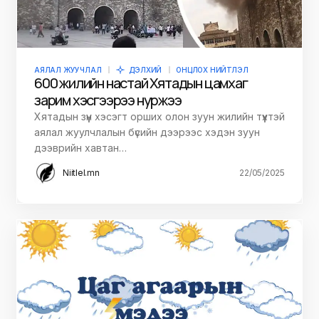
АЯЛАЛ ЖУУЧЛАЛ
ДЭЛХИЙ
ОНЦЛОХ НИЙТЛЭЛ
600 жилийн настай Хятадын цамхаг
зарим хэсгээрээ нуржээ
Хятадын зүүн хэсэгт орших олон зуун жилийн түүхтэй
аялал жуулчлалын бүсийн дээрээс хэдэн зуун
дээврийн хавтан…
Niitlel.mn
22/05/2025