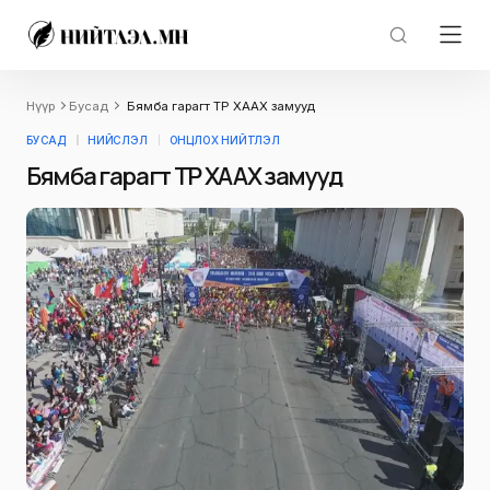
Нүүр
Бусад
Бямба гарагт ТҮР ХААХ замууд
БУСАД
НИЙСЛЭЛ
ОНЦЛОХ НИЙТЛЭЛ
Бямба гарагт ТҮР ХААХ замууд