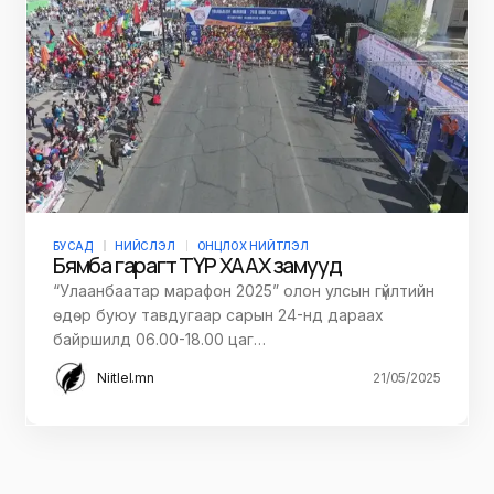
БУСАД
НИЙСЛЭЛ
ОНЦЛОХ НИЙТЛЭЛ
Бямба гарагт ТҮР ХААХ замууд
“Улаанбаатар марафон 2025” олон улсын гүйлтийн
өдөр буюу тавдугаар сарын 24-нд дараах
байршилд 06.00-18.00 цаг…
Niitlel.mn
21/05/2025