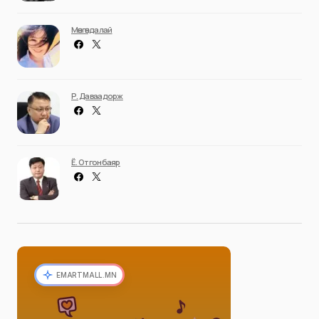
Мөнгөндалай
Р. Даваадорж
Ё. Отгонбаяр
EMARTMALL.MN