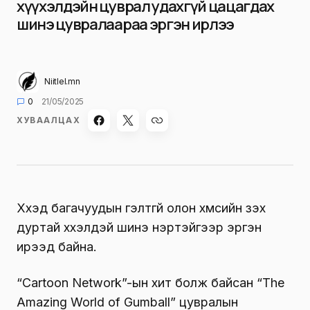
хүүхэлдэйн цуврал удахгүй цацагдах
шинэ цувралаараа эргэн ирлээ
Niitlel.mn
0
21/05/2025
ХУВААЛЦАХ
Хүүхэд багачуудын гэлтгүй олон хүмүүсийн үзэх
дуртай хүүхэлдэй шинэ нэртэйгээр эргэн
ирээд байна.
“Cartoon Network”-ын хит болж байсан “The
Amazing World of Gumball” цувралын