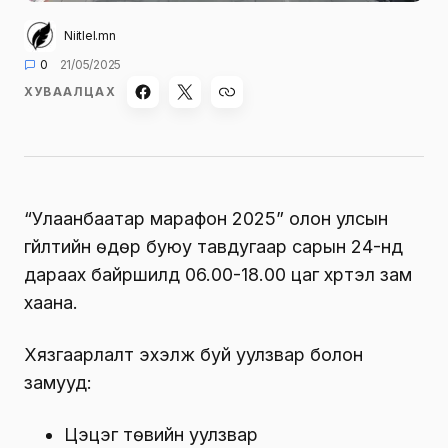
Niitlel.mn
0
21/05/2025
ХУВААЛЦАХ
“Улаанбаатар марафон 2025” олон улсын
гүйлтийн өдөр буюу тавдугаар сарын 24-нд
дараах байршилд 06.00-18.00 цаг хүртэл зам
хаана.
Хязгаарлалт эхэлж буй уулзвар болон
замууд:
Цэцэг төвийн уулзвар