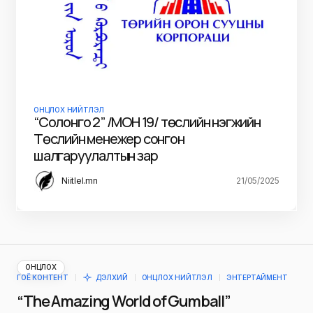
ОНЦЛОХ НИЙТЛЭЛ
“Солонго 2” /МОН 19/ төслийн нэгжийн
Төслийн менежер сонгон
шалгаруулалтын зар
Niitlel.mn
21/05/2025
ОНЦЛОХ
ГОЁ КОНТЕНТ
ДЭЛХИЙ
ОНЦЛОХ НИЙТЛЭЛ
ЭНТЕРТАЙМЕНТ
“The Amazing World of Gumball”