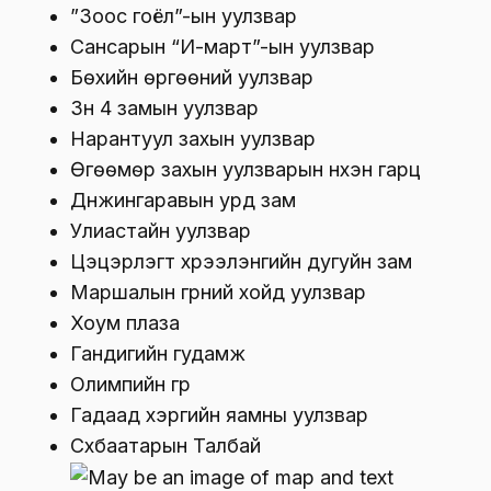
”Зоос гоёл”-ын уулзвар
Сансарын “И-март”-ын уулзвар
Бөхийн өргөөний уулзвар
Зүүн 4 замын уулзвар
Нарантуул захын уулзвар
Өгөөмөр захын уулзварын нүхэн гарц
Дүнжингаравын урд зам
Улиастайн уулзвар
Цэцэрлэгт хүрээлэнгийн дугуйн зам
Маршалын гүүрний хойд уулзвар
Хоум плаза
Гандигийн гудамж
Олимпийн гүүр
Гадаад хэргийн яамны уулзвар
Сүхбаатарын Талбай