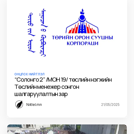
ОНЦЛОХ НИЙТЛЭЛ
“Солонго 2” /МОН 19/ төслийн нэгжийн
Төслийн менежер сонгон
шалгаруулалтын зар
Niitlel.mn
21/05/2025