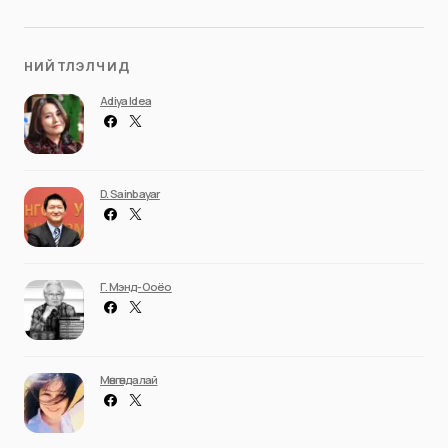
НИЙТЛЭЛЧИД
Adiya Idea
D. Sainbayar
Г. Мэнд-Ооёо
Мөнгөндалай