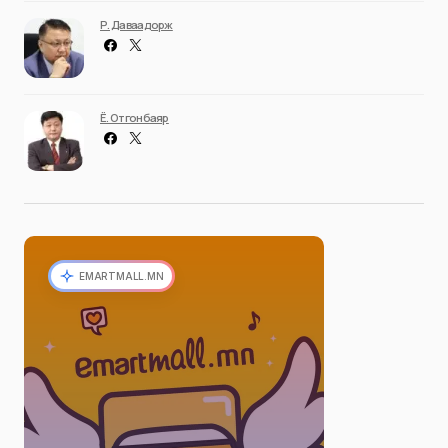
Р. Даваадорж
Ё. Отгонбаяр
EMARTMALL.MN