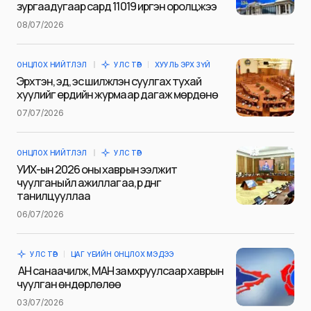
зургаадугаар сард 11019 иргэн оролцжээ
Name
*
08/07/2026
ОНЦЛОХ НИЙТЛЭЛ
УЛС ТӨР
ХУУЛЬ ЭРХ ЗҮЙ
E-mail
*
Эрхтэн, эд, эс шилжүүлэн суулгах тухай
хуулийг ердийн журмаар дагаж мөрдөнө
07/07/2026
Сэтгэгдэл
*
ОНЦЛОХ НИЙТЛЭЛ
УЛС ТӨР
УИХ-ын 2026 оны хаврын ээлжит
чуулганы үйл ажиллагаа, үр дүнг
танилцууллаа
06/07/2026
Save my name and e-mail in this browser for the next
time I comment.
УЛС ТӨР
ЦАГ ҮЕИЙН ОНЦЛОХ МЭДЭЭ
Илгээх
АН санаачилж, МАН замхруулсаар хаврын
чуулган өндөрлөлөө
03/07/2026