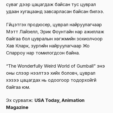
суваг дээр цацагдаж байсан тус цуврал
удаан хугацаанд завсарласан байсан билээ.
Гүйцэтгэх продюсер, цуврал найруулагчаар
Мэтт Лайзелл, Эрик Фоунтайн нар ажиллаж
байгаа бол цувралын хөгжмийн зохиолчоор
Хав Кларк, зургийн найруулагчаар Жо
Спарроу нар томилогдсон байна.
“The Wonderfully Weird World of Gumball” энэ
оны сүүлээр нээлтээ хийх боловч, цуврал
хэзээ цацагдах нь одоогоор тодорхойгүй
байгаа юм.
Эх сурвалж:
USA Today, Animation
Magazine