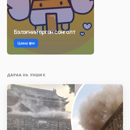
Бэлэгний өргөн сонголт
Цааш үзэх
ДАРАА НЬ УНШИХ