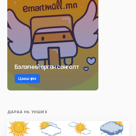
Бэлэгний өргөн сонголт
Цааш үзэх
ДАРАА НЬ УНШИХ