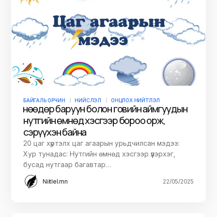
БАЙГАЛЬ ОРЧИН
НИЙСЛЭЛ
ОНЦЛОХ НИЙТЛЭЛ
Өнөөдөр баруун болон говийн аймгуудын
нутгийн өмнөд хэсгээр бороо орж,
сэрүүхэн байна
20 цаг хүртэлх цаг агаарын урьдчилсан мэдээ:
Хур тунадас: Нутгийн өмнөд хэсгээр үүлэрхэг,
бусад нутгаар багавтар…
Niitlel.mn
22/05/2025