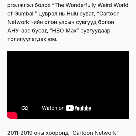
үргэлжлэл болох “The Wonderfully Weird World
of Gumball” цуврал нь Hulu суваг, “Cartoon
Network”-ийн олон улсын сувгууд болон
АНУ-аас бусад “HBO Max” сувгуудаар
толилуулагдах юм.
2011-2019 оны хооронд “Cartoon Network”