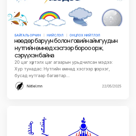
БАЙГАЛЬ ОРЧИН
НИЙСЛЭЛ
ОНЦЛОХ НИЙТЛЭЛ
Өнөөдөр баруун болон говийн аймгуудын
нутгийн өмнөд хэсгээр бороо орж,
сэрүүхэн байна
20 цаг хүртэлх цаг агаарын урьдчилсан мэдээ:
Хур тунадас: Нутгийн өмнөд хэсгээр үүлэрхэг,
бусад нутгаар багавтар…
Niitlel.mn
22/05/2025