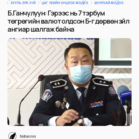
ХУУЛЬ ЭРХ ЗҮЙ
ЦАГ ҮЕИЙН ОНЦЛОХ МЭДЭЭ
ШУУРХАЙ МЭДЭЭ
Б.Ганчулуун: Гэрээс нь 7 тэрбум
төгрөгийн валют олдсон Б-г дөрвөн зүйл
ангиар шалгаж байна
Niitlel.mn