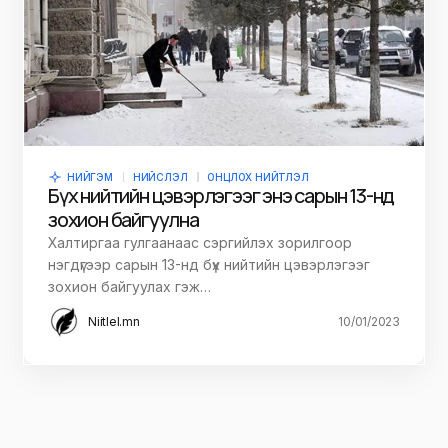
НИЙГЭМ
НИЙСЛЭЛ
ОНЦЛОХ НИЙТЛЭЛ
Бүх нийтийн цэвэрлэгээг энэ сарын 13-нд
зохион байгуулна
Халтиргаа гулгаанаас сэргийлэх зорилгоор
нэгдүгээр сарын 13-нд бүх нийтийн цэвэрлэгээг
зохион байгуулах гэж…
Niitlel.mn
10/01/2023