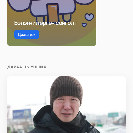
Бэлэгний өргөн сонголт
Цааш үзэх
ДАРАА НЬ УНШИХ