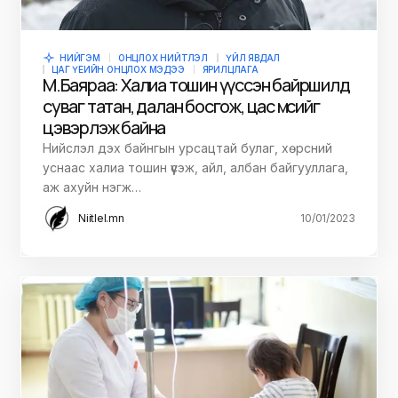
НИЙГЭМ
ОНЦЛОХ НИЙТЛЭЛ
ҮЙЛ ЯВДАЛ
ЦАГ ҮЕИЙН ОНЦЛОХ МЭДЭЭ
ЯРИЛЦЛАГА
М.Баяраа: Халиа тошин үүссэн байршилд
суваг татан, далан босгож, цас мөсийг
цэвэрлэж байна
Нийслэл дэх байнгын урсацтай булаг, хөрсний
уснаас халиа тошин үүсэж, айл, албан байгууллага,
аж ахуйн нэгж…
Niitlel.mn
10/01/2023