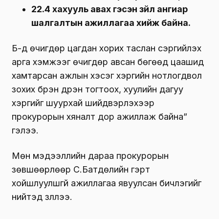
22.4 хахууль авах гэсэн зүйл ангиар
шалгалтын ажиллагаа хийж байна.
Б-д өчигдөр цагдан хорих таслан сэргийлэх
арга хэмжээг өчигдөр авсан бөгөөд цаашид
хамтарсан ажлын хэсэг хэргийн нотлогдвол
зохих бүрэн дүүрэн тогтоох, хуулийн дагуу
хэргийг шуурхай шийдвэрлэхээр
прокурорын хяналт дор ажиллаж байна”
гэлээ.
Мөн мэдээллийн дараа прокурорын
зөвшөөрлөөр С.Батдөлийн гэрт
хойшлуулшгүй ажиллагаа явуулсан бичлэгийг
нийтэд үзүүллээ.