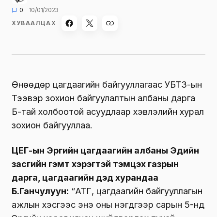
0
10/01/2023
ХУВААЛЦАХ
Өнөөдөр цагдаагийн байгууллагаас УБТЗ-ын
Тээвэр зохион байгуулалтын албаны дарга
Б-тай холбоотой асуудлаар хэвлэлийн хурал
зохион байгууллаа.
ЦЕГ-ын Эрүүгийн цагдаагийн албаны Эдийн
засгийн гэмт хэрэгтэй тэмцэх газрын
дарга, цагдаагийн дэд хурандаа
Б.Ганчулуун:
“АТГ, цагдаагийн байгууллагын
ажлын хэсгээс энэ оны нэгдүгээр сарын 5-нд