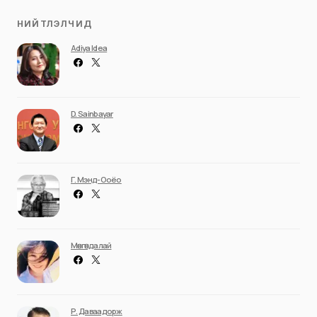
НИЙТЛЭЛЧИД
Adiya Idea
D. Sainbayar
Г. Мэнд-Ооёо
Мөнгөндалай
Р. Даваадорж