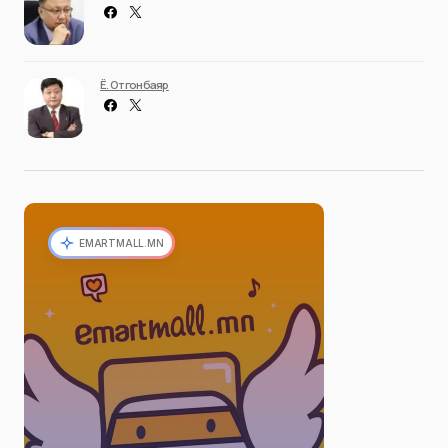
Ё. Отгонбаяр
EMARTMALL.MN