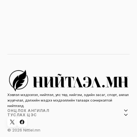
Хэвлэл мэдээлэл, нийтлэл, улс төр, нийгэм, эдийн засаг, спорт, аялал
жуулчлал, дэлхийн мэдээ мэдээллийн талаарх сонирхолтой
нийтлэлүүд.
ОНЦЛОХ АНГИЛАЛ
ТУСЛАХ ЦЭС
© 2026 Nittlel.mn