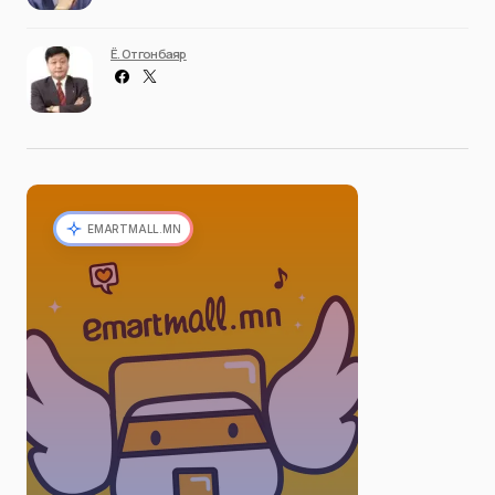
Ё. Отгонбаяр
EMARTMALL.MN