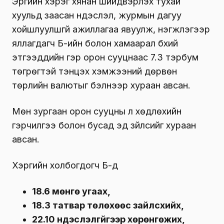
Эрүүгийн хэрэг хянан шийдвэрлэх тухай
хуульд заасан үндэслэл, журмын дагуу
хойшлуулшгүй ажиллагаа явуулж, нэгжлэгээр
яллагдагч Б-ийн болон хамаарал бүхий
этгээдүүдийн гэр орон сууцнаас 7.3 тэрбум
төгрөгтэй тэнцэх хэмжээний дөрвөн
төрлийн валютыг бэлнээр хураан авсан.
Мөн зургаан орон сууцны үл хөдлөхийн
гэрчилгээ болон бусад эд зүйлсийг хураан
авсан.
Хэргийн холбогдогч Б-д
18.6 мөнгө угаах,
18.3 татвар төлөхөөс зайлсхийх,
22.10 үндэслэлгүйгээр хөрөнгөжих,