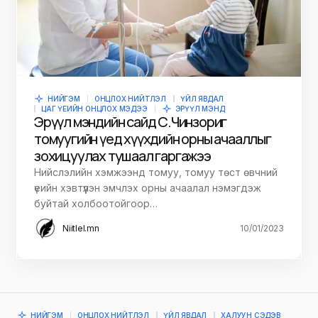
НИЙГЭМ
ОНЦЛОХ НИЙТЛЭЛ
ҮЙЛ ЯВДАЛ
ЦАГ ҮЕИЙН ОНЦЛОХ МЭДЭЭ
ЭРҮҮЛ МЭНД
Эрүүл мэндийн сайд С.Чинзориг
томуугийн үед хүүхдийн орны ачааллыг
зохицуулах тушаал гаргажээ
Нийслэлийн хэмжээнд томуу, томуу төст өвчний
үеийн хэвтүүлэн эмчлэх орны ачаалал нэмэгдэж
буйтай холбоотойгоор…
Niitlel.mn
10/01/2023
НИЙГЭМ
ОНЦЛОХ НИЙТЛЭЛ
ҮЙЛ ЯВДАЛ
ХАЛУУН СЭДЭВ