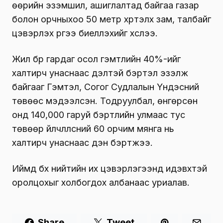
өөрийн эзэмшил, ашиглалтад байгаа газар
болон орчныхоо 50 метр хүртэлх зам, талбайг
цэвэрлэх үүргээ биелүүлэхийг хүслээ.
Жил бүр гардаг осол гэмтлийн 40%-ийг
халтирч унаснаас үүдэлтэй бэртэл эзэлж
байгааг Гэмтэл, Согог Судлалын Үндэсний
төвөөс мэдээлсэн. Тодруулбал, өнгөрсөн
онд 140,000 гаруй бэртлийн улмаас тус
төвөөр үйлчлүүлсний 60 орчим мянга нь
халтирч унаснаас үүдэн бэртжээ.
Иймд бүх нийтийн их цэвэрлэгээнд идэвхтэй
оролцохыг холбогдох албанаас уриалав.
Share
Tweet