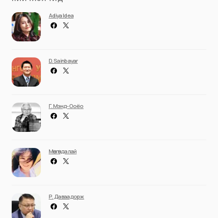
Adiya Idea
D. Sainbayar
Г. Мэнд-Ооёо
Мөнгөндалай
Р. Даваадорж