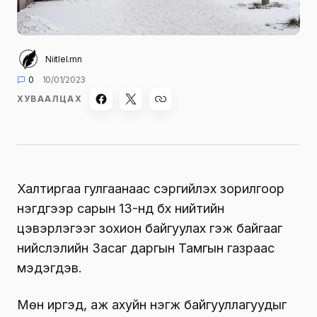
Niitlel.mn
0
10/01/2023
ХУВААЛЦАХ
Халтиргаа гулгаанаас сэргийлэх зорилгоор
нэгдүгээр сарын 13-нд бүх нийтийн
цэвэрлэгээг зохион байгуулах гэж байгааг
нийслэлийн Засаг даргын Тамгын газраас
мэдэгдэв.
Мөн иргэд, аж ахуйн нэгж байгууллагуудыг