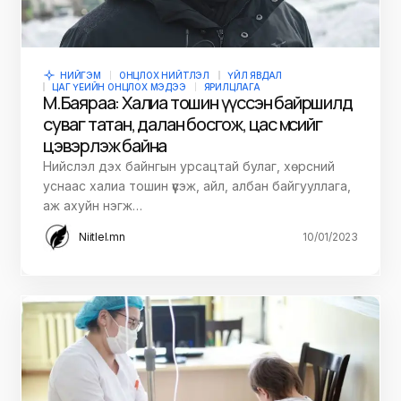
НИЙГЭМ
ОНЦЛОХ НИЙТЛЭЛ
ҮЙЛ ЯВДАЛ
ЦАГ ҮЕИЙН ОНЦЛОХ МЭДЭЭ
ЯРИЛЦЛАГА
М.Баяраа: Халиа тошин үүссэн байршилд
суваг татан, далан босгож, цас мөсийг
цэвэрлэж байна
Нийслэл дэх байнгын урсацтай булаг, хөрсний
уснаас халиа тошин үүсэж, айл, албан байгууллага,
аж ахуйн нэгж…
Niitlel.mn
10/01/2023