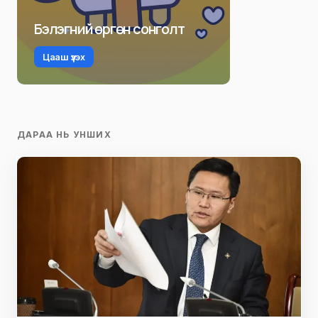
Бэлэгний өргөн сонголт
Цааш үзэх
ДАРАА НЬ УНШИХ