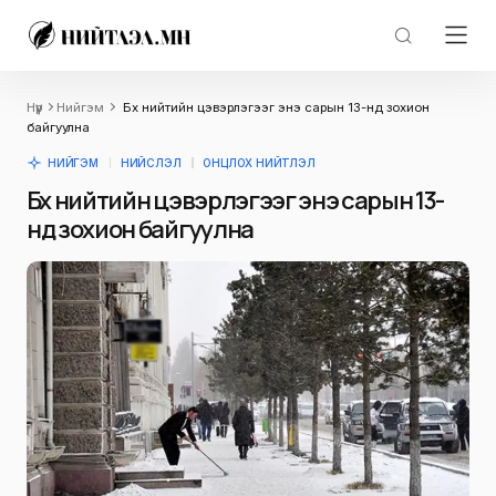
Нүүр
Нийгэм
Бүх нийтийн цэвэрлэгээг энэ сарын 13-нд зохион
байгуулна
НИЙГЭМ
НИЙСЛЭЛ
ОНЦЛОХ НИЙТЛЭЛ
Бүх нийтийн цэвэрлэгээг энэ сарын 13-
нд зохион байгуулна