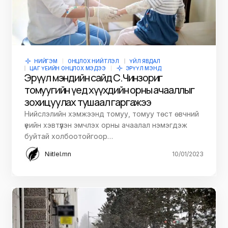
НИЙГЭМ
ОНЦЛОХ НИЙТЛЭЛ
ҮЙЛ ЯВДАЛ
ЦАГ ҮЕИЙН ОНЦЛОХ МЭДЭЭ
ЭРҮҮЛ МЭНД
Эрүүл мэндийн сайд С.Чинзориг
томуугийн үед хүүхдийн орны ачааллыг
зохицуулах тушаал гаргажээ
Нийслэлийн хэмжээнд томуу, томуу төст өвчний
үеийн хэвтүүлэн эмчлэх орны ачаалал нэмэгдэж
буйтай холбоотойгоор…
Niitlel.mn
10/01/2023