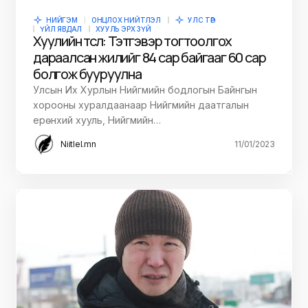
НИЙГЭМ
ОНЦЛОХ НИЙТЛЭЛ
УЛС ТӨР
ҮЙЛ ЯВДАЛ
ХУУЛЬ ЭРХ ЗҮЙ
Хуулийн төсөл: Тэтгэвэр тогтоолгох
дараалсан жилийг 84 сар байгааг 60 сар
болгож бууруулна
Улсын Их Хурлын Нийгмийн бодлогын Байнгын
хорооны хуралдаанаар Нийгмийн даатгалын
ерөнхий хууль, Нийгмийн…
Niitlel.mn
11/01/2023