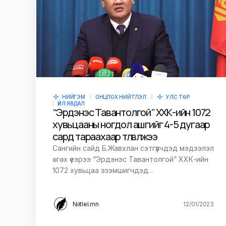
Сэтгэгдэл
*
Save my name and e-mail in this br
time I comment.
НИЙГЭМ
ОНЦЛОХ НИЙТЛЭЛ
УЛС ТӨР
ҮЙЛ ЯВДАЛ
“Эрдэнэс Тавантолгой” ХХК-ийн 1072
Илгээх
хувьцааны ногдол ашгийг 4-5 дугаар
сард тараахаар төлөвлөжээ
Сангийн сайд Б.Жавхлан сэтгүүлчдэд мэдээлэл
өгөх үеэрээ “Эрдэнэс Тавантолгой” ХХК-ийн
1072 хувьцаа эзэмшигчдэд…
Niitlel.mn
12/01/2023