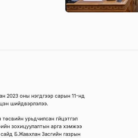
н 2023 оны нэгдүгээр сарын 11-нд
лцэн шийдвэрлэлээ.
 төсвийн урьдчилсан гүйцэтгэл
рийн зохицуулалтын арга хэмжээ
н сайд Б.Жавхлан Засгийн газрын