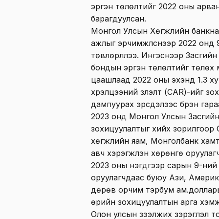
эргэн төлөлтийг 2022 оны арва
барагдуулсан.
Монгол Улсын Хөгжлийн банкнаас
ажлыг эрчимжүүлснээр 2022 онд 
төвлөрүүллээ. Ингэснээр Засгий
бондын эргэн төлөлтийг төлөх мө
цаашлаад 2022 оны эхэнд 1.3 х
хүрэлцээний үзүүлэлт (CAR)-ийг з
дампуурах эрсдэлээс бүрэн гара
2023 онд Монгол Улсын Засгий
зохицуулалтыг хийх зорилгоор 
хөгжлийн яам, Монголбанк хамт
авч хэрэгжүүлэн хөрөнгө оруула
2023 оны нэгдүгээр сарын 9-ний
оруулагчдаас буюу Ази, Америк
дөрөв орчим тэрбум ам.доллары
өрийн зохицуулалтын арга хэмжэ
Олон улсын зээлжих зэрэглэл то