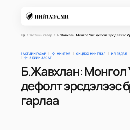
Нүүр
Засгийн газар
Б.Жавхлан: Монгол Улс дефолт эрсдэлээс бү
ЗАСГИЙН ГАЗАР
НИЙГЭМ
ОНЦЛОХ НИЙТЛЭЛ
ҮЙЛ ЯВДАЛ
ЭДИЙН ЗАСАГ
Б.Жавхлан: Монгол 
дефолт эрсдэлээс б
гарлаа