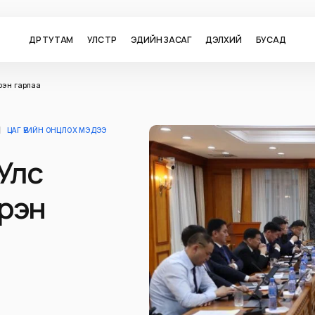
ӨДӨР ТУТАМ
УЛС ТӨР
ЭДИЙН ЗАСАГ
ДЭЛХИЙ
БУСАД
рэн гарлаа
ЦАГ ҮЕИЙН ОНЦЛОХ МЭДЭЭ
Улс
үрэн