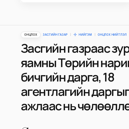
ОНЦЛОХ
ЗАСГИЙН ГАЗАР
НИЙГЭМ
ОНЦЛОХ НИЙТЛЭЛ
Засгийн газраас зу
яамны Төрийн нари
бичгийн дарга, 18
агентлагийн даргыг ү
ажлаас нь чөлөөлл