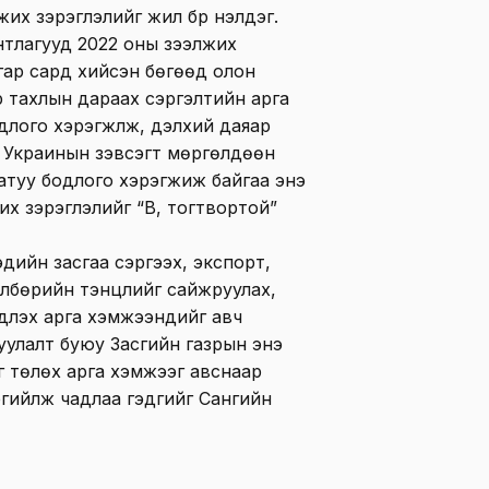
их зэрэглэлийг жил бүр үнэлдэг.
ентлагууд 2022 оны зээлжих
угар сард хийсэн бөгөөд олон
р тахлын дараах сэргэлтийн арга
лого хэрэгжүүлж, дэлхий даяар
 Украинын зэвсэгт мөргөлдөөн
туу бодлого хэрэгжиж байгаа энэ
жих зэрэглэлийг “B, тогтвортой”
дийн засгаа сэргээх, экспорт,
төлбөрийн тэнцлийг сайжруулах,
үлэх арга хэмжээнүүдийг авч
цуулалт буюу Засгийн газрын энэ
 төлөх арга хэмжээг авснаар
ргийлж чадлаа гэдгийг Сангийн