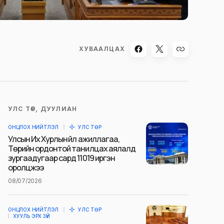
ХУВААЛЦАХ
УЛС ТӨР, ДУУЛИАН
ОНЦЛОХ НИЙТЛЭЛ
УЛС ТӨР
Улсын Их Хурлын үйл ажиллагаа,
Төрийн ордонтой танилцах аялалд
зургаадугаар сард 11019 иргэн
оролцжээ
08/07/2026
ОНЦЛОХ НИЙТЛЭЛ
УЛС ТӨР
ХУУЛЬ ЭРХ ЗҮЙ