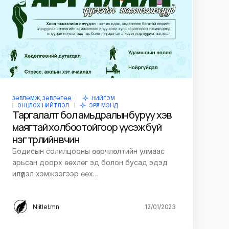
ЗӨВЛӨМЖ, ЗӨВЛӨГӨӨ
НИЙГЭМ
ОНЦЛОХ НИЙТЛЭЛ
ЭРҮҮЛ МЭНД
Таргалалт бол амьдралын буруу хэв
маягтай холбоотойгоор үүсэж буй
нэг төрлийн өвчин
Бодисын солилцооны өөрчлөлтийн улмаас
арьсан доорх өөхлөг эд болон бусад эдэд
илүүдэл хэмжээгээр өөх…
Niitlel.mn
12/01/2023