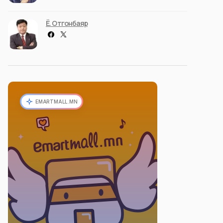
Ё. Отгонбаяр
EMARTMALL.MN