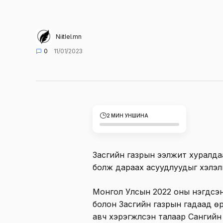
Niitlel.mn
0
11/01/2023
2 МИН УНШИНА
Засгийн газрын ээлжит хуралдаа
болж дараах асуудлуудыг хэлэ
Монгол Улсын 2022 оны нэгдсэн
болон Засгийн газрын гадаад ө
авч хэрэгжүүлсэн талаар Сангий