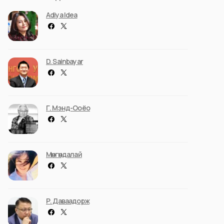
Adiya Idea
D. Sainbayar
Г. Мэнд-Ооёо
Мөнгөндалай
Р. Даваадорж