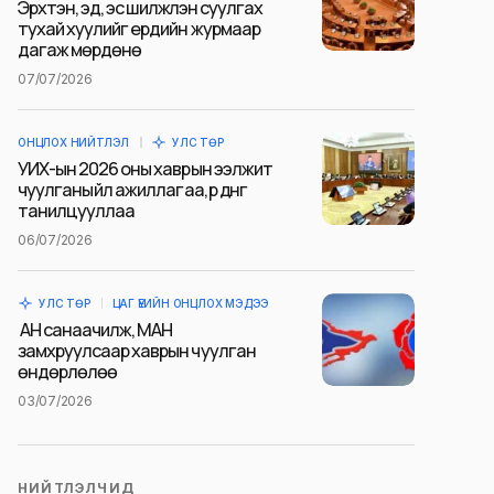
Эрхтэн, эд, эс шилжүүлэн суулгах
тухай хуулийг ердийн журмаар
дагаж мөрдөнө
07/07/2026
ОНЦЛОХ НИЙТЛЭЛ
УЛС ТӨР
УИХ-ын 2026 оны хаврын ээлжит
чуулганы үйл ажиллагаа, үр дүнг
танилцууллаа
06/07/2026
УЛС ТӨР
ЦАГ ҮЕИЙН ОНЦЛОХ МЭДЭЭ
АН санаачилж, МАН
замхруулсаар хаврын чуулган
өндөрлөлөө
03/07/2026
НИЙТЛЭЛЧИД