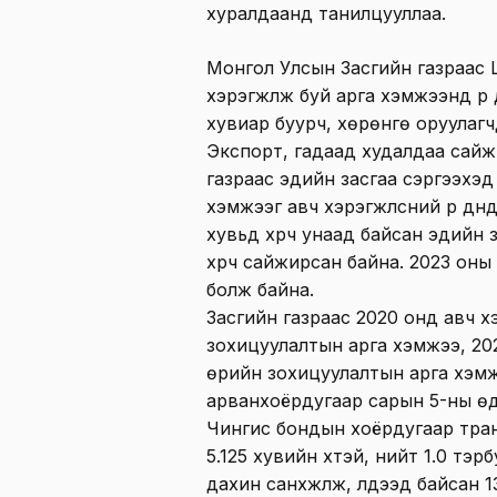
хуралдаанд танилцууллаа.
Монгол Улсын Засгийн газраас 
хэрэгжүүлж буй арга хэмжээнүүд ү
хувиар буурч, хөрөнгө оруулаг
Экспорт, гадаад худалдаа сайж
газраас эдийн засгаа сэргээхэд
хэмжээг авч хэрэгжүүлсний үр дүн
хувьд хүрч унаад байсан эдийн 
хүрч сайжирсан байна. 2023 оны 
болж байна.
Засгийн газраас 2020 онд авч х
зохицуулалтын арга хэмжээ, 202
өрийн зохицуулалтын арга хэмжэ
арванхоёрдугаар сарын 5-ны өд
Чингис бондын хоёрдугаар тран
5.125 хувийн хүүтэй, нийт 1.0 т
дахин санхүүжүүлж, үлдээд байсан