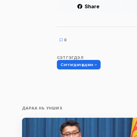
Share
0
СЭТГЭГДЭЛ
Сэтгэгдэл үлдээх
Таны имэйл хаягийг нийтлэхгүй.
Шаардлагатай талбаруудыг
*
гэ
ДАРАА НЬ УНШИХ
тэмдэглэсэн
Name
*