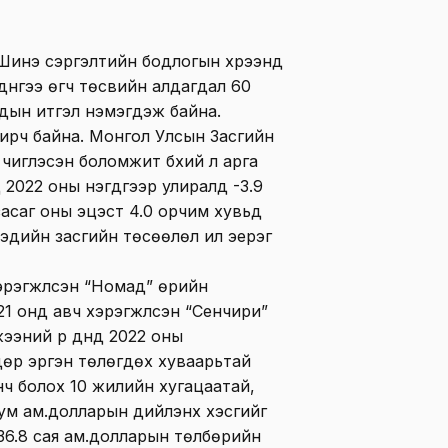
Шинэ сэргэлтийн бодлогын хүрээнд
р дүнгээ өгч төсвийн алдагдал 60
чдын итгэл нэмэгдэж байна.
ирч байна. Монгол Улсын Засгийн
 чиглэсэн боломжит бүхий л арга
д 2022 оны нэгдүгээр улиралд -3.9
засаг оны эцэст 4.0 орчим хувьд
эдийн засгийн төсөөлөл илүү эерэг
эрэгжүүлсэн “Номад” өрийн
1 онд авч хэрэгжүүлсэн “Сенчири”
эний үр дүнд 2022 оны
өр эргэн төлөгдөх хуваарьтай
ч болох 10 жилийн хугацаатай,
эрбум ам.долларын дийлэнх хэсгийг
 136.8 сая ам.долларын төлбөрийн