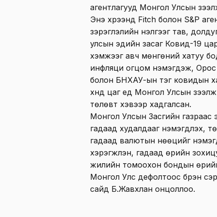
агентлагууд Монгол Улсын зээлж
Энэ хүрээнд Fitch болон S&P аг
зэрэглэлийн үнэлгээг тав, долд
улсын эдийн засаг Ковид-19 ца
хэмжээг авч мөнгөний хатуу бод
инфляци огцом нэмэгдэж, Орос
болон БНХАУ-ын тэг ковидын ха
хүнд цаг үед Монгол Улсын зээл
төлөвт хэвээр хадгалсан.
Монгол Улсын Засгийн газраас э
гадаад худалдааг нэмэгдүүлэх, 
гадаад валютын нөөцийг нэмэгдү
хэрэгжүүлэн, гадаад өрийн зохи
жилийн томоохон бондын өрийг
Монгол Улс дефолтоос бүрэн сэ
сайд Б.Жавхлан онцоллоо.