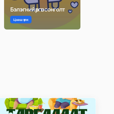
Бэлэгний өргөн сонголт
Цааш үзэх