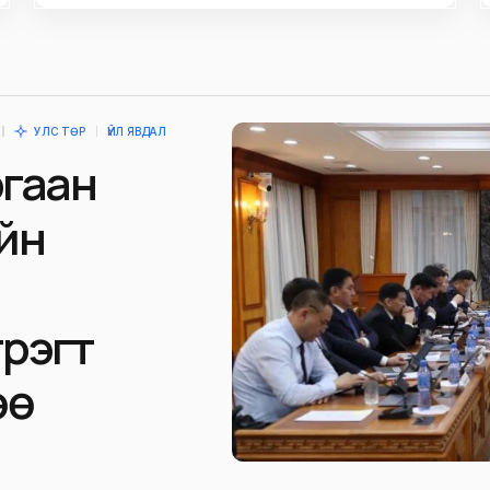
УЛС ТӨР
ҮЙЛ ЯВДАЛ
ргаан
йн
үрэгт
өө