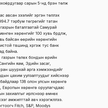
нхоёрдугаар сарын 5-нд бүрэн төлж
 авсан зээлийг эргэн төлүүлэх
994.7 тэрбум төгрөгийг татан
н газрын баталгаатай Самурай
нгөн хөрөнгийг 100 хувь бүрдүүлж,
увь байсан өөрийн хөрөнгийн
охистой түвшинд хүргэж тус банк
ад байна.
н газрын төлөх бондын өрийн
Сангийн яам, Эдийн засаг,
ран шуурхай арга хэмжээнүүдийг
гчдын цахим уулзалтуудыг хийснээр
 байдлаар 138 олон улсын хөрөнгө
, Европын хөрөнгө оруулагчдаас
н захиалгыг ирүүлснээр өмнөх
эг амжилттай авч хэрэгжүүллээ.
гтоогч Fitch, S&P, Moodys