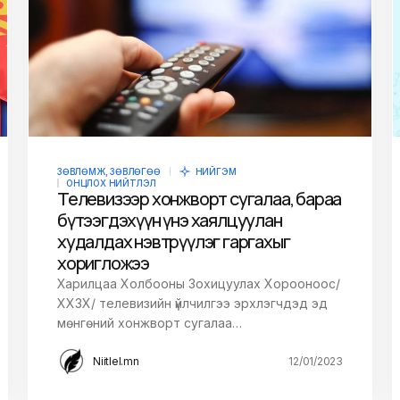
owser for the next
ЗӨВЛӨМЖ, ЗӨВЛӨГӨӨ
НИЙГЭМ
ОНЦЛОХ НИЙТЛЭЛ
Телевизээр хонжворт сугалаа, бараа
бүтээгдэхүүн үнэ хаялцуулан
худалдах нэвтрүүлэг гаргахыг
хоригложээ
Харилцаа Холбооны Зохицуулах Хорооноос/
ХХЗХ/ телевизийн үйлчилгээ эрхлэгчдэд эд
мөнгөний хонжворт сугалаа…
Niitlel.mn
12/01/2023