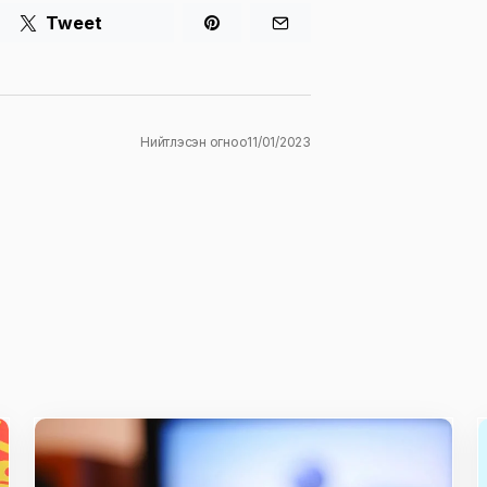
Tweet
Нийтлэсэн огноо
11/01/2023
ж
E-mail
*