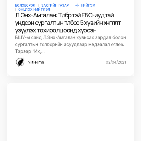
БОЛОВСРОЛ
ЗАСГИЙН ГАЗАР
НИЙГЭМ
ОНЦЛОХ НИЙТЛЭЛ
Л.Энх-Амгалан: Төлбөртэй ЕБС-иудтай
үндсэн сургалтын төлбөрөөс 5 хувийн хөнгөлөлт
үзүүлэх тохиролцоонд хүрсэн
БШУ-ы сайд Л.Энх-Амгалан хувьсах зардал болон
сургалтын төлбөрийн асуудлаар мэдээлэл өглөө.
Тэрээр “Их,…
Niitlel.mn
02/04/2021