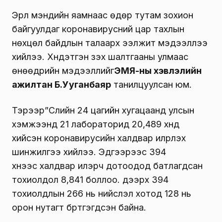
Эрүүл мэндийн яамнаас өдөр тутам зохион
байгуулдаг коронавирусний цар тахлын
нөхцөл байдлын талаарх ээлжит мэдээллээ
хийлээ. Хүндэтгэн үзэх шалтгааны улмаас
өнөөдрийн мэдээллийг
ЭМЯ-ны хэвлэлийн
ажилтан Б.Ууганбаяр
танилцуулсан юм.
Тэрээр”Сүүлийн 24 цагийн хугацаанд улсын
хэмжээнд 21 лабораторид 20,489 хүнд
хийсэн коронавирусийн халдвар илрүүлэх
шинжилгээ хийлээ. Эдгээрээс 394
хүнээс халдвар илэрч дотоодод батлагдсан
тохиолдол 8,841 боллоо. дээрх 394
тохиолдлын 266 нь нийслэл хотод 128 нь
орон нутагт бүртгэгдсэн байна.