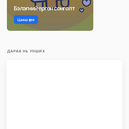
Бэлэгний өргөн сонголт
Цааш үзэх
ДАРАА НЬ УНШИХ