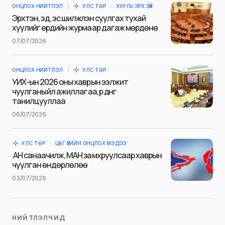
ОНЦЛОХ НИЙТЛЭЛ
УЛС ТӨР
ХУУЛЬ ЭРХ ЗҮЙ
E-mail
*
Эрхтэн, эд, эс шилжүүлэн суулгах тухай
хуулийг ердийн журмаар дагаж мөрдөнө
07/07/2026
Сэтгэгдэл
*
ОНЦЛОХ НИЙТЛЭЛ
УЛС ТӨР
УИХ-ын 2026 оны хаврын ээлжит
чуулганы үйл ажиллагаа, үр дүнг
танилцууллаа
06/07/2026
Save my name and e-mail in this browser for the next
time I comment.
УЛС ТӨР
ЦАГ ҮЕИЙН ОНЦЛОХ МЭДЭЭ
Илгээх
АН санаачилж, МАН замхруулсаар хаврын
чуулган өндөрлөлөө
03/07/2026
НИЙТЛЭЛЧИД