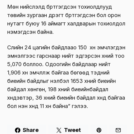
Мөн нийслэлд бүртгэгдсэн тохиолдлууд
төвийн зургаан дүүрэгт бүртгэгдсэн бол орон
нутагт буюу 16 аймагт халдварын тохиолдол
нэмэгдсэн байна.
Сүүлийн 24 цагийн байдлаао 150 хүн эмчлэгдэн
эмнэлгээс гарснаар нийт эдгэрсэн хүний тоо
5,070 боллоо. Одоогийн байдлаар нийт
1,906 хүн эмчлүүлж байгаа бөгөөд тэдний
биеийн байдлыг үнэлбэл 1653 хүний биеийн
байдал хөнгөн, 198 хүний биеийнбайдал
хүндэвтэр, 36 хүний биеийн байдал хүнд байгаа
бол нэн хүнд 11 хүн байна” гэлээ.
Share
Tweet