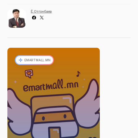
Ё. Отгонбаяр
EMARTMALL.MN