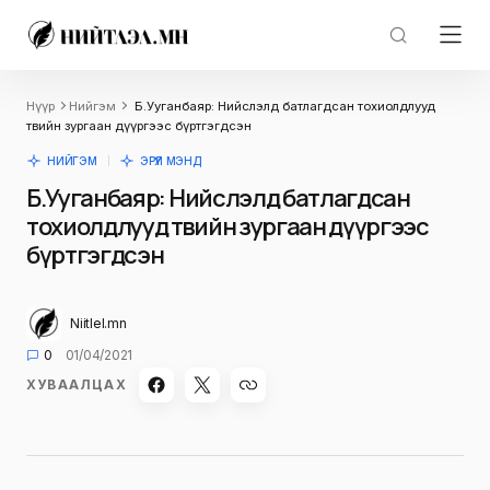
Нүүр
Нийгэм
Б.Ууганбаяр: Нийслэлд батлагдсан тохиолдлууд
төвийн зургаан дүүргээс бүртгэгдсэн
НИЙГЭМ
ЭРҮҮЛ МЭНД
Б.Ууганбаяр: Нийслэлд батлагдсан
тохиолдлууд төвийн зургаан дүүргээс
бүртгэгдсэн
Niitlel.mn
0
01/04/2021
ХУВААЛЦАХ