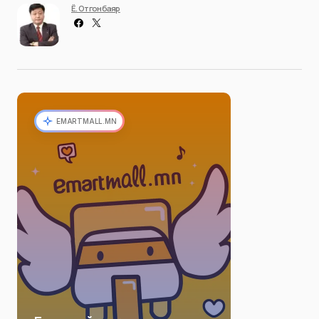
Ё. Отгонбаяр
EMARTMALL.MN