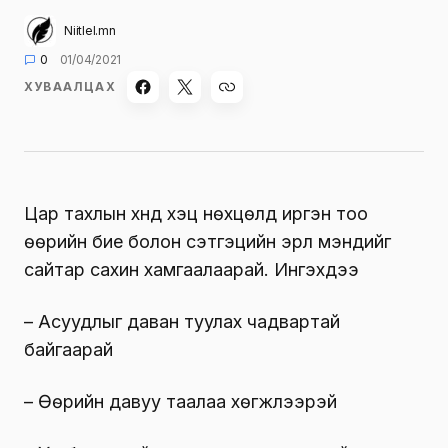
Niitlel.mn
0
01/04/2021
ХУВААЛЦАХ
Цар тахлын хүнд хэцүү нөхцөлд иргэн тоо
өөрийн бие болон сэтгэцийн эрүүл мэндийг
сайтар сахин хамгаалаарай. Ингэхдээ
– Асуудлыг даван туулах чадвартай
байгаарай
– Өөрийн давуу таалаа хөгжүүлээрэй