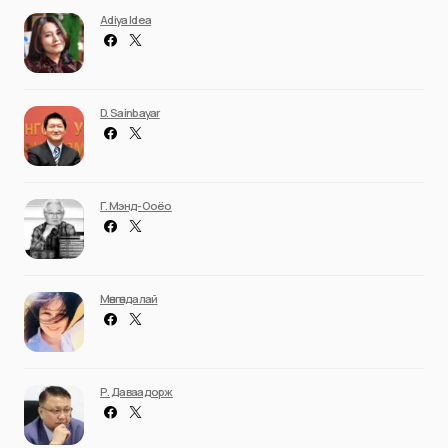
Adiya Idea
D. Sainbayar
Г. Мэнд-Ооёо
Мөнгөндалай
Р. Даваадорж