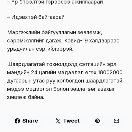
– Үр бүтээлтэй гэрээсээ ажиллаарай
– Идэвхтэй байгаарай
Мэргэжлийн байгууллагын зөвлөмж,
сэрэмжлүүлгийг дагаж, Ковид-19 халдвараас
урьдчилан сэргийлээрэй.
Шаардлагатай тохиолдолд сэтгэцийн эрүүл
мэндийн 24 цагийн мэдээлэл өгөх 18002000
дугаарын утас руу холбогдон шаардлагатай
мэдээ мэдээлэл болон зөвлөгөөг авахыг
зөвлөж байна.
Share
Tweet