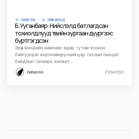
НИЙГЭМ
ЭРҮҮЛ МЭНД
Б.Ууганбаяр: Нийслэлд батлагдсан
тохиолдлууд төвийн зургаан дүүргээс
бүртгэгдсэн
Эрүүл мэндийн яамнаас өдөр тутам зохион
байгуулдаг коронавирусний цар тахлын нөхцөл
байдлын талаарх ээлжит…
Niitlel.mn
01/04/2021