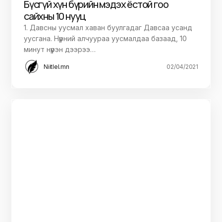
Бүсгүй хүн бүрийн мэдэх ёстой гоо
сайхны 10 нууц
1. Давсны уусмал хаван буулгадаг Давсаа усанд
уусгана. Нүүрний алчуураа уусмалдаа базаад, 10
минут нүүрэн дээрээ…
Niitlel.mn
02/04/2021