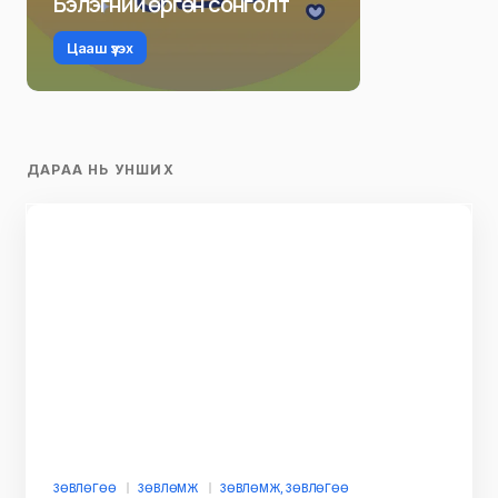
Бэлэгний өргөн сонголт
Цааш үзэх
ДАРАА НЬ УНШИХ
ЗӨВЛӨГӨӨ
ЗӨВЛӨМЖ
ЗӨВЛӨМЖ, ЗӨВЛӨГӨӨ