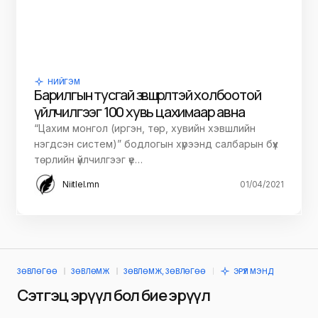
НИЙГЭМ
Барилгын тусгай зөвшөөрөлтэй холбоотой
үйлчилгээг 100 хувь цахимаар авна
“Цахим монгол (иргэн, төр, хувийн хэвшлийн
нэгдсэн систем)” бодлогын хүрээнд салбарын бүх
төрлийн үйлчилгээг үе…
Niitlel.mn
01/04/2021
ЗӨВЛӨГӨӨ
ЗӨВЛӨМЖ
ЗӨВЛӨМЖ, ЗӨВЛӨГӨӨ
ЭРҮҮЛ МЭНД
Сэтгэц эрүүл бол бие эрүүл