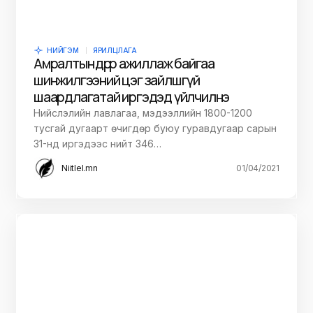
НИЙГЭМ
ЯРИЛЦЛАГА
Амралтын өдрөөр ажиллаж байгаа
шинжилгээний цэг зайлшгүй
шаардлагатай иргэдэд үйлчилнэ
Нийслэлийн лавлагаа, мэдээллийн 1800-1200
тусгай дугаарт өчигдөр буюу гуравдугаар сарын
31-нд иргэдээс нийт 346…
Niitlel.mn
01/04/2021