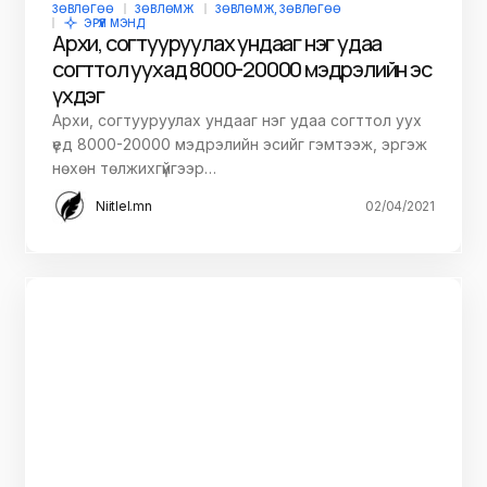
ЗӨВЛӨГӨӨ
ЗӨВЛӨМЖ
ЗӨВЛӨМЖ, ЗӨВЛӨГӨӨ
ЭРҮҮЛ МЭНД
Архи, согтууруулах ундааг нэг удаа
согттол уухад 8000-20000 мэдрэлийн эс
үхдэг
Архи, согтууруулах ундааг нэг удаа согттол уух
үед 8000-20000 мэдрэлийн эсийг гэмтээж, эргэж
нөхөн төлжихгүйгээр…
Niitlel.mn
02/04/2021