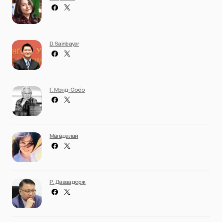
D. Sainbayar
Г. Мэнд-Ооёо
Мөнгөндалай
Р. Даваадорж