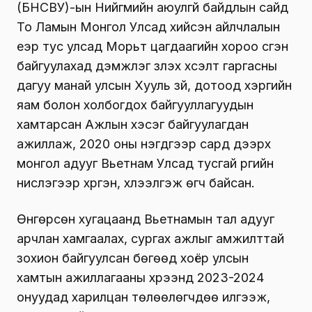
(БНСВУ)-ын Нийгмийн аюулгүй байдлын сайд
То Ламын Монгол Улсад хийсэн айлчлалын
үеэр тус улсад Морьт цагдаагийн хороо үүсгэн
байгуулахад дэмжлэг үзүүлэх хүсэлт гаргасны
дагуу манай улсын Хууль зүй, дотоод хэргийн
яам болон холбогдох байгууллагуудын
хамтарсан Ажлын хэсэг байгуулагдан
ажиллаж, 2020 оны нэгдүгээр сард дээрх
монгол адууг Вьетнам Улсад тусгай үүргийн
нислэгээр хүргэн, хүлээлгэж өгч байсан.
Өнгөрсөн хугацаанд Вьетнамын тал адууг
арчлан хамгаалах, сургах ажлыг амжилттай
зохион байгуулсан бөгөөд хоёр улсын
хамтын ажиллагааны хүрээнд 2023-2024
онуудад харилцан төлөөлөгчдөө илгээж,