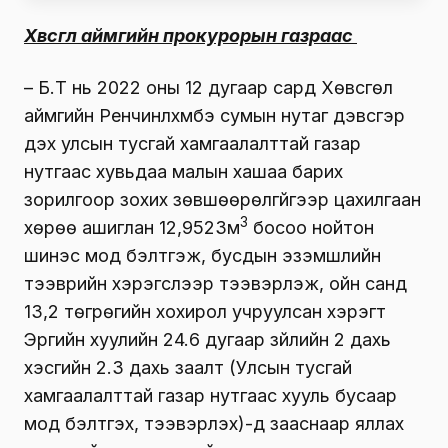
Хөвсгөл аймгийн прокурорын газраас
– Б.Т нь 2022 оны 12 дугаар сард Хөвсгөл
аймгийн Ренчинлхүмбэ сумын нутаг дэвсгэр
дэх улсын тусгай хамгаалалттай газар
нутгаас хувьдаа малын хашаа барих
зорилгоор зохих зөвшөөрөлгүйгээр цахилгаан
3
хөрөө ашиглан 12,9523м
босоо нойтон
шинэс мод бэлтгэж, бусдын эзэмшлийн
тээврийн хэрэгслээр тээвэрлэж, ойн санд
13,2 төгрөгийн хохирол учруулсан хэрэгт
Эрүүгийн хуулийн 24.6 дугаар зүйлийн 2 дахь
хэсгийн 2.3 дахь заалт (Улсын тусгай
хамгаалалттай газар нутгаас хууль бусаар
мод бэлтгэх, тээвэрлэх)-д зааснаар яллах