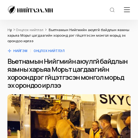
Нүүр
Онцлох нийтлэл
Вьетнамын Нийгмийн аюулгүй байдлын яамны
харьяа Морьт цагдаагийн хороонд үүрэг гүйцэтгэсэн монгол морьд эх
орондоо ирлээ
НИЙГЭМ
ОНЦЛОХ НИЙТЛЭЛ
Вьетнамын Нийгмийн аюулгүй байдлын
яамны харьяа Морьт цагдаагийн
хороонд үүрэг гүйцэтгэсэн монгол морьд
эх орондоо ирлээ