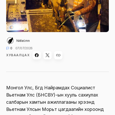
Niitlel.mn
0
07/07/2026
ХУВААЛЦАХ
Монгол Улс, Бүгд Найрамдах Социалист
Вьетнам Улс (БНСВУ)-ын хууль сахиулах
салбарын хамтын ажиллагааны хүрээнд
Вьетнам Улсын Морьт цагдаагийн хороонд