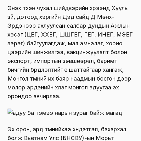
Энэхүү түүхэн чухал шийдвэрийн хүрээнд Хууль
зүй, дотоод хэргийн Дэд сайд Д.Мөнх-
Эрдэнээр ахлуулсан салбар дундын Ажлын
хэсэг (ЦЕГ, ХХЕГ, ШШГЕГ, ГЕГ, ИНЕГ, МЭЕГ
зэрэг) байгуулагдаж, мал эмнэлэг, хорио
цээрийн шинжилгээ, вакцинжуулалт болон
экспорт, импортын зөвшөөрөл, баримт
бичгийн бүрдүүлэлтийг үе шаттайгаар хангаж,
Монгол түмний их баяр наадмын босгон дээр
молор эрдэнийн хүлэг монгол адуугаа эх
орондоо авчирлаа.
Эх орон, ард түмнийхээ хүндэтгэл, бахархал
болж Вьетнам Улс (БНСВУ)-ын Морьт