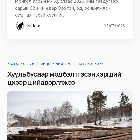
Монгол Улсын Их Хурлаас 2026 оны тавдугаар
сарын 08-ний өдөр Эрхтэн, эд, эс шилжүүлэн
суулгах тухай хуулийг…
Niitlel.mn
07/07/2026
БАЙГАЛЬ ОРЧИН
ОНЦЛОХ НИЙТЛЭЛ
ХУУЛЬ ЭРХ ЗҮЙ
Хууль бусаар мод бэлтгэсэн хэргүүдийг
шүүхээр шийдвэрлүүлжээ