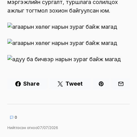
мэргэжлийн сургалт, туршлага солилцох
ажлыг тогтмол зохион байгуулсан юм.
Share
Tweet
0
Нийтлэсэн огноо
07/07/2026