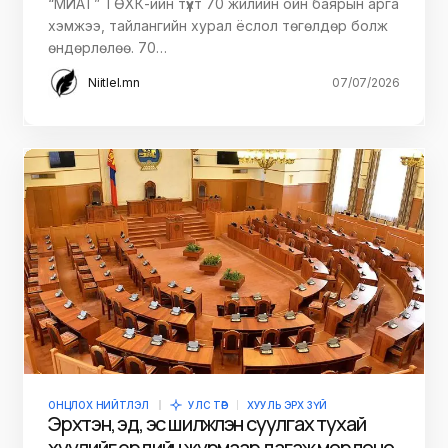
“МИАТ” ТӨХК-ийн түүхт 70 жилийн ойн баярын арга
хэмжээ, тайлангийн хурал ёслол төгөлдөр болж
өндөрлөлөө. 70…
Niitlel.mn
07/07/2026
ОНЦЛОХ НИЙТЛЭЛ
УЛС ТӨР
ХУУЛЬ ЭРХ ЗҮЙ
Эрхтэн, эд, эс шилжүүлэн суулгах тухай
хуулийг ердийн журмаар дагаж мөрдөнө