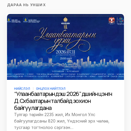
ДАРАА НЬ УНШИХ
НИЙСЛЭЛ
ОНЦЛОХ НИЙТЛЭЛ
“Улаанбаатарын үдэш 2026” үдшийн цэнгүүн
Д.Сүхбаатарын талбайд зохион
байгуулагдана
Тулгар төрийн 2235 жил, Их Монгол Улс
байгуулагдсаны 820 жил, Үндэсний эрх чөлөө,
тусгаар тогтнолоо сэргээн…