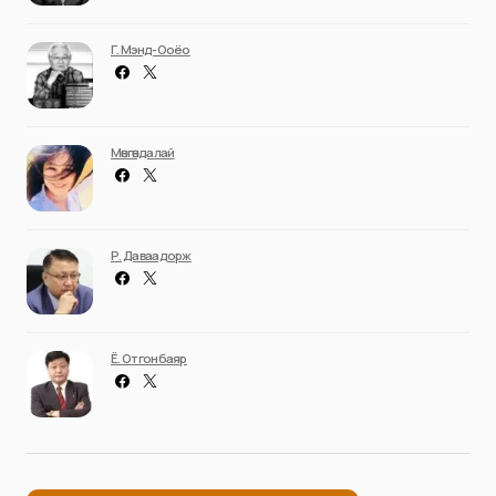
Г. Мэнд-Ооёо
Мөнгөндалай
Р. Даваадорж
Ё. Отгонбаяр