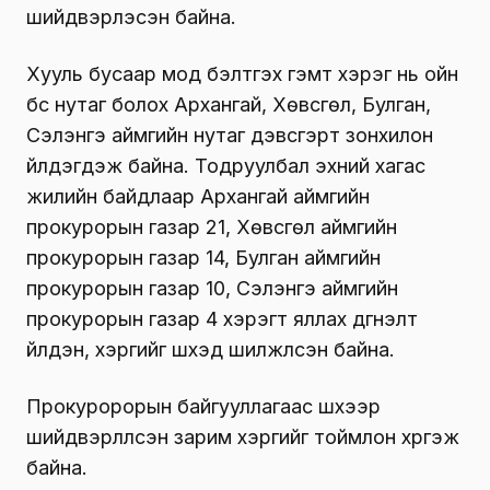
шийдвэрлэсэн байна.
Хууль бусаар мод бэлтгэх гэмт хэрэг нь ойн
бүс нутаг болох Архангай, Хөвсгөл, Булган,
Сэлэнгэ аймгийн нутаг дэвсгэрт зонхилон
үйлдэгдэж байна. Тодруулбал эхний хагас
жилийн байдлаар Архангай аймгийн
прокурорын газар 21, Хөвсгөл аймгийн
прокурорын газар 14, Булган аймгийн
прокурорын газар 10, Сэлэнгэ аймгийн
прокурорын газар 4 хэрэгт яллах дүгнэлт
үйлдэн, хэргийг шүүхэд шилжүүлсэн байна.
Прокуророрын байгууллагаас шүүхээр
шийдвэрлүүлсэн зарим хэргийг тоймлон хүргэж
байна.