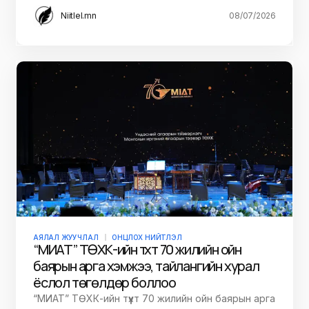
Niitlel.mn
08/07/2026
АЯЛАЛ ЖУУЧЛАЛ
ОНЦЛОХ НИЙТЛЭЛ
“МИАТ” ТӨХК-ийн түүхт 70 жилийн ойн
баярын арга хэмжээ, тайлангийн хурал
ёслол төгөлдөр боллоо
“МИАТ” ТӨХК-ийн түүхт 70 жилийн ойн баярын арга