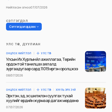
Нийтлэсэн огноо
07/07/2026
СЭТГЭГДЭЛ
Сэтгэгдэл үлдээх
УЛС ТӨР, ДУУЛИАН
Таны имэйл хаягийг нийтлэхгүй.
ОНЦЛОХ НИЙТЛЭЛ
УЛС ТӨР
Шаардлагатай талбаруудыг
*
гэж
Улсын Их Хурлын үйл ажиллагаа, Төрийн
тэмдэглэсэн
ордонтой танилцах аялалд
зургаадугаар сард 11019 иргэн оролцжээ
Name
*
08/07/2026
ОНЦЛОХ НИЙТЛЭЛ
УЛС ТӨР
ХУУЛЬ ЭРХ ЗҮЙ
E-mail
*
Эрхтэн, эд, эс шилжүүлэн суулгах тухай
хуулийг ердийн журмаар дагаж мөрдөнө
07/07/2026