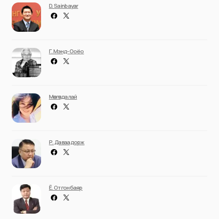
D. Sainbayar
Г. Мэнд-Ооёо
Мөнгөндалай
Р. Даваадорж
Ё. Отгонбаяр