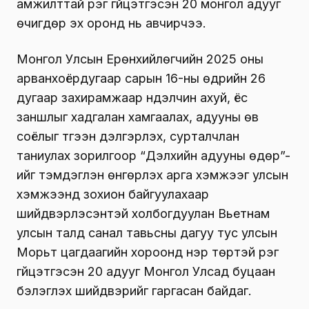
амжилттай үүрэг гүйцэтгэсэн 20 монгол адууг
өчигдөр эх оронд нь авчирчээ.
Монгол Улсын Ерөнхийлөгчийн 2025 оны
арванхоёрдугаар сарын 16-ны өдрийн 26
дугаар захирамжаар нүүдэлчин ахуй, ёс
заншлыг хадгалан хамгаалах, адууны өв
соёлыг түгээн дэлгэрүүлэх, сурталчлан
таниулах зорилгоор “Дэлхийн адууны өдөр”-
ийг тэмдэглэн өнгөрүүлэх арга хэмжээг улсын
хэмжээнд зохион байгуулахаар
шийдвэрлэсэнтэй холбогдуулан Вьетнам
улсын талд санал тавьсны дагуу тус улсын
Морьт цагдаагийн хороонд нэр төртэй үүрэг
гүйцэтгэсэн 20 адууг Монгол Улсад буцаан
бэлэглэх шийдвэрийг гаргасан байдаг.