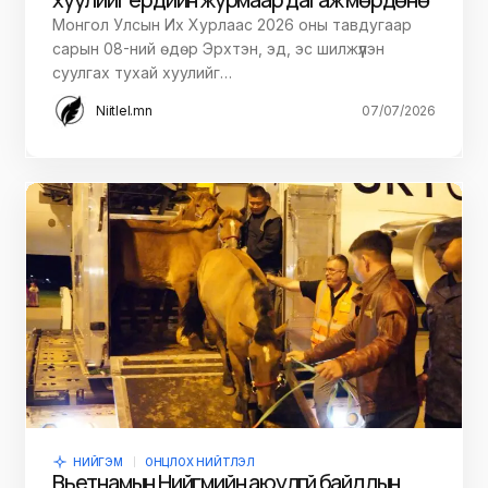
Монгол Улсын Их Хурлаас 2026 оны тавдугаар
сарын 08-ний өдөр Эрхтэн, эд, эс шилжүүлэн
суулгах тухай хуулийг…
Niitlel.mn
07/07/2026
НИЙГЭМ
ОНЦЛОХ НИЙТЛЭЛ
Вьетнамын Нийгмийн аюулгүй байдлын