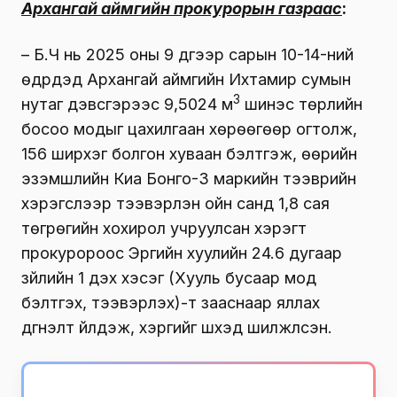
Архангай аймгийн прокурорын газраас
:
– Б.Ч нь 2025 оны 9 дүгээр сарын 10-14-ний
өдрүүдэд Архангай аймгийн Ихтамир сумын
3
нутаг дэвсгэрээс 9,5024 м
шинэс төрлийн
босоо модыг цахилгаан хөрөөгөөр огтолж,
156 ширхэг болгон хуваан бэлтгэж, өөрийн
эзэмшлийн Киа Бонго-3 маркийн тээврийн
хэрэгслээр тээвэрлэн ойн санд 1,8 сая
төгрөгийн хохирол учруулсан хэрэгт
прокуророос Эрүүгийн хуулийн 24.6 дугаар
зүйлийн 1 дэх хэсэг (Хууль бусаар мод
бэлтгэх, тээвэрлэх)-т зааснаар яллах
дүгнэлт үйлдэж, хэргийг шүүхэд шилжүүлсэн.