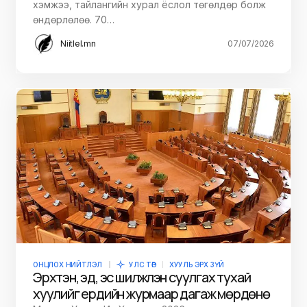
хэмжээ, тайлангийн хурал ёслол төгөлдөр болж
өндөрлөлөө. 70…
Niitlel.mn
07/07/2026
ОНЦЛОХ НИЙТЛЭЛ
УЛС ТӨР
ХУУЛЬ ЭРХ ЗҮЙ
Эрхтэн, эд, эс шилжүүлэн суулгах тухай
хуулийг ердийн журмаар дагаж мөрдөнө