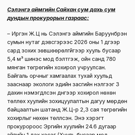
Сэлэнгэ аймгийн Сайхан сум дахь сум
дундын прокурорын газраас:
– Иргэн Ж.Ц нь Сэлэнгэ аймгийн Баруунбүрэн
сумын нутаг дэвсгэрээс 2026 оны 1 дүгээр
сард зохих зөвшөөрөлгүйгээр хууль бусаар
5,4 м³ шинэс мод бэлтгэж, ойн санд 780
мянган төгрөгийн хохирол учруулсан.
Байгаль орчныг хамгаалах тухай хуульд
зааснаар экологи эдийн засгийн үнэлгээг 3
дахин нэмэгдүүлсэн дүнгээр хохирол нөхөн
төлүүлөх хуулийн зохицуулалтын дагуу мөрдөн
байцаалтын шатанд Ж.Ц-р 2,3 сая төгрөгийн
хохирлыг нөхөн төлүүлсэн. Энэ хэрэгт
прокуророос Эрүүгийн хуулийн 24.6 дугаар
зүйлийн 1 дэх хэсэг (Хууль бусаар мод