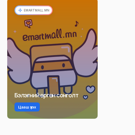
EMARTMALL.MN
Бэлэгний өргөн сонголт
Цааш үзэх