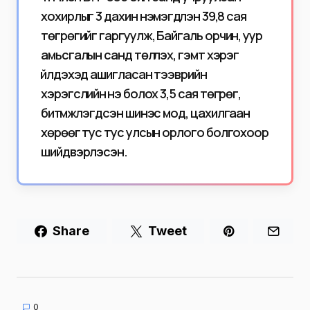
хохирлыг 3 дахин нэмэгдүүлэн 39,8 сая
төгрөгийг гаргуулж, Байгаль орчин, уур
амьсгалын санд төлүүлэх, гэмт хэрэг
үйлдэхэд ашигласан тээврийн
хэрэгслийн үнэ болох 3,5 сая төгрөг,
битүүмжлэгдсэн шинэс мод, цахилгаан
хөрөөг тус тус улсын орлого болгохоор
шийдвэрлэсэн.
Share
Tweet
0