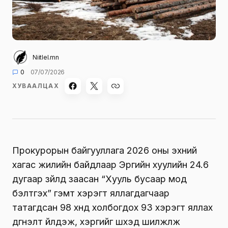
Niitlel.mn
0
07/07/2026
ХУВААЛЦАХ
Прокурорын байгууллага 2026 оны эхний
хагас жилийн байдлаар Эрүүгийн хуулийн 24.6
дугаар зүйлд заасан “Хууль бусаар мод
бэлтгэх” гэмт хэрэгт яллагдагчаар
татагдсан 98 хүнд холбогдох 93 хэрэгт яллах
дүгнэлт үйлдэж, хэргийг шүүхэд шилжүүлж