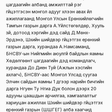
цагдаагийн албанд амжилттай үүрэг
гүйцэтгэсэн монгол адууг хүлээн авах үйл
ажиллагаанд Монгол Улсын Ерөнхийлөгчийн
Тамгын газрын дарга А.Үйлстөгөлдөр, Хууль
зүй, дотоод хэргийн дэд сайд Д.Мөнх-
Эрдэнэ, Шүүхийн шийдвэр гүйцэтгэх ерөнхий
газрын дарга, хурандаа А.Намсаманд,
БНСВУ-ын Нийгмийн аюулгүй байдлын яамны
Хөдөлгөөнт цагдаагийн дэд командлагч,
хурандаа До Диен Туй (Ажлын хэсгийн
ахлагч), БНСВУ-аас Монгол Улсад суугаа
Элчин сайдын яамны 1 дүгээр нарийн бичгийн
дарга Нгуен Ту Нгиа Дук болон дээрх 20
адууны цаашдын арчилгаа, хамгаалалтыг
хариуцан ажиллах Шүүхийн шийдвэр гүйцэтгэх
ерөнхий газрын (ШШГЕГ) алба хаагчид