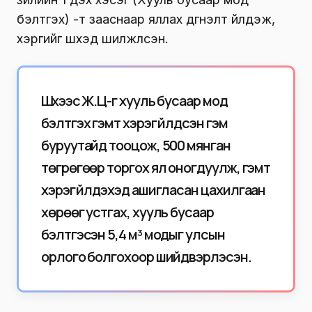
бэлтгэх) -т зааснаар яллах дүгнэлт үйлдэж,
хэргийг шүүхэд шилжүүлсэн.
Шүүхээс Ж.Ц-г хууль бусаар мод
бэлтгэх гэмт хэрэг үйлдсэн гэм
буруутайд тооцож, 500 мянган
төгрөгөөр торгох ял оногдуулж, гэмт
хэрэг үйлдэхэд ашигласан цахилгаан
хөрөөг устгах, хууль бусаар
бэлтгэсэн 5,4 м³ модыг улсын
орлого болгохоор шийдвэрлэсэн.