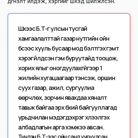
дүгнэлт үйлдэж, хэргийг шүүхэд шилжүүлсэн.
Шүүхээс Б.Т-г улсын тусгай
хамгаалалттай газар нутгийн ойн
бүсээс хууль бусаар мод бэлтгэх гэмт
хэрэг үйлдсэн гэм буруутайд тооцож,
хорих ялыг оногдуулахгүйгээр 1
жилийн хугацаагаар тэнсэж, оршин
суух газар, ажил, сургуулиа
өөрчлөх, зорчин явахдаа хяналт
тавьж байгаа эрх бүхий байгууллагад
урьдчилан мэдэгдэх үүрэг хүлээлгэх
албадлагын арга хэмжээ авсан.
Түүнчлэн Б.Т-ээс ойн санд учруулсан