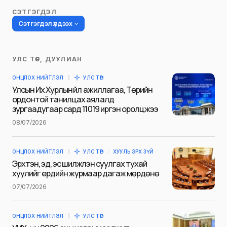
СЭТГЭГДЭЛ
Сэтгэгдэл үлдээх
УЛС ТӨР, ДУУЛИАН
Таны имэйл хаягийг нийтлэхгүй.
ОНЦЛОХ НИЙТЛЭЛ
УЛС ТӨР
Шаардлагатай талбаруудыг
*
гэж
Улсын Их Хурлын үйл ажиллагаа, Төрийн
тэмдэглэсэн
ордонтой танилцах аялалд
зургаадугаар сард 11019 иргэн оролцжээ
Name
*
08/07/2026
ОНЦЛОХ НИЙТЛЭЛ
УЛС ТӨР
ХУУЛЬ ЭРХ ЗҮЙ
E-mail
*
Эрхтэн, эд, эс шилжүүлэн суулгах тухай
хуулийг ердийн журмаар дагаж мөрдөнө
07/07/2026
Сэтгэгдэл
*
ОНЦЛОХ НИЙТЛЭЛ
УЛС ТӨР