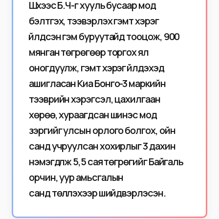
Шүүхээс Б.Ч-г хууль бусаар мод
бэлтгэх, тээвэрлэх гэмт хэрэг
үйлдсэн гэм буруутайд тооцож, 900
мянган төгрөгөөр торгох ял
оногдуулж, гэмт хэрэг үйлдэхэд
ашигласан Киа Бонго-3 маркийн
тээврийн хэрэгсэл, цахилгаан
хөрөө, хураагдсан шинэс мод
зэргийг улсын орлого болгох, ойн
санд учруулсан хохирлыг 3 дахин
нэмэгдүүлж 5,5 сая төгрөгийг Байгаль
орчин, уур амьсгалын
санд төлүүлэхээр шийдвэрлэсэн.