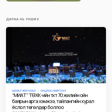
ДАРАА НЬ УНШИХ
АЯЛАЛ ЖУУЧЛАЛ
ОНЦЛОХ НИЙТЛЭЛ
“МИАТ” ТӨХК-ийн түүхт 70 жилийн ойн
баярын арга хэмжээ, тайлангийн хурал
ёслол төгөлдөр боллоо