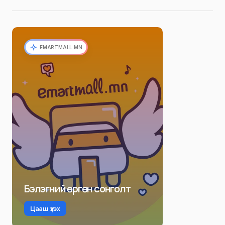
EMARTMALL.MN
Бэлэгний өргөн сонголт
Цааш үзэх