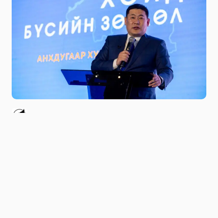
Niitlel.mn
0
28/04/2025
ХУВААЛЦАХ
Хойд бүсийн зөвлөлийн анхдугаар хуралдаан