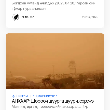
Богдхан ууланд өчигдөр /2025.04.28/ гарсан ойн
түймэрт урьдчилсан…
Niitlel.mn
29/04/2025
НИЙГЭМ
ОНЦЛОХ НИЙТЛЭЛ
АНХААР: Шороон шуурга шуурч, сэрүүснэ
Малчид, иргэд, тээвэрчдийн анхааралд: 4-р