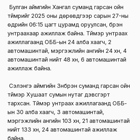
Булган аймгийн Хангал суманд гарсан ойн
түймрийг 2025 оны дөрөвдүгээр сарын 27-ны
өдрийн 06:15 цагт цурамд оруулсан, бүрэн
унтраахаар ажиллаж байна. Түймэр унтраах
ажиллагаанд ОББ-ын 24 алба хаагч, 2
автомашинтай, мэргэжлийн ангийн 24 хүн, 4
автомашинтай нийт 48 хүн, 6 автомашинтай
ажиллаж байна.
Сэлэнгэ аймгийн Зүүнбүрэн суманд гарсан ойн
түймэр Хушаат сумын нутаг дэвсгэрт
тархсан. Түймэр унтраах ажиллагаанд ОББ-
ын 30 алба хаагч, 3 автомашинтай,
мэргэжлийн ангийн 103 хүн, 21 автомашинтай
нийт 133 хүн, 24 автомашинтай ажиллаж
байна.