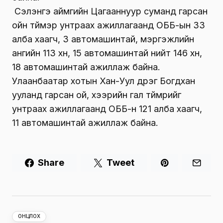
Сэлэнгэ аймгийн Цагааннуур суманд гарсан
ойн түймэр унтраах ажиллагаанд ОББ-ын 33
алба хаагч, 3 автомашинтай, мэргэжлийн
ангийн 113 хүн, 15 автомашинтай нийт 146 хүн,
18 автомашинтай ажиллаж байна.
Улаанбаатар хотын Хан-Уул дүүрэг Богдхан
ууланд гарсан ой, хээрийн гал түймрийг
унтраах ажиллагаанд ОББ-н 121 алба хаагч,
11 автомашинтай ажиллаж байна.
Share
Tweet
ОНЦЛОХ