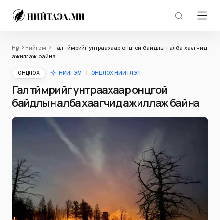
Нүүр
Нийгэм
Гал түймрийг унтраахаар онцгой байдлын алба хаагчид
ажиллаж байна
ОНЦЛОХ
НИЙГЭМ
ОНЦЛОХ НИЙТЛЭЛ
Гал түймрийг унтраахаар онцгой
байдлын алба хаагчид ажиллаж байна