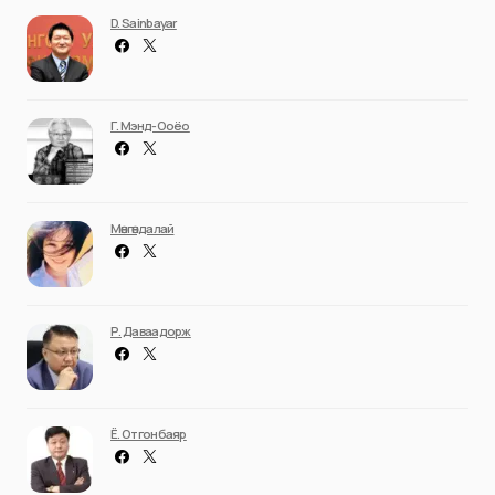
D. Sainbayar
Г. Мэнд-Ооёо
Мөнгөндалай
Р. Даваадорж
Ё. Отгонбаяр