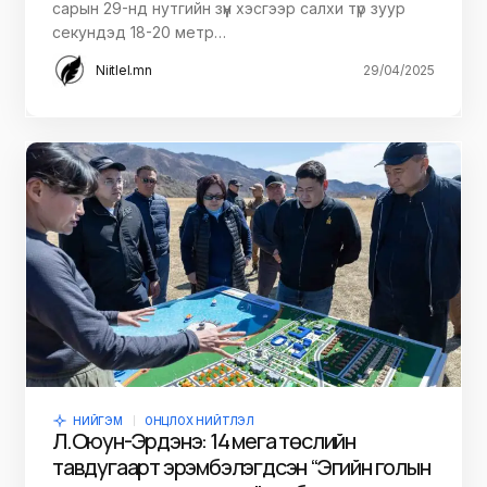
сарын 29-нд нутгийн зүүн хэсгээр салхи түр зуур
секундэд 18-20 метр…
Niitlel.mn
29/04/2025
НИЙГЭМ
ОНЦЛОХ НИЙТЛЭЛ
Л.Оюун-Эрдэнэ: 14 мега төслийн
тавдугаарт эрэмбэлэгдсэн “Эгийн голын