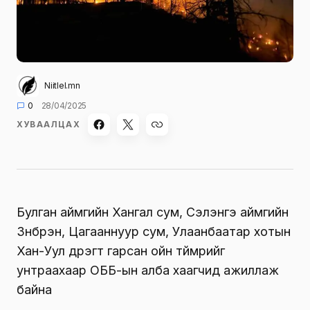
Niitlel.mn
0
28/04/2025
ХУВААЛЦАХ
Булган аймгийн Хангал сум, Сэлэнгэ аймгийн
Зүүнбүрэн, Цагааннуур сум, Улаанбаатар хотын
Хан-Уул дүүрэгт гарсан ойн түймрийг
унтраахаар ОББ-ын алба хаагчид ажиллаж
байна