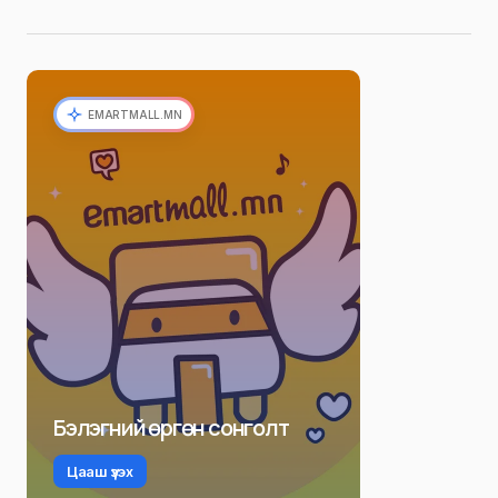
EMARTMALL.MN
Бэлэгний өргөн сонголт
Цааш үзэх