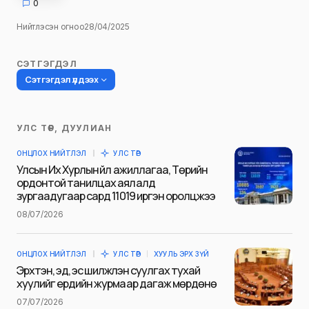
0
Нийтлэсэн огноо
28/04/2025
СЭТГЭГДЭЛ
Сэтгэгдэл үлдээх
УЛС ТӨР, ДУУЛИАН
Таны имэйл хаягийг нийтлэхгүй.
ОНЦЛОХ НИЙТЛЭЛ
УЛС ТӨР
Шаардлагатай талбаруудыг
*
гэж
Улсын Их Хурлын үйл ажиллагаа, Төрийн
тэмдэглэсэн
ордонтой танилцах аялалд
зургаадугаар сард 11019 иргэн оролцжээ
Name
*
08/07/2026
ОНЦЛОХ НИЙТЛЭЛ
УЛС ТӨР
ХУУЛЬ ЭРХ ЗҮЙ
E-mail
*
Эрхтэн, эд, эс шилжүүлэн суулгах тухай
хуулийг ердийн журмаар дагаж мөрдөнө
07/07/2026