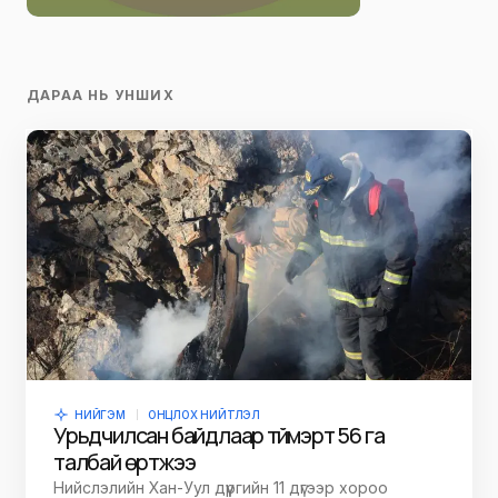
ДАРАА НЬ УНШИХ
НИЙГЭМ
ОНЦЛОХ НИЙТЛЭЛ
Урьдчилсан байдлаар түймэрт 56 га
талбай өртжээ
Нийслэлийн Хан-Уул дүүргийн 11 дүгээр хороо