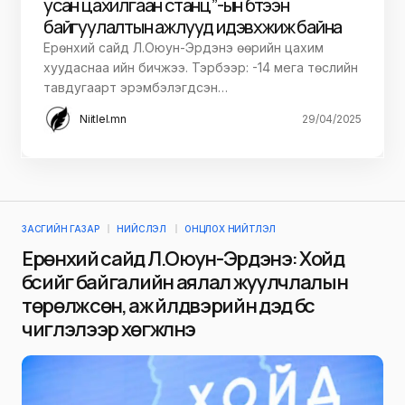
усан цахилгаан станц”-ын бүтээн
байгуулалтын ажлууд идэвхжиж байна
Ерөнхий сайд Л.Оюун-Эрдэнэ өөрийн цахим
хуудаснаа ийн бичжээ. Тэрбээр: -14 мега төслийн
тавдугаарт эрэмбэлэгдсэн…
Niitlel.mn
29/04/2025
ЗАСГИЙН ГАЗАР
НИЙСЛЭЛ
ОНЦЛОХ НИЙТЛЭЛ
Ерөнхий сайд Л.Оюун-Эрдэнэ: Хойд
бүсийг байгалийн аялал жуулчлалын
төрөлжсөн, аж үйлдвэрийн дэд бүс
чиглэлээр хөгжүүлнэ