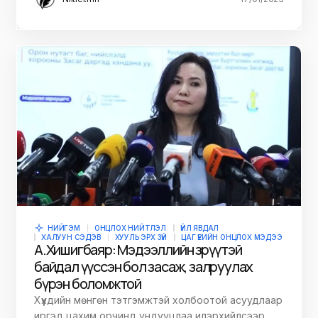
НИЙГЭМ
ОНЦЛОХ НИЙТЛЭЛ
ҮЙЛ ЯВДАЛ
ХАЛУУН СЭДЭВ
ХУУЛЬ ЭРХ ЗҮЙ
ЦАГ ҮЕИЙН ОНЦЛОХ МЭДЭЭ
А.Хишигбаяр: Мэдээллийн зөрүүтэй
байдал үүссэн бол засаж, залруулах
бүрэн боломжтой
Хүүхдийн мөнгөн тэтгэмжтэй холбоотой асуудлаар
иргэд цахим орчинд ундууцлаа илэрхийлсээр