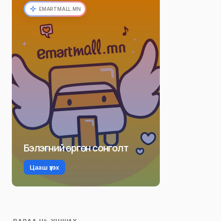
EMARTMALL.MN
Бэлэгний өргөн сонголт
Цааш үзэх