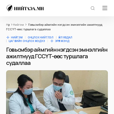
Нүүр
Нийгэм
Говьсүмбэр аймгийн нэгдсэн эмнэлгийн ажилтнууд
ГССҮТ-өөс туршлага судаллаа
НИЙГЭМ
ОНЦЛОХ НИЙТЛЭЛ
ҮЙЛ ЯВДАЛ
ЦАГ ҮЕИЙН ОНЦЛОХ МЭДЭЭ
ЭРҮҮЛ МЭНД
Говьсүмбэр аймгийн нэгдсэн эмнэлгийн
ажилтнууд ГССҮТ-өөс туршлага
судаллаа