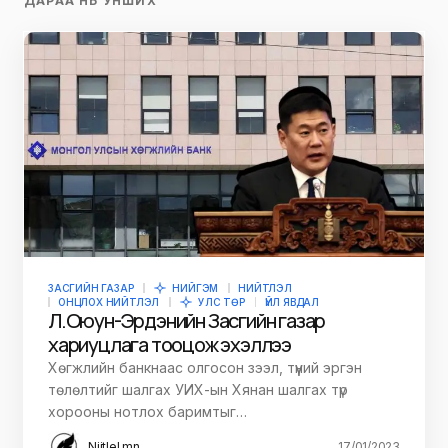
ДАРАА НЬ УНШИХ
ЗАСГИЙН ГАЗАР
НИЙГЭМ
НИЙТЛЭЛ
ОНЦЛОХ НИЙТЛЭЛ
УЛС ТӨР
ҮЙЛ ЯВДАЛ
Л.Оюун-Эрдэнийн Засгийн газар
хариуцлага тооцож эхэллээ
Хөгжлийн банкнаас олгосон зээл, түүний эргэн
төлөлтийг шалгах УИХ-ын Хянан шалгах түр
хорооны нотлох баримтыг…
Niitlel.mn
17/01/2023