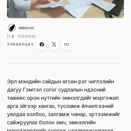
Niitlel.mn
0
17/01/2023
ХУВААЛЦАХ
Эрүүл мэндийн сайдын өгсөн үүрэг чиглэлийн
дагуу Гэмтэл согог судлалын үндэсний
төвөөс орон нутгийн эмнэлгүүдийг мэргэжил
арга зүйгээр хангах, тусламж үйлчилгээний
уялдаа холбоо, залгамж чанар, хүртээмжийг
сайжруулах болон эмч, эмнэлгийн
мэргэжилтнийг сургаж чадавхижуулахад