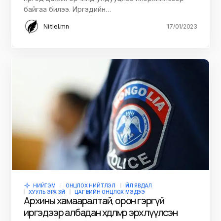
байгаа билээ. Иргэдийн…
Niitlel.mn
17/01/2023
НИЙГЭМ
ОНЦЛОХ НИЙТЛЭЛ
ҮЙЛ ЯВДАЛ
ХУУЛЬ ЭРХ ЗҮЙ
ЦАГ ҮЕИЙН ОНЦЛОХ МЭДЭЭ
Архины хамааралтай, орон гэргүй
иргэдээр албадан хөдөлмөр эрхлүүлсэн