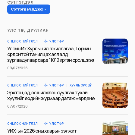
СЭТГЭГДЭЛ
Сэтгэгдэл үлдээх
УЛС ТӨР, ДУУЛИАН
Таны имэйл хаягийг нийтлэхгүй.
ОНЦЛОХ НИЙТЛЭЛ
УЛС ТӨР
Шаардлагатай талбаруудыг
*
гэж
Улсын Их Хурлын үйл ажиллагаа, Төрийн
тэмдэглэсэн
ордонтой танилцах аялалд
зургаадугаар сард 11019 иргэн оролцжээ
Name
*
08/07/2026
ОНЦЛОХ НИЙТЛЭЛ
УЛС ТӨР
ХУУЛЬ ЭРХ ЗҮЙ
E-mail
*
Эрхтэн, эд, эс шилжүүлэн суулгах тухай
хуулийг ердийн журмаар дагаж мөрдөнө
07/07/2026
Сэтгэгдэл
*
ОНЦЛОХ НИЙТЛЭЛ
УЛС ТӨР
УИХ-ын 2026 оны хаврын ээлжит