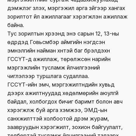
дэмжлэг үзүүлэх, мэргэжил арга зүйгээр хангах
зорилтот үйл ажиллагааг хэрэгжүүлэн ажиллаж
байна.
Тус зорилтын хүрээнд энэ сарын 12, 13-ны
өдрүүдэд Говьсүмбэр аймгийн нэгдсэн
эмнэлгийн найман хүнтэй баг бүрэлдэхүүн
ГССҮТ-д ажиллаж, төрөлжсөн нарийн
мэргэжлийн тусламж үйлчилгээний
чиглэлээр туршлага судаллаа.
ГССҮТ-ийн эмч, мэргэжилтнүүдийн хувьд
дээрх ажилтнуудад хөдөлмөрийн аюулгүй
байдал, холбогдох бичиг баримт болон авч
хэрэгжүүлж буй арга хэмжээ, ЭМД-ын
санхүүжилттэй холбоотой дүрэм журам,
заавруудын хэрэгжилт, зохион байгуулалт,
төлбөртэй тусламж үйлчилгээний талаарх