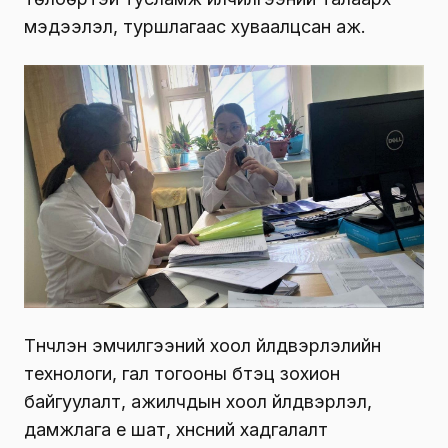
мэдээлэл, туршлагаас хуваалцсан аж.
Түүнчлэн эмчилгээний хоол үйлдвэрлэлийн
технологи, гал тогооны бүтэц зохион
байгуулалт, ажилчдын хоол үйлдвэрлэл,
дамжлага үе шат, хүнсний хадгалалт