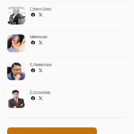
Г. Мэнд-Ооёо
Мөнгөндалай
Р. Даваадорж
Ё. Отгонбаяр