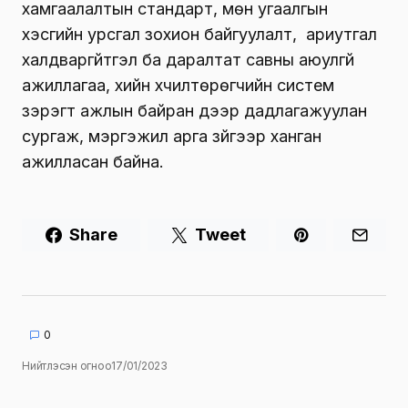
хамгаалалтын стандарт, мөн угаалгын
хэсгийн урсгал зохион байгуулалт, ариутгал
халдваргүйтгэл ба даралтат савны аюулгүй
ажиллагаа, хийн хүчилтөрөгчийн систем
зэрэгт ажлын байран дээр дадлагажуулан
сургаж, мэргэжил арга зүйгээр ханган
ажилласан байна.
Share
Tweet
0
Нийтлэсэн огноо
17/01/2023