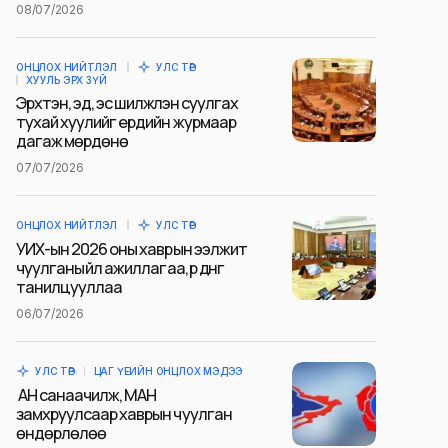
08/07/2026
ОНЦЛОХ НИЙТЛЭЛ
УЛС ТӨР
ХУУЛЬ ЭРХ ЗҮЙ
Эрхтэн, эд, эс шилжүүлэн суулгах
тухай хуулийг ердийн журмаар
дагаж мөрдөнө
07/07/2026
ОНЦЛОХ НИЙТЛЭЛ
УЛС ТӨР
УИХ-ын 2026 оны хаврын ээлжит
чуулганы үйл ажиллагаа, үр дүнг
танилцууллаа
06/07/2026
УЛС ТӨР
ЦАГ ҮЕИЙН ОНЦЛОХ МЭДЭЭ
АН санаачилж, МАН
замхруулсаар хаврын чуулган
өндөрлөлөө