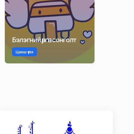
Бэлэгний өргөн сонголт
Цааш үзэх