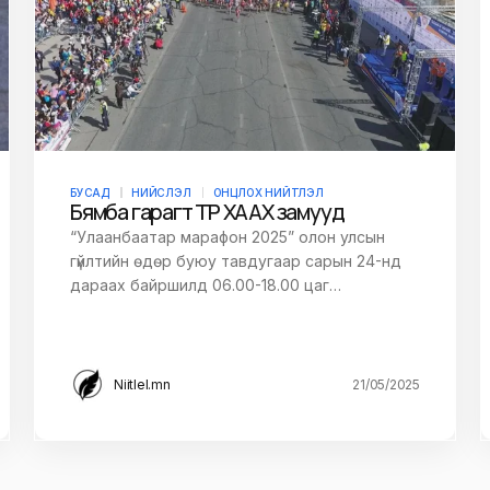
БУСАД
НИЙСЛЭЛ
ОНЦЛОХ НИЙТЛЭЛ
Бямба гарагт ТҮР ХААХ замууд
“Улаанбаатар марафон 2025” олон улсын
гүйлтийн өдөр буюу тавдугаар сарын 24-нд
дараах байршилд 06.00-18.00 цаг…
Niitlel.mn
21/05/2025