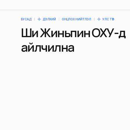
БУСАД
ДЭЛХИЙ
ОНЦЛОХ НИЙТЛЭЛ
УЛС ТӨР
Ши Жиньпин ОХУ-д
айлчилна