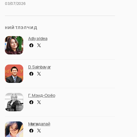
03/07/2026
НИЙТЛЭЛЧИД
Adiya Idea
D. Sainbayar
Г. Мэнд-Ооёо
Мөнгөндалай