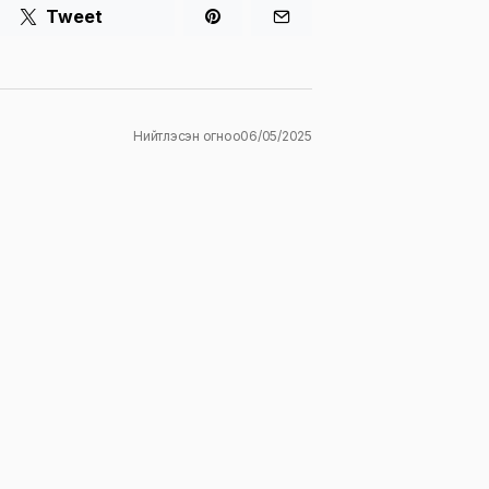
Tweet
Нийтлэсэн огноо
06/05/2025
ж
E-mail
*