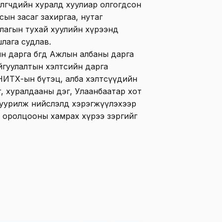
өлөгчдийн хуралд хуулиар олгогдсон
ын засаг захиргаа, нутаг
лагын тухай хуулийн хүрээнд
лага судлав.
дарга бөгөөд Ажлын албаны дарга
йгуулалтын хэлтсийн дарга
 НИТХ-ын бүтэц, алба хэлтсүүдийн
, хуралдааны дэг, Улаанбаатар хот
нд суурилж нийслэлд хэрэгжүүлэхээр
й оролцооны хамрах хүрээ зэргийг