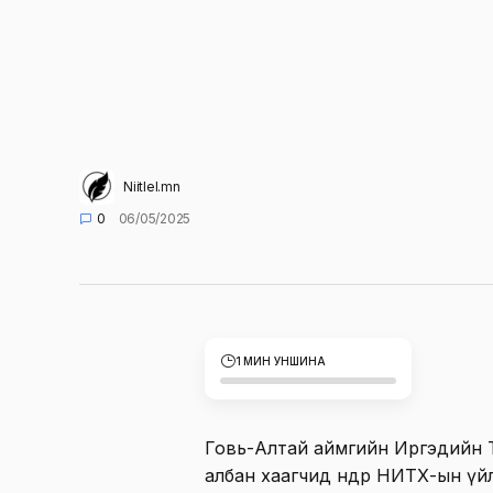
Niitlel.mn
0
06/05/2025
1 МИН УНШИНА
Говь-Алтай аймгийн Иргэдийн Тө
албан хаагчид өнөөдөр НИТХ-ын ү