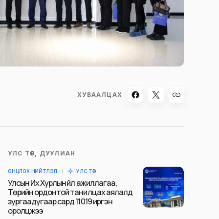
ХУВААЛЦАХ
УЛС ТӨР, ДУУЛИАН
ОНЦЛОХ НИЙТЛЭЛ
УЛС ТӨР
Улсын Их Хурлын үйл ажиллагаа,
Төрийн ордонтой танилцах аялалд
зургаадугаар сард 11019 иргэн
оролцжээ