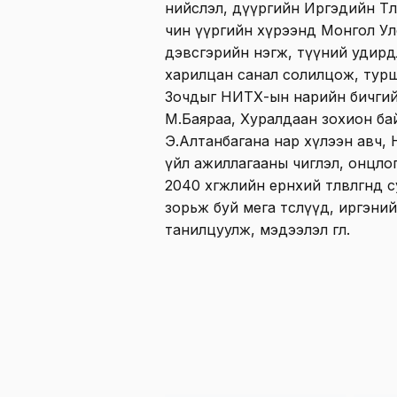
нийслэл, дүүргийн Иргэдийн Төлө
чин үүргийн хүрээнд Монгол Улс
дэвсгэрийн нэгж, түүний удирд
харилцан санал солилцож, турш
Зочдыг НИТХ-ын нарийн бичгийн 
М.Баяраа, Хуралдаан зохион ба
Э.Алтанбагана нар хүлээн авч,
үйл ажиллагааны чиглэл, онцлог
2040 хөгжлийн ерөнхий төлөвлөгөө
зорьж буй мега төслүүд, иргэни
танилцуулж, мэдээлэл өглөө.