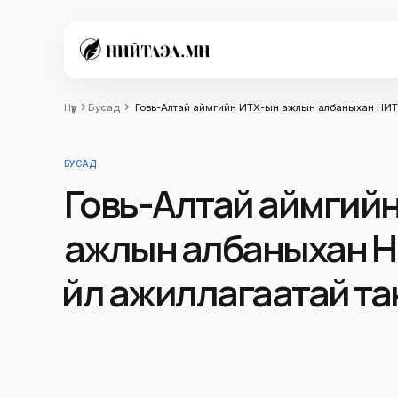
Нүүр
Бусад
Говь-Алтай аймгийн ИТХ-ын ажлын албаныхан НИТХ
БУСАД
Говь-Алтай аймгий
ажлын албаныхан 
үйл ажиллагаатай т