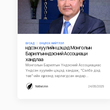
БУСАД
ОНЦЛОХ НИЙТЛЭЛ
Үндсэн хуулийн цэцэд Монголын
Барилгын Үндэсний Ассоциаци
хандлаа
Монголын Барилгын Үндэсний Ассоциациас
Үндсэн хуулийн цэцэд хандаж, “Сэлбэ дэд
төв”-ийн хүрээнд зарлагдсан өндөр…
Niitlel.mn
24/05/2025