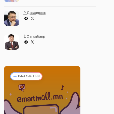
Р. Даваадорж
Ё. Отгонбаяр
EMARTMALL.MN