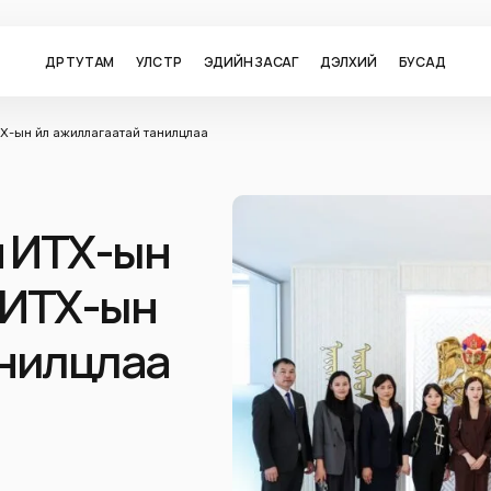
ӨДӨР ТУТАМ
УЛС ТӨР
ЭДИЙН ЗАСАГ
ДЭЛХИЙ
БУСАД
-ын үйл ажиллагаатай танилцлаа
н ИТХ-ын
НИТХ-ын
анилцлаа