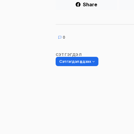
Share
0
СЭТГЭГДЭЛ
Сэтгэгдэл үлдээх
Таны имэйл хаягийг нийтлэхгүй.
Шаардлагатай талбаруудыг
*
гэ
тэмдэглэсэн
Name
*