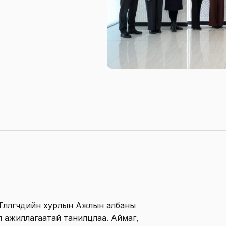
лөөлөгчдийн хурлын Ажлын албаны
йл ажиллагаатай танилцлаа. Аймаг,