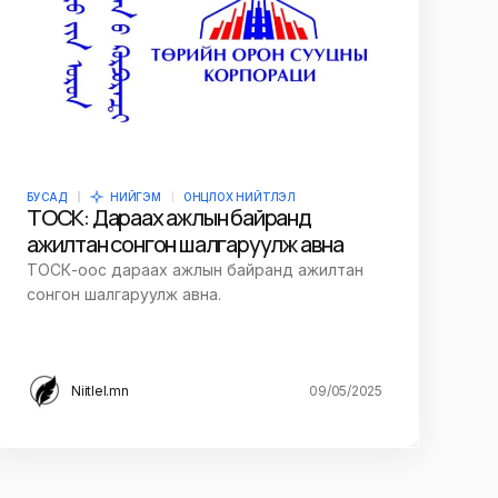
БУСАД
НИЙГЭМ
ОНЦЛОХ НИЙТЛЭЛ
ТОСК: Дараах ажлын байранд
ажилтан сонгон шалгаруулж авна
ТОСК-оос дараах ажлын байранд ажилтан
сонгон шалгаруулж авна.
Niitlel.mn
09/05/2025