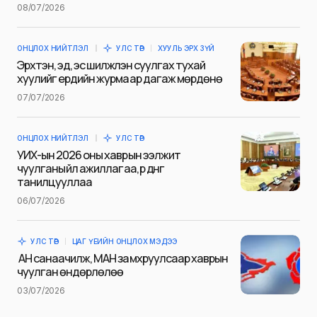
08/07/2026
ОНЦЛОХ НИЙТЛЭЛ
УЛС ТӨР
ХУУЛЬ ЭРХ ЗҮЙ
E-mail
*
Эрхтэн, эд, эс шилжүүлэн суулгах тухай
хуулийг ердийн журмаар дагаж мөрдөнө
07/07/2026
Сэтгэгдэл
*
ОНЦЛОХ НИЙТЛЭЛ
УЛС ТӨР
УИХ-ын 2026 оны хаврын ээлжит
чуулганы үйл ажиллагаа, үр дүнг
танилцууллаа
06/07/2026
Save my name and e-mail in this browser for the next
time I comment.
УЛС ТӨР
ЦАГ ҮЕИЙН ОНЦЛОХ МЭДЭЭ
Илгээх
АН санаачилж, МАН замхруулсаар хаврын
чуулган өндөрлөлөө
03/07/2026