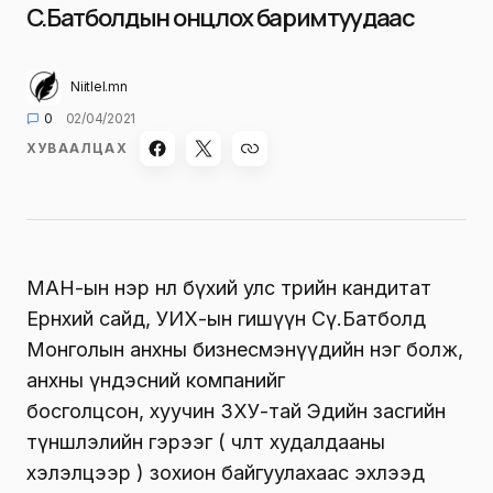
Сү.Батболдын онцлох баримтуудаас
Niitlel.mn
0
02/04/2021
ХУВААЛЦАХ
МАН-ын нэр нөлөө бүхий улс төрийн кандитат
Ерөнхий сайд, УИХ-ын гишүүн Сү.Батболд
Монголын анхны бизнесмэнүүдийн нэг болж,
анхны үндэсний компанийг
босголцсон, хуучин ЗХУ-тай Эдийн засгийн
түншлэлийн гэрээг ( чөлөөт худалдааны
хэлэлцээр ) зохион байгуулахаас эхлээд