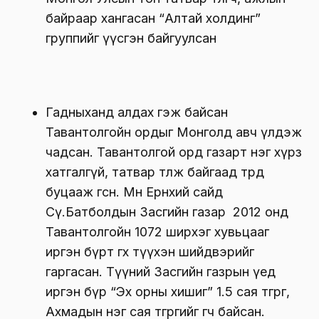
байраар хангасан “Алтай холдинг”
группийг үүсгэн байгуулсан
Гадныханд алдах гэж байсан
Тавантолгойн ордыг Монголд авч үлдэж
чадсан. Тавантолгой орд газарт нэг хүрз
хатгалгүй, татвар төлж байгаад төрд
буцааж өгсөн. Мөн Ерөнхий сайд
Сү.Батболдын Засгийн газар 2012 онд
Тавантолгойн 1072 ширхэг хувьцааг
иргэн бүрт өгөх түүхэн шийдвэрийг
гаргасан. Түүний Засгийн газрын үед
иргэн бүр “Эх орны хишиг” 1.5 сая төгрөг,
Ахмадын нэг сая төгрөгийг өгч байсан.