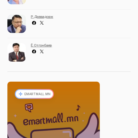
Р. Даваадорж
Ё. Отгонбаяр
EMARTMALL.MN