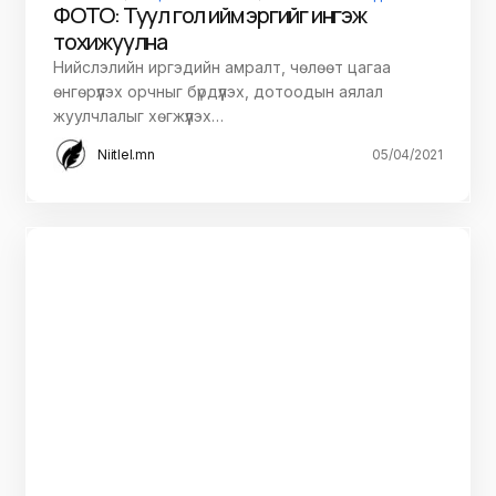
ФОТО: Туул гол ийм эргийг ингэж
тохижуулна
Нийслэлийн иргэдийн амралт, чөлөөт цагаа
өнгөрүүлэх орчныг бүрдүүлэх, дотоодын аялал
жуулчлалыг хөгжүүлэх…
Niitlel.mn
05/04/2021