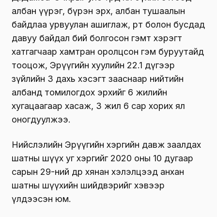
албан үүрэг, бүрэн эрх, албан тушаалын
байдлаа урвуулан ашиглаж, өөртөө болон бусдад
давуу байдал бий болгосон гэмт хэрэгт
хатгагчаар хамтран оролцсон гэм буруутайд
тооцож, Эрүүгийн хуулийн 22.1 дүгээр
зүйлийн 3 дахь хэсэгт зааснаар нийтийн
албанд томилогдох эрхийг 6 жилийн
хугацаагаар хасаж, 3 жил 6 сар хорих ял
оногдуулжээ.
Нийслэлийн Эрүүгийн хэргийн давж заалдах
шатны шүүх уг хэргийг 2020 оны 10 дугаар
сарын 29-ний өдөр хянан хэлэлцээд анхан
шатны шүүхийн шийдвэрийг хэвээр
үлдээсэн юм.