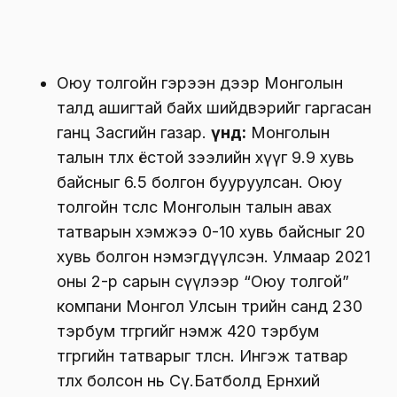
Оюу толгойн гэрээн дээр Монголын
талд ашигтай байх шийдвэрийг гаргасан
ганц Засгийн газар.
Үүнд:
Монголын
талын төлөх ёстой зээлийн хүүг 9.9 хувь
байсныг 6.5 болгон бууруулсан. Оюу
толгойн төслөөс Монголын талын авах
татварын хэмжээ 0-10 хувь байсныг 20
хувь болгон нэмэгдүүлсэн. Улмаар 2021
оны 2-р сарын сүүлээр “Оюу толгой”
компани Монгол Улсын төрийн санд 230
тэрбум төгрөгийг нэмж 420 тэрбум
төгрөгийн татварыг төлсөн. Ингэж татвар
төлөх болсон нь Сү.Батболд Ерөнхий