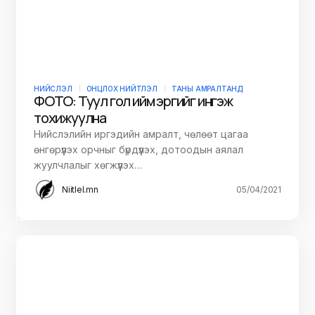
НИЙСЛЭЛ
ОНЦЛОХ НИЙТЛЭЛ
ТАНЫ АМРАЛТАНД
ФОТО: Туул гол ийм эргийг ингэж
тохижуулна
Нийслэлийн иргэдийн амралт, чөлөөт цагаа
өнгөрүүлэх орчныг бүрдүүлэх, дотоодын аялал
жуулчлалыг хөгжүүлэх…
Niitlel.mn
05/04/2021