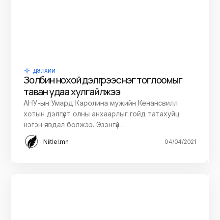
ДЭЛХИЙ
Золбин нохой дэлгүүрээс нэг тоглоомыг
таван удаа хулгайлжээ
АНУ-ын Умард Каролина мужийн Кенансвилл
хотын дэлгүүрт олны анхаарлыг гойд татахуйц
нэгэн явдал болжээ. Эзэнгүй…
Niitlel.mn
04/04/2021