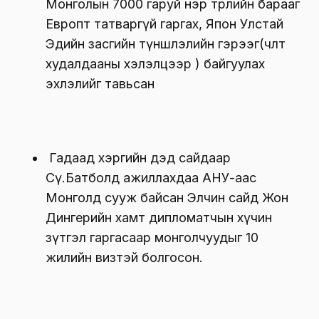
Монголын 7000 гаруй нэр төрлийн барааг
Европт татваргүй гаргах, Япон Улстай
Эдийн засгийн түншлэлийн гэрээг(чөлөөт
худалдааны хэлэлцээр ) байгуулах
эхлэлийг тавьсан
Гадаад хэргийн дэд сайдаар
Сү.Батболд ажиллахдаа АНУ-аас
Монголд сууж байсан Элчин сайд Жон
Дингерийн хамт дипломатчын хүчин
зүтгэл гаргасаар монголчуудыг 10
жилийн визтэй болгосон.