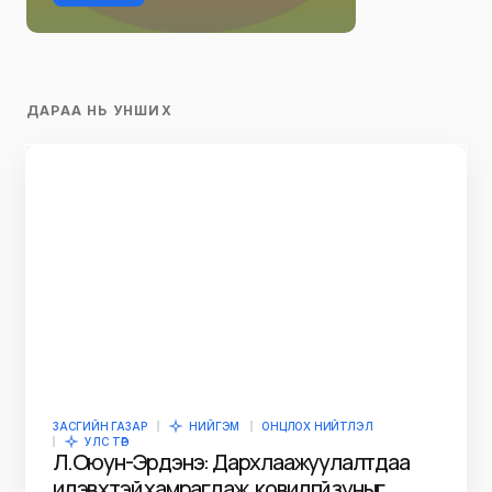
ДАРАА НЬ УНШИХ
ЗАСГИЙН ГАЗАР
НИЙГЭМ
ОНЦЛОХ НИЙТЛЭЛ
УЛС ТӨР
Л.Оюун-Эрдэнэ: Дархлаажуулалтдаа
идэвхтэй хамрагдаж, ковидгүй зуныг