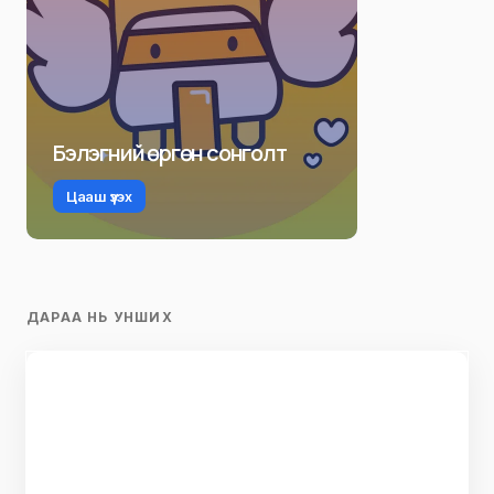
Бэлэгний өргөн сонголт
Цааш үзэх
ДАРАА НЬ УНШИХ