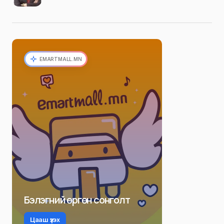
EMARTMALL.MN
Бэлэгний өргөн сонголт
Цааш үзэх