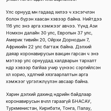
Улс орнууд мөн гадаад хилээ ч хэсэгчлэн
болон бүрэн хаасан хэвээр байна. Нийтдээ
116 улс энэ арга хэмжээг авчээ. Үүнд Ази
Номхон далайн 30 улс, Европын 37 улс,
Америк тивийн 20, Ойрхи Дорнодын 7,
Африкийн 22 улс багтаж байна. Дэлхий
даяар коронавирусын вакцин гарсан ч энэ
мэтээр улс орнуудад халдварын тархалт
өндөр хэвээр багйаа учир үүнээс сэргийлсэн
хөл хорио, хөдөлгөөний хязгаарлалтын арга
хэмжээг үргэлжлүүлэн авсаар байна.
Харин дэлхий дахинд өнөөдрийн байдлаар
коронавирусын өвчлөл гараагүй БНАСАУ,
Туркменистан, Кирибати, Тонга, Палау,