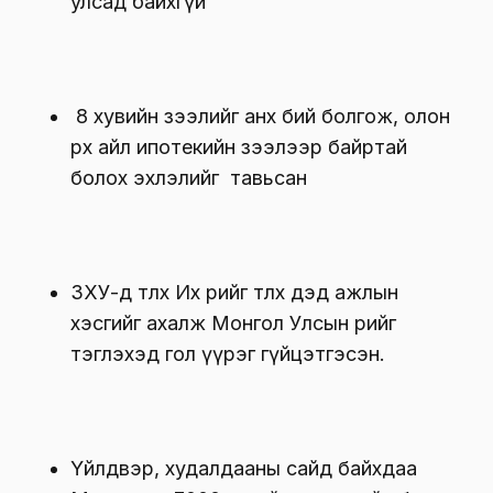
улсад байхгүй
8 хувийн зээлийг анх бий болгож, олон
өрх айл ипотекийн зээлээр байртай
болох эхлэлийг тавьсан
ЗХУ-д төлөх Их өрийг төлөх дэд ажлын
хэсгийг ахалж Монгол Улсын өрийг
тэглэхэд гол үүрэг гүйцэтгэсэн.
Үйлдвэр, худалдааны сайд байхдаа