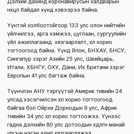
Дэлхий дахинд коронавирусын халдварын
нөхцөл байдал хүнд хэвээрээ байна.
Үүнтэй холбоотойгоор 133 улс олон нийтийн
үйлчилгээ, арга хэмжээ, цуглаан, сургуулийн
үйл ажиллагаанд хязгаарлалт, хөл хорио
тогтоогоод байна. Үүнд Япон, БНХАУ, БНСУ,
Сингапур зэрэг Азийн 25 улс, Швейцарь,
Итали, ХБНГУ, ОХУ, Дани, Их Британи зэрэг
Европын 41 улс багтаж байна.
Түүнчлэн АНУ тэргүүтэй Америк тивийн 24
улсад хэсэгчилсэн хөл хорио тогтоогоод
байгаа бол Ойрхи Дорнодын 9 улс, Африк
тивийн 34 улс хөл хорио тогтоожээ. Үүнээс
гадна дэлхийн 80 улс дотоодын хөдөлгөөнөө манай
улсын нэгэн адил хязгаарлажээ.