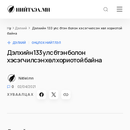
Нүүр
Дэлхий
Дэлхийн 133 улс бүтэн болон хэсэгчилсэн хөл хориотой
байна
ДЭЛХИЙ
ОНЦЛОХ НИЙТЛЭЛ
Дэлхийн 133 улс бүтэн болон
хэсэгчилсэн хөл хориотой байна
Niitlel.mn
0
02/04/2021
ХУВААЛЦАХ