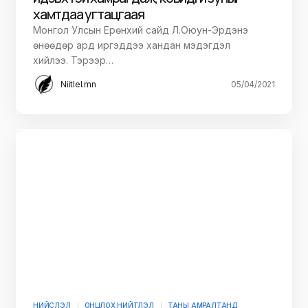
хамтдаа угтацгаая
Монгол Улсын Ерөнхий сайд Л.Оюун-Эрдэнэ
өнөөдөр ард иргэддээ хандан мэдэгдэл
хийлээ. Тэрээр…
Niitlel.mn
05/04/2021
НИЙСЛЭЛ
ОНЦЛОХ НИЙТЛЭЛ
ТАНЫ АМРАЛТАНД