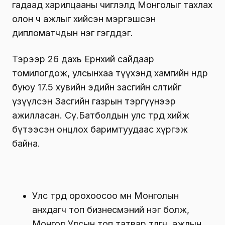
гадаад харилцааны чиглэлд Монголыг тахлах
олон ч ажлыг хийсэн мэргэшсэн
дипломатчдын нэг гэгддэг.
Тэрээр 26 дахь Ерөнхий сайдаар
томилогдож, улсынхаа түүхэнд хамгийн өндөр
буюу 17.5 хувийн эдийн засгийн өсөлтийг
үзүүлсэн Засгийн газрын тэргүүнээр
ажилласан. Сү.Батболдын улс төрд хийж
бүтээсэн онцлох баримтуудаас хүргэж
байна.
Улс төрд орохоосоо өмнө Монголын
анхдагч топ бизнесмэний нэг болж,
Монгол Улсын топ татвар төлөгч, ажлын