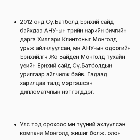
2012 онд Сү.Батболд Ерөнхий сайд
байхдаа АНУ-ын төрийн нарийн бичгийн
дарга Хиллари Клинтоныг Монголд
урьж айлчлуулсан, мөн АНУ-ын одоогийн
Ерөнхийлөгч Жо Байден Монголд тухайн
үеийн Ерөнхий сайд Сү.Батболдын
урилгаар айлчилж байв. Гадаад
харилцаа талд мэргэшсэн
дипломатчпын нэг гэгддэг.
Улс төрд орохоос өмнө түүний эхлүүлсэн
компани Монголд жишиг болж, олон