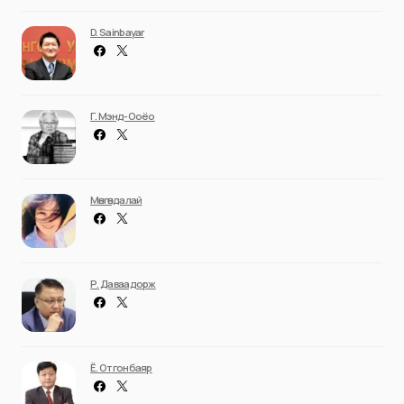
D. Sainbayar
Г. Мэнд-Ооёо
Мөнгөндалай
Р. Даваадорж
Ё. Отгонбаяр