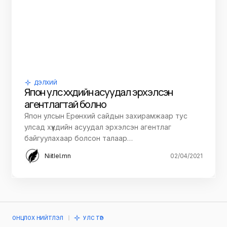
ДЭЛХИЙ
Япон улс хүүхдийн асуудал эрхэлсэн
агентлагтай болно
Япон улсын Ерөнхий сайдын захирамжаар тус
улсад хүүхдийн асуудал эрхэлсэн агентлаг
байгуулахаар болсон талаар…
Niitlel.mn
02/04/2021
ОНЦЛОХ НИЙТЛЭЛ
УЛС ТӨР