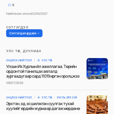
0
Нийтлэсэн огноо
02/04/2021
СЭТГЭГДЭЛ
Сэтгэгдэл үлдээх
УЛС ТӨР, ДУУЛИАН
Таны имэйл хаягийг нийтлэхгүй.
ОНЦЛОХ НИЙТЛЭЛ
УЛС ТӨР
Шаардлагатай талбаруудыг
*
гэж
Улсын Их Хурлын үйл ажиллагаа, Төрийн
тэмдэглэсэн
ордонтой танилцах аялалд
зургаадугаар сард 11019 иргэн оролцжээ
Name
*
08/07/2026
ОНЦЛОХ НИЙТЛЭЛ
УЛС ТӨР
ХУУЛЬ ЭРХ ЗҮЙ
E-mail
*
Эрхтэн, эд, эс шилжүүлэн суулгах тухай
хуулийг ердийн журмаар дагаж мөрдөнө