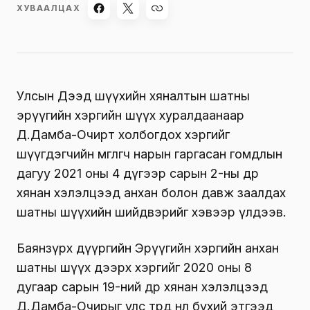
ХУВААЛЦАХ
Улсын Дээд шүүхийн хяналтын шатны
эрүүгийн хэргийн шүүх хуралдаанаар
Д.Дамба-Очирт холбогдох хэргийг
шүүгдэгчийн өмгөөлөгч нарын гаргасан гомдлын
дагуу 2021 оны 4 дүгээр сарын 2-ны өдөр
хянан хэлэлцээд анхан болон давж заалдах
шатны шүүхийн шийдвэрийг хэвээр үлдээв.
Баянзүрх дүүргийн Эрүүгийн хэргийн анхан
шатны шүүх дээрх хэргийг 2020 оны 8
дугаар сарын 19-ний өдөр хянан хэлэлцээд
Д.Дамба-Очирыг улс төрд нөлөө бүхий этгээд