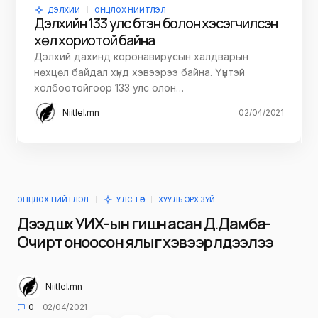
ДЭЛХИЙ
ОНЦЛОХ НИЙТЛЭЛ
Дэлхийн 133 улс бүтэн болон хэсэгчилсэн
хөл хориотой байна
Дэлхий дахинд коронавирусын халдварын
нөхцөл байдал хүнд хэвээрээ байна. Үүнтэй
холбоотойгоор 133 улс олон…
Niitlel.mn
02/04/2021
ОНЦЛОХ НИЙТЛЭЛ
УЛС ТӨР
ХУУЛЬ ЭРХ ЗҮЙ
Дээд шүүх УИХ-ын гишүүн асан Д.Дамба-
Очирт оноосон ялыг хэвээр үлдээлээ
Niitlel.mn
0
02/04/2021