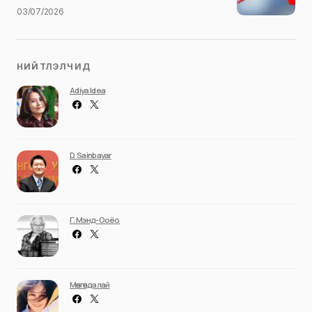
03/07/2026
НИЙТЛЭЛЧИД
Adiya Idea
D. Sainbayar
Г. Мэнд-Ооёо
Мөнгөндалай