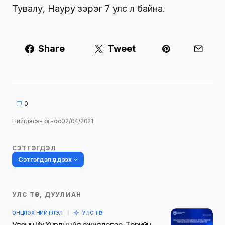
Тувалу, Науру зэрэг 7 улс л байна.
Share
Tweet
0
Нийтлэсэн огноо
02/04/2021
СЭТГЭГДЭЛ
Сэтгэгдэл үлдээх
УЛС ТӨР, ДУУЛИАН
Таны имэйл хаягийг нийтлэхгүй.
ОНЦЛОХ НИЙТЛЭЛ
УЛС ТӨР
Шаардлагатай талбаруудыг
*
гэж