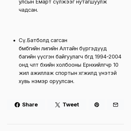
улсын Емарт сүлжээг нутагшуулж
чадсан.
Сү.Батболд сагсан
бөмбөгийн лигийн Алтайн бүргэдүүд
багийн үүсгэн байгуулагч бөгөөд 1994-2004
онд чөлөөт бөхийн холбооны Ерөнхийлөгчөөр 10
жил ажиллаж спортын хөгжилд үнэтэй
хувь нэмэр оруулсан.
Share
Tweet