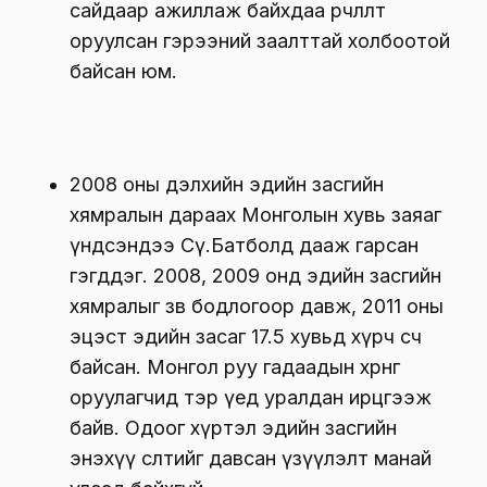
сайдаар ажиллаж байхдаа өөрчлөлт
оруулсан гэрээний заалттай холбоотой
байсан юм.
2008 оны дэлхийн эдийн засгийн
хямралын дараах Монголын хувь заяаг
үндсэндээ Сү.Батболд дааж гарсан
гэгддэг. 2008, 2009 онд эдийн засгийн
хямралыг зөв бодлогоор давж, 2011 оны
эцэст эдийн засаг 17.5 хувьд хүрч өсч
байсан. Монгол руу гадаадын хөрөнгө
оруулагчид тэр үед уралдан ирцгээж
байв. Одоог хүртэл эдийн засгийн
энэхүү өсөлтийг давсан үзүүлэлт манай