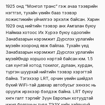
1925 онд “Монгол транс” гэж ачаа тээврийн
нэгтгэл, тухайн үеийн бааз тээвэр
ложистикийн үйчилгээ эрхэлж байсан. Харин
1929 онд нийтийн тээвэр анх Амгалан буюу
Наймаа хотоос Их Хүрээ буюу одоогийн
Занабазарын нэрэмжит Дүрслэх урлагийн
музейн хооронд явж байлаа. Тухайн үед
Занабазарын нэрэмжит Дүрслэх урлагийн
музейӨндөр хоршоо нэртэй байсан юм. 1.5
сая хүнтэй хотод тохилог, дулаан, хурдан,
түргэн шуурхай нийтийн тээвэр хэрэгтэй
байна. Тэгэхээр LRT, орчин үеийн шийдэл
бүхий WiFi-тай давхар автобусыг эхнээс нь
оруулж ирэхээр бэлдэж байна. LRT буюу
хөнгөн галт тэргийг Зүүн Европын хотуудтай
ижил болгохын тулд ТЭЗҮ хийх зайлшгүй