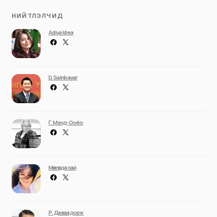
НИЙТЛЭЛЧИД
Adiya Idea
D. Sainbayar
Г. Мэнд-Ооёо
Мөнгөндалай
Р. Даваадорж