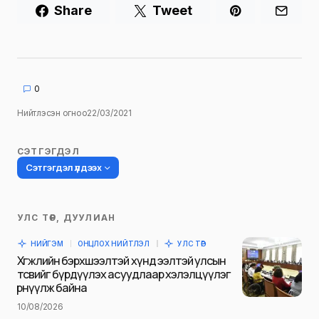
Share
Tweet
0
Нийтлэсэн огноо
22/03/2021
СЭТГЭГДЭЛ
Сэтгэгдэл үлдээх
УЛС ТӨР, ДУУЛИАН
Таны имэйл хаягийг нийтлэхгүй.
НИЙГЭМ
ОНЦЛОХ НИЙТЛЭЛ
УЛС ТӨР
Шаардлагатай талбаруудыг
*
гэж
Хөгжлийн бэрхшээлтэй хүнд ээлтэй улсын
тэмдэглэсэн
төсвийг бүрдүүлэх асуудлаар хэлэлцүүлэг
өрнүүлж байна
Name
*
10/08/2026