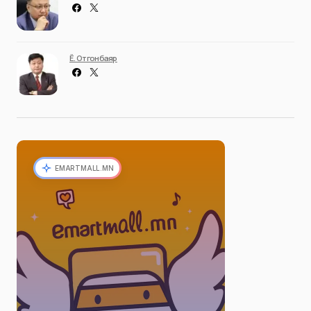
Ё. Отгонбаяр
EMARTMALL.MN