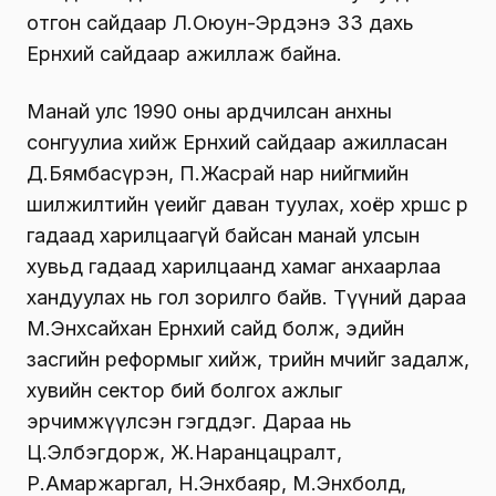
отгон сайдаар Л.Оюун-Эрдэнэ 33 дахь
Ерөнхий сайдаар ажиллаж байна.
Манай улс 1990 оны ардчилсан анхны
сонгуулиа хийж Ерөнхий сайдаар ажилласан
Д.Бямбасүрэн, П.Жасрай нар нийгмийн
шилжилтийн үеийг даван туулах, хоёр хөршөөсөө өөр
гадаад харилцаагүй байсан манай улсын
хувьд гадаад харилцаанд хамаг анхаарлаа
хандуулах нь гол зорилго байв. Түүний дараа
М.Энхсайхан Ерөнхий сайд болж, эдийн
засгийн реформыг хийж, төрийн өмчийг задалж,
хувийн сектор бий болгох ажлыг
эрчимжүүлсэн гэгддэг. Дараа нь
Ц.Элбэгдорж, Ж.Наранцацралт,
Р.Амаржаргал, Н.Энхбаяр, М.Энхболд,