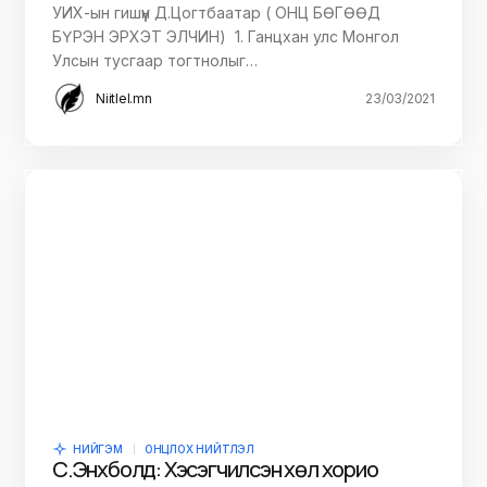
УИХ-ын гишүүн Д.Цогтбаатар ( ОНЦ БӨГӨӨД
БҮРЭН ЭРХЭТ ЭЛЧИН) 1. Ганцхан улс Монгол
Улсын тусгаар тогтнолыг…
Niitlel.mn
23/03/2021
НИЙГЭМ
ОНЦЛОХ НИЙТЛЭЛ
С.Энхболд: Хэсэгчилсэн хөл хорио