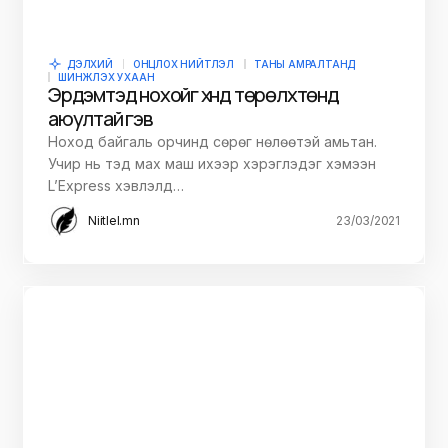
ДЭЛХИЙ
ОНЦЛОХ НИЙТЛЭЛ
ТАНЫ АМРАЛТАНД
ШИНЖЛЭХ УХААН
Эрдэмтэд нохойг хүнд төрөлхтөнд
аюултай гэв
Ноход байгаль орчинд сөрөг нөлөөтэй амьтан.
Учир нь тэд мах маш ихээр хэрэглэдэг хэмээн
L’Express хэвлэлд…
Niitlel.mn
23/03/2021