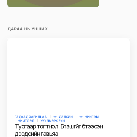
ДАРАА НЬ УНШИХ
ГАДААД ХАРИЛЦАА
ДЭЛХИЙ
НИЙГЭМ
НИЙТЛЭЛ
ХУУЛЬ ЭРХ ЗҮЙ
Тусгаар тогтнол: Бүтэшгүйг бүтээсэн
дээдсийн гавьяа