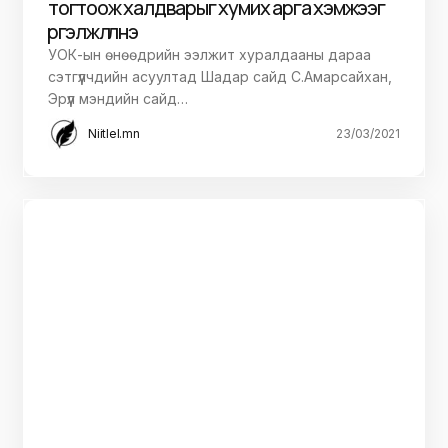
тогтоож халдварыг хумих арга хэмжээг
үргэлжлүүлнэ
УОК-ын өнөөдрийн ээлжит хуралдааны дараа
сэтгүүлчдийн асуултад Шадар сайд С.Амарсайхан,
Эрүүл мэндийн сайд…
Niitlel.mn
23/03/2021