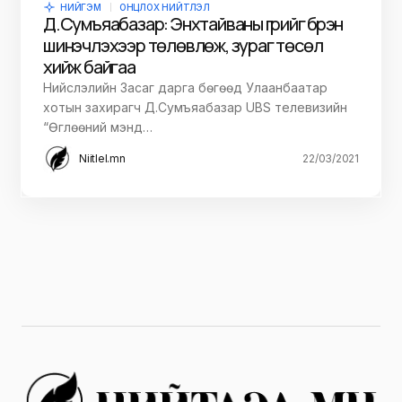
НИЙГЭМ
ОНЦЛОХ НИЙТЛЭЛ
Д.Сумъяабазар: Энхтайваны гүүрийг бүрэн
шинэчлэхээр төлөвлөж, зураг төсөл
хийж байгаа
Нийслэлийн Засаг дарга бөгөөд Улаанбаатар
хотын захирагч Д.Сумъяабазар UBS телевизийн
“Өглөөний мэнд…
Niitlel.mn
22/03/2021