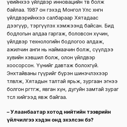
үеийнхээ үйлдвэр инновацийн төв болж
байлаа. 1987 он гэхэд Монгол Улс хөнгөн
үйлдвэрийнхээ салбараар Хятадаас
дээгүүр, тэргүүлэх хэмжээнд байсан. Бид
бодлогын алдаа гаргаж, боловсон хүчин,
үйлдвэр технологийн бодлогоо алдаж,
ажилчин анги нь наймаачин болж, сүүлдээ
хувийн хэвшил болж, олон үйлдвэр
хоосорсон. Үүнийг давтаж болохгүй.
Энхтайваны гүүрийг бүрэн шинэчлэхээр
төлөвлөж, Хятадын талтай ярьж, зургаан эгнээ
болгон өргөтгөж, явган хүн, дугуйн замтай зураг
төсөл хийгээд явж байгаа.
– Улаанбаатар хотод нийтийн тээврийн
үйлчилгээ хэдэн онд эхэлсэн бэ?