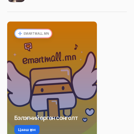
EMARTMALL.MN
Бэлэгний өргөн сонголт
Цааш үзэх