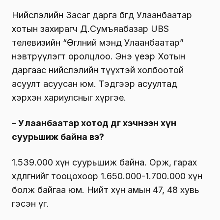
Нийслэлийн Засаг дарга бөгөөд Улаанбаатар
хотын захирагч Д.Сумъяабазар UBS
телевизийн “Өглөөний мэнд Улаанбаатар”
нэвтрүүлэгт оролцлоо. Энэ үеэр Хотын
даргаас нийслэлийн түүхтэй холбоотой
асуулт асуусан юм. Тэдгээр асуултад
хэрхэн хариулсныг хүргэе.
– Улаанбаатар хотод өдгөө хэчнээн хүн
суурьшиж байна вэ?
1.539.000 хүн суурьшиж байна. Орж, гарах
хөдөлгөөнийг тооцохоор 1.650.000-1.700.000 хүн
болж байгаа юм. Нийт хүн амын 47, 48 хувь
гэсэн үг.