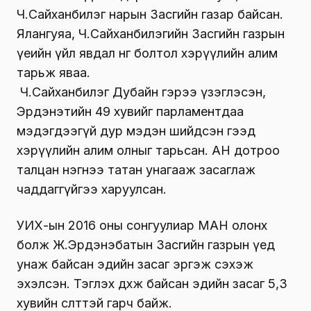
Ч.Сайханбилэг нарын Засгийн газар байсан.
Ялангуяа, Ч.Сайханбилэгийн Засгийн газрын
үеийн үйл явдал өнөөг болтол хэрүүлийн алим
тарьж яваа.
Ч.Сайханбилэг Дубайн гэрээ үзэглэсэн,
Эрдэнэтийн 49 хувийг парламентдаа
мэдэгдээгүй дур мэдэн шийдсэн гээд
хэрүүлийн алим олныг тарьсан. АН дотроо
талцан нэгнээ татан унагааж засаглаж
чаддаггүйгээ харуулсан.
УИХ-ын 2016 оны сонгуулиар МАН олонх
болж Ж.Эрдэнэбатын Засгийн газрын үед
унаж байсан эдийн засаг эргэж сэхэж
эхэлсэн. Тэглэх дөхөж байсан эдийн засаг 5,3
хувийн өсөлттэй гарч байж.