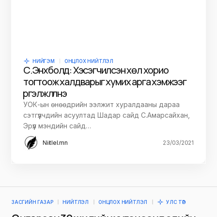
НИЙГЭМ
ОНЦЛОХ НИЙТЛЭЛ
С.Энхболд: Хэсэгчилсэн хөл хорио
тогтоож халдварыг хумих арга хэмжээг
үргэлжлүүлнэ
УОК-ын өнөөдрийн ээлжит хуралдааны дараа
сэтгүүлчдийн асуултад Шадар сайд С.Амарсайхан,
Эрүүл мэндийн сайд…
Niitlel.mn
23/03/2021
ЗАСГИЙН ГАЗАР
НИЙТЛЭЛ
ОНЦЛОХ НИЙТЛЭЛ
УЛС ТӨР