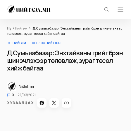
Нүүр
Нийгэм
Д.Сумъяабазар: Энхтайваны гүүрийг бүрэн шинэчлэхээр
төлөвлөж, зураг төсөл хийж байгаа
НИЙГЭМ
ОНЦЛОХ НИЙТЛЭЛ
Д.Сумъяабазар: Энхтайваны гүүрийг бүрэн
шинэчлэхээр төлөвлөж, зураг төсөл
хийж байгаа
Niitlel.mn
0
22/03/2021
ХУВААЛЦАХ