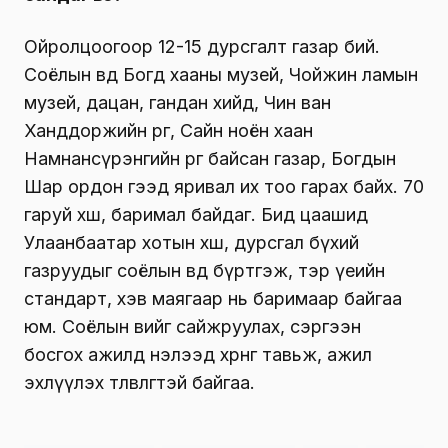
Ойролцоогоор 12-15 дурсгалт газар бий.
Соёлын өвд Богд хааны музей, Чойжин ламын
музей, дацан, гандан хийд, Чин ван
Ханддоржийн өргөө, Сайн ноён хаан
Намнансүрэнгийн өргөө байсан газар, Богдын
Шар ордон гээд яривал их тоо гарах байх. 70
гаруй хөшөө, баримал байдаг. Бид цаашид
Улаанбаатар хотын хөшөө, дурсгал бүхий
газруудыг соёлын өвд бүртгэж, тэр үеийн
стандарт, хэв маягаар нь баримаар байгаа
юм. Соёлын өвийг сайжруулах, сэргээн
босгох ажилд нэлээд хөрөнгө тавьж, ажил
эхлүүлэх төлөвлөгөөтэй байгаа.