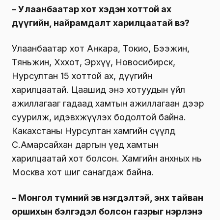
– Улаанбаатар хот хэдэн хоттой ах
дүүгийн, найрамдалт харилцаатай вэ?
Улаанбаатар хот Анкара, Токио, Бээжин,
Тяньжин, Хөххот, Эрхүү, Новосибирск,
Нурсултан 15 хоттой ах, дүүгийн
харилцаатай. Цаашид энэ хотуудын үйл
ажиллагааг гадаад хамтын ажиллагаан дээр
суурилж, идэвхжүүлэх бодолтой байна.
Какахстаны Нурсултан хамгийн сүүлд
С.Амарсайхан даргын үед хамтын
харилцаатай хот болсон. Хамгийн анхных нь
Москва хот шиг санагдаж байна.
– Монгол түмний эв нэгдэлтэй, энх тайван
оршихын бэлгэдэл болсон газрыг нэрлэнэ