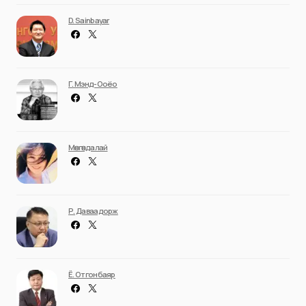
D. Sainbayar
Г. Мэнд-Ооёо
Мөнгөндалай
Р. Даваадорж
Ё. Отгонбаяр