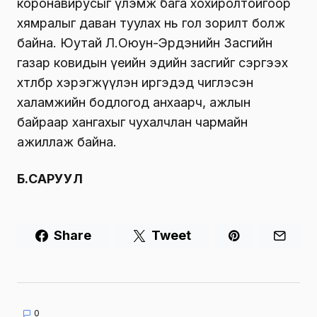
коронавирусыг үлэмж бага хохиролтойгоор
хямралыг даван туулах нь гол зорилт болж
байна. Юутай Л.Оюун-Эрдэнийн Засгийн
газар ковидын үеийн эдийн засгийг сэргээх
хөтөлбөр хэрэгжүүлэн иргэдэд чиглэсэн
халамжийн бодлогод анхаарч, ажлын
байраар хангахыг чухалчлан чармайн
ажиллаж байна.
Б.САРУУЛ
Share
Tweet
0