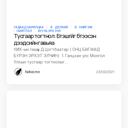
ГАДААД ХАРИЛЦАА
ДЭЛХИЙ
НИЙГЭМ
НИЙТЛЭЛ
ХУУЛЬ ЭРХ ЗҮЙ
Тусгаар тогтнол: Бүтэшгүйг бүтээсэн
дээдсийн гавьяа
УИХ-ын гишүүн Д.Цогтбаатар ( ОНЦ БӨГӨӨД
БҮРЭН ЭРХЭТ ЭЛЧИН) 1. Ганцхан улс Монгол
Улсын тусгаар тогтнолыг…
Niitlel.mn
23/03/2021