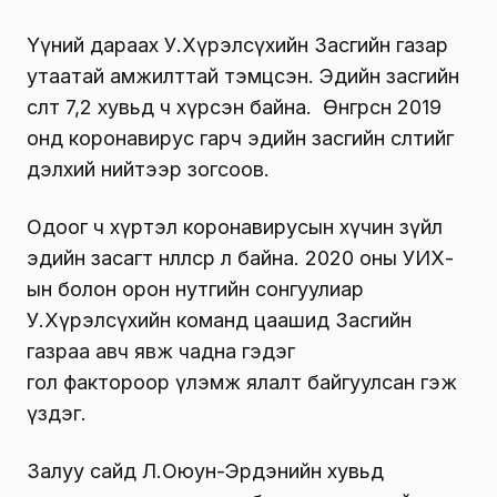
Үүний дараах У.Хүрэлсүхийн Засгийн газар
утаатай амжилттай тэмцсэн. Эдийн засгийн
өсөлт 7,2 хувьд ч хүрсэн байна. Өнгөрсөн 2019
онд коронавирус гарч эдийн засгийн өсөлтийг
дэлхий нийтээр зогсоов.
Одоог ч хүртэл коронавирусын хүчин зүйл
эдийн засагт нөлөөлсөөр л байна. 2020 оны УИХ-
ын болон орон нутгийн сонгуулиар
У.Хүрэлсүхийн команд цаашид Засгийн
газраа авч явж чадна гэдэг
гол фактороор үлэмж ялалт байгуулсан гэж
үздэг.
Залуу сайд Л.Оюун-Эрдэнийн хувьд