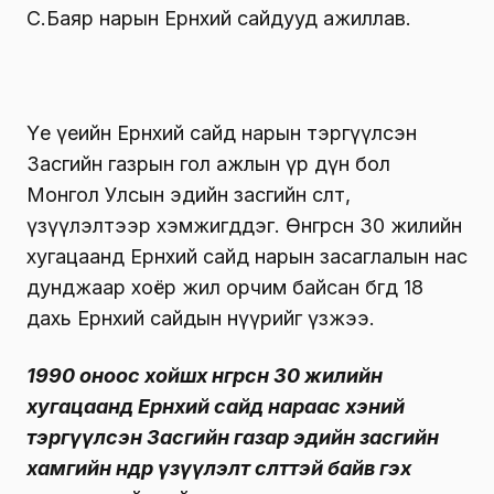
С.Баяр нарын Ерөнхий сайдууд ажиллав.
Үе үеийн Ерөнхий сайд нарын тэргүүлсэн
Засгийн газрын гол ажлын үр дүн бол
Монгол Улсын эдийн засгийн өсөлт,
үзүүлэлтээр хэмжигддэг. Өнгөрсөн 30 жилийн
хугацаанд Ерөнхий сайд нарын засаглалын нас
дунджаар хоёр жил орчим байсан бөгөөд 18
дахь Ерөнхий сайдын нүүрийг үзжээ.
1990 оноос хойшх өнгөрсөн 30 жилийн
хугацаанд Ерөнхий сайд нараас хэний
тэргүүлсэн Засгийн газар эдийн засгийн
хамгийн өндөр үзүүлэлт өсөлттэй байв гэх