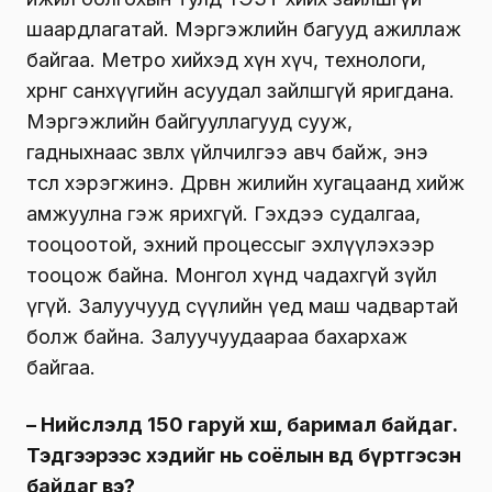
шаардлагатай. Мэргэжлийн багууд ажиллаж
байгаа. Метро хийхэд хүн хүч, технологи,
хөрөнгө санхүүгийн асуудал зайлшгүй яригдана.
Мэргэжлийн байгууллагууд сууж,
гадныхнаас зөвлөх үйлчилгээ авч байж, энэ
төсөл хэрэгжинэ. Дөрвөн жилийн хугацаанд хийж
амжуулна гэж ярихгүй. Гэхдээ судалгаа,
тооцоотой, эхний процессыг эхлүүлэхээр
тооцож байна. Монгол хүнд чадахгүй зүйл
үгүй. Залуучууд сүүлийн үед маш чадвартай
болж байна. Залуучуудаараа бахархаж
байгаа.
– Нийслэлд 150 гаруй хөшөө, баримал байдаг.
Тэдгээрээс хэдийг нь соёлын өвд бүртгэсэн
байдаг вэ?