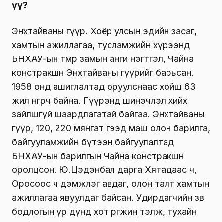
үү?
Энхтайваны гүүр. Хоёр улсын эдийн засаг,
хамтын ажиллагаа, тусламжийн хүрээнд
БНХАУ-ын төмөр замын анги нэгтгэл, Чайна
констракшн Энхтайваны гүүрийг барьсан.
1958 онд ашиглалтад оруулснаас хойш 63
жил өнгөрч байна. Гүүрэнд шинэчлэл хийх
зайлшгүй шаардлагатай байгаа. Энхтайваны
гүүр, 120, 220 мянгат гээд маш олон барилга,
байгууламжийн бүтээн байгуулалтад
БНХАУ-ын барилгын Чайна констракшн
оролцсон. Ю.Цэдэнбал дарга Хятадаас ч,
Оросоос ч дэмжлэг авдаг, олон талт хамтын
ажиллагаа явуулдаг байсан. Удирдагчийн зөв
бодлогын үр дүнд хот өргөжин тэлж, тухайн