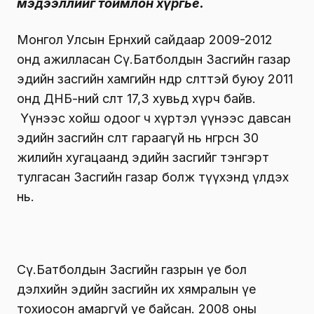
мэдээллийг тоймлон хүргье.
Монгол Улсын Ерөнхий сайдаар 2009-2012
онд ажилласан Сү.Батболдын Засгийн газар
эдийн засгийн хамгийн өндөр өсөлттэй буюу 2011
онд ДНБ-ний өсөлт 17,3 хувьд хүрч байв.
Үүнээс хойш одоог ч хүртэл үүнээс давсан
эдийн засгийн өсөлт гараагүй нь өнгөрсөн 30
жилийн хугацаанд эдийн засгийг тэнгэрт
тулгасан Засгийн газар болж түүхэнд үлдэх
нь.
Сү.Батболдын Засгийн газрын үе бол
дэлхийн эдийн засгийн их хямралын үе
тохиосон амаргүй үе байсан. 2008 оны