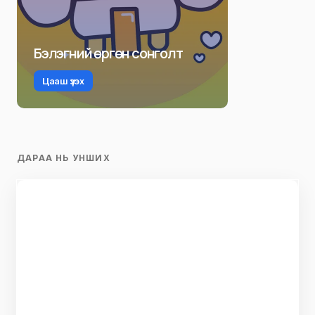
Бэлэгний өргөн сонголт
Цааш үзэх
ДАРАА НЬ УНШИХ