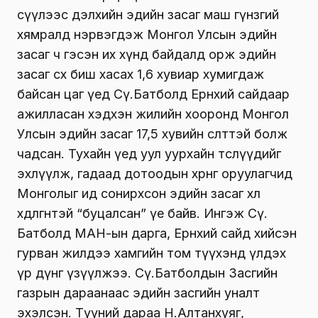
сүүлээс дэлхийн эдийн засаг маш гүнзгий
хямралд нэрвэгдэж Монгол Улсын эдийн
засаг ч гэсэн их хүнд байдалд орж эдийн
засаг өсөх биш хасах 1,6 хувиар хумигдаж
байсан цаг үед Сү.Батболд Ерөнхий сайдаар
ажилласан хэдхэн жилийн хооронд Монгол
Улсын эдийн засаг 17,5 хувийн өсөлттэй болж
чадсан. Тухайн үед уул уурхайн төслүүдийг
эхлүүлж, гадаад дотоодын хөрөнгө оруулагчид
Монголыг ид сонирхсон эдийн засаг хөл
хөдөлгөөнтэй “буцалсан” үе байв. Ингэж Сү.
Батболд МАН-ын дарга, Ерөнхий сайд хийсэн
гурван жилдээ хамгийн том түүхэнд үлдэх
үр дүнг үзүүлжээ. Сү.Батболдын Засгийн
газрын дараанаас эдийн засгийн уналт
эхэлсэн. Түүний дараа Н.Алтанхуяг,