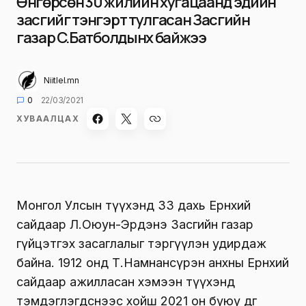
Өнгөрсөн 30 жилийн хугацаанд эдийн
засгийг тэнгэрт тулгасан Засгийн
газар Сү.Батболдынх байжээ
Niitlel.mn
0
22/03/2021
ХУВААЛЦАХ
Монгол Улсын түүхэнд 33 дахь Ерөнхий
сайдаар Л.Оюун-Эрдэнэ Засгийн газар
гүйцэтгэх засаглалыг тэргүүлэн удирдаж
байна. 1912 онд Т.Намнансүрэн анхны Ерөнхий
сайдаар ажилласан хэмээн түүхэнд
тэмдэглэгдснээс хойш 2021 он буюу өдгөө