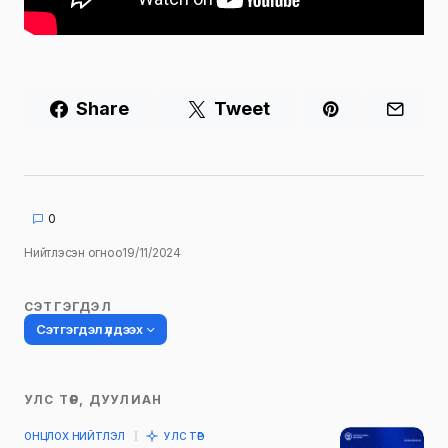
Share
Tweet
0
Нийтлэсэн огноо
19/11/2024
СЭТГЭГДЭЛ
Сэтгэгдэл үлдээх
УЛС ТӨР, ДУУЛИАН
Таны имэйл хаягийг нийтлэхгүй.
ОНЦЛОХ НИЙТЛЭЛ
УЛС ТӨР