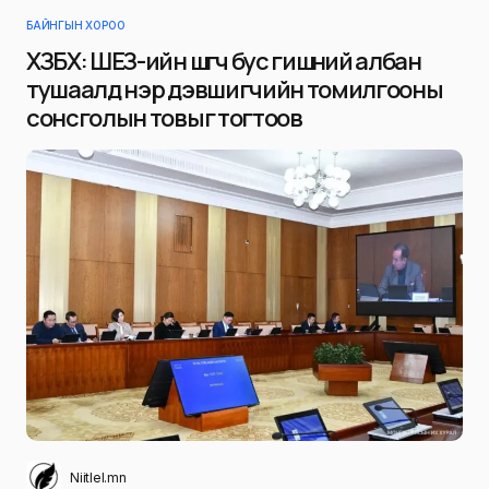
БАЙНГЫН ХОРОО
ХЗБХ: ШЕЗ-ийн шүүгч бус гишүүний албан
тушаалд нэр дэвшигчийн томилгооны
сонсголын товыг тогтоов
Niitlel.mn