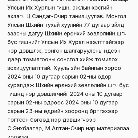
Улсын Их Хурлын гишүүн, ажлын хэсгийн
ахлагч Ц.Сандаг-Очир танилцуулав. Монгол
Улсын Шүүхийн тухай хуулийн 77 дугаар зүйлд
заасны дагуу Шүүхийн ерөнхий зөвлөлийн шүүгч
бус гишүүнийг Улсын Их Хурал нээлттэйгээр
нэр дэвшүүлж, сонгон шалгаруулсны үндсэн
дээр томилгооны сонсгол хийж томилох
зохицуулалттай. Хууль зүйн байнгын хороо
2024 оны 10 дугаар сарын 02-ны өдөр
хуралдаж Шүүхийн ерөнхий зөвлөлийн шүүгч бус
гишүүнд нэр дэвшигчийг 2024 оны 10 дугаар
сарын 02-ны өдрөөс 2024 оны 10 дугаар
сарын 23-ны өдрийн хооронд бүртгэхээр
тогтсон бөгөөд нэр дэвшигчээр
С.Энхбаатар, М.Алтан-Очир нар материалаа
ирүүлжээ.