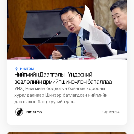
НИЙГЭМ
Нийгмийн Даатгалын Үндэсний
зөвлөлийн дүрмийг шинэчлэн баталлаа
УИХ, Нийгмийн бодлогын байнгын хорооны
хуралдаанаар Шинээр батлагдсан нийгмийн
даатгалын багц хуулийн үзэл…
Niitlel.mn
19/11/2024