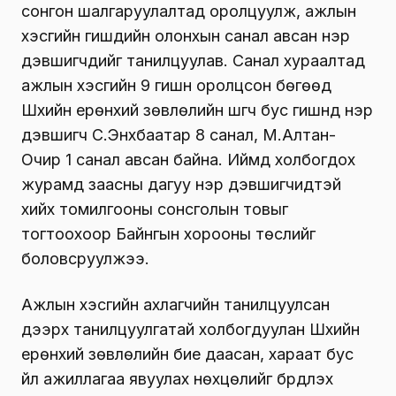
сонгон шалгаруулалтад оролцуулж, ажлын
хэсгийн гишүүдийн олонхын санал авсан нэр
дэвшигчдийг танилцуулав. Санал хураалтад
ажлын хэсгийн 9 гишүүн оролцсон бөгөөд
Шүүхийн ерөнхий зөвлөлийн шүүгч бус гишүүнд нэр
дэвшигч С.Энхбаатар 8 санал, М.Алтан-
Очир 1 санал авсан байна. Иймд холбогдох
журамд заасны дагуу нэр дэвшигчидтэй
хийх томилгооны сонсголын товыг
тогтоохоор Байнгын хорооны төслийг
боловсруулжээ.
Ажлын хэсгийн ахлагчийн танилцуулсан
дээрх танилцуулгатай холбогдуулан Шүүхийн
ерөнхий зөвлөлийн бие даасан, хараат бус
үйл ажиллагаа явуулах нөхцөлийг бүрдүүлэх