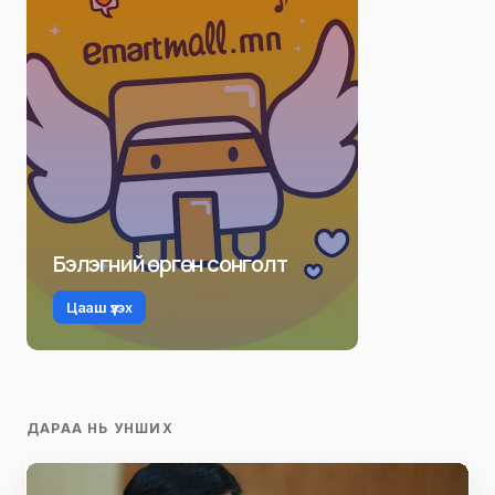
Бэлэгний өргөн сонголт
Цааш үзэх
ДАРАА НЬ УНШИХ