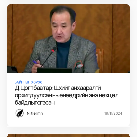
БАЙНГЫН ХОРОО
Д.Цогтбаатар: Шүүхийг анхааралгүй
орхигдуулсан нь өнөөдрийн энэ нөхцөл
байдлыг үүсгэсэн
Niitlel.mn
19/11/2024