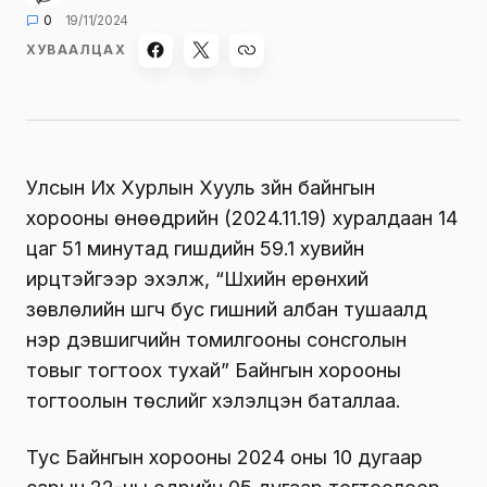
0
19/11/2024
ХУВААЛЦАХ
Улсын Их Хурлын Хууль зүйн байнгын
хорооны өнөөдрийн (2024.11.19) хуралдаан 14
цаг 51 минутад гишүүдийн 59.1 хувийн
ирцтэйгээр эхэлж, “Шүүхийн ерөнхий
зөвлөлийн шүүгч бус гишүүний албан тушаалд
нэр дэвшигчийн томилгооны сонсголын
товыг тогтоох тухай” Байнгын хорооны
тогтоолын төслийг хэлэлцэн баталлаа.
Тус Байнгын хорооны 2024 оны 10 дугаар