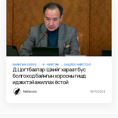
БАЙНГЫН ХОРОО
НИЙГЭМ
ОНЦЛОХ НИЙТЛЭЛ
Д.Цогтбаатар: Шүүхийг хараат бус
болгоход байнгын хорооны гишүүд
идэвхтэй ажиллах ёстой
Niitlel.mn
19/11/2024