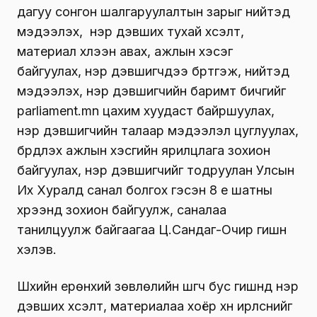
дагуу сонгон шалгаруулалтын зарыг нийтэд
мэдээлэх, нэр дэвших тухай хүсэлт,
материал хүлээн авах, ажлын хэсэг
байгуулах, нэр дэвшигчдээ бүртгэж, нийтэд
мэдээлэх, нэр дэвшигчийн баримт бичгийг
parliament.mn цахим хуудаст байршуулах,
нэр дэвшигчийн талаар мэдээлэл цуглуулах,
бүрдүүлэх ажлын хэсгийн ярилцлага зохион
байгуулах, нэр дэвшигчийг тодруулан Улсын
Их Хуралд санал болгох гэсэн 8 үе шатны
хүрээнд зохион байгуулж, саналаа
танилцуулж байгаагаа Ц.Сандаг-Очир гишүүн
хэлэв.
Шүүхийн ерөнхий зөвлөлийн шүүгч бус гишүүнд нэр
дэвших хүсэлт, материалаа хоёр хүн ирүүлснийг