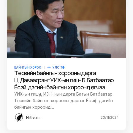
БАЙНГЫН ХОРОО
УЛС ТӨР
Төсвийн байнгын хорооны дарга
Ц.Даваасүрэнг УИХ-ын гишүүн Б.Батбаатар
Ёс зүй, дэгийн байнгын хороонд өгчээ
УИХ-ын гишүүн, ИЗНН-ын дарга Батын Батбаатар
Төсвийн байнгын хорооны даргыг Ёс зүй, дэгийн
байнгын хороонд…
Niitlel.mn
20/11/2024