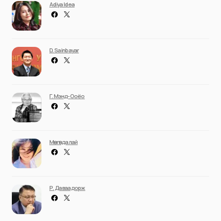
Adiya Idea
D. Sainbayar
Г. Мэнд-Ооёо
Мөнгөндалай
Р. Даваадорж