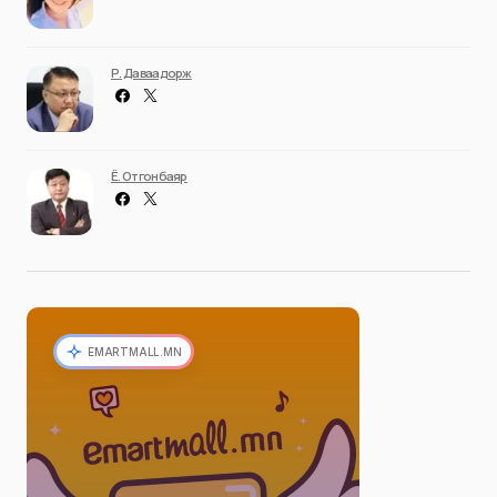
Р. Даваадорж
Ё. Отгонбаяр
EMARTMALL.MN