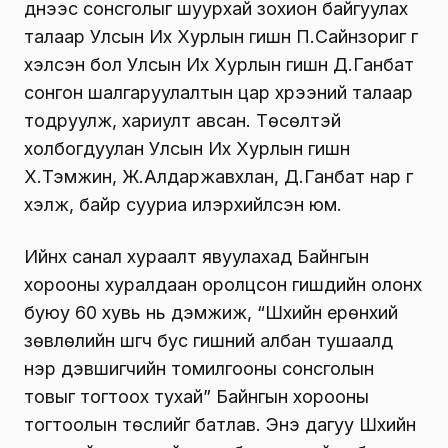
үүднээс сонсголыг шуурхай зохион байгуулах
талаар Улсын Их Хурлын гишүүн П.Сайнзориг үг
хэлсэн бол Улсын Их Хурлын гишүүн Д.Ганбат
сонгон шалгаруулалтын цар хүрээний талаар
тодруулж, хариулт авсан. Төсөлтэй
холбогдуулан Улсын Их Хурлын гишүүн
Х.Тэмүүжин, Ж.Алдаржавхлан, Д.Ганбат нар үг
хэлж, байр сууриа илэрхийлсэн юм.
Ийнхүү санал хураалт явуулахад Байнгын
хорооны хуралдаан оролцсон гишүүдийн олонх
буюу 60 хувь нь дэмжиж, “Шүүхийн ерөнхий
зөвлөлийн шүүгч бус гишүүний албан тушаалд
нэр дэвшигчийн томилгооны сонсголын
товыг тогтоох тухай” Байнгын хорооны
тогтоолын төслийг батлав. Энэ дагуу Шүүхийн