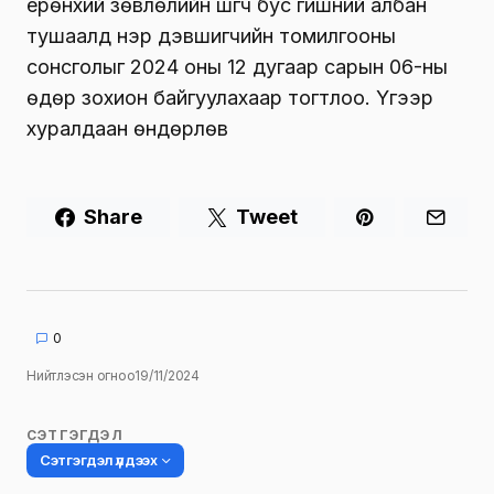
ерөнхий зөвлөлийн шүүгч бус гишүүний албан
тушаалд нэр дэвшигчийн томилгооны
сонсголыг 2024 оны 12 дугаар сарын 06-ны
өдөр зохион байгуулахаар тогтлоо. Үүгээр
хуралдаан өндөрлөв
Share
Tweet
0
Нийтлэсэн огноо
19/11/2024
СЭТГЭГДЭЛ
Сэтгэгдэл үлдээх