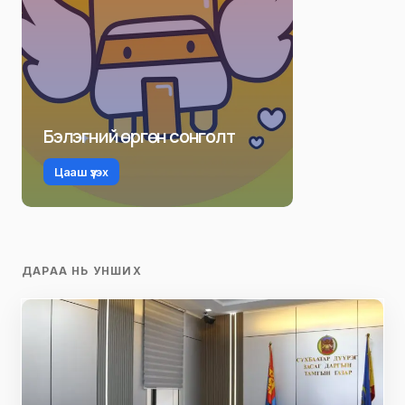
Бэлэгний өргөн сонголт
Цааш үзэх
ДАРАА НЬ УНШИХ