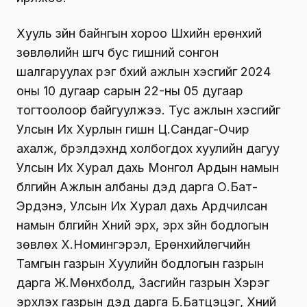
Хууль зүйн байнгын хороо Шүүхийн ерөнхий
зөвлөлийн шүүгч бус гишүүний сонгон
шалгаруулах үүрэг бүхий ажлын хэсгийг 2024
оны 10 дугаар сарын 22-ны 05 дугаар
тогтоолоор байгуулжээ. Тус ажлын хэсгийг
Улсын Их Хурлын гишүүн Ц.Сандаг-Очир
ахалж, бүрэлдэхүүнд холбогдох хуулийн дагуу
Улсын Их Хурал дахь Монгол Ардын намын
бүлгийн Ажлын албаны дэд дарга О.Бат-
Эрдэнэ, Улсын Их Хурал дахь Ардчилсан
намын бүлгийн Хүний эрх, эрх зүйн бодлогын
зөвлөх Х.Номингэрэл, Ерөнхийлөгчийн
Тамгын газрын Хуулийн бодлогын газрын
дарга Ж.Мөнхболд, Засгийн газрын Хэрэг
эрхлэх газрын дэд дарга Б.Батцэцэг, Хүний