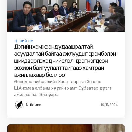
НИЙГЭМ
Дүүргийн хэмжээнд удаашралтай,
асуудалтай байгаа ажлуудыг эрэмбэлэн
шийдвэрлэхэд нийслэл, дүүрэг нэгдсэн
зохион байгуулалттайгаар хамтран
ажиллахаар боллоо
Өнөөдөр нийслэлийн Засаг даргын Зөвлөх
Ш.Анхмаа албаны хүмүүсийн хамт Сүхбаатар дүүрэгт
ажиллалаа. Энэ үеэр…
Niitlel.mn
19/11/2024