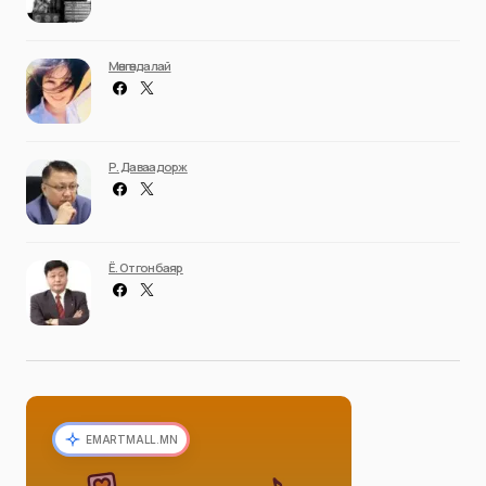
Мөнгөндалай
Р. Даваадорж
Ё. Отгонбаяр
EMARTMALL.MN