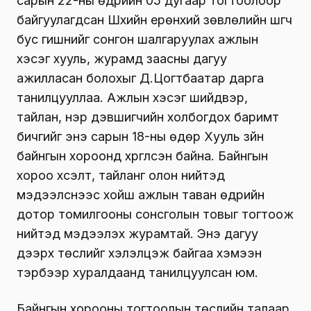
сарын 22-ны өдрийн 05 дугаар тогтоолоор
байгуулагдсан Шүүхийн ерөнхий зөвлөлийн шүүгч
бус гишүүнийг сонгон шалгаруулах ажлын
хэсэг хууль, журамд заасны дагуу
ажилласан болохыг Д.Цогтбаатар дарга
танилцууллаа. Ажлын хэсэг шийдвэр,
тайлан, нэр дэвшигчийн холбогдох баримт
бичгийг энэ сарын 18-ны өдөр Хууль зүйн
байнгын хороонд хүргүүлсэн байна. Байнгын
хороо хүсэлт, тайланг олон нийтэд
мэдээлснээс хойш ажлын таван өдрийн
дотор томилгооны сонсголын товыг тогтоож
нийтэд мэдээлэх журамтай. Энэ дагуу
дээрх төслийг хэлэлцэж байгаа хэмээн
тэрбээр хуралдаанд танилцуулсан юм.
Байнгын хорооны тогтоолын төслийн талаар