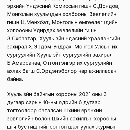
эрхийн Үндэсний Комиссын гишүүн С.Дондов,
Монголын хуульчдын холбооны Зөвлөлийн
гишүүн Ц.Мөнхбат, Монголын өмгөөлөгчдийн
холбооны Удирдах зөвлөлийн гишүүн
З.Сүхбаатар, Хууль зүйн үндэсний хүрээлэнгийн
захирал Х.Эрдэм-Ундрах, Монгол Улсын их
сургуулийн Хууль зүйн сургуулийн захирал
Б.Амарсанаа, Отгонтэнгэр их сургуулийн
ахлах багш С.Эрдэнэболор нар ажилласан
байна.
Хууль зүйн байнгын хорооны 2021 оны 3
дугаар сарын 10-ны өдрийн 6 дугаар
тогтоолоор баталсан Шүүхийн ерөнхий
зөвлөлийн болон Шүүхийн сахилгын хорооны
шүүгч бус гишүүнийг сонгон шалгуулах журмын