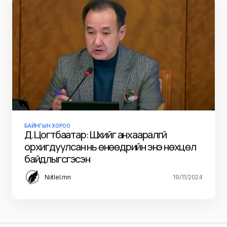
БАЙНГЫН ХОРОО
Д.Цогтбаатар: Шүүхийг анхааралгүй
орхигдуулсан нь өнөөдрийн энэ нөхцөл
байдлыг үүсгэсэн
Niitlel.mn
19/11/2024