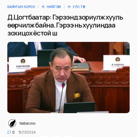
БАЙНГЫН ХОРОО
НИЙГЭМ
УЛС ТӨР
Д.Цогтбаатар: Гэрээнд зориулж хууль
өөрчилж байна. Гэрээ нь хуулиндаа
зохицох ёстой шүү
Niitlel.mn
0
15/11/2024