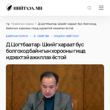
Нүүр
Байнгын хороо
Д.Цогтбаатар: Шүүхийг хараат бус болгоход
байнгын хорооны гишүүд идэвхтэй ажиллах ёстой
БАЙНГЫН ХОРОО
НИЙГЭМ
ОНЦЛОХ НИЙТЛЭЛ
Д.Цогтбаатар: Шүүхийг хараат бус
болгоход байнгын хорооны гишүүд
идэвхтэй ажиллах ёстой