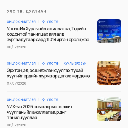
УЛС ТӨР, ДУУЛИАН
Таны имэйл хаягийг нийтлэхгүй.
ОНЦЛОХ НИЙТЛЭЛ
УЛС ТӨР
Шаардлагатай талбаруудыг
*
гэж
Улсын Их Хурлын үйл ажиллагаа, Төрийн
тэмдэглэсэн
ордонтой танилцах аялалд
зургаадугаар сард 11019 иргэн оролцжээ
Name
*
08/07/2026
ОНЦЛОХ НИЙТЛЭЛ
УЛС ТӨР
ХУУЛЬ ЭРХ ЗҮЙ
E-mail
*
Эрхтэн, эд, эс шилжүүлэн суулгах тухай
хуулийг ердийн журмаар дагаж мөрдөнө
07/07/2026
Сэтгэгдэл
*
ОНЦЛОХ НИЙТЛЭЛ
УЛС ТӨР
УИХ-ын 2026 оны хаврын ээлжит
чуулганы үйл ажиллагаа, үр дүнг
танилцууллаа
06/07/2026