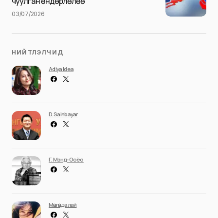
чуулган өндөрлөлөө
03/07/2026
НИЙТЛЭЛЧИД
Adiya Idea
D. Sainbayar
Г. Мэнд-Ооёо
Мөнгөндалай