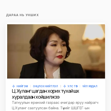
ДАРАА НЬ УНШИХ
НИЙГЭМ
ОНЦЛОХ НИЙТЛЭЛ
УЛС ТӨР
ҮЙЛ ЯВДАЛ
Ц.Хуланг цагдан хорих тухай шүүх
хуралдаан хойшилжээ
Тагнуулын ерөнхий газраас өчигдөр яруу найрагч
Ц.Хуланг саатуулсан байна. Түүнийг ШШГЕГ-ын