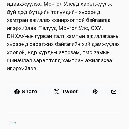
идэвхжүүлэх, Монгол Улсад хэрэгжүүлж
буй дэд бүтцийн төслүүдийн хүрээнд
хамтран ажиллах сонирхолтой байгаагаа
илэрхийлэв. Талууд Монгол Улс, ОХУ,
БНХАУ-ын гурван талт хамтын ажиллагааны
хүрээнд хэрэгжих байгалийн хий дамжуулах
хоолой, өндөр хурдны автозам, төмөр замын
шинэчлэл зэрэг төсөлд хамтран ажиллахаа
илэрхийлэв.
Share
Tweet
0