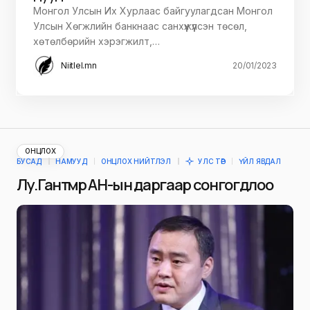
Монгол Улсын Их Хурлаас байгуулагдсан Монгол
Улсын Хөгжлийн банкнаас санхүүжүүлсэн төсөл,
хөтөлбөрийн хэрэгжилт,…
Niitlel.mn
20/01/2023
ОНЦЛОХ
БУСАД
НАМУУД
ОНЦЛОХ НИЙТЛЭЛ
УЛС ТӨР
ҮЙЛ ЯВДАЛ
Лу.Гантөмөр АН-ын даргаар сонгогдлоо