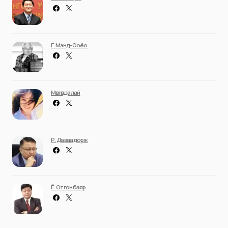
Г. Мэнд-Ооёо
Мөнгөндалай
Р. Даваадорж
Ё. Отгонбаяр