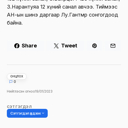
З.Нарантуяа 12 хүний санал авчээ. Тиймээс
АН-ын шинэ даргаар Лу.Гантөмөр сонгогдоод
байна.
Share
Tweet
ОНЦЛОХ
0
Нийтлэсэн огноо
19/01/2023
СЭТГЭГДЭЛ
Сэтгэгдэл үлдээх