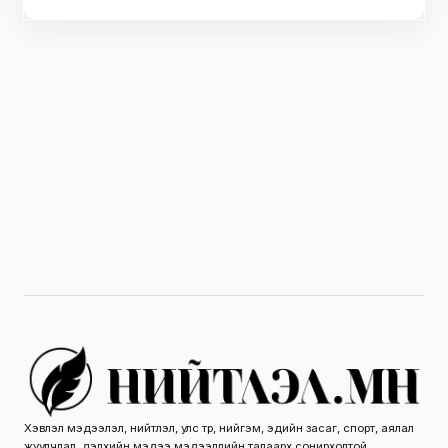
Хэвлэл мэдээлэл, нийтлэл, улс төр, нийгэм, эдийн засаг, спорт, аялал
жуулчлал, дэлхийн мэдээ мэдээллийн талаарх сонирхолтой