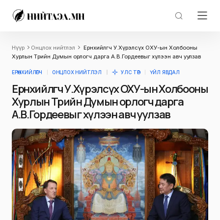
Нүүр
Онцлох нийтлэл
Ерөнхийлөгч У.Хүрэлсүх ОХУ-ын Холбооны
Хурлын Төрийн Думын орлогч дарга А.В.Гордеевыг хүлээн авч уулзав
ЕРӨНХИЙЛӨГЧ
ОНЦЛОХ НИЙТЛЭЛ
УЛС ТӨР
ҮЙЛ ЯВДАЛ
Ерөнхийлөгч У.Хүрэлсүх ОХУ-ын Холбооны
Хурлын Төрийн Думын орлогч дарга
А.В.Гордеевыг хүлээн авч уулзав