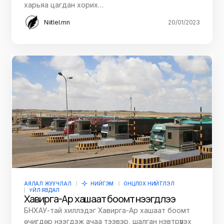
харьяа цагдан хорих…
Niitlel.mn
20/01/2023
АЯЛАЛ ЖУУЧЛАЛ
НИЙГЭМ
ОНЦЛОХ НИЙТЛЭЛ
ҮЙЛ ЯВДАЛ
Хавирга-Ар хашаат боомт нээгдлээ
БНХАУ-тай хиллэдэг Хавирга-Ар хашаат боомт
өчигдөр нээгдэж ачаа тээвэр, шалган нэвтрүүлэх