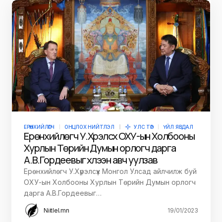
ЕРӨНХИЙЛӨГЧ
ОНЦЛОХ НИЙТЛЭЛ
УЛС ТӨР
ҮЙЛ ЯВДАЛ
Ерөнхийлөгч У.Хүрэлсүх ОХУ-ын Холбооны
Хурлын Төрийн Думын орлогч дарга
А.В.Гордеевыг хүлээн авч уулзав
Ерөнхийлөгч У.Хүрэлсүх Монгол Улсад айлчилж буй
ОХУ-ын Холбооны Хурлын Төрийн Думын орлогч
дарга А.В.Гордеевыг…
Niitlel.mn
19/01/2023