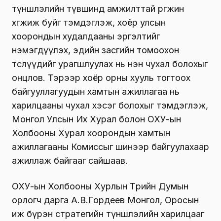
түншлэлийн түвшинд амжилттай өргөжин
хөгжиж буйг тэмдэглэж, хоёр улсын
хоорондын худалдааны эргэлтийг
нэмэгдүүлэх, эдийн засгийн томоохон
төслүүдийг урагшлуулах нь нэн чухал болохыг
онцлов. Тэрээр хоёр орны хууль тогтоох
байгууллагуудын хамтын ажиллагаа нь
харилцааны чухал хэсэг болохыг тэмдэглэж,
Монгол Улсын Их Хурал болон ОХУ-ын
Холбооны Хурал хоорондын хамтын
ажиллагааны Комиссыг шинээр байгуулахаар
ажиллаж байгааг сайшаав.
ОХУ-ын Холбооны Хурлын Төрийн Думын
орлогч дарга А.В.Гордеев Монгол, Оросын
иж бүрэн стратегийн түншлэлийн харилцааг