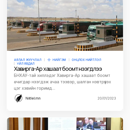
АЯЛАЛ ЖУУЧЛАЛ
НИЙГЭМ
ОНЦЛОХ НИЙТЛЭЛ
ҮЙЛ ЯВДАЛ
Хавирга-Ар хашаат боомт нээгдлээ
БНХАУ-тай хиллэдэг Хавирга-Ар хашаат боомт
өчигдөр нээгдэж ачаа тээвэр, шалган нэвтрүүлэх
цэг хэвийн горимд…
Niitlel.mn
20/01/2023