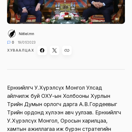
Niitlel.mn
0
19/01/2023
ХУВААЛЦАХ
Ерөнхийлөгч У.Хүрэлсүх Монгол Улсад
айлчилж буй ОХУ-ын Холбооны Хурлын
Төрийн Думын орлогч дарга А.В.Гордеевыг
Төрийн ордонд хүлээн авч уулзав. Ерөнхийлөгч
У.Хүрэлсүх Монгол, Оросын харилцаа,
хамтын ажиллагаа иж бүрэн стратегийн