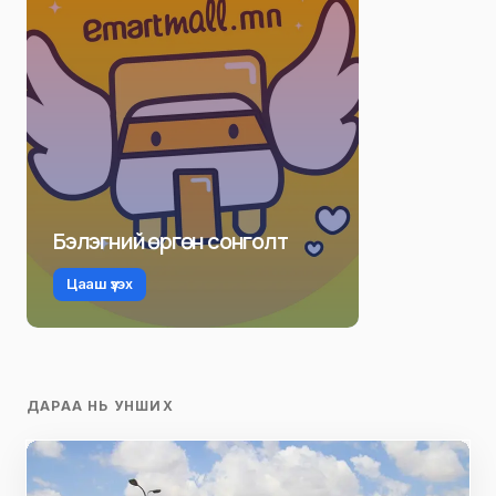
Бэлэгний өргөн сонголт
Цааш үзэх
ДАРАА НЬ УНШИХ