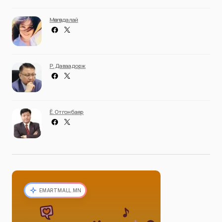
Мөнгөндалай
Р. Даваадорж
Ё. Отгонбаяр
EMARTMALL.MN