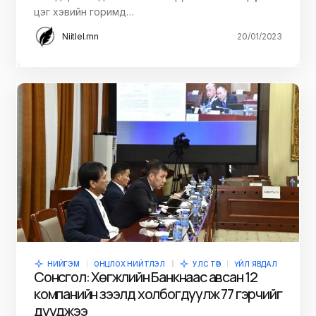
цэг хэвийн горимд…
Niitlel.mn
20/01/2023
НИЙГЭМ
ОНЦЛОХ НИЙТЛЭЛ
УЛС ТӨР
ҮЙЛ ЯВДАЛ
Сонсгол: Хөгжлийн Банкнаас авсан 12
компанийн зээлд холбогдуулж 77 гэрчийг
дууджээ