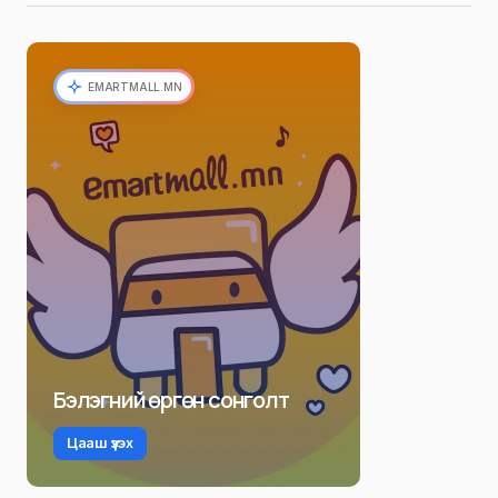
EMARTMALL.MN
Бэлэгний өргөн сонголт
Цааш үзэх