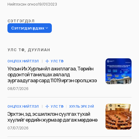
Нийтлэсэн огноо
19/01/2023
СЭТГЭГДЭЛ
Сэтгэгдэл үлдээх
УЛС ТӨР, ДУУЛИАН
Таны имэйл хаягийг нийтлэхгүй.
ОНЦЛОХ НИЙТЛЭЛ
УЛС ТӨР
Шаардлагатай талбаруудыг
*
гэж
Улсын Их Хурлын үйл ажиллагаа, Төрийн
тэмдэглэсэн
ордонтой танилцах аялалд
зургаадугаар сард 11019 иргэн оролцжээ
Name
*
08/07/2026
ОНЦЛОХ НИЙТЛЭЛ
УЛС ТӨР
ХУУЛЬ ЭРХ ЗҮЙ
E-mail
*
Эрхтэн, эд, эс шилжүүлэн суулгах тухай
хуулийг ердийн журмаар дагаж мөрдөнө
07/07/2026
Сэтгэгдэл
*