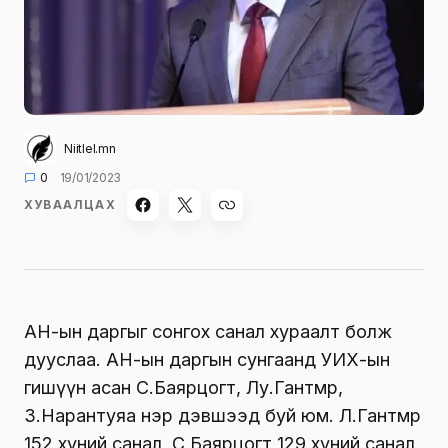
Niitlel.mn
0
19/01/2023
ХУВААЛЦАХ
АН-ын даргыг сонгох санал хураалт болж
дууслаа. АН-ын даргын сунгаанд УИХ-ын
гишүүн асан С.Баярцогт, Лу.Гантөмөр,
З.Нарантуяа нэр дэвшээд буй юм. Л.Гантөмөр
152 хүний санал, С.Баярцогт 129 хүний санал,