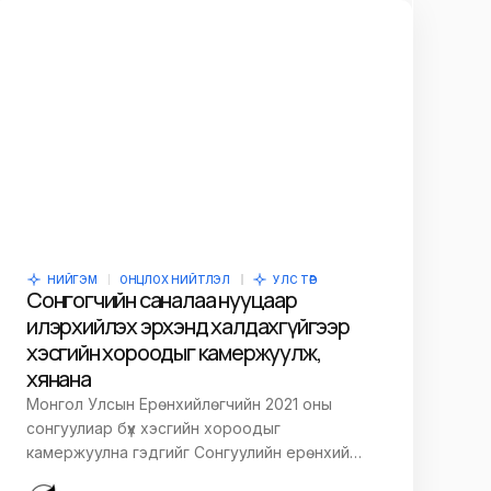
НИЙГЭМ
ОНЦЛОХ НИЙТЛЭЛ
УЛС ТӨР
Сонгогчийн саналаа нууцаар
илэрхийлэх эрхэнд халдахгүйгээр
хэсгийн хороодыг камержуулж,
хянана
Монгол Улсын Ерөнхийлөгчийн 2021 оны
сонгуулиар бүх хэсгийн хороодыг
камержуулна гэдгийг Сонгуулийн ерөнхий…