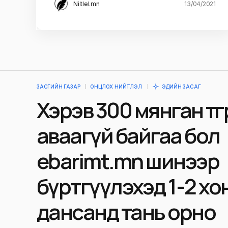
Niitlel.mn
13/04/2021
ЗАСГИЙН ГАЗАР
ОНЦЛОХ НИЙТЛЭЛ
ЭДИЙН ЗАСАГ
Хэрэв 300 мянган төгрөг
аваагүй байгаа бол
ebarimt.mn шинээр
бүртгүүлэхэд 1-2 хо
дансанд тань орно