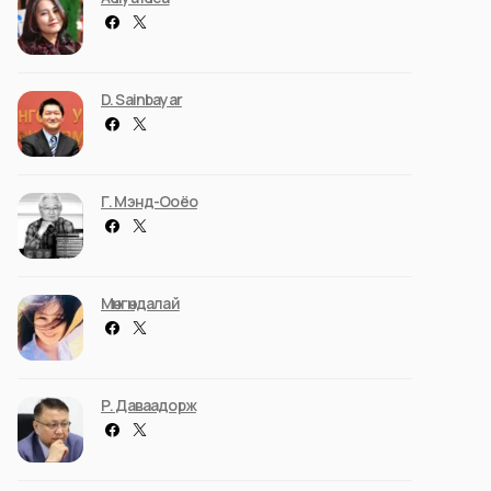
D. Sainbayar
Г. Мэнд-Ооёо
Мөнгөндалай
Р. Даваадорж