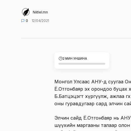
Niitlel.mn
0
12/04/2021
2 МИН УНШИНА
Монгол Улсаас АНУ-д суугаа Онц
Ё.Отгонбаяр эх орондоо буцах 
Б.Батцэцэгт хүргүүлж, ажлаа өгөх
оны гуравдугаар сард элчин са
Элчин сайд Ё.Отгонбаяр нь АН
шүүхийн маргааны талаар олон