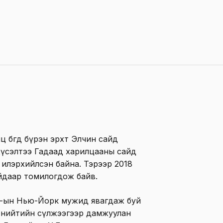
 бөгөөд бүрэн эрхт Элчин сайд
хүсэлтээ Гадаад харилцааны сайд
өө илэрхийлсэн байна. Тэрээр 2018
йдаар томилогдож байв.
У-ын Нью-Йорк мужид явагдаж буй
 нийтийн сүлжээгээр дамжуулан