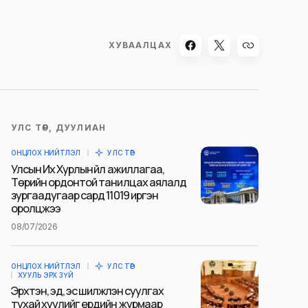
ХУВААЛЦАХ
УЛС ТӨР, ДУУЛИАН
ОНЦЛОХ НИЙТЛЭЛ
УЛС ТӨР
Улсын Их Хурлын үйл ажиллагаа,
Төрийн ордонтой танилцах аялалд
зургаадугаар сард 11019 иргэн
оролцжээ
08/07/2026
ОНЦЛОХ НИЙТЛЭЛ
УЛС ТӨР
ХУУЛЬ ЭРХ ЗҮЙ
Эрхтэн, эд, эс шилжүүлэн суулгах
тухай хуулийг ердийн журмаар