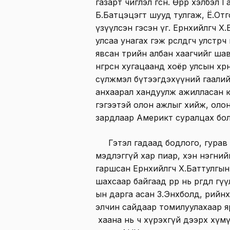
газарт чиглэл өгсөн. Өөрөөр хэлбэ
Б.Батцэцэгт шууд тулгаж, Ё.Отг
үзүүлсэн гэсэн үг. Ерөнхийлөгч
улсаа унагах гэж өрсөлдөгч улстөрчө
явсан төрийн албан хаагчийг ша
өнгөрсөн хугацаанд хоёр улсын хө
сүлжмэл бүтээгдэхүүний гаали
анхаарал хандуулж ажилласан 
гэгээтэй олон ажлыг хийж, олон 
зардлаар Америкт суралцах бол
Гэтэл гадаад бодлого, гурав 
мэдлэггүй хар пиар, хэн нэгний
гаршсан Ерөнхийлөгч Х.Баттулгын
шахсаар байгаад өөрөөр нь өргөдөл
ын дарга асан З.Энхболд, өөрийнхө
элчин сайдаар томилуулахаар я
хаана нь ч хүрэхгүй дээрх хүмү