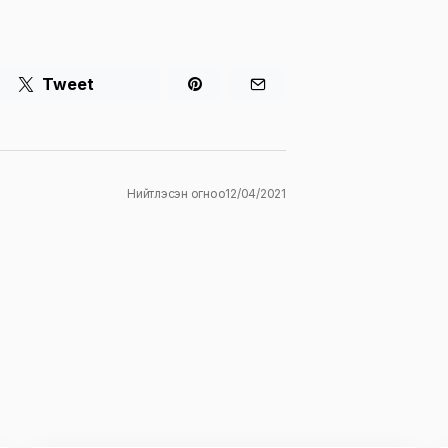
Tweet
Нийтлэсэн огноо
12/04/2021
ж