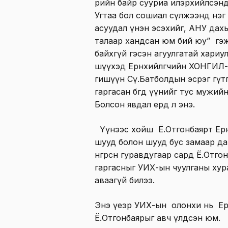
өөрийн байр сууриа илэрхийлсэнд
Угтаа бол сошиал сүлжээнд нэ
асуудал үнэн эсэхийг, АНУ дах
талаар хандсан юм бий юу” гэ
байхгүй гэсэн агуулгатай хариу
шүүхэд Ерөнхийлөгчийн ХОНГИЛ
гишүүн Сү.Батболдын эсрэг гүт
гаргасан бөгөөд үүнийг тус мужи
Болсон явдал ердөө л энэ.
Үүнээс хойш Ё.Отгонбаярт Ерөн
шууд болон шууд бус замаар да
өнгөрсөн гуравдугаар сард Ё.Отг
гаргасныг УИХ-ын чуулганы ху
аваагүй билээ.
Энэ үеэр УИХ-ын олонхи нь Ерө
Ё.Отгонбаярыг авч үлдсэн юм.