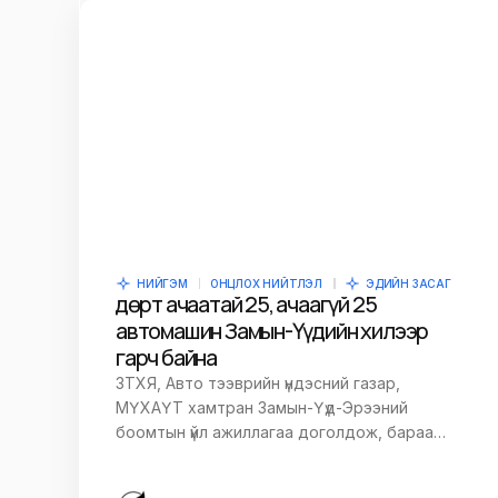
Name
*
Сэтгэгдэл
*
Save my name and e-mail in this br
time I comment.
НИЙГЭМ
ОНЦЛОХ НИЙТЛЭЛ
ЭДИЙН ЗАСАГ
Өдөрт ачаатай 25, ачаагүй 25
автомашин Замын-Үүдийн хилээр
Илгээх
гарч байна
ЗТХЯ, Авто тээврийн үндэсний газар,
МҮХАҮТ хамтран Замын-Үүд-Эрээний
боомтын үйл ажиллагаа доголдож, бараа…