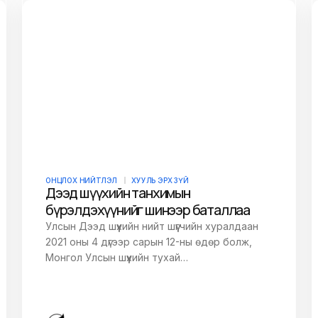
E-mail
*
owser for the next
ОНЦЛОХ НИЙТЛЭЛ
ХУУЛЬ ЭРХ ЗҮЙ
Дээд шүүхийн танхимын
бүрэлдэхүүнийг шинээр баталлаа
Улсын Дээд шүүхийн нийт шүүгчийн хуралдаан
2021 оны 4 дүгээр сарын 12-ны өдөр болж,
Монгол Улсын шүүхийн тухай…