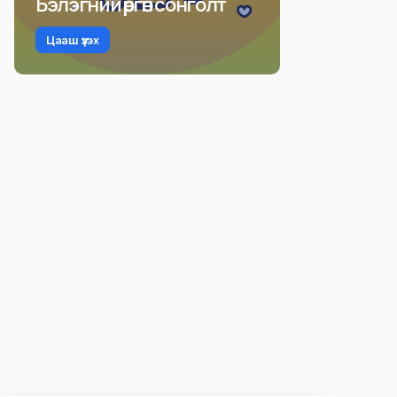
Бэлэгний өргөн сонголт
Цааш үзэх