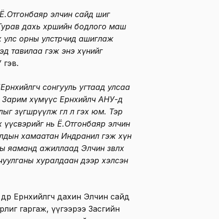
Ё.Отгонбаяр элчин сайд шиг
Гурав дахь хөршийн бодлого маш
х улс орны улстөрчид ашиглаж
эд тавилаа гэж энэ хүнийг
”
гэв.
“
Ерөнхийлөгч сонгууль угтаад улсаа
Зарим хүмүүс Ерөнхийлөч АНУ-д
г зүгшрүүлж өглөө л гэх юм. Тэр
эх үүсвэрийг нь Ё.Отгонбаяр элчин
олдын хамаатан Индранил гэж хүн
ы яаманд ажиллаад Элчин зөвлөх
чуулганы хуралдаан дээр хэлсэн
өр Ерөнхийлөгч дахин Элчин сайд
рлиг гаргаж, үүгээрээ Засгийн