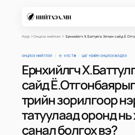
Нүүр
Онцлох нийтлэл
Ерөнхийлөгч Х.Баттулга Элчин сайд Ё.Отг
ОНЦЛОХ НИЙТЛЭЛ
УЛС ТӨР
ЦАГ ҮЕИЙН ОНЦЛОХ МЭДЭЭ
Ерөнхийлөгч Х.Баттул
сайд Ё.Отгонбаярыг
төрийн зорилгоор н
татуулаад оронд нь
санал болгох вэ?