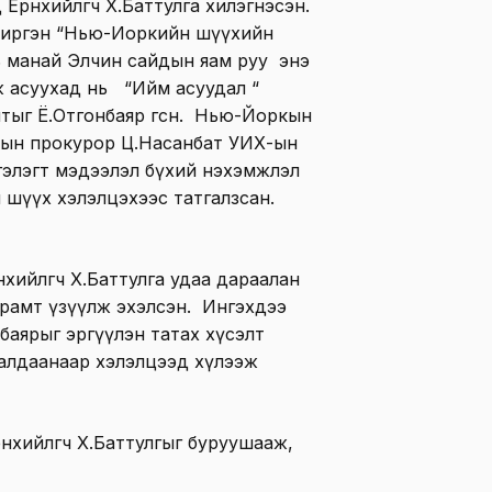
 Ерөнхийлөгч Х.Баттулга хилэгнэсэн.
г иргэн “Нью-Иоркийн шүүхийн
ь манай Элчин сайдын яам руу энэ
ж асуухад нь “Ийм асуудал “
лтыг Ё.Отгонбаяр өгсөн. Нью-Йоркын
-ын прокурор Ц.Насанбат УИХ-ын
гэлэгт мэдээлэл бүхий нэхэмжлэл
йн шүүх хэлэлцэхээс татгалзсан.
хийлөгч Х.Баттулга удаа дараалан
рамт үзүүлж эхэлсэн. Ингэхдээ
онбаярыг эргүүлэн татах хүсэлт
ралдаанаар хэлэлцээд хүлээж
нхийлөгч Х.Баттулгыг буруушааж,