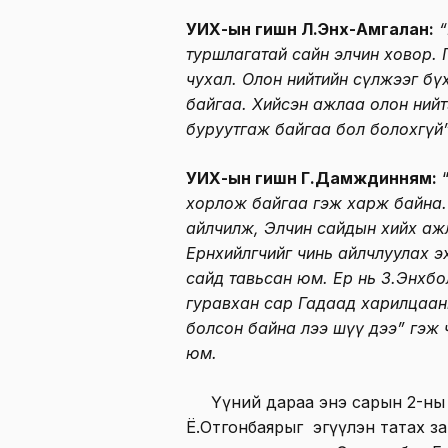
УИХ-ын гишүүн Л.Энх-Амгалан:
“
туршлагатай сайн элчин ховор. 
чухал. Олон нийтийн сүлжээг бү
байгаа. Хийсэн ажлаа олон нийт
буруутгаж байгаа бол болохгүй
УИХ-ын гишүүн Г.Дамждинням:
хорлож байгаа гэж харж байна. 
айлчилж, Элчин сайдын хийх ажлы
Ерөнхийлөгчийг чинь айлчлуулах 
сайд тавьсан юм. Ер нь З.Энхб
гуравхан сар Гадаад харилцаан
болсон байна лээ шүү дээ” гэж 
юм.
Үүний дараа энэ сарын 2-ны өд
Ё.Отгонбаярыг эгүүлэн татах за