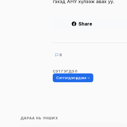
гэхэд АНУ хүлээж авах уу.
Share
0
СЭТГЭГДЭЛ
Сэтгэгдэл үлдээх
Таны имэйл хаягийг нийтлэхгүй.
Шаардлагатай талбаруудыг
*
гэ
ДАРАА НЬ УНШИХ
тэмдэглэсэн