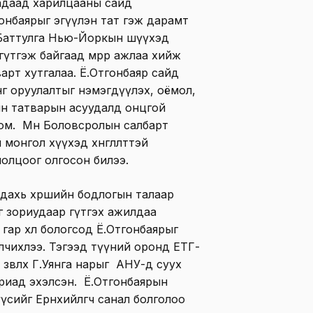
л Гадаад харилцааны сайд
онбаярыг эгүүлэн тат гэж дарамт
 Х.Баттулга Нью-Йоркын шүүхэд
ө гүтгэж байгаад мөрөөрөө ажлаа хийж
варт хутгалаа. Ё.Отгонбаяр сайд
рөнгө оруулалтыг нэмэгдүүлэх, оёмол,
йн татварын асуудалд онцгой
юм. Мөн Боловсролын салбарт
монгол хүүхэд хөнгөлөлттэй
олцоог олгосон билээ.
дахь хөршийн бодлогын талаар
г зориудаар гүтгэх ажилдаа
 гар хөл бологсод Ё.Отгонбаярыг
 өгүүлчихлээ. Тэгээд түүний оронд ЕТГ-
ө зөвлөх Г.Уянга нарыг АНУ-д суух
риад эхэлсэн. Ё.Отгонбаярын
үсийг Ерөнхийлөгч санал болголоо