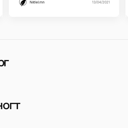
Niitlel.mn
13/04/2021
өө
ногт