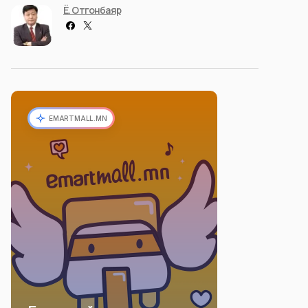
Ё. Отгонбаяр
EMARTMALL.MN