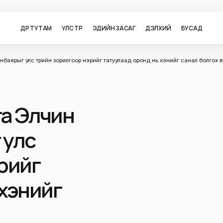
ӨДӨР ТУТАМ
УЛС ТӨР
ЭДИЙН ЗАСАГ
ДЭЛХИЙ
БУСАД
онбаярыг улс төрийн зорилгоор нэрийг татуулаад оронд нь хэнийг санал болгох в
га Элчин
 улс
эрийг
 хэнийг