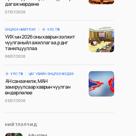
дагаж мөрдөнө
07/07/2026
ОНЦЛОХ НИЙТЛЭЛ
УЛС ТӨР
УИХ-ын 2026 оны хаврын ээлжит
чуулганы үйл ажиллагаа, үр дүнг
танилцууллаа
06/07/2026
УЛС ТӨР
ЦАГ ҮЕИЙН ОНЦЛОХ МЭДЭЭ
АН санаачилж, МАН
замхруулсаар хаврын чуулган
өндөрлөлөө
03/07/2026
НИЙТЛЭЛЧИД
Adiya Idea