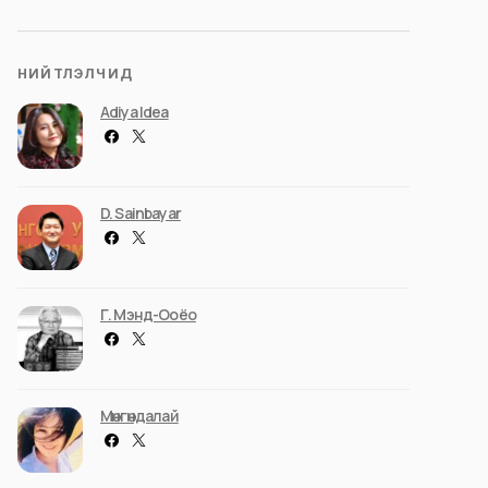
НИЙТЛЭЛЧИД
Adiya Idea
D. Sainbayar
Г. Мэнд-Ооёо
Мөнгөндалай