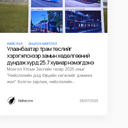
НИЙСЛЭЛ
ОНЦЛОХ НИЙТЛЭЛ
Улаанбаатар трам төслийг
хэрэгжүүлснээр замын хөдөлгөөний
дундаж хурд 25.7 хувиар нэмэгдэнэ
Монгол Улсын Засгийн газар 2025 оныг
“Нийслэлийн дэд бүтцийн хөгжлийг дэмжих
жил” болгон зарлаж, нийслэлийн…
Niitlel.mn
28/07/2025