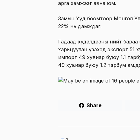
арга хэмжээг авна юм.
Замын Үүд боомтоор Монгол У
22% нь дамждаг.
Гадаад худалдааны нийт бараа 
харьцуулан үзэхэд экспорт 51 х
импорт 49 хувиар буюу 1.1 тэрб
49 хувиар буюу 1.2 тэрбум ам.до
Share
0