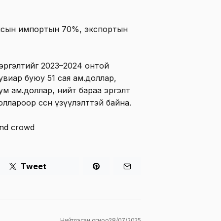
лсын импортын 70%, экспортын
эргэлтийг 2023–2024 онтой
увиар буюу 51 сая ам.доллар,
ум ам.доллар, нийт бараа эргэлт
ллароор өссөн үзүүлэлттэй байна.
Tweet
Нийтлэсэн огноо
28/07/2025