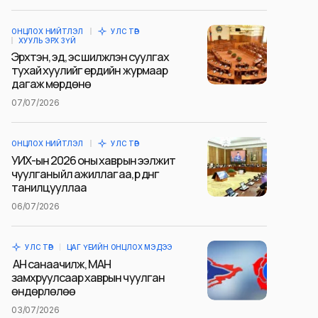
ОНЦЛОХ НИЙТЛЭЛ
УЛС ТӨР
ХУУЛЬ ЭРХ ЗҮЙ
Эрхтэн, эд, эс шилжүүлэн суулгах
тухай хуулийг ердийн журмаар
дагаж мөрдөнө
07/07/2026
ОНЦЛОХ НИЙТЛЭЛ
УЛС ТӨР
УИХ-ын 2026 оны хаврын ээлжит
чуулганы үйл ажиллагаа, үр дүнг
танилцууллаа
06/07/2026
УЛС ТӨР
ЦАГ ҮЕИЙН ОНЦЛОХ МЭДЭЭ
АН санаачилж, МАН
замхруулсаар хаврын чуулган
өндөрлөлөө
03/07/2026