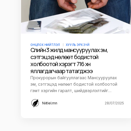
ОНЦЛОХ НИЙТЛЭЛ
ХУУЛЬ ЭРХ ЗҮЙ
Сүүлийн 3 жилд мансууруулах эм,
сэтгэцэд нөлөөт бодистой
холбоотой хэрэгт 716 хүн
яллагдагчаар татагджээ
Прокурорын байгууллагаас Мансууруулах
эм, сэтгэцэд нөлөөт бодистой холбоотой
гэмт хэргийн гаралт, шийдвэрлэлтийг…
Niitlel.mn
28/07/2025