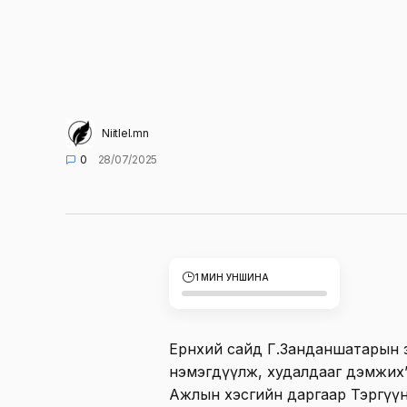
Niitlel.mn
0
28/07/2025
1 МИН УНШИНА
Ерөнхий сайд Г.Занданшатарын
нэмэгдүүлж, худалдааг дэмжих”
Ажлын хэсгийн даргаар Тэргүүн 