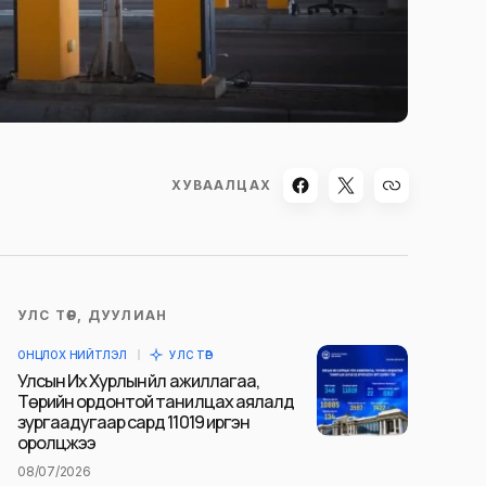
ХУВААЛЦАХ
УЛС ТӨР, ДУУЛИАН
ОНЦЛОХ НИЙТЛЭЛ
УЛС ТӨР
Улсын Их Хурлын үйл ажиллагаа,
Төрийн ордонтой танилцах аялалд
зургаадугаар сард 11019 иргэн
оролцжээ
08/07/2026