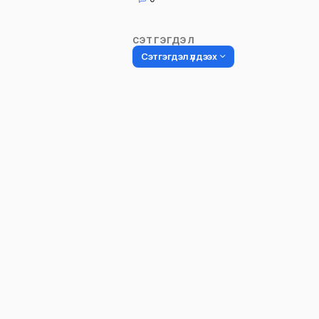
СЭТГЭГДЭЛ
Сэтгэгдэл үлдээх
Таны имэйл хаягийг нийтлэхгүй.
Шаардлагатай талбаруудыг
*
гэ
тэмдэглэсэн
Name
*
Сэтгэгдэл
*