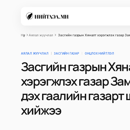
Нүүр
Аялал жуучлал
Засгийн газрын Хяналт хэрэгжүүлэх газар З
АЯЛАЛ ЖУУЧЛАЛ
ЗАСГИЙН ГАЗАР
ОНЦЛОХ НИЙТЛЭЛ
Засгийн газрын Хян
хэрэгжүүлэх газар За
дэх гаалийн газарт
хийжээ