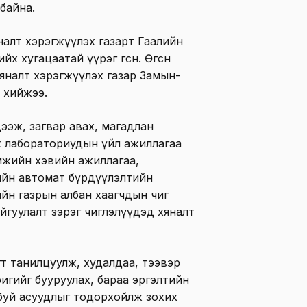
байна.
налт хэрэгжүүлэх газарт Гаалийн
йх хугацаатай үүрэг өгсөн. Өгсөн
Хяналт хэрэгжүүлэх газар Замын-
 хийжээ.
ээж, загвар авах, магадлан
х лабораториудын үйл ажиллагаа
мжийн хэвийн ажиллагаа,
ийн автомат бүрдүүлэлтийн
ийн газрын албан хаагчдын чиг
йгуулалт зэрэг чиглэлүүдэд хяналт
т танилцуулж, худалдаа, тээвэр
ригийг бууруулах, бараа эргэлтийн
буй асуудлыг тодорхойлж зохих