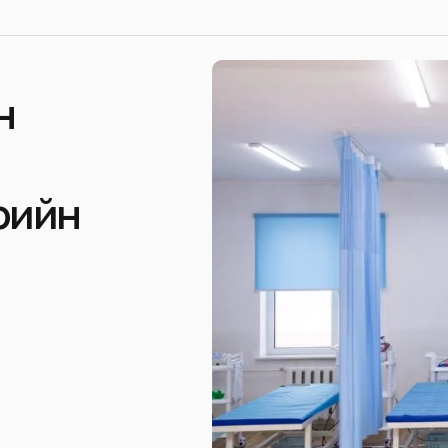
н
рийн