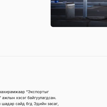
 захирамжаар “Экспортыг
 ажлын хэсэг байгуулагдсан.
шадар сайд бөгөөд Эдийн засаг,