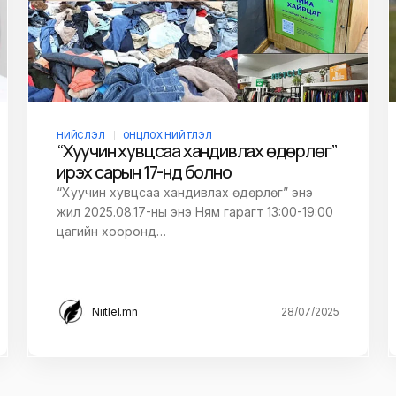
НИЙСЛЭЛ
ОНЦЛОХ НИЙТЛЭЛ
“Хуучин хувцсаа хандивлах өдөрлөг”
ирэх сарын 17-нд болно
“Хуучин хувцсаа хандивлах өдөрлөг” энэ
жил 2025.08.17-ны энэ Ням гарагт 13:00-19:00
цагийн хооронд…
Niitlel.mn
28/07/2025