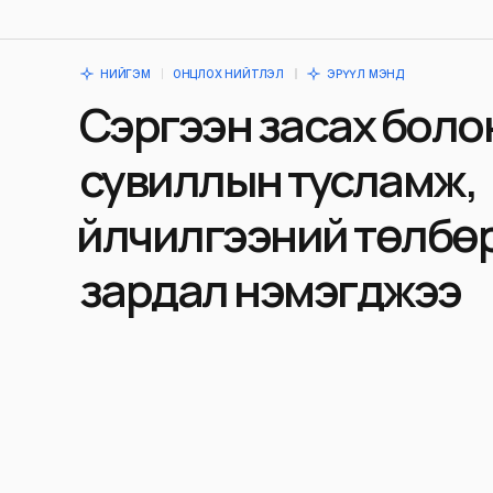
НИЙГЭМ
ОНЦЛОХ НИЙТЛЭЛ
ЭРҮҮЛ МЭНД
Сэргээн засах боло
сувиллын тусламж,
үйлчилгээний төлбө
зардал нэмэгджээ