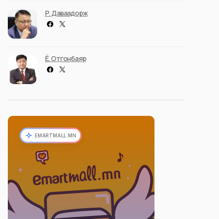
Р. Даваадорж
Ё. Отгонбаяр
EMARTMALL.MN