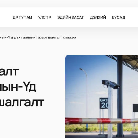
ӨДӨР ТУТАМ
УЛС ТӨР
ЭДИЙН ЗАСАГ
ДЭЛХИЙ
БУСАД
амын-Үүд дэх гаалийн газарт шалгалт хийжээ
алт
мын-Үүд
 шалгалт