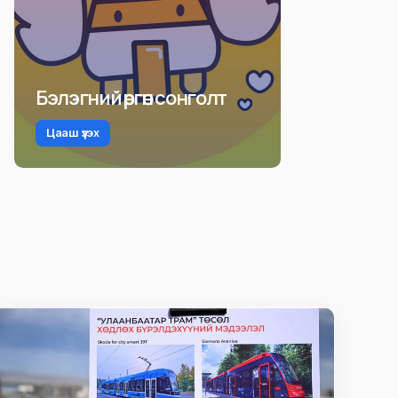
Бэлэгний өргөн сонголт
Цааш үзэх