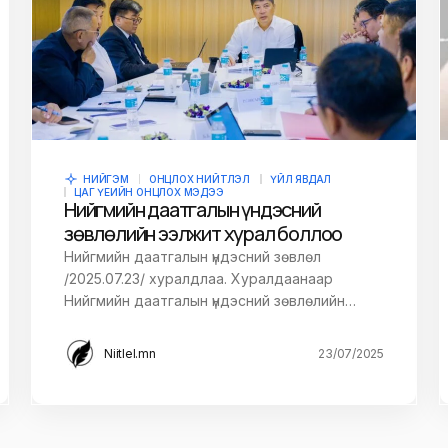
НИЙГЭМ
ОНЦЛОХ НИЙТЛЭЛ
ҮЙЛ ЯВДАЛ
ЦАГ ҮЕИЙН ОНЦЛОХ МЭДЭЭ
Нийгмийн даатгалын үндэсний
зөвлөлийн ээлжит хурал боллоо
Нийгмийн даатгалын үндэсний зөвлөл
/2025.07.23/ хуралдлаа. Хуралдаанаар
Нийгмийн даатгалын үндэсний зөвлөлийн…
Niitlel.mn
23/07/2025