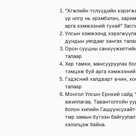
“Хөгжлийн төслүүдийн хэрэгж
үр нөлөөгөөр нь эрэмбэлэн, за
арга хэмжээний тухай” Засги
Улсын хэмжээнд хэрэгжүүлж ба
дундын уялдааг хангах тала
Орон сууцны санхүүжилтийн
талаар
Хар тамхи, мансууруулах боло
тэмцэж буй арга хэмжээний
Гэдэсний халдварт өвчин, хо
талаар
Монгол Улсын Ерөнхий сайд 
ажиллагаа, Тавантолгойн уу
болон хилийн Гашуунсухайт
төмөр замын бүтээн байгуул
хэлэлцэж байна.