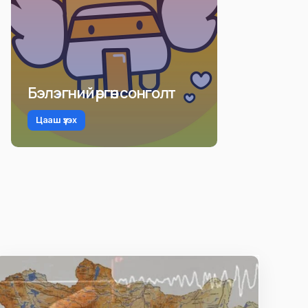
Бэлэгний өргөн сонголт
Цааш үзэх