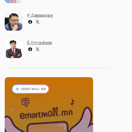
Р. Даваадорж
Ё. Отгонбаяр
EMARTMALL.MN