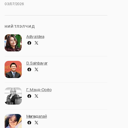
03/07/2026
НИЙТЛЭЛЧИД
Adiya Idea
D. Sainbayar
Г. Мэнд-Ооёо
Мөнгөндалай