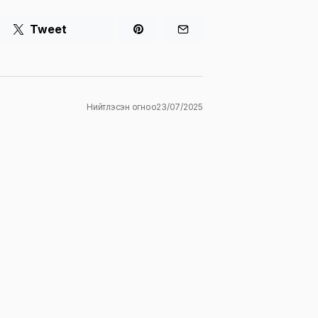
Tweet
Нийтлэсэн огноо
23/07/2025
ж
E-mail
*