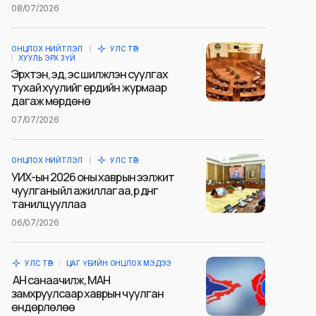
08/07/2026
ОНЦЛОХ НИЙТЛЭЛ
УЛС ТӨР
ХУУЛЬ ЭРХ ЗҮЙ
Эрхтэн, эд, эс шилжүүлэн суулгах
тухай хуулийг ердийн журмаар
дагаж мөрдөнө
07/07/2026
ОНЦЛОХ НИЙТЛЭЛ
УЛС ТӨР
УИХ-ын 2026 оны хаврын ээлжит
чуулганы үйл ажиллагаа, үр дүнг
танилцууллаа
06/07/2026
УЛС ТӨР
ЦАГ ҮЕИЙН ОНЦЛОХ МЭДЭЭ
АН санаачилж, МАН
замхруулсаар хаврын чуулган
өндөрлөлөө