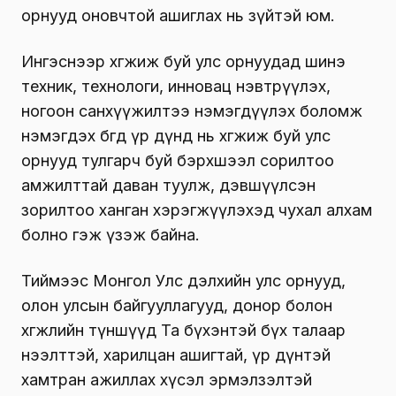
орнууд оновчтой ашиглах нь зүйтэй юм.
Ингэснээр хөгжиж буй улс орнуудад шинэ
техник, технологи, инновац нэвтрүүлэх,
ногоон санхүүжилтээ нэмэгдүүлэх боломж
нэмэгдэх бөгөөд үр дүнд нь хөгжиж буй улс
орнууд тулгарч буй бэрхшээл сорилтоо
амжилттай даван туулж, дэвшүүлсэн
зорилтоо ханган хэрэгжүүлэхэд чухал алхам
болно гэж үзэж байна.
Тиймээс Монгол Улс дэлхийн улс орнууд,
олон улсын байгууллагууд, донор болон
хөгжлийн түншүүд Та бүхэнтэй бүх талаар
нээлттэй, харилцан ашигтай, үр дүнтэй
хамтран ажиллах хүсэл эрмэлзэлтэй