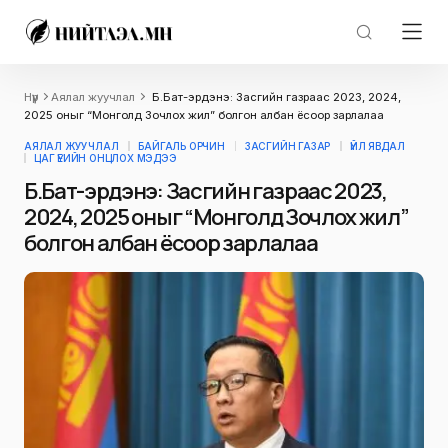
Нүүр
Аялал жуучлал
Б.Бат-эрдэнэ: Засгийн газраас 2023, 2024,
2025 оныг “Монголд Зочлох жил” болгон албан ёсоор зарлалаа
АЯЛАЛ ЖУУЧЛАЛ
БАЙГАЛЬ ОРЧИН
ЗАСГИЙН ГАЗАР
ҮЙЛ ЯВДАЛ
ЦАГ ҮЕИЙН ОНЦЛОХ МЭДЭЭ
Б.Бат-эрдэнэ: Засгийн газраас 2023,
2024, 2025 оныг “Монголд Зочлох жил”
болгон албан ёсоор зарлалаа