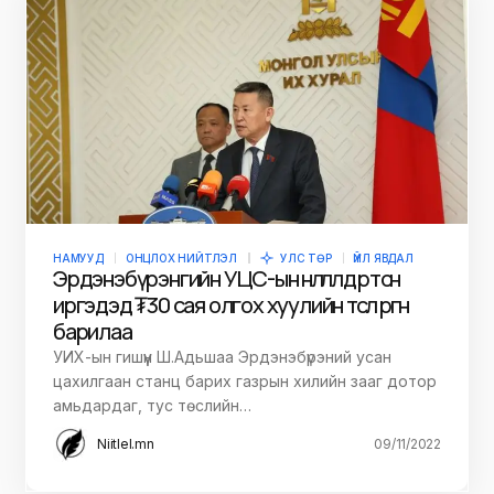
НАМУУД
ОНЦЛОХ НИЙТЛЭЛ
УЛС ТӨР
ҮЙЛ ЯВДАЛ
Эрдэнэбүрэнгийн УЦС-ын нөлөөлөлд өртсөн
иргэдэд ₮30 сая олгох хуулийн төсөл өргөн
барилаа
УИХ-ын гишүүн Ш.Адьшаа Эрдэнэбүрэний усан
цахилгаан станц барих газрын хилийн зааг дотор
амьдардаг, тус төслийн…
Niitlel.mn
09/11/2022