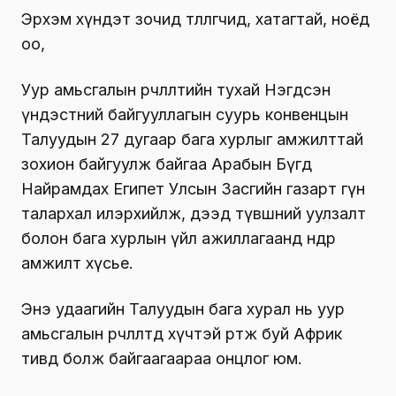
Эрхэм хүндэт зочид төлөөлөгчид, хатагтай, ноёд
оо,
Уур амьсгалын өөрчлөлтийн тухай Нэгдсэн
үндэстний байгууллагын суурь конвенцын
Талуудын 27 дугаар бага хурлыг амжилттай
зохион байгуулж байгаа Арабын Бүгд
Найрамдах Египет Улсын Засгийн газарт гүн
талархал илэрхийлж, дээд түвшний уулзалт
болон бага хурлын үйл ажиллагаанд өндөр
амжилт хүсье.
Энэ удаагийн Талуудын бага хурал нь уур
амьсгалын өөрчлөлтөд хүчтэй өртөж буй Африк
тивд болж байгаагаараа онцлог юм.