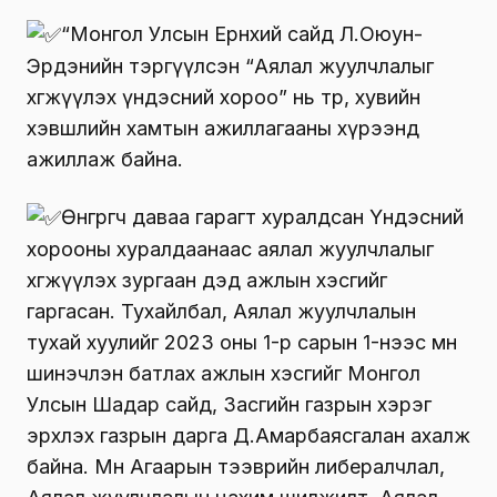
“Монгол Улсын Ерөнхий сайд Л.Оюун-
Эрдэнийн тэргүүлсэн “Аялал жуулчлалыг
хөгжүүлэх үндэсний хороо” нь төр, хувийн
хэвшлийн хамтын ажиллагааны хүрээнд
ажиллаж байна.
Өнгөрөгч даваа гарагт хуралдсан Үндэсний
хорооны хуралдаанаас аялал жуулчлалыг
хөгжүүлэх зургаан дэд ажлын хэсгийг
гаргасан. Тухайлбал, Аялал жуулчлалын
тухай хуулийг 2023 оны 1-р сарын 1-нээс өмнө
шинэчлэн батлах ажлын хэсгийг Монгол
Улсын Шадар сайд, Засгийн газрын хэрэг
эрхлэх газрын дарга Д.Амарбаясгалан ахалж
байна. Мөн Агаарын тээврийн либералчлал,