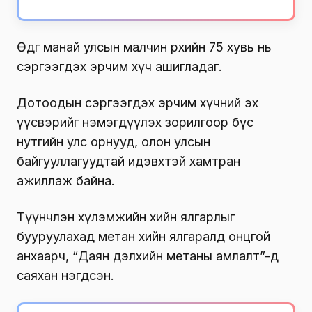
Өдгөө манай улсын малчин өрхийн 75 хувь нь
сэргээгдэх эрчим хүч ашигладаг.
Дотоодын сэргээгдэх эрчим хүчний эх
үүсвэрийг нэмэгдүүлэх зорилгоор бүс
нутгийн улс орнууд, олон улсын
байгууллагуудтай идэвхтэй хамтран
ажиллаж байна.
Түүнчлэн хүлэмжийн хийн ялгарлыг
бууруулахад метан хийн ялгаралд онцгой
анхаарч, “Даян дэлхийн метаны амлалт”-д
саяхан нэгдсэн.