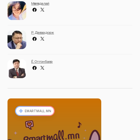
Мөнгөндалай
Р. Даваадорж
Ё. Отгонбаяр
EMARTMALL.MN