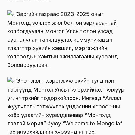
Засгийн газраас 2023-2025 оныг
Монголд зочлох жил болгон зарласантай
холбогдуулан Монгол Улсыг олон улсад
сурталчлан танилцуулах коммуникацын
төлөвлөгөөг төр хувийн хэвшил, мэргэжлийн
холбоодын хамтын ажиллагааны хүрээнд
боловсруулсан.
Энэ төлөвлөгөөг хэрэгжүүлэхийн тулд нэн
тэргүүнд Монгол Улсыг илэрхийлэх түлхүүр
үг, өнгө төрхийг тодорхойлсон. Ингээд “Аялал
жуулчлалыг хөгжүүлэх үндэсний хороо”-ны
хоёр удаагийн хуралдаанаар “Монголд
тавтай морил” буюу “Welcome to Mongolia”
гэх илэрхийллийн хүрээнд өнгө төрхөө