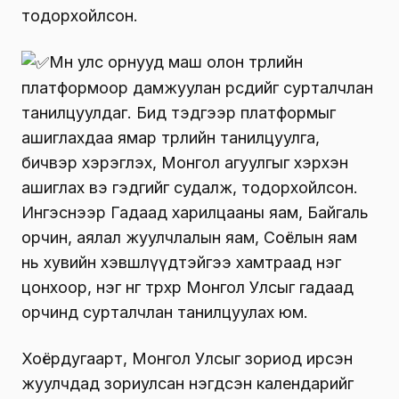
тодорхойлсон.
Мөн улс орнууд маш олон төрлийн
платформоор дамжуулан өөрсдийгөө сурталчлан
танилцуулдаг. Бид тэдгээр платформыг
ашиглахдаа ямар төрлийн танилцуулга,
бичвэр хэрэглэх, Монгол агуулгыг хэрхэн
ашиглах вэ гэдгийг судалж, тодорхойлсон.
Ингэснээр Гадаад харилцааны яам, Байгаль
орчин, аялал жуулчлалын яам, Соёлын яам
нь хувийн хэвшлүүдтэйгээ хамтраад нэг
цонхоор, нэг өнгө төрхөөр Монгол Улсыг гадаад
орчинд сурталчлан танилцуулах юм.
Хоёрдугаарт, Монгол Улсыг зориод ирсэн
жуулчдад зориулсан нэгдсэн календарийг