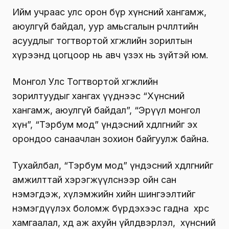
Ийм учраас улс орон бүр хүнсний хангамж,
аюулгүй байдал, уур амьсгалын өөрчлөлтийн
асуудлыг тогтвортой хөгжлийн зорилтын
хүрээнд цогцоор нь авч үзэх нь зүйтэй юм.
Монгол Улс Тогтвортой хөгжлийн
зорилтуудыг хангах үүднээс “Хүнсний
хангамж, аюулгүй байдал”, “Эрүүл монгол
хүн”, “Тэрбум мод” үндэсний хөдөлгөөнийг эх
орондоо санаачлан зохион байгуулж байна.
Тухайлбал, “Тэрбум мод” үндэсний хөдөлгөөнийг
амжилттай хэрэгжүүлснээр ойн сан
нэмэгдэж, хүлэмжийн хийн шингээлтийг
нэмэгдүүлэх боломж бүрдэхээс гадна хөрс
хамгаалал, хөдөө аж ахуйн үйлдвэрлэл, хүнсний