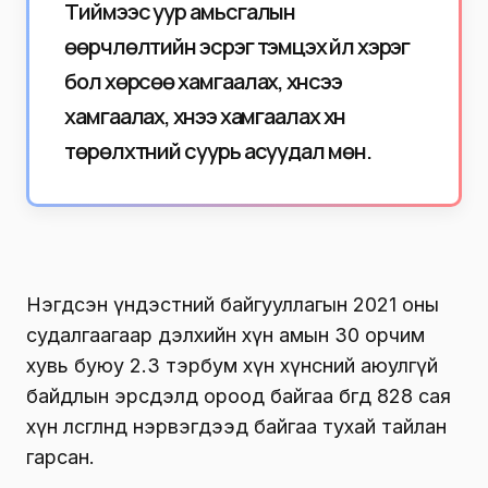
Тиймээс уур амьсгалын
өөрчлөлтийн эсрэг тэмцэх үйл хэрэг
бол хөрсөө хамгаалах, хүнсээ
хамгаалах, хүнээ хамгаалах хүн
төрөлхтний суурь асуудал мөн.
Нэгдсэн үндэстний байгууллагын 2021 оны
судалгаагаар дэлхийн хүн амын 30 орчим
хувь буюу 2.3 тэрбум хүн хүнсний аюулгүй
байдлын эрсдэлд ороод байгаа бөгөөд 828 сая
хүн өлсгөлөнд нэрвэгдээд байгаа тухай тайлан
гарсан.