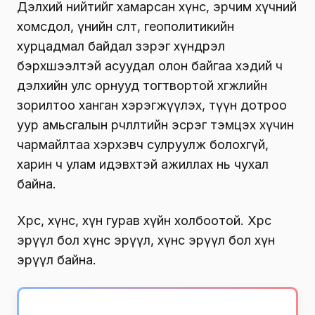
Дэлхий нийтийг хамарсан хүнс, эрчим хүчний
хомсдол, үнийн өсөлт, геополитикийн
хурцадмал байдал зэрэг хүндрэл
бэрхшээлтэй асуудал олон байгаа хэдий ч
дэлхийн улс орнууд тогтвортой хөгжлийн
зорилтоо ханган хэрэгжүүлэх, түүн дотроо
уур амьсгалын өөрчлөлтийн эсрэг тэмцэх хүчин
чармайлтаа хэрхэвч сулруулж болохгүй,
харин ч улам идэвхтэй ажиллах нь чухал
байна.
Хөрс, хүнс, хүн гурав хүйн холбоотой. Хөрс
эрүүл бол хүнс эрүүл, хүнс эрүүл бол хүн
эрүүл байна.