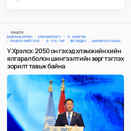
ОНЦЛОХ
БАЙГАЛЬ ОРЧИН
ЕРӨНХИЙЛӨГЧ
НИЙГЭМ
ОНЦЛОХ НИЙТЛЭЛ
УЛС ТӨР
ҮЙЛ ЯВДАЛ
ШИНЖЛЭХ УХААН
У.Хүрэлсүх: 2050 он гэхэд хүлэмжийн хийн
ялгарал болон шингээлтийн зөрүүг тэглэх
зорилт тавьж байна