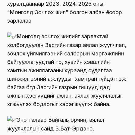
хуралдаанаар 2023, 2024, 2025 оныг
“Монголд Зочлох жил” болгон албан ёсоор
зарлалаа
Монголд зочлох жилийг зарлахтай
холбогдуулан Засгийн газар аялал жуулчлал,
зочлох үйлчилгээний салбарын мэргэжлийн
байгууллагуудтай төр, хувийн хэвшлийн
хамтын ажиллагааны хүрээнд судалгаа
шинжилгээний ажлуудыг хамтран гүйцэтгэж
байгаа бөгөөд Засгийн газрын гишүүд дэд
ажлын хэсгүүдийг ахлан, аялал жуулчлалыг
хөгжүүлэх бодлогыг хэрэгжүүлж байна.
Энэ талаар Байгаль орчин, аялал
жуулчлалын сайд Б.Бат-Эрдэнэ: