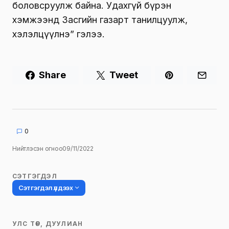
боловсруулж байна. Удахгүй бүрэн
хэмжээнд Засгийн газарт танилцуулж,
хэлэлцүүлнэ” гэлээ.
Share
Tweet
0
Нийтлэсэн огноо
09/11/2022
СЭТГЭГДЭЛ
Сэтгэгдэл үлдээх
УЛС ТӨР, ДУУЛИАН