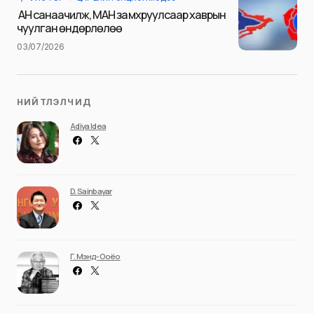
Илгээх
АН санаачилж, МАН замхруулсаар хаврын
чуулган өндөрлөлөө
03/07/2026
НИЙТЛЭЛЧИД
Adiya Idea
D. Sainbayar
Г. Мэнд-Ооёо