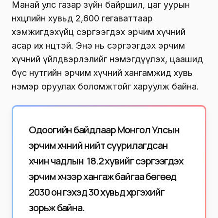
Манай улс газар зүйн байршил, цаг уурын
нөхцөлийн хувьд 2,600 гегаваттаар
хэмжигдэхүйц сэргээгдэх эрчим хүчний
асар их нөөцтэй. Энэ нь сэргээгдэх эрчим
хүчний үйлдвэрлэлийг нэмэгдүүлэх, цаашид
бүс нутгийн эрчим хүчний хангамжид хувь
нэмэр оруулах боломжтойг харуулж байна.
Одоогийн байдлаар Монгол Улсын
эрчим хүчний нийт суурилагдсан
хүчин чадлын 18.2 хувийг сэргээгдэх
эрчим хүчээр хангаж байгаа бөгөөд
2030 он гэхэд 30 хувьд хүргэхийг
зорьж байна.