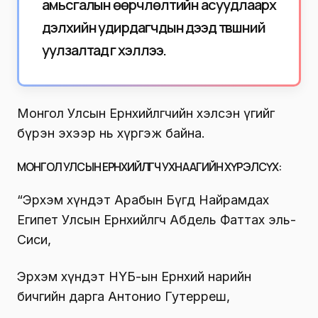
амьсгалын өөрчлөлтийн асуудлаарх
дэлхийн удирдагчдын дээд түвшний
уулзалтад үг хэллээ.
Монгол Улсын Ерөнхийлөгчийн хэлсэн үгийг
бүрэн эхээр нь хүргэж байна.
МОНГОЛ УЛСЫН ЕРӨНХИЙЛӨГЧ УХНААГИЙН ХҮРЭЛСҮХ:
“Эрхэм хүндэт Арабын Бүгд Найрамдах
Египет Улсын Ерөнхийлөгч Абдель Фаттах эль-
Сиси,
Эрхэм хүндэт НҮБ-ын Ерөнхий нарийн
бичгийн дарга Антонио Гутерреш,