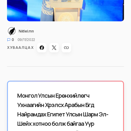
Niitlel.mn
0
09/11/2022
ХУВААЛЦАХ
Монгол Улсын Ерөнхийлөгч
Ухнаагийн Хүрэлсүх Арабын Бүгд
Найрамдах Египет Улсын Шарм Эл-
Шейх хотноо болж байгаа Уур