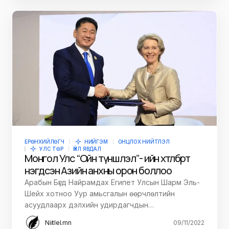
ЕРӨНХИЙЛӨГЧ
НИЙГЭМ
ОНЦЛОХ НИЙТЛЭЛ
УЛС ТӨР
ҮЙЛ ЯВДАЛ
Монгол Улс “Ойн түншлэл”- ийн хөтөлбөрт
нэгдсэн Азийн анхны орон боллоо
Арабын Бүгд Найрамдах Египет Улсын Шарм Эль-
Шейх хотноо Уур амьсгалын өөрчлөлтийн
асуудлаарх дэлхийн удирдагчдын…
Niitlel.mn
09/11/2022