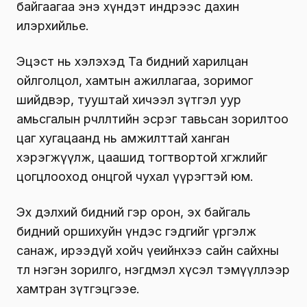
байгаагаа энэ хүндэт индрээс дахин
илэрхийлье.
Эцэст нь хэлэхэд Та бидний харилцан
ойлголцол, хамтын ажиллагаа, зоримог
шийдвэр, тууштай хичээл зүтгэл уур
амьсгалын өөрчлөлтийн эсрэг тавьсан зорилтоо
цаг хугацаанд нь амжилттай ханган
хэрэгжүүлж, цаашид тогтвортой хөгжлийг
цогцлооход онцгой чухал үүрэгтэй юм.
Эх дэлхий бидний гэр орон, эх байгаль
бидний оршихуйн үндэс гэдгийг үргэлж
санаж, ирээдүй хойч үеийнхээ сайн сайхны
төлөө нэгэн зорилго, нэгдмэл хүсэл тэмүүллээр
хамтран зүтгэцгээе.