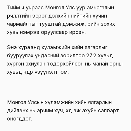
Тийм ч учраас Монгол Улс уур амьсгалын
өөрчлөлтийн эсрэг дэлхийн нийтийн хүчин
чармайлтыг тууштай дэмжиж, өөрийн зохих
хувь нэмрээ оруулсаар ирсэн.
Энэ хүрээнд хүлэмжийн хийн ялгарлыг
бууруулах үндэсний зорилтоо 27.2 хувьд
хүргэн ахиулан тодорхойлсон нь манай орны
хувьд өндөр үзүүлэлт юм.
Монгол Улсын хүлэмжийн хийн ялгарлын
дийлэнх нь эрчим хүч, хөдөө аж ахуйн салбарт
оногддог.