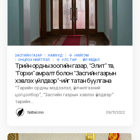
ЗАСГИЙН ГАЗАР
НАМУУД
НИЙГЭМ
ОНЦЛОХ НИЙТЛЭЛ
УЛС ТӨР
ҮЙЛ ЯВДАЛ
Төрийн ордны зоогийн газар, “Элит” төв,
“Горхи” амралт болон “Засгийн газрын
хэвлэх үйлдвэр”-ийг татан буулгана
“Төрийн ордны мэдээлэл, үйлчилгээний
цогцолбор”, “Засгийн газрын хэвлэх үйлдвэр”
төрийн…
Niitlel.mn
09/11/2022