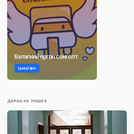
Бэлэгний өргөн сонголт
Цааш үзэх
ДАРАА НЬ УНШИХ