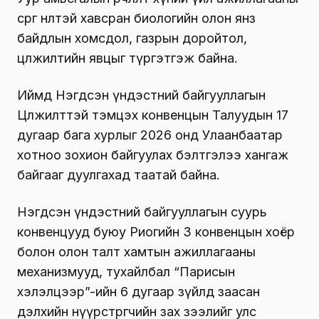
сөрөг нөлөөтэй хавсран биологийн олон янз
байдлын хомсдол, газрын доройтол,
цөлжилтийн явцыг түргэтгэж байна.
Иймд Нэгдсэн үндэстний байгууллагын
Цөлжилттэй тэмцэх конвенцын Талуудын 17
дугаар бага хурлыг 2026 онд Улаанбаатар
хотноо зохион байгуулах бэлтгэлээ хангаж
байгааг дуулгахад таатай байна.
Нэгдсэн үндэстний байгууллагын суурь
конвенцууд буюу Риогийн 3 конвенцын хоёр
болон олон талт хамтын ажиллагааны
механизмууд, тухайлбал “Парисын
хэлэлцээр”-ийн 6 дугаар зүйлд заасан
дэлхийн нүүрстөрөгчийн зах зээлийг улс