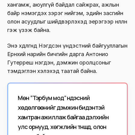
хангамж, аюулгүй байдал сайжрах, ажлын
байр нэмэгдэх зэрэг нийгэм, эдийн засгийн
олон асуудлыг шийдвэрлэхэд эерэгээр нөлөөлнө
гэж үзэж байна.
Энэ хөдөлгөөнд Нэгдсэн үндэстний байгууллагын
Ерөнхий нарийн бичгийн дарга Антонио
Гутерреш нэгдэн, дэмжин оролцсоныг
тэмдэглэн хэлэхэд таатай байна.
Мөн “Тэрбум мод” үндэсний
хөдөлгөөнийг дэмжин бидэнтэй
хамтран ажиллаж байгаа дэлхийн
улс орнууд, хөгжлийн түншүүд, олон