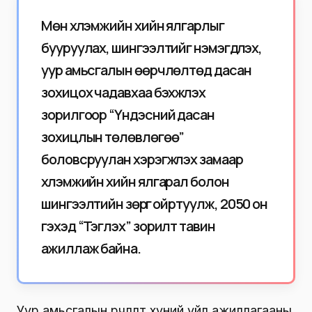
Мөн хүлэмжийн хийн ялгарлыг
бууруулах, шингээлтийг нэмэгдүүлэх,
уур амьсгалын өөрчлөлтөд дасан
зохицох чадавхаа бэхжүүлэх
зорилгоор “Үндэсний дасан
зохицлын төлөвлөгөө”
боловсруулан хэрэгжүүлэх замаар
хүлэмжийн хийн ялгарал болон
шингээлтийн зөрүүг ойртуулж, 2050 он
гэхэд “Тэглэх” зорилт тавин
ажиллаж байна.
Уур амьсгалын өөрчлөлт хүний үйл ажиллагааны