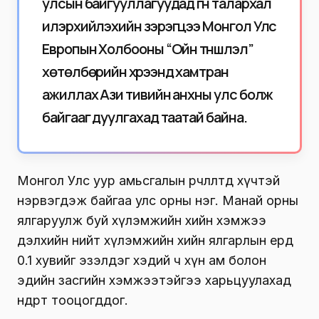
улсын байгууллагуудад гүн талархал
илэрхийлэхийн зэрэгцээ Монгол Улс
Европын Холбооны “Ойн түншлэл”
хөтөлбөрийн хүрээнд хамтран
ажиллах Ази тивийн анхны улс болж
байгааг дуулгахад таатай байна.
Монгол Улс уур амьсгалын өөрчлөлтөд хүчтэй
нэрвэгдэж байгаа улс орны нэг. Манай орны
ялгаруулж буй хүлэмжийн хийн хэмжээ
дэлхийн нийт хүлэмжийн хийн ялгарлын ердөө
0.1 хувийг эзэлдэг хэдий ч хүн ам болон
эдийн засгийн хэмжээтэйгээ харьцуулахад
өндөрт тооцогддог.