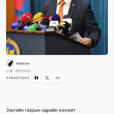
Niitlel.mn
0
09/11/2022
ХУВААЛЦАХ
Засгийн газрын өнөөдрийн ээлжит