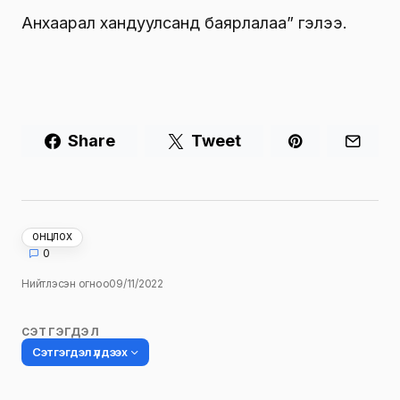
Анхаарал хандуулсанд баярлалаа” гэлээ.
Share
Tweet
ОНЦЛОХ
0
Нийтлэсэн огноо
09/11/2022
СЭТГЭГДЭЛ
Сэтгэгдэл үлдээх