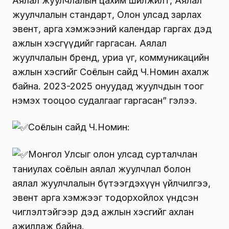
Аялал жуулчлалын цахим шилжилт, Аялал
жуулчлалын стандарт, Олон улсад зарлах
эвент, арга хэмжээний календар гаргах дэд
ажлын хэсгүүдийг гаргасан. Аялал
жуулчлалын бренд, уриа үг, коммуникацийн
ажлын хэсгийг Соёлын сайд Ч.Номин ахалж
байна. 2023-2025 онуудад жуулчдын тоог
нэмэх тооцоо судалгааг гаргасан” гэлээ.
Соёлын сайд Ч.Номин:
Монгол Улсыг олон улсад сурталчлан
таниулах соёлын аялал жуулчлал болон
аялал жуулчлалын бүтээгдэхүүн үйлчилгээ,
эвент арга хэмжээг тодорхойлох үндсэн
чиглэлтэйгээр дэд ажлын хэсгийг ахлан
ажиллаж байна.