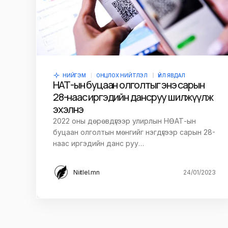
НИЙГЭМ
ОНЦЛОХ НИЙТЛЭЛ
ҮЙЛ ЯВДАЛ
НӨАТ-ын буцаан олголтыг энэ сарын
28-наас иргэдийн дансруу шилжүүлж
эхэлнэ
2022 оны дөрөвдүгээр улирлын НӨАТ-ын
буцаан олголтын мөнгийг нэгдүгээр сарын 28-
наас иргэдийн данс руу…
Niitlel.mn
24/01/2023