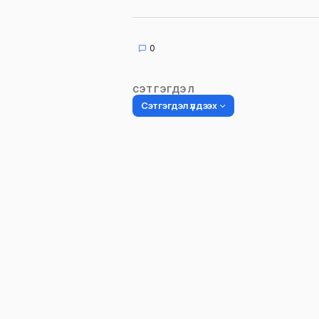
0
СЭТГЭГДЭЛ
Сэтгэгдэл үлдээх
Таны имэйл хаягийг нийтлэхгүй.
Шаардлагатай талбаруудыг
*
гэ
тэмдэглэсэн
Name
*
Сэтгэгдэл
*