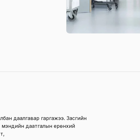
албан даалгавар гаргажээ. Засгийн
үүл мэндийн даатгалын ерөнхий
т,