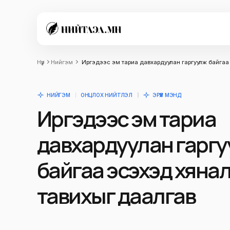
Нүүр
Нийгэм
Иргэдээс эм тариа давхардуулан гаргуулж байгаа
НИЙГЭМ
ОНЦЛОХ НИЙТЛЭЛ
ЭРҮҮЛ МЭНД
Иргэдээс эм тариа
давхардуулан гарг
байгаа эсэхэд хяна
тавихыг даалгав