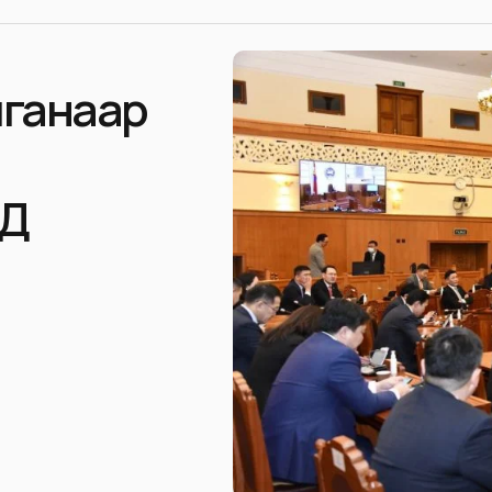
лганаар
ҮД