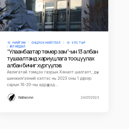
НИЙГЭМ
ОНЦЛОХ НИЙТЛЭЛ
УЛС ТӨР
ҮЙЛ ЯВДАЛ
“Улаанбаатар төмөр зам”-ын 13 албан
тушаалтанд хариуцлага тооцуулах
албан бичиг хүргүүлэв
Авлигатай тэмцэх газрын Хяналт шалгалт, дүн
шинжилгээний хэлтэс нь 2023 оны 1 дүгээр
сарын 16-20-ны өдрүүдэд…
Niitlel.mn
24/01/2023