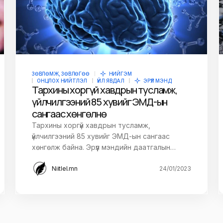
ЗӨВЛӨМЖ, ЗӨВЛӨГӨӨ
НИЙГЭМ
ОНЦЛОХ НИЙТЛЭЛ
ҮЙЛ ЯВДАЛ
ЭРҮҮЛ МЭНД
Тархины хоргүй хавдрын тусламж,
үйлчилгээний 85 хувийг ЭМД-ын
сангаас хөнгөлнө
Тархины хоргүй хавдрын тусламж,
үйлчилгээний 85 хувийг ЭМД-ын сангаас
хөнгөлж байна. Эрүүл мэндийн даатгалын…
Niitlel.mn
24/01/2023