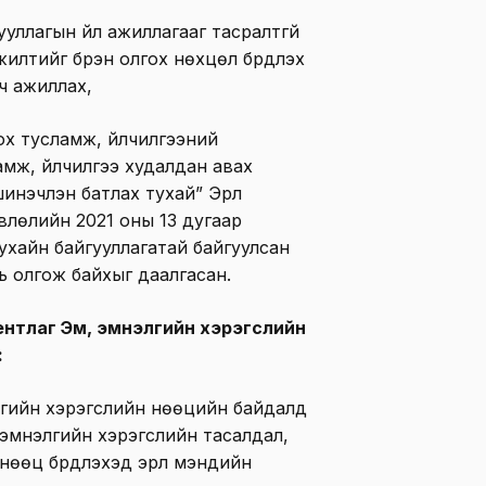
уллагын үйл ажиллагааг тасралтгүй
илтийг бүрэн олгох нөхцөл бүрдүүлэх
ч ажиллах,
ох тусламж, үйлчилгээний
ламж, үйлчилгээ худалдан авах
инэчлэн батлах тухай” Эрүүл
влөлийн 2021 оны 13 дугаар
тухайн байгууллагатай байгуулсан
ь олгож байхыг даалгасан.
гентлаг Эм, эмнэлгийн хэрэгслийн
:
гийн хэрэгслийн нөөцийн байдалд
 эмнэлгийн хэрэгслийн тасалдал,
нөөц бүрдүүлэхэд эрүүл мэндийн