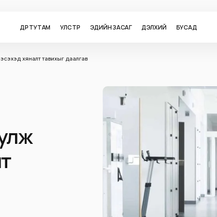
ӨДӨР ТУТАМ
УЛС ТӨР
ЭДИЙН ЗАСАГ
ДЭЛХИЙ
БУСАД
 эсэхэд хяналт тавихыг даалгав
уулж
лт