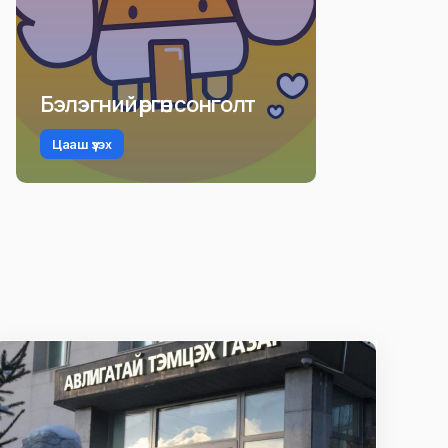
Бэлэгний өргөн сонголт
Цааш үзэх