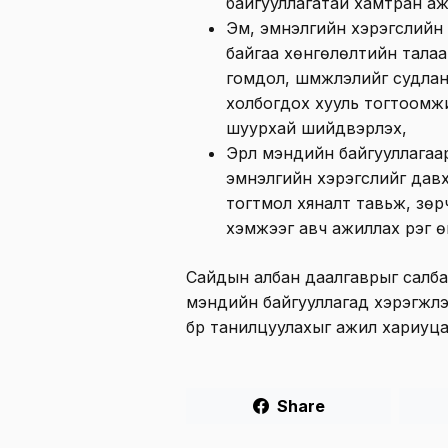
байгууллагатай хамтран аж
Эм, эмнэлгийн хэрэгслийн үн
байгаа хөнгөлөлтийн талаа
гомдол, шүүмжлэлийг судлан
холбогдох хууль тогтоомж
шуурхай шийдвэрлэх,
Эрүүл мэндийн байгууллагаар
эмнэлгийн хэрэгслийг давх
тогтмол хяналт тавьж, зөрч
хэмжээг авч ажиллах үүрэг ө
Сайдын албан даалгаврыг салбар
мэндийн байгууллагад хэрэгжүүл
бүр танилцуулахыг ажил хариуцаж
Share