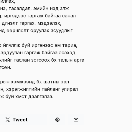
иллах,
э, тасалдал, эмийн үнэд үзүүлж
р иргэдээс гаргаж байгаа санал
 дүгнэлт гаргах, мэдээлэх,
ид өөрчлөлт оруулах асуудлыг
 үйлчлүүлж буй иргэнээс эм тариа,
ардуулан гаргаж байгаа эсэхэд
лийг таслан зогсоох бүх талын арга
гсөн.
ын хэмжээнд бүх шатны эрүүл
эн, хэрэгжилтийн тайланг улирал
 буй хүмүүст даалгалаа.
Tweet