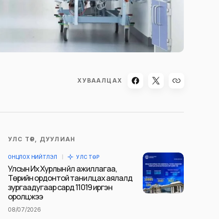
ХУВААЛЦАХ
УЛС ТӨР, ДУУЛИАН
ОНЦЛОХ НИЙТЛЭЛ
УЛС ТӨР
Улсын Их Хурлын үйл ажиллагаа,
Төрийн ордонтой танилцах аялалд
зургаадугаар сард 11019 иргэн
оролцжээ
08/07/2026