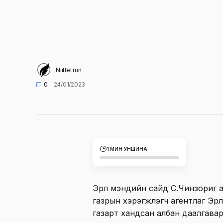
Niitlel.mn
0
24/01/2023
1 МИН УНШИНА
Эрүүл мэндийн сайд С.Чинзориг 
газрын хэрэгжүүлэгч агентлаг Эр
газарт хандсан албан даалгавар