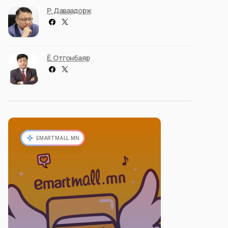
Р. Даваадорж
Ё. Отгонбаяр
EMARTMALL.MN