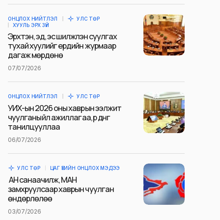
ОНЦЛОХ НИЙТЛЭЛ
УЛС ТӨР
ХУУЛЬ ЭРХ ЗҮЙ
Эрхтэн, эд, эс шилжүүлэн суулгах
тухай хуулийг ердийн журмаар
дагаж мөрдөнө
07/07/2026
ОНЦЛОХ НИЙТЛЭЛ
УЛС ТӨР
УИХ-ын 2026 оны хаврын ээлжит
чуулганы үйл ажиллагаа, үр дүнг
танилцууллаа
06/07/2026
УЛС ТӨР
ЦАГ ҮЕИЙН ОНЦЛОХ МЭДЭЭ
АН санаачилж, МАН
замхруулсаар хаврын чуулган
өндөрлөлөө
03/07/2026