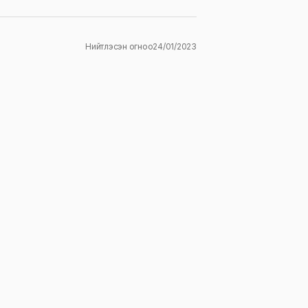
Нийтлэсэн огноо
24/01/2023
ж
E-mail
*