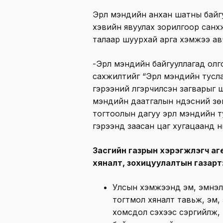
Эрүүл мэндийн анхан шатны байгу
хэвийн явуулах зорилгоор санхүүж
талаар шуурхай арга хэмжээ ав
-Эрүүл мэндийн байгууллагад олг
сахүүжилтийг “Эрүүл мэндийн тус
гэрээний үлгэрчилсэн загварыг ш
мэндийн даатгалын үндэсний зө
тогтоолын дагуу эрүүл мэндийн 
гэрээнд заасан цаг хугацаанд н
Засгийн газрын хэрэгжүүлэгч а
хяналт, зохицуулалтын газарт
Улсын хэмжээнд эм, эмнэл
тогтмол хяналт тавьж, эм,
хомсдол үүсэхээс сэргийлж, 