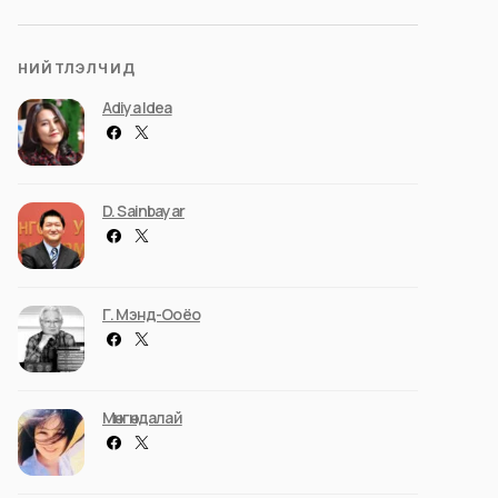
НИЙТЛЭЛЧИД
Adiya Idea
D. Sainbayar
Г. Мэнд-Ооёо
Мөнгөндалай