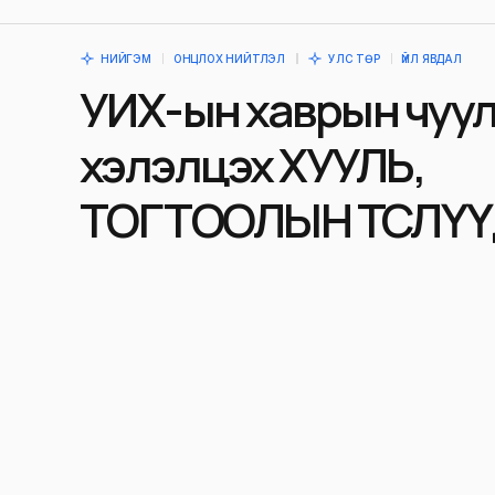
НИЙГЭМ
ОНЦЛОХ НИЙТЛЭЛ
УЛС ТӨР
ҮЙЛ ЯВДАЛ
УИХ-ын хаврын чуу
хэлэлцэх ХУУЛЬ,
ТОГТООЛЫН ТӨСЛҮ