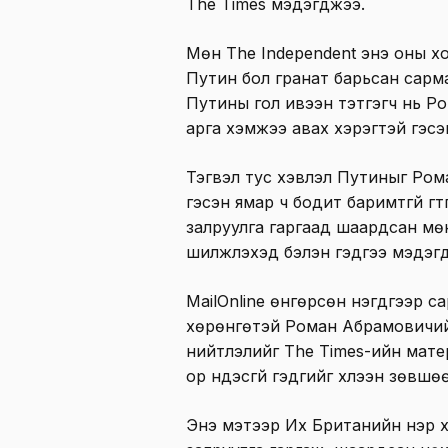
The Times мэдэгджээ.
Мөн The Independent энэ оны х
Путин бол гранат барьсан сарм
Путины гол ивээн тэтгэгч нь Ро
арга хэмжээ авах хэрэгтэй гэсэ
Тэгвэл тус хэвлэл Путиныг Ром
гэсэн ямар ч бодит баримтгүй гү
залруулга гаргаад шаардсан мө
шилжүүлэхэд бэлэн гэдгээ мэдэг
MailOnline өнгөрсөн нэгдүгээр 
хөрөнгөтэй Роман Абрамовичийн
нийтлэлийг The Times-ийн мате
ор үндэсгүй гэдгийг хүлээн зөвшө
Энэ мэтээр Их Британийн нэр хүн