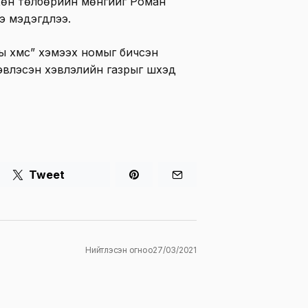
хөн төлбөрийн мөнгийг Роман
э мэдэгдлээ.
хүмүүс” хэмээх номыг бичсэн
влэсэн хэвлэлийн газрыг шүүхэд
Tweet
Нийтлэсэн огноо
27/03/2021