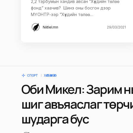
2,2 тэрбумын хандив авсан “Хүүхдийн төлөө
фонд” хаачив? Шинэ оны босгон дээр
МҮОНТР-ээр “Хүүхдийн төлөө…
Niitlel.mn
29/03/2021
СПОРТ
ХӨЛБӨМБӨГ
Оби Микел: Зарим н
шиг авъяаслаг төрч
шударга бус