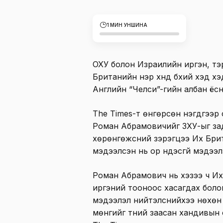
1 МИН УНШИНА
ОХУ болон Израилийн иргэн, т
Британийн нэр хүнд бүхий хэд х
Английн “Челси”-гийн албан ёс
The Times-т өнгөрсөн нэгдүгээр
Роман Абрамовичийг ЗХУ-ыг за
хөрөнгөжсний зэрэгцээ Их Бри
мэдээлсэн нь ор үндэсгүй мэдээл
Роман Абрамович нь хэзээ ч Их
иргэний тооноос хасагдах боло
мэдээлэл нийтэлснийхээ нөхөн
мөнгийг түүний заасан хандивын 