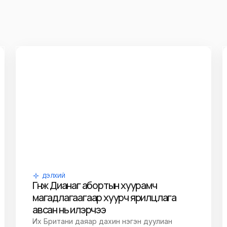
ДЭЛХИЙ
Гүнж Дианаг абортын хуурамч
магадлагаагаар хуурч ярилцлага
авсан нь илэрчээ
Их Британи даяар дахин нэгэн дуулиан