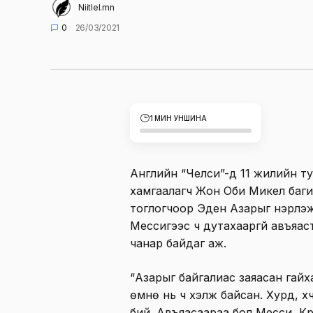
Niitlel.mn
0
26/03/2021
1 МИН УНШИНА
Английн “Челси”-д 11 жилийн т
хамгаалагч Жон Оби Микел баги
тоглогчоор Эден Азарыг нэрлэ
Мессигээс ч дутахааргүй авъяас
чанар байдаг аж.
“Азарыг байгалиас заяасан гайх
өмнө нь ч хэлж байсан. Хурд, хүч
бий. Авъяасаараа бол Месси, 