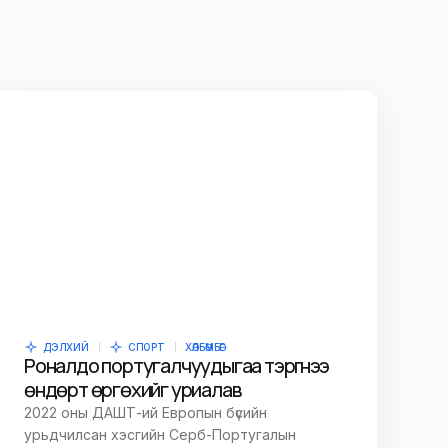
ДЭЛХИЙ
СПОРТ
ХӨЛБӨМБӨГ
Роналдо португалчуудыгаа тэргүүнээ
өндөрт өргөхийг уриалав
2022 оны ДАШТ-ий Европын бүсийн
урьдчилсан хэсгийн Серб-Португалын