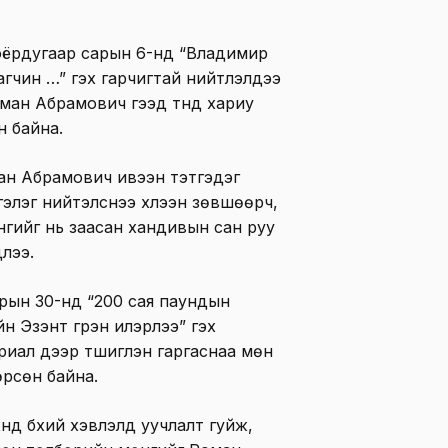
оёрдугаар сарын 6-нд “Владимир
агчин …” гэх гарчигтай нийтлэлдээ
ман Абрамович гээд түүнд хариу
н байна.
ан Абрамович ивээн тэтгэдэг
тгэлэг нийтэлснээ хүлээн зөвшөөрч,
нгийг нь заасан хандивын сан руу
длээ.
сарын 30-нд “200 сая паундын
 Эзэнт гүрэн илэрлээ” гэх
риал дээр түшиглэн гаргаснаа мөн
өрсөн байна.
д бүхий хэвлэлүүд уучлалт гуйж,