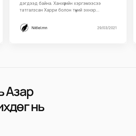
дэгдээд байна. Ханхүүгийн хэргэмээсээ
татгалзсан Харри болон түүний эхнэр…
Niitlel.mn
29/03/2021
ь Азар
ихдөг нь