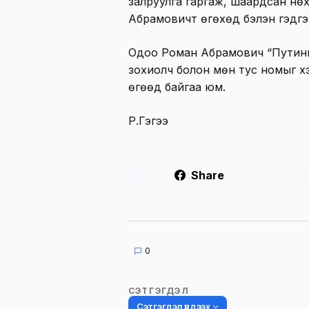
залруулга гаргаж, шаардсан нө
Абрамовичт өгөхөд бэлэн гэдгэ
Одоо Роман Абрамович “Путины 
зохиолч болон мөн тус номыг хэ
өгөөд байгаа юм.
Р.Гэгээ
Share
0
СЭТГЭГДЭЛ
Сэтгэгдэл үлдээх