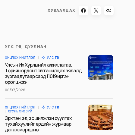
ХУВААЛЦАХ
УЛС ТӨР, ДУУЛИАН
ОНЦЛОХ НИЙТЛЭЛ
УЛС ТӨР
Улсын Их Хурлын үйл ажиллагаа,
Төрийн ордонтой танилцах аялалд
зургаадугаар сард 11019 иргэн
оролцжээ
08/07/2026
ОНЦЛОХ НИЙТЛЭЛ
УЛС ТӨР
ХУУЛЬ ЭРХ ЗҮЙ
Эрхтэн, эд, эс шилжүүлэн суулгах
тухай хуулийг ердийн журмаар
дагаж мөрдөнө