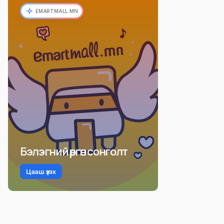
EMARTMALL.MN
Бэлэгний өргөн сонголт
Цааш үзэх