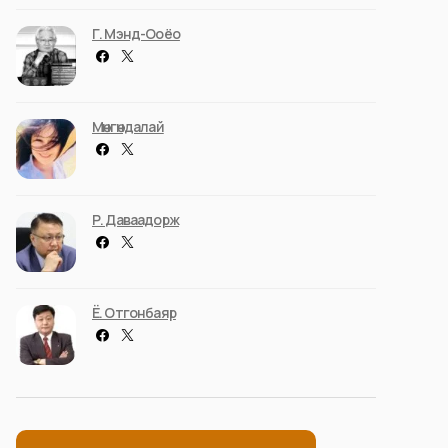
Г. Мэнд-Ооёо
Мөнгөндалай
Р. Даваадорж
Ё. Отгонбаяр