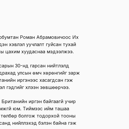
эрбумтан Роман Абрамовичоос Их
эдэн хэвлэл уучлалт гуйсан тухай
ны цахим хуудаснаа мэдээлжээ.
 сарын 30-нд гарсан нийтлэлд
драхад улсын өмч хөрөнгийг зарж
танийн иргэнээс хасагдсан гэж
эл гэдгийг хүлээн зөвшөөрчээ.
 Британийн иргэн байгаагүй учир
мжгүй юм. Тиймээс ийм ташаа
 төлбөр болгож тодорхой тооны
санд нийлүүлэхэд бэлэн байна гэж