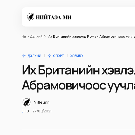
Нүүр
Дэлхий
Их Британийн хэвлэлүүд Роман Абрамовичоос уучла
ДЭЛХИЙ
СПОРТ
ХӨЛБӨМБӨГ
Их Британийн хэвлэл
Абрамовичоос уучла
Niitlel.mn
0
27/03/2021