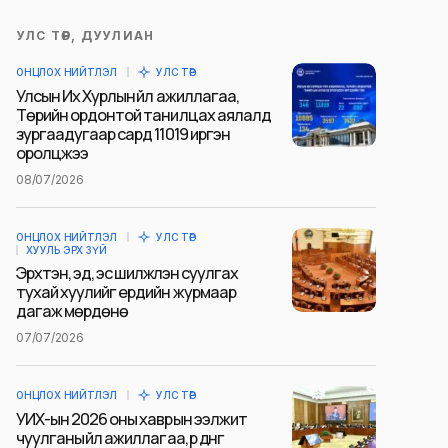
УЛС ТӨР, ДУУЛИАН
ОНЦЛОХ НИЙТЛЭЛ
УЛС ТӨР
Улсын Их Хурлын үйл ажиллагаа,
Төрийн ордонтой танилцах аялалд
зургаадугаар сард 11019 иргэн
оролцжээ
08/07/2026
ОНЦЛОХ НИЙТЛЭЛ
УЛС ТӨР
ХУУЛЬ ЭРХ ЗҮЙ
Эрхтэн, эд, эс шилжүүлэн суулгах
тухай хуулийг ердийн журмаар
дагаж мөрдөнө
07/07/2026
ОНЦЛОХ НИЙТЛЭЛ
УЛС ТӨР
УИХ-ын 2026 оны хаврын ээлжит
чуулганы үйл ажиллагаа, үр дүнг