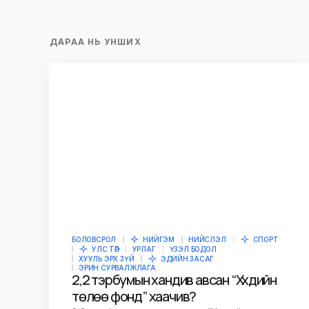
Илгээх
ДАРАА НЬ УНШИХ
БОЛОВСРОЛ
НИЙГЭМ
НИЙСЛЭЛ
СПОРТ
УЛС ТӨР
УРЛАГ
ҮЗЭЛ БОДОЛ
ХУУЛЬ ЭРХ ЗҮЙ
ЭДИЙН ЗАСАГ
ЭРИН СУРВАЛЖЛАГА
2,2 тэрбумын хандив авсан “Хүүхдийн
төлөө фонд” хаачив?