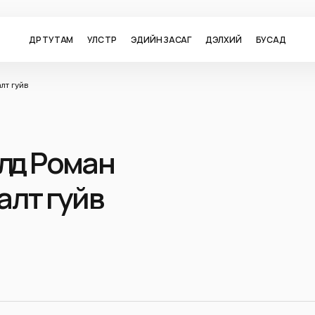
ӨДӨР ТУТАМ
УЛС ТӨР
ЭДИЙН ЗАСАГ
ДЭЛХИЙ
БУСАД
лт гуйв
үүд Роман
лт гуйв