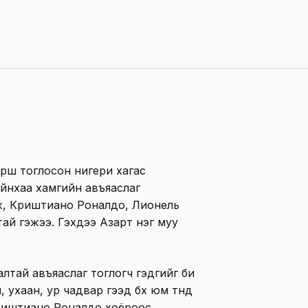
урш тоглосон нигери хагас
йнхаа хамгийн авъяаслаг
ж, Криштиано Роналдо, Лионель
тай гэжээ. Гэхдээ Азарт нэг муу
алтай авъяаслаг тоглогч гэдгийг би
, ухаан, ур чадвар гээд бүх юм түүнд
Криштиано Роналдо хоёроос