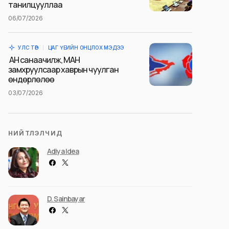
танилцууллаа
06/07/2026
УЛС ТӨР
ЦАГ ҮЕИЙН ОНЦЛОХ МЭДЭЭ
АН санаачилж, МАН
замхруулсаар хаврын чуулган
өндөрлөлөө
03/07/2026
НИЙТЛЭЛЧИД
Adiya Idea
D. Sainbayar