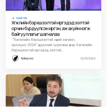
НИЙГЭМ
Хөгжлийн бэрхшээлтэй иргэдэд ээлтэй
орчин бүрдүүлсэн иргэн, аж ахуйн нэгж
байгууллагыг шагналаа
“Хөгжлийн бэрхшээлтэй хүний хөгжил,
оролцоо-2024” үндэсний чуулганы үеэр Хөгжлийн
бэрхшээлтэй иргэдэд ээлтэй…
Niitlel.mn
02/12/2024