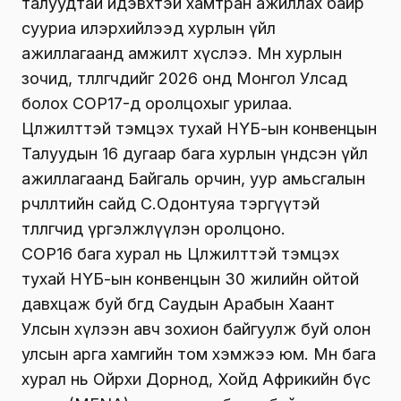
талуудтай идэвхтэй хамтран ажиллах байр
сууриа илэрхийлээд хурлын үйл
ажиллагаанд амжилт хүслээ. Мөн хурлын
зочид, төлөөлөгчдийг 2026 онд Монгол Улсад
болох СОР17-д оролцохыг урилаа.
Цөлжилттэй тэмцэх тухай НҮБ-ын конвенцын
Талуудын 16 дугаар бага хурлын үндсэн үйл
ажиллагаанд Байгаль орчин, уур амьсгалын
өөрчлөлтийн сайд С.Одонтуяа тэргүүтэй
төлөөлөгчид үргэлжлүүлэн оролцоно.
СОР16 бага хурал нь Цөлжилттэй тэмцэх
тухай НҮБ-ын конвенцын 30 жилийн ойтой
давхцаж буй бөгөөд Саудын Арабын Хаант
Улсын хүлээн авч зохион байгуулж буй олон
улсын арга хамгийн том хэмжээ юм. Мөн бага
хурал нь Ойрхи Дорнод, Хойд Африкийн бүс