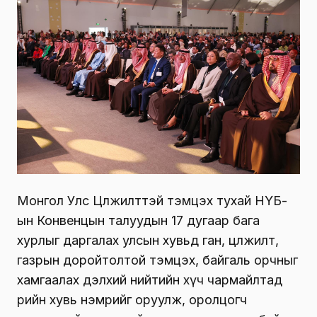
Монгол Улс Цөлжилттэй тэмцэх тухай НҮБ-
ын Конвенцын талуудын 17 дугаар бага
хурлыг даргалах улсын хувьд ган, цөлжилт,
газрын доройтолтой тэмцэх, байгаль орчныг
хамгаалах дэлхий нийтийн хүч чармайлтад
өөрийн хувь нэмрийг оруулж, оролцогч