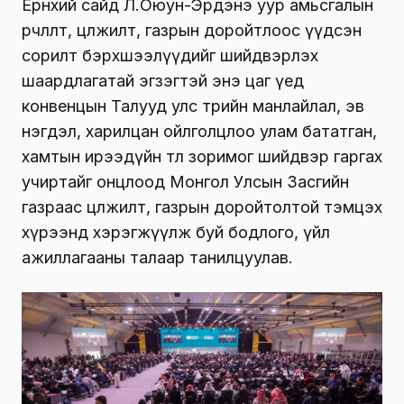
Ерөнхий сайд Л.Оюун-Эрдэнэ уур амьсгалын
өөрчлөлт, цөлжилт, газрын доройтлоос үүдсэн
сорилт бэрхшээлүүдийг шийдвэрлэх
шаардлагатай эгзэгтэй энэ цаг үед
конвенцын Талууд улс төрийн манлайлал, эв
нэгдэл, харилцан ойлголцлоо улам бататган,
хамтын ирээдүйн төлөө зоримог шийдвэр гаргах
учиртайг онцлоод Монгол Улсын Засгийн
газраас цөлжилт, газрын доройтолтой тэмцэх
хүрээнд хэрэгжүүлж буй бодлого, үйл
ажиллагааны талаар танилцуулав.