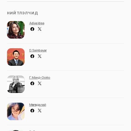
НИЙТЛЭЛЧИД
Adiya Idea
D. Sainbayar
Г. Мэнд-Ооёо
Мөнгөндалай