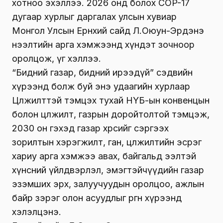
хотноо эхэллээ. 2026 онд болох COP-17
дугаар хурлыг даргалах улсын хувиар
Монгол Улсын Ерөнхий сайд Л.Оюун-Эрдэнэ
нээлтийн арга хэмжээнд хүндэт зочноор
оролцож, үг хэллээ.
“Бидний газар, бидний ирээдүй” сэдвийн
хүрээнд болж буй энэ удаагийн хурлаар
Цөлжилттэй тэмцэх тухай НҮБ-ын конвенцын
болон цөлжилт, газрын доройтолтой тэмцэж,
2030 он гэхэд газар хөрсийг сэргээх
зорилтын хэрэгжилт, ган, цөлжилтийн эсрэг
хариу арга хэмжээ авах, байгальд ээлтэй
хүнсний үйлдвэрлэл, эмэгтэйчүүдийн газар
эзэмших эрх, залуучуудын оролцоо, ажлын
байр зэрэг олон асуудлыг өргөн хүрээнд
хэлэлцэнэ.