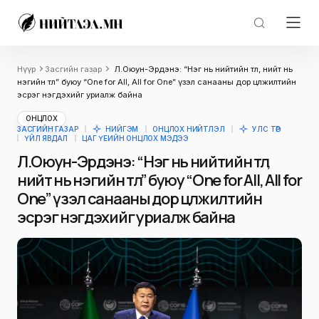
Нүүр
Засгийн газар
Л.Оюун-Эрдэнэ: “Нэг нь нийтийн төлөө, нийт нь
нэгийн төлөө” буюу “One for All, All for One” үзэл санааны дор цөлжилтийн
эсрэг нэгдэхийг уриалж байна
ОНЦЛОХ
ЗАСГИЙН ГАЗАР
НИЙГЭМ
ОНЦЛОХ НИЙТЛЭЛ
УЛС ТӨР
ҮЙЛ ЯВДАЛ
ЦАГ ҮЕИЙН ОНЦЛОХ МЭДЭЭ
Л.Оюун-Эрдэнэ: “Нэг нь нийтийн төлөө,
нийт нь нэгийн төлөө” буюу “One for All, All for
One” үзэл санааны дор цөлжилтийн
эсрэг нэгдэхийг уриалж байна