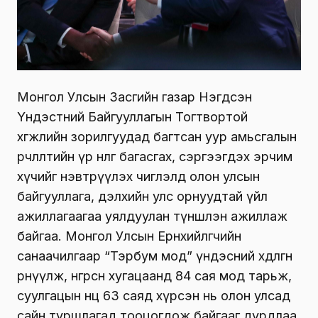
Монгол Улсын Засгийн газар Нэгдсэн
Үндэстний Байгууллагын Тогтвортой
хөгжлийн зорилгуудад багтсан уур амьсгалын
өөрчлөлтийн үр нөлөөг багасгах, сэргээгдэх эрчим
хүчийг нэвтрүүлэх чиглэлд олон улсын
байгууллага, дэлхийн улс орнуудтай үйл
ажиллагаагаа уялдуулан түншлэн ажиллаж
байгаа. Монгол Улсын Ерөнхийлөгчийн
санаачилгаар “Тэрбум мод” үндэсний хөдөлгөөн
өрнүүлж, өнгөрсөн хугацаанд 84 сая мод тарьж,
суулгацын нөөц 63 саяд хүрсэн нь олон улсад
сайн туршлагад тооцогдож байгааг дурдлаа.