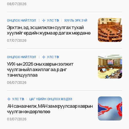
Name
*
08/07/2026
ОНЦЛОХ НИЙТЛЭЛ
УЛС ТӨР
ХУУЛЬ ЭРХ ЗҮЙ
E-mail
*
Эрхтэн, эд, эс шилжүүлэн суулгах тухай
хуулийг ердийн журмаар дагаж мөрдөнө
07/07/2026
Сэтгэгдэл
*
ОНЦЛОХ НИЙТЛЭЛ
УЛС ТӨР
УИХ-ын 2026 оны хаврын ээлжит
чуулганы үйл ажиллагаа, үр дүнг
танилцууллаа
06/07/2026
Save my name and e-mail in this browser for the next
time I comment.
УЛС ТӨР
ЦАГ ҮЕИЙН ОНЦЛОХ МЭДЭЭ
Илгээх
АН санаачилж, МАН замхруулсаар хаврын
чуулган өндөрлөлөө
03/07/2026