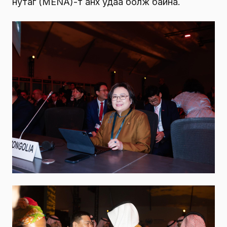
нутаг (MENA)-т анх удаа болж байна.