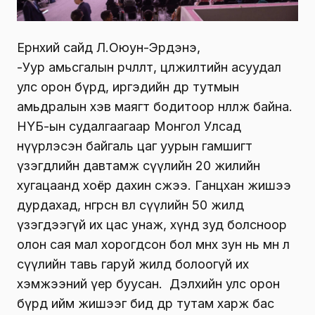
Ерөнхий сайд Л.Оюун-Эрдэнэ,
-Уур амьсгалын өөрчлөлт, цөлжилтийн асуудал
улс орон бүрд, иргэдийн өдөр тутмын
амьдралын хэв маягт бодитоор нөлөөлж байна.
НҮБ-ын судалгаагаар Монгол Улсад
нүүрлэсэн байгаль цаг уурын гамшигт
үзэгдлийн давтамж сүүлийн 20 жилийн
хугацаанд хоёр дахин өсжээ. Ганцхан жишээ
дурдахад, өнгөрсөн өвөл сүүлийн 50 жилд
үзэгдээгүй их цас унаж, хүнд зуд болсноор
олон сая мал хорогдсон бол өмнөх зун нь мөн л
сүүлийн тавь гаруй жилд болоогүй их
хэмжээний үер буусан. Дэлхийн улс орон
бүрд ийм жишээг бид өдөр тутам харж бас