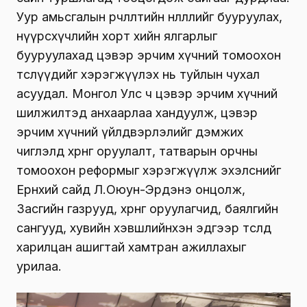
Уур амьсгалын өөрчлөлтийн нөлөөллийг бууруулах,
нүүрсхүчлийн хорт хийн ялгарлыг
бууруулахад цэвэр эрчим хүчний томоохон
төслүүдийг хэрэгжүүлэх нь туйлын чухал
асуудал. Монгол Улс ч цэвэр эрчим хүчний
шилжилтэд анхаарлаа хандуулж, цэвэр
эрчим хүчний үйлдвэрлэлийг дэмжих
чиглэлд хөрөнгө оруулалт, татварын орчны
томоохон реформыг хэрэгжүүлж эхэлснийг
Ерөнхий сайд Л.Оюун-Эрдэнэ онцолж,
Засгийн газрууд, хөрөнгө оруулагчид, баялгийн
сангууд, хувийн хэвшлийнхэн эдгээр төсөлд
харилцан ашигтай хамтран ажиллахыг
урилаа.