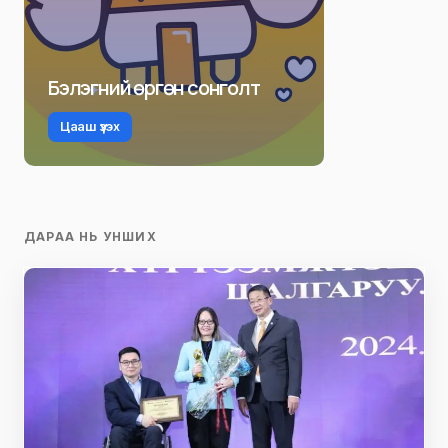
Бэлэгний өргөн сонголт
Цааш үзэх
ДАРАА НЬ УНШИХ