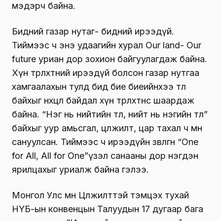
мэдэрч байна.
Бидний газар нутаг- бидний ирээдүй.
Тиймээс ч энэ удаагийн хурал Our land- Our
future уриан дор зохион байгуулагдаж байна.
Хүн төрөлхтний ирээдүй болсон газар нутгаа
хамгаалахын тулд бид бие биеийнхээ төлөө
байхыг нөхцөл байдал хүн төрөлхтнөөс шаардаж
байна. “Нэг нь нийтийн төлөө, нийт нь нэгийн төлөө”
байхыг уур амьсгал, цөлжилт, цар тахал ч мөн
сануулсан. Тиймээс ч ирээдүйн зөвлөгөөн “One
for All, All for One”үзэл санааны дор нэгдэн
ярилцахыг уриалж байна гэлээ.
Монгол Улс мөн Цөлжилттэй тэмцэх тухай
НҮБ-ын конвенцын Талуудын 17 дугаар бага