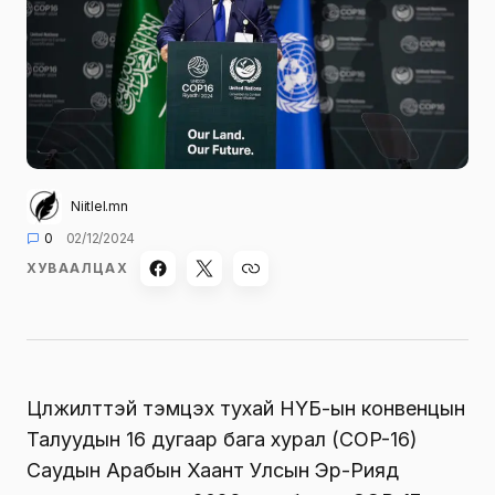
Niitlel.mn
0
02/12/2024
ХУВААЛЦАХ
Цөлжилттэй тэмцэх тухай НҮБ-ын конвенцын
Талуудын 16 дугаар бага хурал (COP-16)
Саудын Арабын Хаант Улсын Эр-Рияд