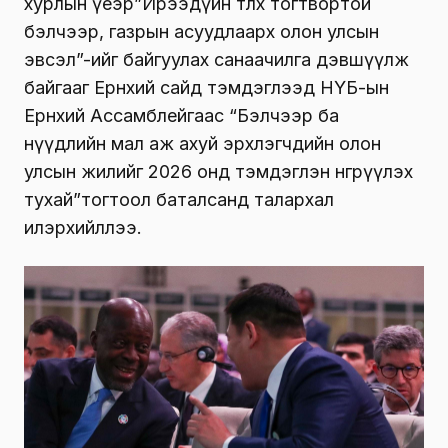
хурлын үеэр”Ирээдүйн төлөөх тогтвортой
бэлчээр, газрын асуудлаарх олон улсын
эвсэл”-ийг байгуулах санаачилга дэвшүүлж
байгааг Ерөнхий сайд тэмдэглээд НҮБ-ын
Ерөнхий Ассамблейгаас “Бэлчээр ба
нүүдлийн мал аж ахуй эрхлэгчдийн олон
улсын жилийг 2026 онд тэмдэглэн өнгөрүүлэх
тухай”тогтоол баталсанд талархал
илэрхийллээ.