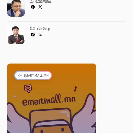
Р. Даваадорж
Ё. Отгонбаяр
EMARTMALL.MN