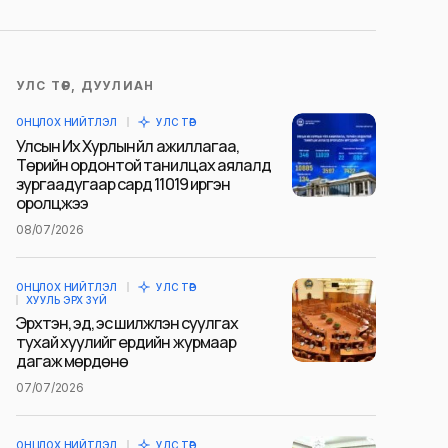
УЛС ТӨР, ДУУЛИАН
ОНЦЛОХ НИЙТЛЭЛ
УЛС ТӨР
Улсын Их Хурлын үйл ажиллагаа,
Төрийн ордонтой танилцах аялалд
зургаадугаар сард 11019 иргэн
оролцжээ
08/07/2026
ОНЦЛОХ НИЙТЛЭЛ
УЛС ТӨР
ХУУЛЬ ЭРХ ЗҮЙ
Эрхтэн, эд, эс шилжүүлэн суулгах
тухай хуулийг ердийн журмаар
дагаж мөрдөнө
07/07/2026
ОНЦЛОХ НИЙТЛЭЛ
УЛС ТӨР