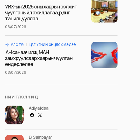
УИХ-ын 2026 оны хаврын ээлжит
чуулганы үйл ажиллагаа, үр дүнг
танилцууллаа
06/07/2026
УЛС ТӨР
ЦАГ ҮЕИЙН ОНЦЛОХ МЭДЭЭ
АН санаачилж, МАН
замхруулсаар хаврын чуулган
өндөрлөлөө
03/07/2026
НИЙТЛЭЛЧИД
Adiya Idea
D. Sainbayar