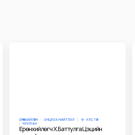
ЕРӨНХИЙЛӨГЧ
ОНЦЛОХ НИЙТЛЭЛ
УЛС ТӨР
ЧУУЛГАН
Ерөнхийлөгч Х.Баттулга Цэцийн