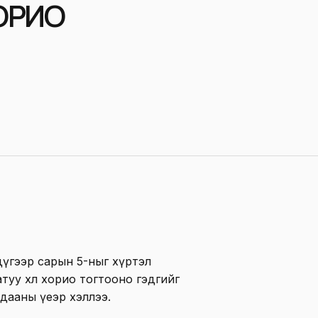
ХОРИО
дүгээр сарын 5-ныг хүртэл
туу хөл хорио тогтооно гэдгийг
дааны үеэр хэллээ.