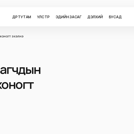
ӨДӨР ТУТАМ
УЛС ТӨР
ЭДИЙН ЗАСАГ
ДЭЛХИЙ
БУСАД
хоногт эхэлнэ
рагчдын
хоногт