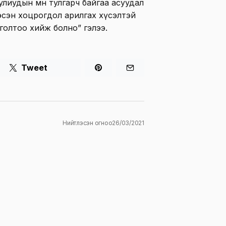
лиудын өмнө тулгарч байгаа асуудал
 гэсэн хоцрогдол арилгах хүсэлтэй
нголтоо хийж болно” гэлээ.
Tweet
Нийтлэсэн огноо
26/03/2021