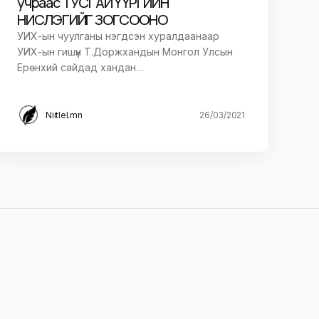
учраас ТУСГАЙ ҮҮРГИЙН
НИСЛЭГИЙГ ЗОГСООНО
УИХ-ын чуулганы нэгдсэн хуралдаанаар
УИХ-ын гишүүн Т.Доржхандын Монгол Улсын
Ерөнхий сайдад хандан…
Niitlel.mn
26/03/2021