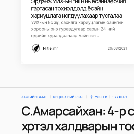
Эрдэнэ: УИХ-ын гишүүн нь ёс зүйн зөрчил
гаргасан тохиолдолд ёс зүйн
хариуцлага ногдуулахаар тусгалаа
УИХ-ын Ёс зүй, сахилга хариуцлагын байнгын
хорооны энэ гуравдугаар сарын 24-ний
өдрийн хуралдаанаар Байнгын…
Niitlel.mn
26/03/2021
ЗАСГИЙН ГАЗАР
ОНЦЛОХ НИЙТЛЭЛ
УЛС ТӨР
ЧУУЛГАН
С.Амарсайхан: 4-р 
хүртэл халдварын то