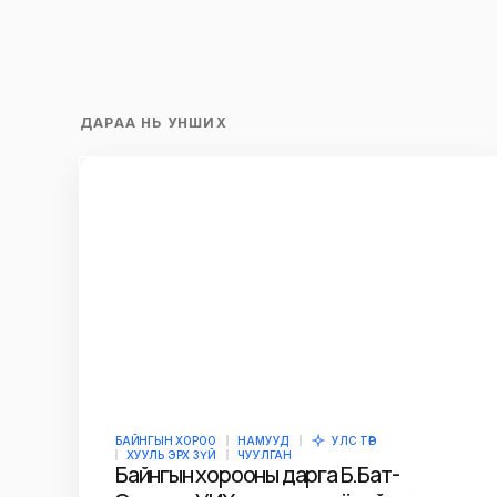
ДАРАА НЬ УНШИХ
БАЙНГЫН ХОРОО
НАМУУД
УЛС ТӨР
ХУУЛЬ ЭРХ ЗҮЙ
ЧУУЛГАН
Байнгын хорооны дарга Б.Бат-