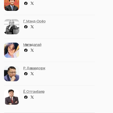
Г. Мэнд-Ооёо
Мөнгөндалай
Р. Даваадорж
Ё. Отгонбаяр