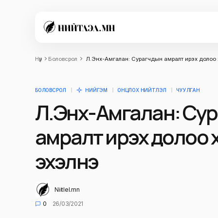
Нүүр
Боловсрол
Л.Энх-Амгалан: Сурагчдын амралт ирэх долоо 
БОЛОВСРОЛ
НИЙГЭМ
ОНЦЛОХ НИЙТЛЭЛ
ЧУУЛГАН
Л.Энх-Амгалан: Су
амралт ирэх долоо 
эхэлнэ
Niitlel.mn
0
26/03/2021