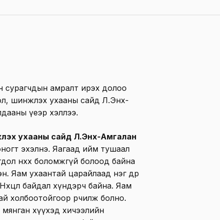
н сурагчдын амралт ирэх долоо
ол, шинжлэх ухааны сайд Л.Энх-
лдааны үеэр хэллээ.
лэх ухааны сайд Л.Энх-Амгалан
ногт эхэлнэ. Яагаад ийм тушаал
дол нөхөх боломжгүй болоод байна
н. Яам ухаантай царайлаад нэг өдөр
Нөхцөл байдал хүндэрч байна. Яам
ай холбоотойгоор өөрчилж болно.
174 мянган хүүхэд хичээлийн