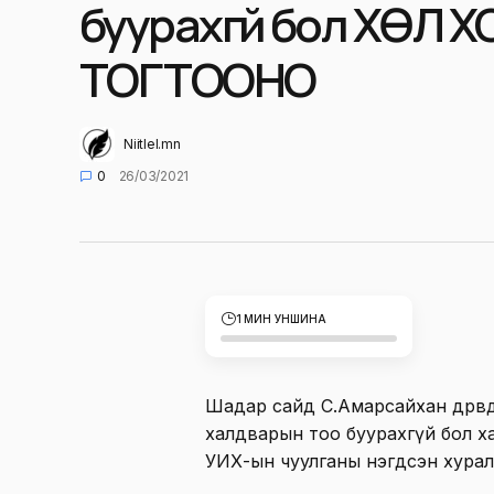
буурахгүй бол ХӨЛ 
ТОГТООНО
Niitlel.mn
0
26/03/2021
1 МИН УНШИНА
Шадар сайд С.Амарсайхан дөрөв
халдварын тоо буурахгүй бол ха
УИХ-ын чуулганы нэгдсэн хурал