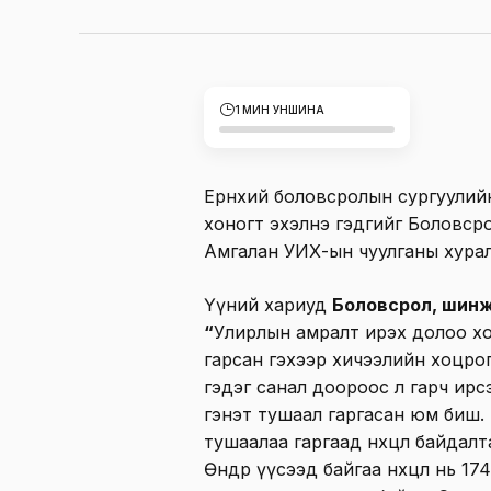
1 МИН УНШИНА
Ерөнхий боловсролын сургуулий
хоногт эхэлнэ гэдгийг Боловср
Амгалан УИХ-ын чуулганы хура
Үүний хариуд
Боловсрол, шинж
“
Улирлын амралт ирэх долоо хо
гарсан гэхээр хичээлийн хоцрог
гэдэг санал доороос л гарч ирсэ
гэнэт тушаал гаргасан юм биш. 
тушаалаа гаргаад нөхцөл байдалт
Өнөөдөр үүсээд байгаа нөхцөл нь 