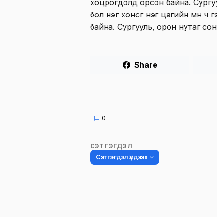
хоцрогдолд орсон байна. Сургуу
бол нэг хоног нэг цагийн өмнө ч
байна. Сургууль, орон нутаг со
Share
0
СЭТГЭГДЭЛ
Сэтгэгдэл үлдээх
Таны имэйл хаягийг нийтлэхгүй.