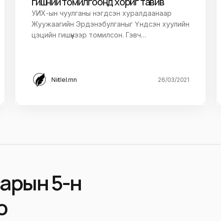
гишүүний томилгоонд хориг тавив
УИХ-ын чуулганы нэгдсэн хуралдаанаар
Жуужаагийн Эрдэнэбулганыг Үндсэн хуулийн
цэцийн гишүүнээр томилсон. Гэвч…
Niitlel.mn
26/03/2021
сарын 5-н
о