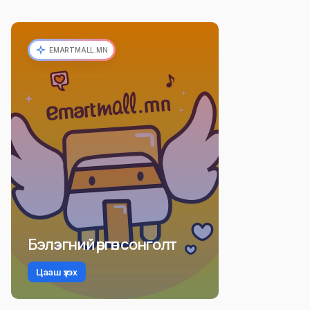
EMARTMALL.MN
Бэлэгний өргөн сонголт
Цааш үзэх