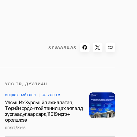
ХУВААЛЦАХ
УЛС ТӨР, ДУУЛИАН
ОНЦЛОХ НИЙТЛЭЛ
УЛС ТӨР
Улсын Их Хурлын үйл ажиллагаа,
Төрийн ордонтой танилцах аялалд
зургаадугаар сард 11019 иргэн
оролцжээ
08/07/2026