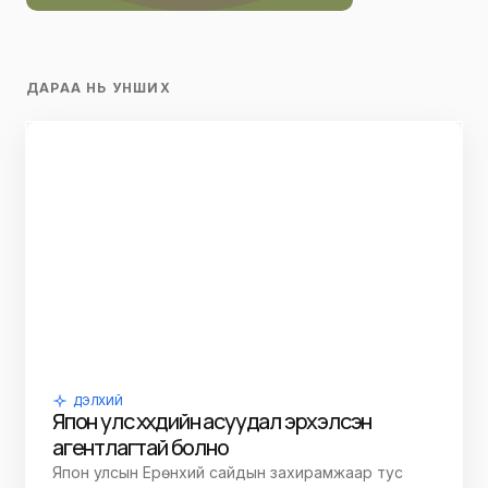
ДАРАА НЬ УНШИХ
ДЭЛХИЙ
Япон улс хүүхдийн асуудал эрхэлсэн
агентлагтай болно
Япон улсын Ерөнхий сайдын захирамжаар тус