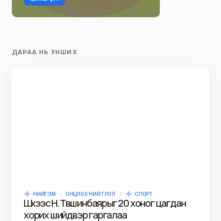
ДАРАА НЬ УНШИХ
НИЙГЭМ
ОНЦЛОХ НИЙТЛЭЛ
СПОРТ
Шүүхээс Н.Түвшинбаярыг 20 хоног цагдан
хорих шийдвэр гаргалаа