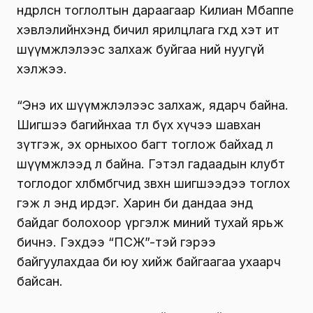
өндөрлөсөн тоглолтын дараагаар Килиан Мбаппе
хэвлэлийнхэнд бичил ярилцлага өгөхдөө хэт ит
шүүмжлэлээс залхаж буйгаа ний нуугүй
хэлжээ.
“Энэ их шүүмжлэлээс залхаж, ядарч байна.
Шигшээ багийнхаа төлөө бүх хүчээ шавхан
зүтгэж, эх орныхоо багт тоглож байхад л
шүүмжлээд л байна. Гэтэл гадаадын клубт
тоглодог хөлбөмбөгчид зөвхөн шигшээдээ тоглох
гэж л энд ирдэг. Харин би дандаа энд
байдаг болохоор үргэлж миний тухай ярьж
бичнэ. Гэхдээ “ПСЖ”-тэй гэрээ
байгуулахдаа би юу хийж байгаагаа ухаарч
байсан.