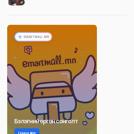
EMARTMALL.MN
Бэлэгний өргөн сонголт
Цааш үзэх