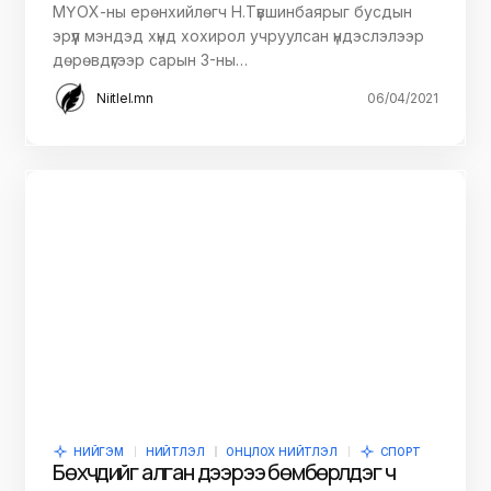
МҮОХ-ны ерөнхийлөгч Н.Түвшинбаярыг бусдын
эрүүл мэндэд хүнд хохирол учруулсан үндэслэлээр
дөрөвдүгээр сарын 3-ны…
Niitlel.mn
06/04/2021
НИЙГЭМ
НИЙТЛЭЛ
ОНЦЛОХ НИЙТЛЭЛ
СПОРТ
Бөхчүүдийг алган дээрээ бөмбөрүүлдэг ч