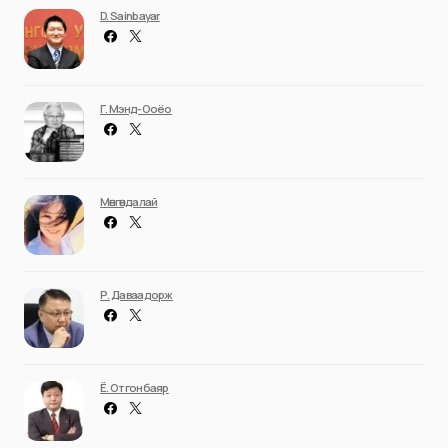
D. Sainbayar
Г. Мэнд-Ооёо
Мөнгөндалай
Р. Даваадорж
Ё. Отгонбаяр