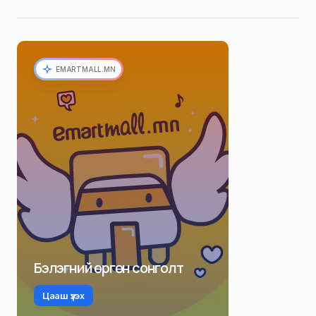
EMARTMALL.MN
Бэлэгний өргөн сонголт
Цааш үзэх