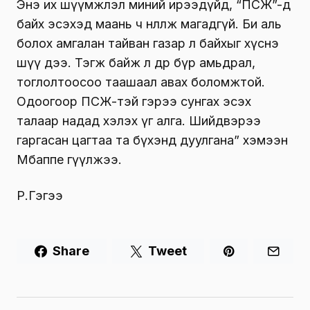
Энэ их шүүмжлэл миний ирээдүйд, “ПСЖ”-д
байх эсэхэд маань ч нөлөөлж магадгүй. Би аль
болох амгалан тайван газар л байхыг хүснэ
шүү дээ. Тэгж байж л өдөр бүр амьдрал,
тоглолтоосоо таашаал авах боломжтой.
Одоогоор ПСЖ-тэй гэрээ сунгах эсэх
талаар надад хэлэх үг алга. Шийдвэрээ
гаргасан цагтаа та бүхэнд дуулгана” хэмээн
Мбаппе өгүүлжээ.
Р.Гэгээ
Share
Tweet