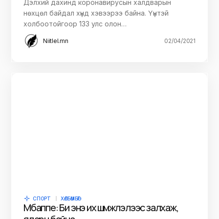
Дэлхий дахинд коронавирусын халдварын
нөхцөл байдал хүнд хэвээрээ байна. Үүнтэй
холбоотойгоор 133 улс олон…
Niitlel.mn
02/04/2021
СПОРТ
ХӨЛБӨМБӨГ
Мбаппе: Би энэ их шүүмжлэлээс залхаж,