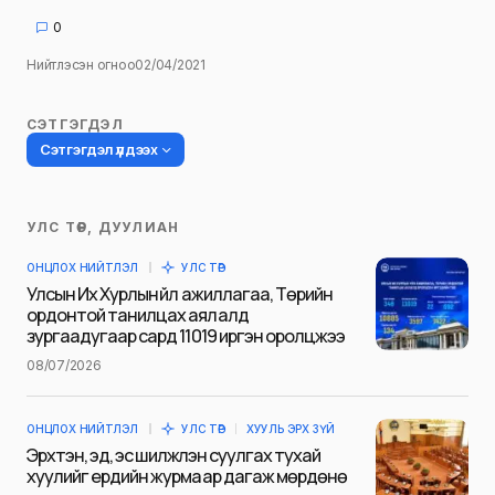
0
Нийтлэсэн огноо
02/04/2021
СЭТГЭГДЭЛ
Сэтгэгдэл үлдээх
УЛС ТӨР, ДУУЛИАН
Таны имэйл хаягийг нийтлэхгүй.
ОНЦЛОХ НИЙТЛЭЛ
УЛС ТӨР
Шаардлагатай талбаруудыг
*
гэж
Улсын Их Хурлын үйл ажиллагаа, Төрийн
тэмдэглэсэн
ордонтой танилцах аялалд
зургаадугаар сард 11019 иргэн оролцжээ
Name
*
08/07/2026
ОНЦЛОХ НИЙТЛЭЛ
УЛС ТӨР
ХУУЛЬ ЭРХ ЗҮЙ
E-mail
*
Эрхтэн, эд, эс шилжүүлэн суулгах тухай
хуулийг ердийн журмаар дагаж мөрдөнө