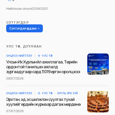
Нийтлэсэн огноо
02/04/2021
СЭТГЭГДЭЛ
Сэтгэгдэл үлдээх
УЛС ТӨР, ДУУЛИАН
Таны имэйл хаягийг нийтлэхгүй.
ОНЦЛОХ НИЙТЛЭЛ
УЛС ТӨР
Шаардлагатай талбаруудыг
*
гэж
Улсын Их Хурлын үйл ажиллагаа, Төрийн
тэмдэглэсэн
ордонтой танилцах аялалд
зургаадугаар сард 11019 иргэн оролцжээ
Name
*
08/07/2026
ОНЦЛОХ НИЙТЛЭЛ
УЛС ТӨР
ХУУЛЬ ЭРХ ЗҮЙ
E-mail
*
Эрхтэн, эд, эс шилжүүлэн суулгах тухай
хуулийг ердийн журмаар дагаж мөрдөнө
07/07/2026