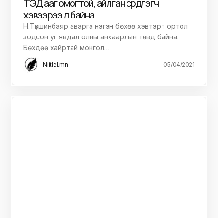
ТЭД ааг омогтой, айлган сүрдүүлэгч
хэвээрээ л байна
Н.Түвшинбаяр аварга нэгэн бөхөө хэвтэрт ортол
зодсон уг явдал олны анхаарлын төвд байна.
Бөхдөө хайртай монгол…
Niitlel.mn
05/04/2021