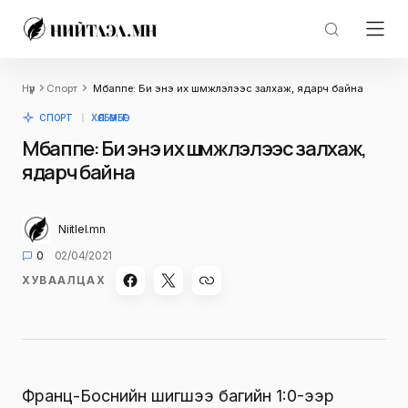
Нүүр
Спорт
Мбаппе: Би энэ их шүүмжлэлээс залхаж, ядарч байна
СПОРТ
ХӨЛБӨМБӨГ
Мбаппе: Би энэ их шүүмжлэлээс залхаж,
ядарч байна
Niitlel.mn
0
02/04/2021
ХУВААЛЦАХ
Франц-Боснийн шигшээ багийн 1:0-ээр