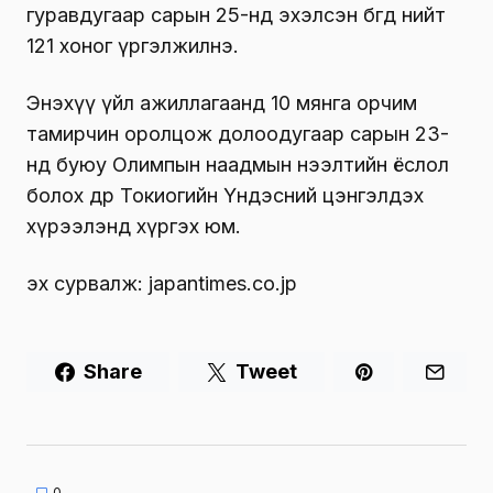
гуравдугаар сарын 25-нд эхэлсэн бөгөөд нийт
121 хоног үргэлжилнэ.
Энэхүү үйл ажиллагаанд 10 мянга орчим
тамирчин оролцож долоодугаар сарын 23-
нд буюу Олимпын наадмын нээлтийн ёслол
болох өдөр Токиогийн Үндэсний цэнгэлдэх
хүрээлэнд хүргэх юм.
эх сурвалж: japantimes.co.jp
Share
Tweet
0