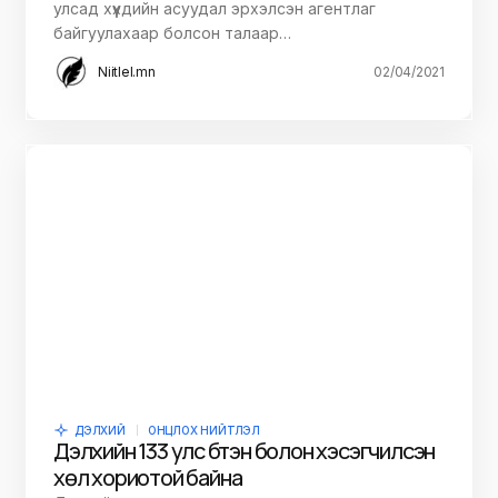
улсад хүүхдийн асуудал эрхэлсэн агентлаг
байгуулахаар болсон талаар…
Niitlel.mn
02/04/2021
ДЭЛХИЙ
ОНЦЛОХ НИЙТЛЭЛ
Дэлхийн 133 улс бүтэн болон хэсэгчилсэн
хөл хориотой байна