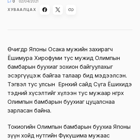
0
02/04/2021
ХУВААЛЦАХ
Өчигдөр Японы Осака мужийн захирагч
Ёшимура Хирофуми тус мужид Олимпын
бамбарын буухиаг зохион байгуулахыг
эсэргүүцэж байгаа талаар бид мэдээлсэн.
Тэгвэл тус улсын Ерөнхий сайд Сүга Ёшихидэ
тэдний хүсэлтийг хүлээн тус мужаар өнгөрөх
Олимпын бамбарын буухиаг цуцалснаа
зарласан байна.
Токиогийн Олимпын бамбарын буухиа Японы
зүүн хойд нутгийн Фүкүшима мужаас