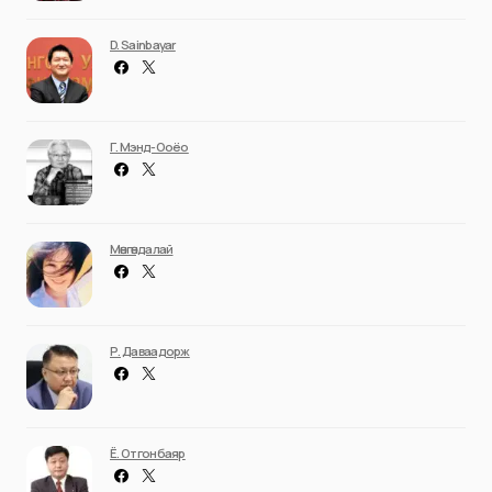
D. Sainbayar
Г. Мэнд-Ооёо
Мөнгөндалай
Р. Даваадорж
Ё. Отгонбаяр