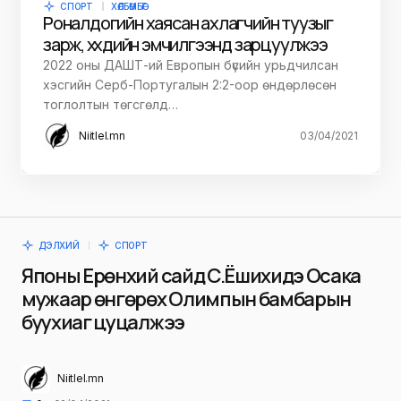
СПОРТ
ХӨЛБӨМБӨГ
Роналдогийн хаясан ахлагчийн туузыг
зарж, хүүхдийн эмчилгээнд зарцуулжээ
2022 оны ДАШТ-ий Европын бүсийн урьдчилсан
хэсгийн Серб-Португалын 2:2-оор өндөрлөсөн
тоглолтын төгсгөлд…
Niitlel.mn
03/04/2021
ДЭЛХИЙ
СПОРТ
Японы Ерөнхий сайд С.Ёшихидэ Осака
мужаар өнгөрөх Олимпын бамбарын
буухиаг цуцалжээ
Niitlel.mn