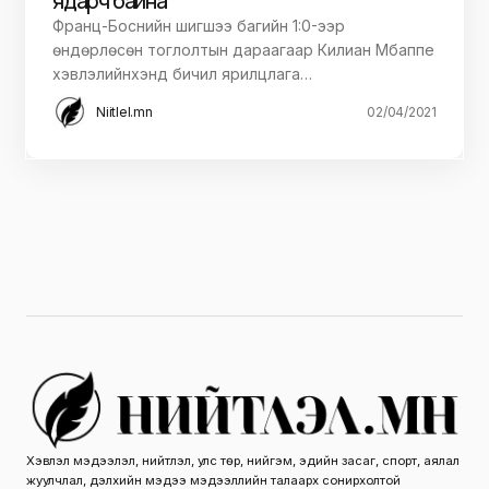
ядарч байна
Франц-Боснийн шигшээ багийн 1:0-ээр
өндөрлөсөн тоглолтын дараагаар Килиан Мбаппе
хэвлэлийнхэнд бичил ярилцлага…
Niitlel.mn
02/04/2021
Хэвлэл мэдээлэл, нийтлэл, улс төр, нийгэм, эдийн засаг, спорт, аялал
жуулчлал, дэлхийн мэдээ мэдээллийн талаарх сонирхолтой