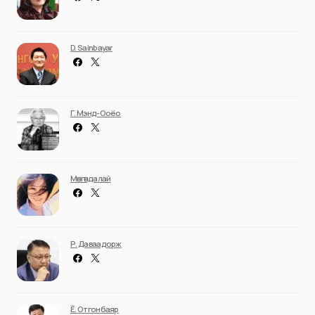
D. Sainbayar
Г. Мэнд-Ооёо
Мөнгөндалай
Р. Даваадорж
Ё. Отгонбаяр