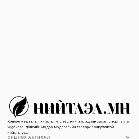
Хэвлэл мэдээлэл, нийтлэл, улс төр, нийгэм, эдийн засаг, спорт, аялал
жуулчлал, дэлхийн мэдээ мэдээллийн талаарх сонирхолтой
нийтлэлүүд.
ОНЦЛОХ АНГИЛАЛ