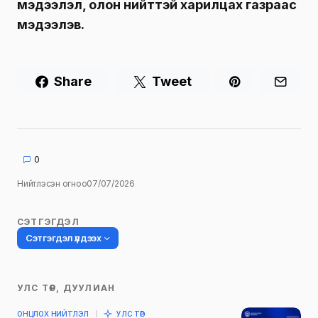
мэдээлэл, олон нийттэй харилцах газраас
мэдээлэв.
Share
Tweet
0
Нийтлэсэн огноо
07/07/2026
СЭТГЭГДЭЛ
Сэтгэгдэл үлдээх
УЛС ТӨР, ДУУЛИАН
Таны имэйл хаягийг нийтлэхгүй.
ОНЦЛОХ НИЙТЛЭЛ
УЛС ТӨР