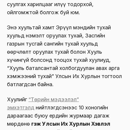
суулгах харилцааг илүү тодорхой,
ойлгомжтой болгож буй юм.
Энэ хуультай хамт Эрүүл мэндийн тухай
хуульд нэмэлт оруулах тухай, Засгийн
газрын тусгай сангийн тухай хуульд
өөрчлөлт оруулах тухай болон Хууль
хүчингүй болсонд тооцох тухай хуулиуд,
“Хууль баталсантай холбогдуулан авах арга
хэмжээний тухай” Улсын Их Хурлын тогтоол
батлагдсан байна.
Хуулийг
“Төрийн мэдээлэл”
эмхэтгэлд
нийтлэгдсэнээс 10 хоногийн
дараагаас буюу ердийн журмаар дагаж
мөрдөнө
гэж Улсын Их Хурлын Хэвлэл