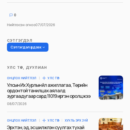
0
Нийтлэсэн огноо
07/07/2026
СЭТГЭГДЭЛ
Сэтгэгдэл үлдээх
УЛС ТӨР, ДУУЛИАН
Таны имэйл хаягийг нийтлэхгүй.
ОНЦЛОХ НИЙТЛЭЛ
УЛС ТӨР
Шаардлагатай талбаруудыг
*
гэж
Улсын Их Хурлын үйл ажиллагаа, Төрийн
тэмдэглэсэн
ордонтой танилцах аялалд
зургаадугаар сард 11019 иргэн оролцжээ
Name
*
08/07/2026
ОНЦЛОХ НИЙТЛЭЛ
УЛС ТӨР
ХУУЛЬ ЭРХ ЗҮЙ
E-mail
*
Эрхтэн, эд, эс шилжүүлэн суулгах тухай