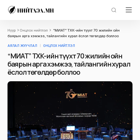
Нүүр
Онцлох нийтлэл
“МИАТ” ТӨХК-ийн түүхт 70 жилийн ойн
баярын арга хэмжээ, тайлангийн хурал ёслол төгөлдөр боллоо
АЯЛАЛ ЖУУЧЛАЛ
ОНЦЛОХ НИЙТЛЭЛ
“МИАТ” ТӨХК-ийн түүхт 70 жилийн ойн
баярын арга хэмжээ, тайлангийн хурал
ёслол төгөлдөр боллоо