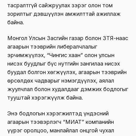
тасралтгүй сайжруулах зэрэг олон том
зорилтыг дэвшүүлэн амжилттай ажиллаж
байна.
Монгол Улсын Засгийн газар болон ЗТЯ-наас
агаарын тээврийн либералчлалыг
эрчимжүүлэх, “Чингис хаан” олон улсын
нисэх буудлыг бүс нутгийн зангилаа нисэх
буудал болгон хөгжүүлэх, агаарын тээврийн
өрсөлдөх чадварыг нэмэгдүүлэх, аялал
жуулчлал болон худалдааг дэмжих бодлогыг
тууштай хэрэгжүүлж байна.
Энэ бодлогын хэрэгжилтэд үндэсний
агаарын тээвэрлэгч “МИАТ” компанийн
үүрэг оролцоо, манлайлал онцгой чухал