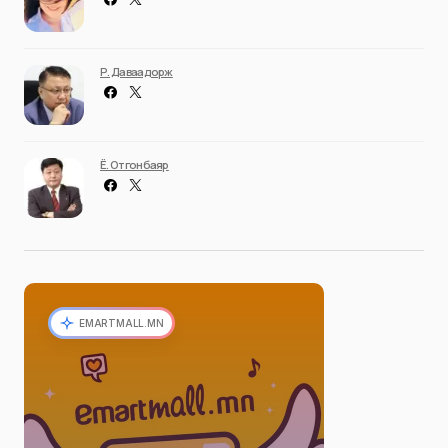
Р. Даваадорж
Ё. Отгонбаяр
EMARTMALL.MN