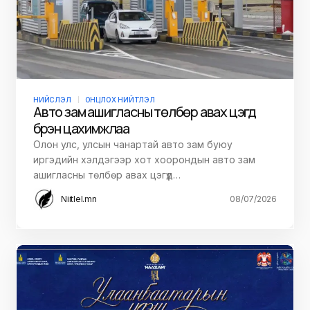
НИЙСЛЭЛ
ОНЦЛОХ НИЙТЛЭЛ
Авто зам ашигласны төлбөр авах цэгүүд
бүрэн цахимжлаа
Олон улс, улсын чанартай авто зам буюу
иргэдийн хэлдэгээр хот хоорондын авто зам
ашигласны төлбөр авах цэгүүд…
Niitlel.mn
08/07/2026