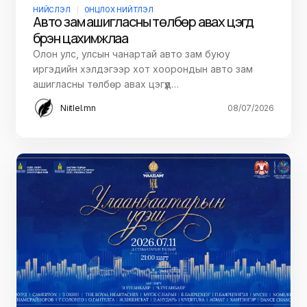
НИЙСЛЭЛ
ОНЦЛОХ НИЙТЛЭЛ
Авто зам ашигласны төлбөр авах цэгүүд
бүрэн цахимжлаа
Олон улс, улсын чанартай авто зам буюу
иргэдийн хэлдэгээр хот хоорондын авто зам
ашигласны төлбөр авах цэгүүд…
Niitlel.mn
08/07/2026