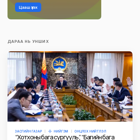
Цааш үзэх
ДАРАА НЬ УНШИХ
ЗАСГИЙН ГАЗАР
НИЙГЭМ
ОНЦЛОХ НИЙТЛЭЛ
“Хотхоны бага сургууль”, “Багийн бага