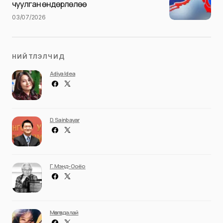
чуулган өндөрлөлөө
03/07/2026
НИЙТЛЭЛЧИД
Adiya Idea
D. Sainbayar
Г. Мэнд-Ооёо
Мөнгөндалай