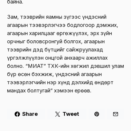
байна.
Зам, тээврийн яамны зүгээс үндэсний
агаарын тээвэрлэгчээ бодлогоор дэмжих,
агаарын харилцааг өргөжүүлэх, эрх зүйн
орчныг боловсронгуй болгох, агаарын
тээврийн дэд бүтцийг сайжруулахад
үргэлжлүүлэн онцгой анхаарч ажиллах
болно. “МИАТ” ТӨХК-ийн хөгжил дэвшил улам
бүр өсөн бэхжиж, үндэсний агаарын
тээвэрлэгчийн нэр хүнд дэлхийд өндөрт
мандах болтугай” хэмээн ерөөв.
Share
Tweet