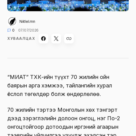
Niitlel.mn
0
07/07/2026
ХУВААЛЦАХ
“МИАТ” ТӨХК-ийн түүхт 70 жилийн ойн
баярын арга хэмжээ, тайлангийн хурал
ёслол төгөлдөр болж өндөрлөлөө.
70 жилийн тэртээ Монголын хөх тэнгэрт
дээд зэрэглэлийн долоон онгоц, нэг По-2
онгоцтойгоор дотоодын иргэний агаарын
тээврийн үйлчилгээ үзүүлж эхэлсэн тэр