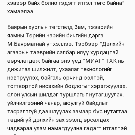
хэвээр байх болно гэдэгт итгэл төгс байна”
хэмээлээ.
Баярын хурлын төгсгөлд Зам, тээврийн
яамны Төрийн нарийн бичгийн дарга
М.Баярмагнай үг хэллээ. Тэрбээр “Дэлхийн
агаарын тээврийн салбар илүү хурдацтай
өөрчлөгдөж байгаа энэ үед “МИАТ” ТӨХК нь
дижитал шилжилт, ухаалаг технологийг
нэвтрүүлэх, байгаль орчинд ээлтэй,
тогтвортой нисэхийн бодлогыг хэрэгжүүлэх,
олон улсын шилдэг туршлагыг нутагшуулах,
үйлчилгээний чанар, аюулгүй байдлыг
тасралтгүй дээшлүүлэх замаар бүс нутагтаа
төдийгүй дэлхийн зах зээлд өрсөлдөх
чадвараа улам нэмэгдүүлнэ гэдэгт итгэлтэй