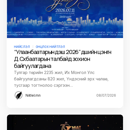
НИЙСЛЭЛ
ОНЦЛОХ НИЙТЛЭЛ
“Улаанбаатарын үдэш 2026” үдшийн цэнгүүн
Д.Сүхбаатарын талбайд зохион
байгуулагдана
Тулгар төрийн 2235 жил, Их Монгол Улс
байгуулагдсаны 820 жил, Үндэсний эрх чөлөө,
тусгаар тогтнолоо сэргээн…
Niitlel.mn
08/07/2026