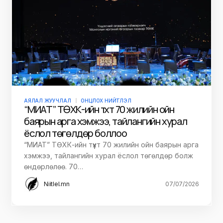
АЯЛАЛ ЖУУЧЛАЛ
ОНЦЛОХ НИЙТЛЭЛ
“МИАТ” ТӨХК-ийн түүхт 70 жилийн ойн
баярын арга хэмжээ, тайлангийн хурал
ёслол төгөлдөр боллоо
“МИАТ” ТӨХК-ийн түүхт 70 жилийн ойн баярын арга
хэмжээ, тайлангийн хурал ёслол төгөлдөр болж
өндөрлөлөө. 70…
Niitlel.mn
07/07/2026