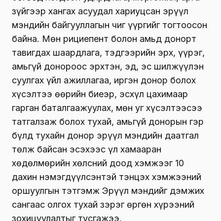
зүйгээр хангах асуудал хариуцсан эрүүл
мэндийн байгууллагын чиг үүргийг тогтоосон
байна. Мөн рициепент болон амьд донорт
тавигдах шаардлага, тэдгээрийн эрх, үүрэг,
амьгүй донороос эрхтэн, эд, эс шилжүүлэн
суулгах үйл ажиллагаа, иргэн донор болох
хүсэлтээ өөрийн биеэр, эсхүл цахимаар
гарган баталгаажуулах, мөн уг хүсэлтээсээ
татгалзаж болох тухай, амьгүй донорын гэр
бүлд тухайн донор эрүүл мэндийн даатгал
төлж байсан эсэхээс үл хамааран
хөдөлмөрийн хөлсний доод хэмжээг 10
дахин нэмэгдүүлсэнтэй тэнцэх хэмжээний
оршуулгын тэтгэмж Эрүүл мэндийг дэмжих
сангаас олгох тухай зэрэг өргөн хүрээний
зохицуулалтыг тусгажээ.