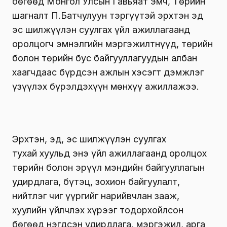
бөгөөд Монгол Улсын Гавьяат эмч, Төрийн
шагналт П.Батчулуун тэргүүтэй эрхтэн эд
эс шилжүүлэн суулгах үйл ажиллагаанд
оролцогч эмнэлгийн мэргэжилтнүүд, төрийн
болон төрийн бус байгууллагуудын албан
хаагчдаас бүрдсэн ажлын хэсэгт дэмжлэг
үзүүлэх бүрэлдэхүүн мөнхүү ажиллажээ.
Эрхтэн, эд, эс шилжүүлэн суулгах
тухай хуульд энэ үйл ажиллагаанд оролцох
төрийн болон эрүүл мэндийн байгууллагын
удирдлага, бүтэц, зохион байгуулалт,
нийтлэг чиг үүргийг нарийвчлан зааж,
хуулийн үйлчлэх хүрээг тодорхойлсон
бөгөөд нэгдсэн удирдлага, мэргэжил, арга