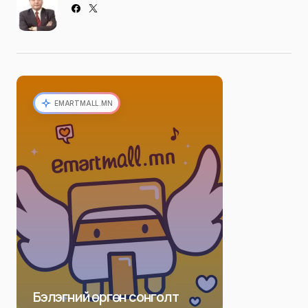
EMARTMALL.MN
Бэлэгний өргөн сонголт