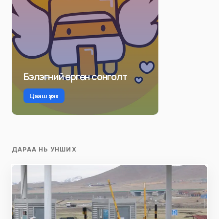
Бэлэгний өргөн сонголт
Цааш үзэх
ДАРАА НЬ УНШИХ