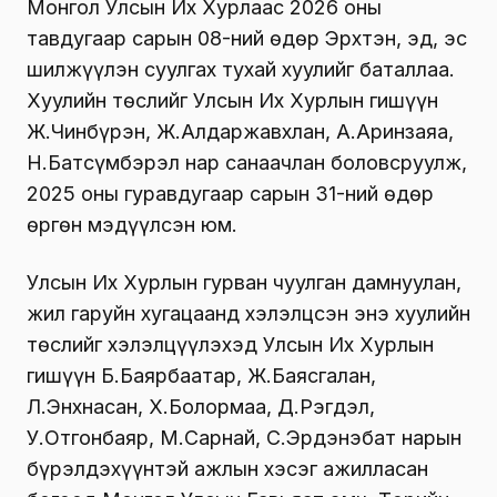
Монгол Улсын Их Хурлаас 2026 оны
тавдугаар сарын 08-ний өдөр Эрхтэн, эд, эс
шилжүүлэн суулгах тухай хуулийг баталлаа.
Хуулийн төслийг Улсын Их Хурлын гишүүн
Ж.Чинбүрэн, Ж.Алдаржавхлан, А.Аринзаяа,
Н.Батсүмбэрэл нар санаачлан боловсруулж,
2025 оны гуравдугаар сарын 31-ний өдөр
өргөн мэдүүлсэн юм.
Улсын Их Хурлын гурван чуулган дамнуулан,
жил гаруйн хугацаанд хэлэлцсэн энэ хуулийн
төслийг хэлэлцүүлэхэд Улсын Их Хурлын
гишүүн Б.Баярбаатар, Ж.Баясгалан,
Л.Энхнасан, Х.Болормаа, Д.Рэгдэл,
У.Отгонбаяр, М.Сарнай, С.Эрдэнэбат нарын
бүрэлдэхүүнтэй ажлын хэсэг ажилласан