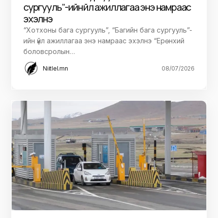
сургууль”-ийн үйл ажиллагаа энэ намраас
эхэлнэ
“Хотхоны бага сургууль”, “Багийн бага сургууль”-
ийн үйл ажиллагаа энэ намраас эхэлнэ “Ерөнхий
боловсролын…
Niitlel.mn
08/07/2026