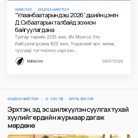
НИЙСЛЭЛ
ОНЦЛОХ НИЙТЛЭЛ
“Улаанбаатарын үдэш 2026” үдшийн цэнгүүн
Д.Сүхбаатарын талбайд зохион
байгуулагдана
Тулгар төрийн 2235 жил, Их Монгол Улс
байгуулагдсаны 820 жил, Үндэсний эрх чөлөө,
тусгаар тогтнолоо сэргээн…
Niitlel.mn
08/07/2026
ОНЦЛОХ НИЙТЛЭЛ
УЛС ТӨР
ХУУЛЬ ЭРХ ЗҮЙ
Эрхтэн, эд, эс шилжүүлэн суулгах тухай
хуулийг ердийн журмаар дагаж
мөрдөнө