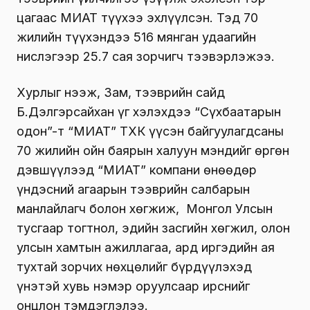
цагаас МИАТ түүхээ эхлүүлсэн. Тэд 70
жилийн түүхэндээ 516 мянган удаагийн
нислэгээр 25.7 сая зорчигч тээвэрлэжээ.
Хурлыг нээж, Зам, тээврийн сайд
Б.Дэлгэрсайхан үг хэлэхдээ “Сүхбаатарын
одон”-т “МИАТ” ТӨХК үүсэн байгуулагдсаны
70 жилийн ойн баярын халуун мэндийг өргөн
дэвшүүлээд “МИАТ” компани өнөөдөр
үндэсний агаарын тээврийн салбарын
манлайлагч болон хөгжиж, Монгол Улсын
тусгаар тогтнол, эдийн засгийн хөгжил, олон
улсын хамтын ажиллагаа, ард иргэдийн ая
тухтай зорчих нөхцөлийг бүрдүүлэхэд
үнэтэй хувь нэмэр оруулсаар ирснийг
онцлон тэмдэглэлээ.