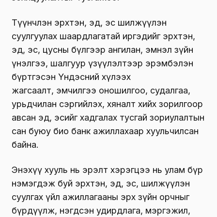
Түүнчлэн эрхтэн, эд, эс шилжүүлэн
суулгуулах шаардлагатай иргэдийг эрхтэн,
эд, эс, цусны бүлгээр ангилан, эмнэл зүйн
үнэлгээ, шалгуур үзүүлэлтээр эрэмбэлэн
бүртгэсэн Үндэсний хүлээх
жагсаалт, эмчилгээ оношилгоо, судалгаа,
урьдчилан сэргийлэх, хяналт хийх зорилгоор
авсан эд, эсийг хадгалах тусгай зориулалтын
сан буюу био банк ажиллахаар хуульчилсан
байна.
Энэхүү хууль нь эрэлт хэрэгцээ нь улам бүр
нэмэгдэж буй эрхтэн, эд, эс, шилжүүлэн
суулгах үйл ажиллагааны эрх зүйн орчныг
бүрдүүлж, нэгдсэн удирдлага, мэргэжил,