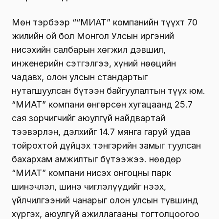
Мөн тэрбээр ““МИАТ” компанийн түүхт 70
жилийн ой бол Монгол Улсын иргэний
нисэхийн салбарын хөгжил дэвшил,
инженерийн сэтгэлгээ, хүний нөөцийн
чадавх, олон улсын стандартыг
нутагшуулсан бүтээн байгуулалтын түүх юм.
“МИАТ” компани өнгөрсөн хугацаанд 25.7
сая зорчигчийг аюулгүй найдвартай
тээвэрлэн, дэлхийг 14.7 мянга гаруй удаа
тойрохтой дүйцэх тэнгэрийн замыг туулсан
бахархам амжилтыг бүтээжээ. Өнөөдөр
“МИАТ” компани нисэх онгоцны парк
шинэчлэл, шинэ чиглэлүүдийг нээх,
үйлчилгээний чанарыг олон улсын түвшинд
хүргэх, аюулгүй ажиллагааны тогтолцоогоо