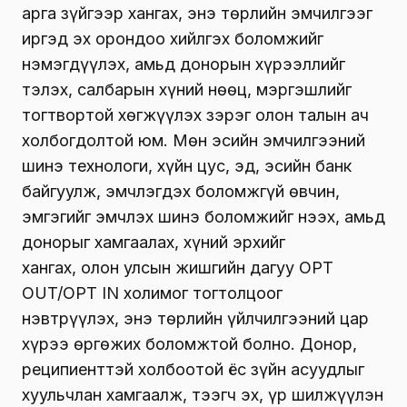
арга зүйгээр хангах, энэ төрлийн эмчилгээг
иргэд эх орондоо хийлгэх боломжийг
нэмэгдүүлэх, амьд донорын хүрээллийг
тэлэх, салбарын хүний нөөц, мэргэшлийг
тогтвортой хөгжүүлэх зэрэг олон талын ач
холбогдолтой юм. Мөн эсийн эмчилгээний
шинэ технологи, хүйн цус, эд, эсийн банк
байгуулж, эмчлэгдэх боломжгүй өвчин,
эмгэгийг эмчлэх шинэ боломжийг нээх, амьд
донорыг хамгаалах, хүний эрхийг
хангах, олон улсын жишгийн дагуу OPT
OUT/OPT IN холимог тогтолцоог
нэвтрүүлэх, энэ төрлийн үйлчилгээний цар
хүрээ өргөжих боломжтой болно. Донор,
реципиенттэй холбоотой ёс зүйн асуудлыг
хуульчлан хамгаалж, тээгч эх, үр шилжүүлэн