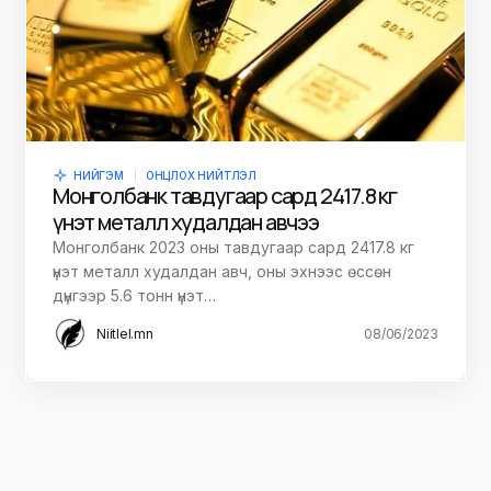
НИЙГЭМ
ОНЦЛОХ НИЙТЛЭЛ
Монголбанк тавдугаар сард 2417.8 кг
үнэт металл худалдан авчээ
Монголбанк 2023 оны тавдугаар сард 2417.8 кг
үнэт металл худалдан авч, оны эхнээс өссөн
дүнгээр 5.6 тонн үнэт…
Niitlel.mn
08/06/2023