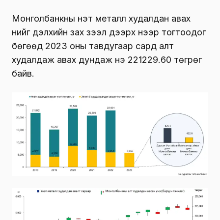
Монголбанкны үнэт металл худалдан авах
үнийг дэлхийн зах зээл дээрх үнээр тогтоодог
бөгөөд
2023 оны тавдугаар сард алт
худалдаж авах дундаж үнэ 221229.60 төгрөг
байв.