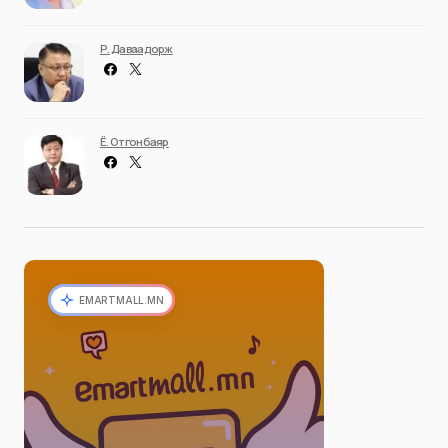
Р. Даваадорж
Ё. Отгонбаяр
EMARTMALL.MN