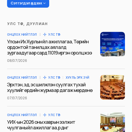
Сэтгэгдэл үлдээх
УЛС ТӨР, ДУУЛИАН
Таны имэйл хаягийг нийтлэхгүй.
ОНЦЛОХ НИЙТЛЭЛ
УЛС ТӨР
Шаардлагатай талбаруудыг
*
гэж
Улсын Их Хурлын үйл ажиллагаа, Төрийн
тэмдэглэсэн
ордонтой танилцах аялалд
зургаадугаар сард 11019 иргэн оролцжээ
Name
*
08/07/2026
ОНЦЛОХ НИЙТЛЭЛ
УЛС ТӨР
ХУУЛЬ ЭРХ ЗҮЙ
E-mail
*
Эрхтэн, эд, эс шилжүүлэн суулгах тухай
хуулийг ердийн журмаар дагаж мөрдөнө
07/07/2026
Сэтгэгдэл
*
ОНЦЛОХ НИЙТЛЭЛ
УЛС ТӨР
УИХ-ын 2026 оны хаврын ээлжит
чуулганы үйл ажиллагаа, үр дүнг