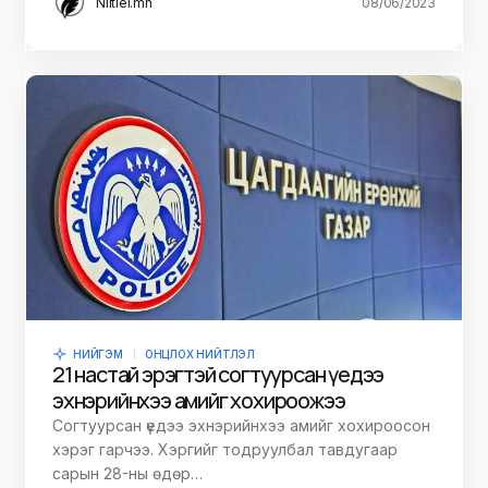
Niitlel.mn
08/06/2023
НИЙГЭМ
ОНЦЛОХ НИЙТЛЭЛ
21 настай эрэгтэй согтуурсан үедээ
эхнэрийнхээ амийг хохироожээ
Согтуурсан үедээ эхнэрийнхээ амийг хохироосон
хэрэг гарчээ. Хэргийг тодруулбал тавдугаар
сарын 28-ны өдөр…