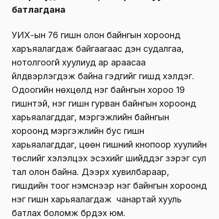
батлагдана
УИХ-ын 76 гишүүн олон байнгын хороонд
харъяалагдаж байгаагаас үүдэн судалгаа,
нотолгоогүй хуулиуд ар араасаа
үйлдвэрлэгдэж байна гэдгийг гишүүд хэлдэг.
Одоогийн нөхцөлд нэг байнгын хороо 19
гишүүнтэй, нэг гишүүн гурван байнгын хороонд
харьяалагддаг, мэргэжлийн байнгын
хороонд мэргэжлийн бус гишүүн
харьяалагддаг, цөөн гишүүний кнопоор хуулийн
төслийг хэлэлцэх эсэхийг шийддэг зэрэг сул
тал олон байна. Дээрх хувилбараар,
гишүүдийн тоог нэмснээр нэг байнгын хороонд
нэг гишүүн харьяалагдаж чанартай хууль
батлах боломж бүрдэх юм.