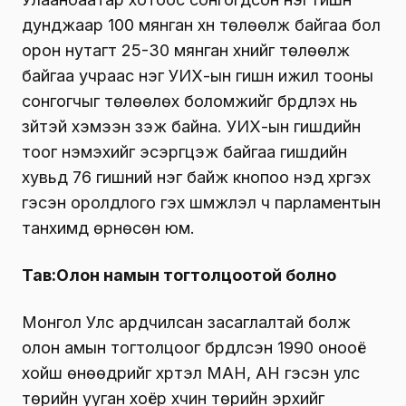
дунджаар 100 мянган хүн төлөөлж байгаа бол
орон нутагт 25-30 мянган хүнийг төлөөлж
байгаа учраас нэг УИХ-ын гишүүн ижил тооны
сонгогчыг төлөөлөх боломжийг бүрдүүлэх нь
зүйтэй хэмээн үзэж байна. УИХ-ын гишүүдийн
тоог нэмэхийг эсэргүүцэж байгаа гишүүдийн
хувьд 76 гишүүний нэг байж кнопоо үнэд хүргэх
гэсэн оролдлого гэх шүүмжлэл ч парламентын
танхимд өрнөсөн юм.
Тав:Олон намын тогтолцоотой болно
Монгол Улс ардчилсан засаглалтай болж
олон амын тогтолцоог бүрдүүлсэн 1990 онооё
хойш өнөөдрийг хүртэл МАН, АН гэсэн улс
төрийн ууган хоёр хүчин төрийн эрхийг