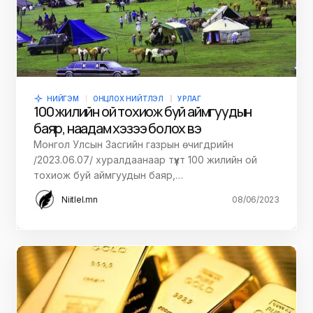
НИЙГЭМ
ОНЦЛОХ НИЙТЛЭЛ
УРЛАГ
100 жилийн ой тохиож буй аймгуудын
баяр, наадам хэзээ болох вэ
Монгол Улсын Засгийн газрын өчигдрийн
/2023.06.07/ хуралдаанаар түүхт 100 жилийн ой
тохиож буй аймгуудын баяр,…
Niitlel.mn
08/06/2023