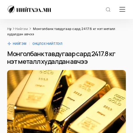
Нүүр
Нийгэм
Монголбанк тавдугаар сард 2417.8 кг үнэт металл
худалдан авчээ
НИЙГЭМ
ОНЦЛОХ НИЙТЛЭЛ
Монголбанк тавдугаар сард 2417.8 кг
үнэт металл худалдан авчээ