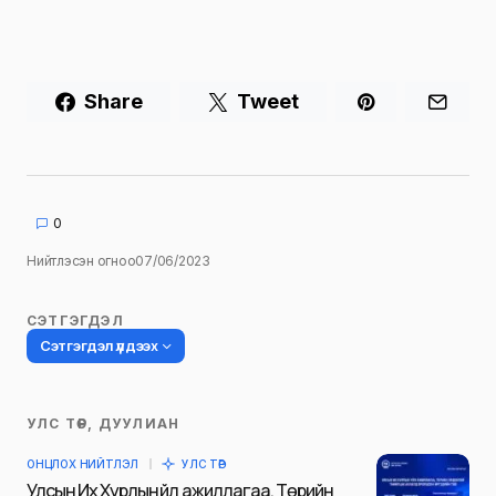
Share
Tweet
0
Нийтлэсэн огноо
07/06/2023
СЭТГЭГДЭЛ
Сэтгэгдэл үлдээх
УЛС ТӨР, ДУУЛИАН
Таны имэйл хаягийг нийтлэхгүй.
ОНЦЛОХ НИЙТЛЭЛ
УЛС ТӨР
Шаардлагатай талбаруудыг
*
гэж
Улсын Их Хурлын үйл ажиллагаа, Төрийн