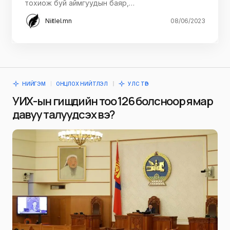
тохиож буй аймгуудын баяр,…
Niitlel.mn
08/06/2023
НИЙГЭМ
ОНЦЛОХ НИЙТЛЭЛ
УЛС ТӨР
УИХ-ын гишүүдийн тоо 126 болсноор ямар
давуу талууд үүсэх вэ?