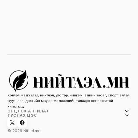
Хэвлэл мэдээлэл, нийтлэл, улс төр, нийгэм, эдийн засаг, спорт, аялал
жуулчлал, дэлхийн мэдээ мэдээллийн талаарх сонирхолтой
нийтлэлүүд.
ОНЦЛОХ АНГИЛАЛ
ТУСЛАХ ЦЭС
© 2026 Nittlel.mn