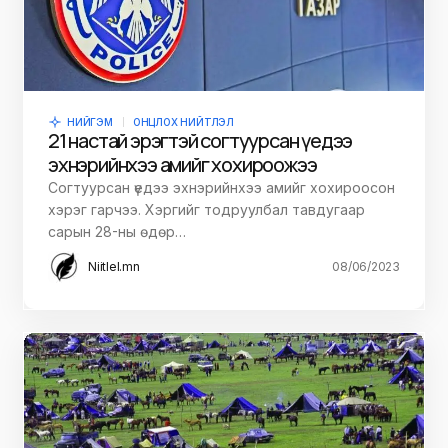
НИЙГЭМ
ОНЦЛОХ НИЙТЛЭЛ
21 настай эрэгтэй согтуурсан үедээ
эхнэрийнхээ амийг хохироожээ
Согтуурсан үедээ эхнэрийнхээ амийг хохироосон
хэрэг гарчээ. Хэргийг тодруулбал тавдугаар
сарын 28-ны өдөр…
Niitlel.mn
08/06/2023