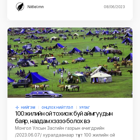
Niitlel.mn
08/06/2023
НИЙГЭМ
ОНЦЛОХ НИЙТЛЭЛ
УРЛАГ
100 жилийн ой тохиож буй аймгуудын
баяр, наадам хэзээ болох вэ
Монгол Улсын Засгийн газрын өчигдрийн
/2023.06.07/ хуралдаанаар түүхт 100 жилийн ой