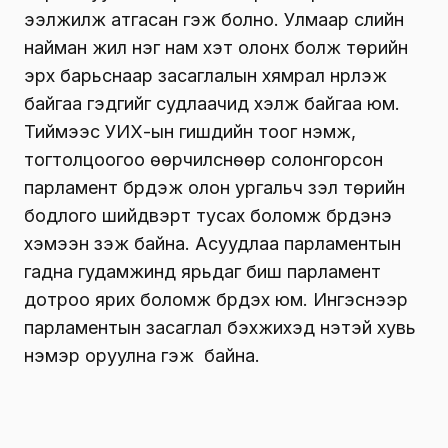
ээлжилж атгасан гэж болно. Улмаар сүүлийн
найман жил нэг нам хэт олонх болж төрийн
эрх барьснаар засаглалын хямрал нүүрлэж
байгаа гэдгийг судлаачид хэлж байгаа юм.
Тиймээс УИХ-ын гишүүдийн тоог нэмж,
тогтолцоогоо өөрчилснөөр солонгорсон
парламент бүрдэж олон ургальч үзэл төрийн
бодлого шийдвэрт тусах боломж бүрдэнэ
хэмээн үзэж байна. Асуудлаа парламентын
гадна гудамжинд ярьдаг биш парламент
дотроо ярих боломж бүрдэх юм. Ингэснээр
парламентын засаглал бэхжихэд үнэтэй хувь
нэмэр оруулна гэж байна.