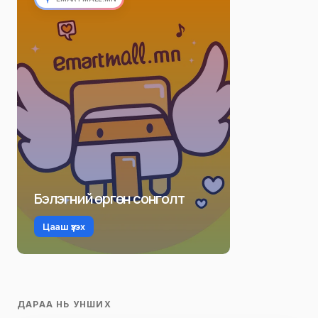
Бэлэгний өргөн сонголт
Цааш үзэх
ДАРАА НЬ УНШИХ