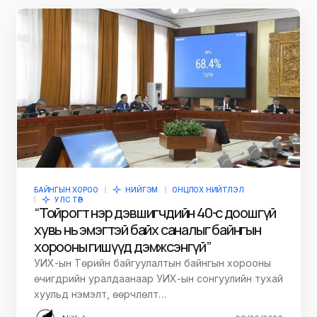
БАЙНГЫН ХОРОО
НИЙГЭМ
ОНЦЛОХ НИЙТЛЭЛ
УЛС ТӨР
“Тойрогт нэр дэвшигчдийн 40-өөс доошгүй
хувь нь эмэгтэй байх саналыг байнгын
хорооны гишүүд дэмжсэнгүй”
УИХ-ын Төрийн байгуулалтын байнгын хорооны
өчигдрийн уралдаанаар УИХ-ын сонгуулийн тухай
хуульд нэмэлт, өөрчлөлт…