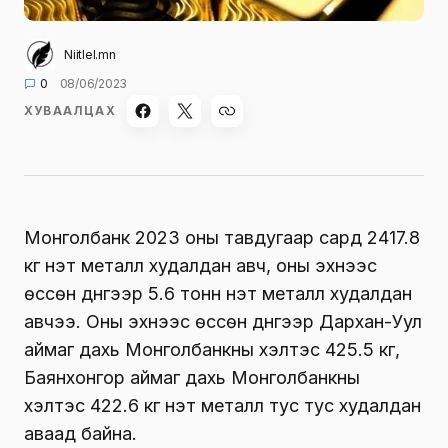
Niitlel.mn
0
08/06/2023
ХУВААЛЦАХ
Монголбанк 2023 оны тавдугаар сард 2417.8
кг үнэт металл худалдан авч, оны эхнээс
өссөн дүнгээр 5.6 тонн үнэт металл худалдан
авчээ. Оны эхнээс өссөн дүнгээр Дархан-Уул
аймаг дахь Монголбанкны хэлтэс 425.5 кг,
Баянхонгор аймаг дахь Монголбанкны
хэлтэс 422.6 кг үнэт металл тус тус худалдан
аваад байна.