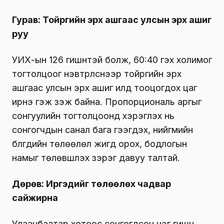
Гурав: Тойргийн эрх ашгаас улсын эрх ашиг
руу
УИХ-ын 126 гишүүнтэй болж, 60:40 гэх холимог
тогтолцоог нэвтрүүлснээр тойргийн эрх
ашгаас улсын эрх ашиг илүүд тооцогдох цаг
ирнэ гэж үзэж байна. Пропорциональ аргыг
сонгуулийн тогтолцоонд хэрэглэх нь
сонгогчдын санал бага гээгдэх, нийгмийн
бүлгүүдийн төлөөлөл жигд орох, бодлогын
намыг төлөвшүүлэх зэрэг давуу талтай.
Дөрөв:
Иргэдийг төлөөлөх чадвар
сайжирна
Улаанбаатар хотоос сонгогдсон нэг гишүүн