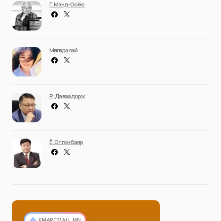
Г. Мэнд-Ооёо
Мөнгөндалай
Р. Даваадорж
Ё. Отгонбаяр
EMARTMALL.MN