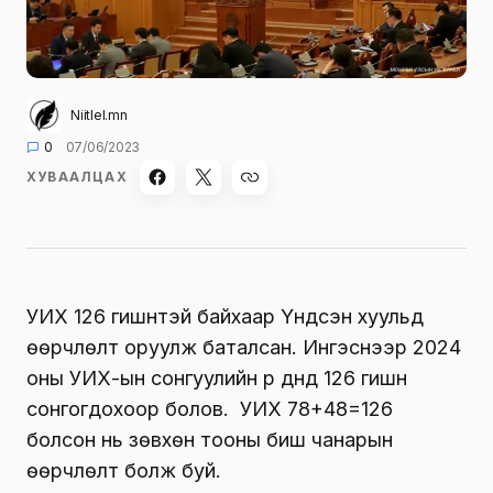
Niitlel.mn
0
07/06/2023
ХУВААЛЦАХ
УИХ 126 гишүүнтэй байхаар Үндсэн хуульд
өөрчлөлт оруулж баталсан. Ингэснээр 2024
оны УИХ-ын сонгуулийн үр дүнд 126 гишүүн
сонгогдохоор болов. УИХ 78+48=126
болсон нь зөвхөн тооны биш чанарын
өөрчлөлт болж буй.