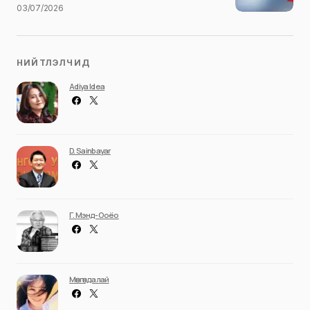
03/07/2026
НИЙТЛЭЛЧИД
Adiya Idea
D. Sainbayar
Г. Мэнд-Ооёо
Мөнгөндалай