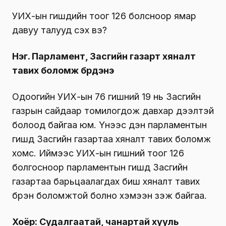
УИХ-ын гишүүдийн тоог 126 болсноор ямар
давуу талууд үүсэх вэ?
Нэг. Парламент, Засгийн газарт хяналт
тавих боломж бүрдэнэ
Одоогийн УИХ-ын 76 гишүүний 19 нь Засгийн
газрын сайдаар томилогдож давхар дээлтэй
болоод байгаа юм. Үүнээс үүдэн парламентын
гишүүд Засгийн газартаа хяналт тавих боломж
хомс. Иймээс УИХ-ын гишүүний тоог 126
болгосноор парламентын гишүүд Засгийн
газартаа барьцаалагдах биш хяналт тавих
бүрэн боломжтой болно хэмээн үзэж байгаа.
Хоёр: Судалгаатай, чанартай хууль