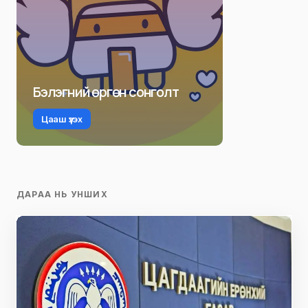
Бэлэгний өргөн сонголт
Цааш үзэх
ДАРАА НЬ УНШИХ