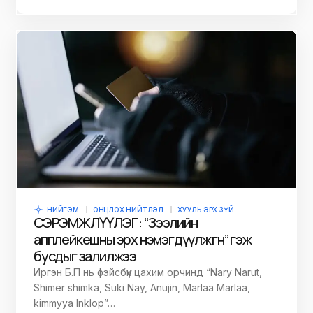
НИЙГЭМ
ОНЦЛОХ НИЙТЛЭЛ
ХУУЛЬ ЭРХ ЗҮЙ
СЭРЭМЖЛҮҮЛЭГ: “Зээлийн
апплейкешны эрх нэмэгдүүлж өгнө” гэж
бусдыг залилжээ
Иргэн Б.П нь фэйсбүүк цахим орчинд “Nary Narut,
Shimer shimka, Suki Nay, Anujin, Marlaa Marlaa,
kimmyya InkIop”…