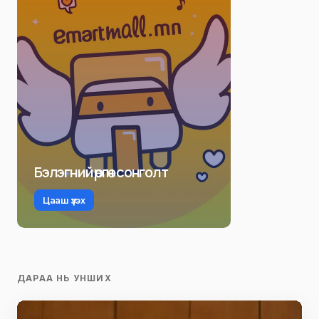
Бэлэгний өргөн сонголт
Цааш үзэх
ДАРАА НЬ УНШИХ