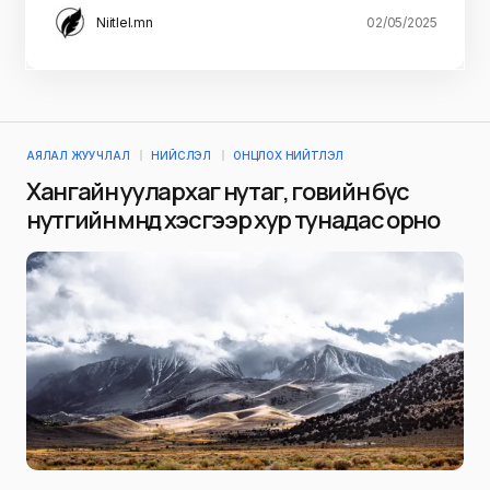
Niitlel.mn
02/05/2025
АЯЛАЛ ЖУУЧЛАЛ
НИЙСЛЭЛ
ОНЦЛОХ НИЙТЛЭЛ
Хангайн уулархаг нутаг, говийн бүс
нутгийн өмнөд хэсгээр хур тунадас орно