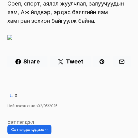
Соёл, спорт, аялал жуулчлал, залуучуудын
яам, Аж үйлдвэр, эрдэс баялгийн яам
хамтран зохион байгуулж байна.
Share
Tweet
0
Нийтлэсэн огноо
02/05/2025
СЭТГЭГДЭЛ
Сэтгэгдэл үлдээх