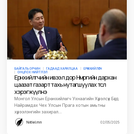
БАЙГАЛЬ ОРЧИН
ГАДААД ХАРИЛЦАА
ЕРӨНХИЙЛӨГЧ
ОНЦЛОХ НИЙТЛЭЛ
Ерөнхийлөгчийн ивээл дор Нөмрөгийн дархан
цаазат газарт тахь нутагшуулах төсөл
хэрэгжүүлнэ
Монгол Улсын Ерөнхийлөгч Ухнаагийн Хүрэлсүх Бүгд
Найрамдах Чех Улсын Прага хотын амьтны
хүрээлэнгийн захирал…
Niitlel.mn
02/05/2025