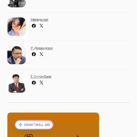
Мөнгөндалай
Р. Даваадорж
Ё. Отгонбаяр
EMARTMALL.MN