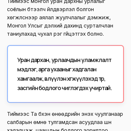
Тиймээс монгол уран дархны урлалыг
соёлын бүтээлч үйлдвэрлэл болгон
хөгжүүлснээр аялал жуулчлалыг дэмжиж,
Монгол Улсыг дэлхий дахинд сурталчлан
таниулахад чухал үүрэг гүйцэтгэх болно.
Уран дархан, урлаачдын уламжлалт
мэдлэг, арга ухааныг хадгалан
хамгаалж, өвлүүлэн хөгжүүлэхэд төр,
засгийн бодлого чиглэгдэх учиртай.
Тиймээс Та бүхэн өнөөдрийн энэхүү чуулганаар
салбарын өмнө тулгамдсан асуудлаа шүүн
хэлэлцэж, цаашдын бодлого зорилтоо