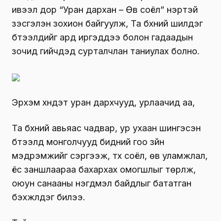
ивээл дор “Уран дархан – Өв соёл” нэртэй
үзэсгэлэн зохион байгуулж, Та бүхний шилдэг
бүтээлүүдийг ард иргэддээ болон гадаадын
зочид гийчдэд сурталчлан таниулах болно.
Эрхэм хүндэт уран дархчууд, урлаачид аа,
Та бүхний авьяас чадвар, ур ухаан шингэсэн
бүтээлүүд монголчууд бидний гоо зүйн
мэдрэмжийг сэргээж, түүх соёл, өв уламжлал,
ёс заншлаараа бахархах омогшлыг төрүүлж,
оюун санааны нэгдмэл байдлыг бататган
бэхжүүлдэг билээ.