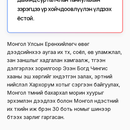
зэрэгцээ үр хойчдоо өвлүүлэн үлдээх
ёстой.
Монгол Улсын Ерөнхийлөгч өвөг
дээдсийнхээ аугаа их түүх, соёл, өв уламжлал,
зан заншлыг хадгалан хамгаалж, түгээн
дэлгэрүүлэх зорилгоор Эзэн Богд Чингис
хааны эш хөргийг хүндэтгэн залах, эртний
нийслэл Хархорум хотыг сэргээн байгуулах,
Монгол түмний бахархал морин хуурыг
эрхэмлэн дээдлэх болон Монгол үндэстний
их түүхийн иж бүрэн 30 боть номыг шинээр
бүтээх зарлиг гаргасан.