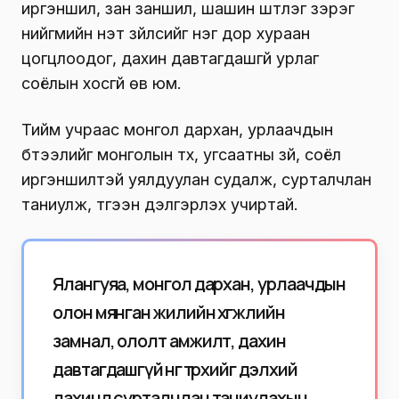
иргэншил, зан заншил, шашин шүтлэг зэрэг
нийгмийн үнэт зүйлсийг нэг дор хураан
цогцлоодог, дахин давтагдашгүй урлаг
соёлын хосгүй өв юм.
Тийм учраас монгол дархан, урлаачдын
бүтээлийг монголын түүх, угсаатны зүй, соёл
иргэншилтэй уялдуулан судалж, сурталчлан
таниулж, түгээн дэлгэрүүлэх учиртай.
Ялангуяа, монгол дархан, урлаачдын
олон мянган жилийн хөгжлийн
замнал, ололт амжилт, дахин
давтагдашгүй өнгө төрхийг дэлхий
дахинд сурталчлан таниулахын