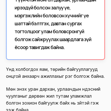
ирээдүй болсон залуу үе,
мэргэжлийн боловсон хүчнийг үе
шаттай бэлтгэх, давтан сургах
тогтолцоог улам боловсронгуй
болгож сайжруулах шаардлага зүй
ёсоор тавигдаж байна.
Үүнд холбогдох яам, төрийн байгууллагууд
онцгой анхаарч ажиллахыг үүрэг болгож байна.
Мөн энэхүү уран дархан, урлаачдын үндэсний
чуулганыг дөрвөн жил тутам уламжлал
болгон зохион байгуулж байх нь зүйтэй гэж
үзэж байна.