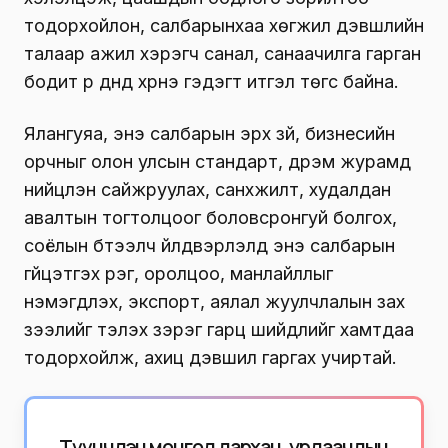
тодорхойлон, салбарынхаа хөгжил дэвшлийн
талаар ажил хэрэгч санал, санаачилга гарган
бодит үр дүнд хүрнэ гэдэгт итгэл төгс байна.
Ялангуяа, энэ салбарын эрх зүй, бизнесийн
орчныг олон улсын стандарт, дүрэм журамд
нийцүүлэн сайжруулах, санхүүжилт, худалдан
авалтын тогтолцоог боловсронгуй болгох,
соёлын бүтээлч үйлдвэрлэлд энэ салбарын
гүйцэтгэх үүрэг, оролцоо, манлайллыг
нэмэгдүүлэх, экспорт, аялал жуулчлалын зах
зээлийг тэлэх зэрэг гарц шийдлийг хамтдаа
тодорхойлж, ахиц дэвшил гаргах учиртай.
Түүнчлэн монгол дархан, урлаачдын