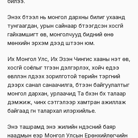
билээ.
Энэхүү бүтээл нь монгол дархны билиг ухаанд
тунгаагдан, урын сайнаар бүтээгдсэн хосгүй
гайхамшигт өв, монголчууд бидний өнө
мөнхийн эрхэм дээд шүтээн юм.
Их Монгол Улс, Их Эзэн Чингис хааны үнэт өв,
хосгүй соёлыг түгээн дэлгэрүүлэх, хойч үедээ
өвлүүлэн үлдээх зорилготой төрийн тэргүүний
дээрх санал санаачилга, бүтээн байгуулалтыг
монгол дархан, урлаачид Та бүхэн бүх талаар
дэмжиж, чинхүү сэтгэлээр хамтран ажиллаж
байгаад гүн талархал илэрхийлье.
Энэ ташрамд энэ жилийн үндэсний баяр
наадмын үеэр Монгол Улсын Ерөнхийлөгчийн