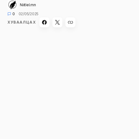
Niitlel.mn
0
02/05/2025
ХУВААЛЦАХ
Малчид, иргэд, тээвэрчдэд зориулсан
мэдээ:
Тавдугаар сарын 02-нд Хангайн уулархаг
нутгаар хур тунадас орж, нутгийн өмнөд
хэсгээр салхи, шороон шуургатай байна.
20 цаг хүртэлх
цаг агаарын урьдчилсан
мэдээ: