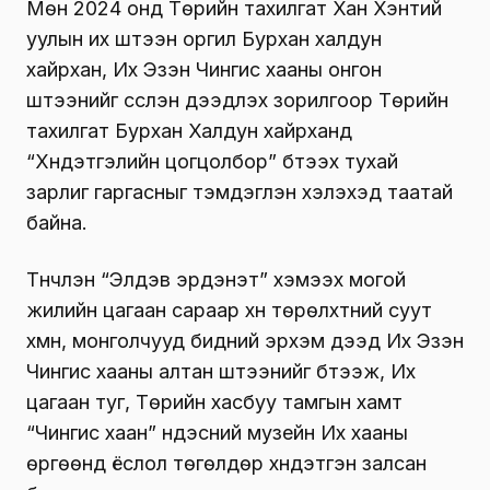
Мөн 2024 онд Төрийн тахилгат Хан Хэнтий
уулын их шүтээн оргил Бурхан халдун
хайрхан, Их Эзэн Чингис хааны онгон
шүтээнийг сүслэн дээдлэх зорилгоор Төрийн
тахилгат Бурхан Халдун хайрханд
“Хүндэтгэлийн цогцолбор” бүтээх тухай
зарлиг гаргасныг тэмдэглэн хэлэхэд таатай
байна.
Түүнчлэн “Элдэв эрдэнэт” хэмээх могой
жилийн цагаан сараар хүн төрөлхтний суут
хүмүүн, монголчууд бидний эрхэм дээд Их Эзэн
Чингис хааны алтан шүтээнийг бүтээж, Их
цагаан туг, Төрийн хасбуу тамгын хамт
“Чингис хаан” үндэсний музейн Их хааны
өргөөнд ёслол төгөлдөр хүндэтгэн залсан