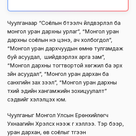
Чуулганаар “Соёлын бүтээлч үйлдвэрлэл ба
монгол уран дархны урлаг”, “Монгол уран
дархны соёлын үнэ цэнэ, ач холбогдол”,
“Монгол уран дархчуудын өмнө тулгамдаж
буй асуудал, шийдвэрлэх арга зам”,
“Монгол дархны тогтвортой хөгжил ба эрх
зүйн асуудал”, “Монгол уран дархан ба
санхүүгийн зах зээл”, “Монгол уран дархны
түүхий эдийн хангамжийн зохицуулалт”
сэдвийг хэлэлцэх юм.
Чуулганыг Монгол Улсын Ерөнхийлөгч
Ухнаагийн Хүрэлсүх нээж үг хэллээ. Тэр бээр,
уран дархан, өв соёлыг түгээн