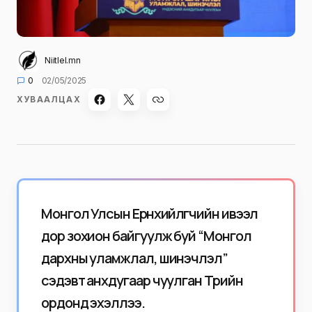
Niitlel.mn
0
02/05/2025
ХУВААЛЦАХ
Монгол Улсын Ерөнхийлөгчийн ивээл
дор зохион байгуулж буй “Монгол
дархны уламжлал, шинэчлэл”
сэдэвт анхдугаар чуулган Төрийн
ордонд эхэллээ.