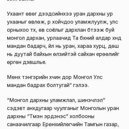
Ухаант өвөг дээдсийнхээ уран дархны ур
ухааныг өвлөж, үр хойчдоо уламжлуулж, улс
орныхоо түүх, өв соёлыг дархлан бүтээж буй
монгол дархан, урлаачид Та бүхний алдар хүнд
мандан бадарч, үйл нь уран, хараа хурц, дөш
нь дуутай байхын өлзийтэй сайхан ерөөлийг
өргөн дэвшүүлье.
Мөнх тэнгэрийн хүчин дор Монгол Улс
мандан бадрах болтугай” гэлээ.
“Монгол дархны уламжлал, шинэчлэл”
сэдэвт анхдугаар чуулганыг Монголын уран
дархны “Түмэн эрдэнэс” холбооны
санаачилгаар Ерөнхийлөгчийн Тамгын газар,