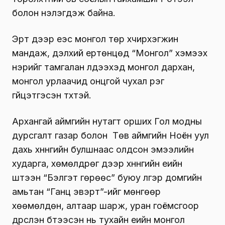
болон үнэлэгдэж байна.
Эрт дээр үеэс монгол төр хүчирхэгжин
мандаж, дэлхий ертөнцөд “Монгол” хэмээх
нэрийг тамгалан үлдээхэд монгол дархан,
монгол урлаачид онцгой чухал үүрэг
гүйцэтгэсэн түүхтэй.
Архангай аймгийн нутагт орших Гол модны
дурсгалт газар болон Төв аймгийн Ноён уул
дахь хүннүгийн булшнаас олдсон эмээлийн
хударга, хөмөлдрөг дээр хүннүгийн үеийн
шүтээн “Бэлгэт гөрөөс” буюу үлгэр домгийн
амьтан “Ганц эвэрт”-ийг мөнгөөр
хөөмөлдөн, алтаар шарж, уран гоёмсгоор
дүрслэн бүтээсэн нь тухайн үеийн монгол