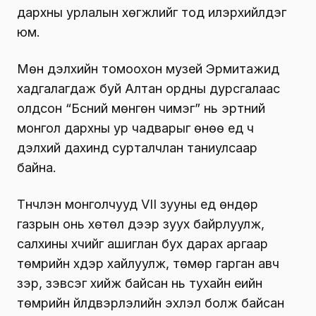
дархны урлалын хөгжлийг тод илэрхийлдэг
юм.
Мөн дэлхийн томоохон музей Эрмитажид
хадгалагдаж буй Алтан ордны дурсгалаас
олдсон “Бүсний мөнгөн чимэг” нь эртний
монгол дархны ур чадварыг өнөө үед ч
дэлхий дахинд сурталчлан таниулсаар
байна.
Түүнчлэн монголчууд VII зууны үед өндөр
газрын онь хөтөл дээр зуух байрлуулж,
салхины хүчийг ашиглан бух дарах аргаар
төмрийн хүдэр хайлуулж, төмөр гарган авч
зэр, зэвсэг хийж байсан нь тухайн үеийн
төмрийн үйлдвэрлэлийн эхлэл болж байсан