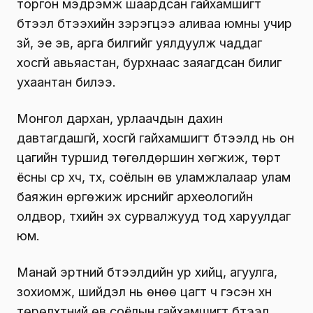
торгон мэдрэмж шаардсан гайхамшигт
бүтээл бүтээхийн зэрэгцээ аливаа юмны учир
зүй, эе эв, арга билгийг уялдуулж чаддаг
хосгүй авьяастан, бурхнаас заяагдсан билиг
ухаантан билээ.
Монгол дархан, урлаачдын дахин
давтагдашгүй, хосгүй гайхамшигт бүтээлүүд нь он
цагийн туршид төгөлдөршин хөгжиж, төрт
ёсны сүр хүч, түүх, соёлын өв уламжлалаар улам
баяжин өргөжиж ирснийг археологийн
олдвор, түүхийн эх сурвалжууд тод харуулдаг
юм.
Манай эртний бүтээлүүдийн ур хийц, агуулга,
зохиомж, шийдэл нь өнөө цагт ч гэсэн хүн
төрөлхтний өв соёлын гайхамшигт бүтээл