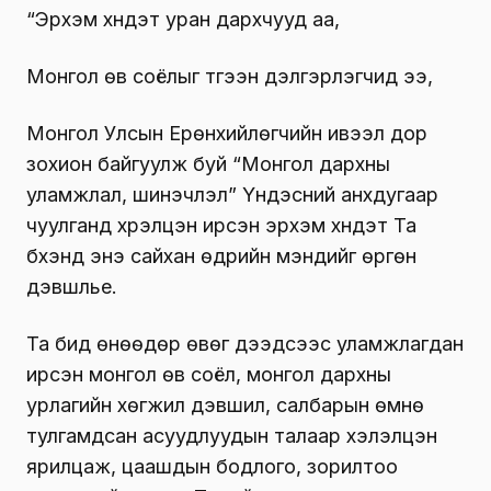
“Эрхэм хүндэт уран дархчууд аа,
Монгол өв соёлыг түгээн дэлгэрүүлэгчид ээ,
Монгол Улсын Ерөнхийлөгчийн ивээл дор
зохион байгуулж буй “Монгол дархны
уламжлал, шинэчлэл” Үндэсний анхдугаар
чуулганд хүрэлцэн ирсэн эрхэм хүндэт Та
бүхэнд энэ сайхан өдрийн мэндийг өргөн
дэвшүүлье.
Та бид өнөөдөр өвөг дээдсээс уламжлагдан
ирсэн монгол өв соёл, монгол дархны
урлагийн хөгжил дэвшил, салбарын өмнө
тулгамдсан асуудлуудын талаар хэлэлцэн
ярилцаж, цаашдын бодлого, зорилтоо