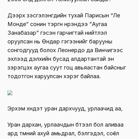
Дээрх үзэсгэлэнгүүдийн тухай Парисын “Ле
Монде” сонин тэргүүн нүүрэндээ ”Аугаа
Занабазар” гэсэн гарчигтай нийтлэл
оруулсан нь Өндөр гэгээнийг барууны
сонгодгууд болох Леонердо да Винчигээс
эхлээд дэлхийн бусад алдартантай эн
зэрэгцэх аугаа суут гоц авьяастан байсныг
тодотгон харуулсан хэрэг байлаа.
Эрхэм хүндэт уран дархчууд, урлаачид аа,
Уран дархан, урлаачдын бүтээл бол аливаа
ард түмний ахуй амьдрал, бэлгэдэл, соёл