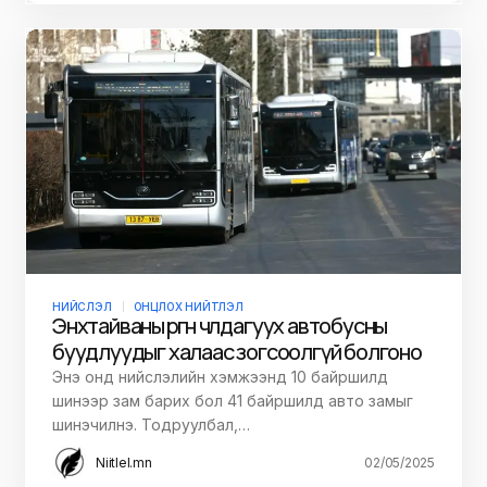
НИЙСЛЭЛ
ОНЦЛОХ НИЙТЛЭЛ
Энхтайваны өргөн чөлөө дагуух автобусны
буудлуудыг халаас зогсоолгүй болгоно
Энэ онд нийслэлийн хэмжээнд 10 байршилд
шинээр зам барих бол 41 байршилд авто замыг
шинэчилнэ. Тодруулбал,…
Niitlel.mn
02/05/2025