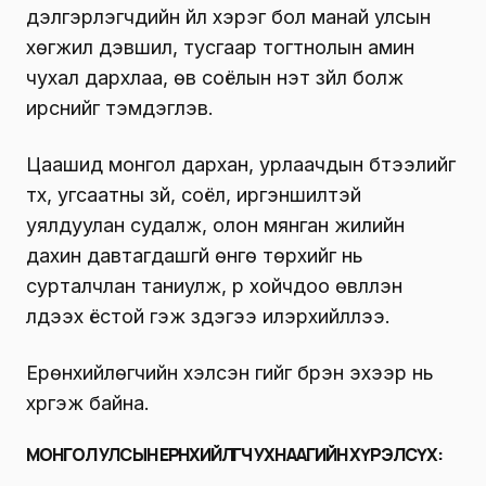
дэлгэрүүлэгчдийн үйл хэрэг бол манай улсын
хөгжил дэвшил, тусгаар тогтнолын амин
чухал дархлаа, өв соёлын үнэт зүйл болж
ирснийг тэмдэглэв.
Цаашид монгол дархан, урлаачдын бүтээлийг
түүх, угсаатны зүй, соёл, иргэншилтэй
уялдуулан судалж, олон мянган жилийн
дахин давтагдашгүй өнгө төрхийг нь
сурталчлан таниулж, үр хойчдоо өвлүүлэн
үлдээх ёстой гэж үздэгээ илэрхийллээ.
Ерөнхийлөгчийн хэлсэн үгийг бүрэн эхээр нь
хүргэж байна.
МОНГОЛ УЛСЫН ЕРӨНХИЙЛӨГЧ УХНААГИЙН ХҮРЭЛСҮХ
: