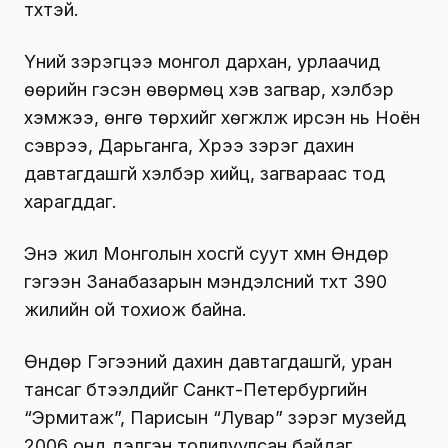
түүхтэй.
Үүний зэрэгцээ монгол дархан, урлаачид
өөрийн гэсэн өвөрмөц хэв загвар, хэлбэр
хэмжээ, өнгө төрхийг хөгжүүлж ирсэн нь Ноён
сэврээ, Дарьганга, Хүрээ зэрэг дахин
давтагдашгүй хэлбэр хийц, загвараас тод
харагддаг.
Энэ жил Монголын хосгүй суут хүмүүн Өндөр
гэгээн Занабазарын мэндэлсний түүхт 390
жилийн ой тохиож байна.
Өндөр Гэгээний дахин давтагдашгүй, уран
тансаг бүтээлүүдийг Санкт-Петербургийн
“Эрмитаж”, Парисын “Лувар” зэрэг музейд
2006 онд дэлгэн толилуулсан байдаг.