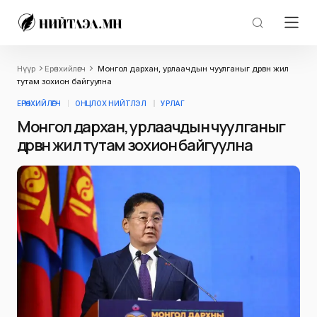
Нүүр
Ерөнхийлөгч
Монгол дархан, урлаачдын чуулганыг дөрвөн жил
тутам зохион байгуулна
ЕРӨНХИЙЛӨГЧ
ОНЦЛОХ НИЙТЛЭЛ
УРЛАГ
Монгол дархан, урлаачдын чуулганыг
дөрвөн жил тутам зохион байгуулна