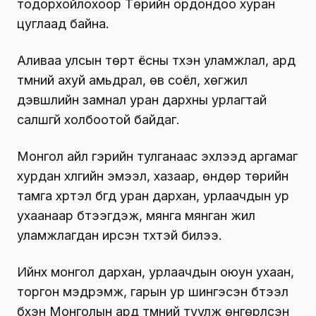
тодорхойлохоор Төрийн ордондоо хуран
цуглаад байна.
Аливаа улсын төрт ёсны түүхэн уламжлал, ард
түмний ахуй амьдрал, өв соёл, хөгжил
дэвшлийн замнал уран дархны урлагтай
салшгүй холбоотой байдаг.
Монгол айл гэрийн тулганаас эхлээд аргамаг
хурдан хүлгийн эмээл, хазаар, өндөр төрийн
тамга хүртэл бүгд уран дархан, урлаачдын ур
ухаанаар бүтээгдэж, мянга мянган жил
уламжлагдан ирсэн түүхтэй билээ.
Ийнхүү монгол дархан, урлаачдын оюун ухаан,
торгон мэдрэмж, гарын ур шингэсэн бүтээл
бүхэн Монголын ард түмний туулж өнгөрүүлсэн