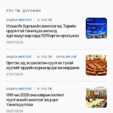
УЛС ТӨР, ДУУЛИАН
Таны имэйл хаягийг нийтлэхгүй.
ОНЦЛОХ НИЙТЛЭЛ
УЛС ТӨР
Шаардлагатай талбаруудыг
*
гэж
Улсын Их Хурлын үйл ажиллагаа, Төрийн
тэмдэглэсэн
ордонтой танилцах аялалд
зургаадугаар сард 11019 иргэн оролцжээ
Name
*
08/07/2026
ОНЦЛОХ НИЙТЛЭЛ
УЛС ТӨР
ХУУЛЬ ЭРХ ЗҮЙ
E-mail
*
Эрхтэн, эд, эс шилжүүлэн суулгах тухай
хуулийг ердийн журмаар дагаж мөрдөнө
07/07/2026
Сэтгэгдэл
*
ОНЦЛОХ НИЙТЛЭЛ
УЛС ТӨР
УИХ-ын 2026 оны хаврын ээлжит
чуулганы үйл ажиллагаа, үр дүнг
танилцууллаа
06/07/2026