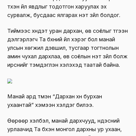
түүхэн үйл явдлыг тодотгон харуулах эх
сурвалж, бусдаас ялгарах үнэт зүйл болдог.
Тиймээс хүндэт уран дархан, өв соёлыг түгээн
дэлгэрүүлэгч Та бүхний үйл хэрэг бол манай
улсын хөгжил дэвшил, тусгаар тогтнолын
амин чухал дархлаа, өв соёлын үнэт зүйл болж
ирснийг тэмдэглэн хэлэхэд таатай байна.
Манай ард түмэн “Дархан хүн бурхан
ухаантай” хэмээн хэлдэг билээ.
Өөрөөр хэлбэл, манай дархчууд, үндэсний
урлаачид Та бүхэн монгол дархны ур ухаан,