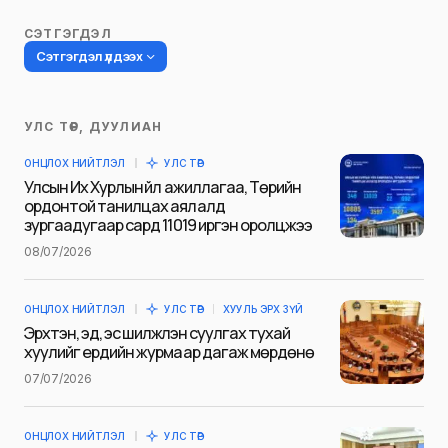
СЭТГЭГДЭЛ
Сэтгэгдэл үлдээх
УЛС ТӨР, ДУУЛИАН
Таны имэйл хаягийг нийтлэхгүй.
ОНЦЛОХ НИЙТЛЭЛ
УЛС ТӨР
Шаардлагатай талбаруудыг
*
гэж
Улсын Их Хурлын үйл ажиллагаа, Төрийн
тэмдэглэсэн
ордонтой танилцах аялалд
зургаадугаар сард 11019 иргэн оролцжээ
Name
*
08/07/2026
ОНЦЛОХ НИЙТЛЭЛ
УЛС ТӨР
ХУУЛЬ ЭРХ ЗҮЙ
E-mail
*
Эрхтэн, эд, эс шилжүүлэн суулгах тухай
хуулийг ердийн журмаар дагаж мөрдөнө
07/07/2026
Сэтгэгдэл
*
ОНЦЛОХ НИЙТЛЭЛ
УЛС ТӨР