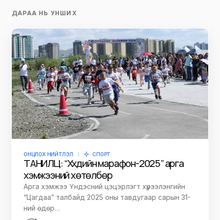
ДАРАА НЬ УНШИХ
ОНЦЛОХ НИЙТЛЭЛ
СПОРТ
ТАНИЛЦ: “Хүүхдийн марафон-2025” арга
хэмжээний хөтөлбөр
Арга хэмжээ Үндэсний цэцэрлэгт хүрээлэнгийн
“Цагдаа” талбайд 2025 оны тавдугаар сарын 31-
ний өдөр…