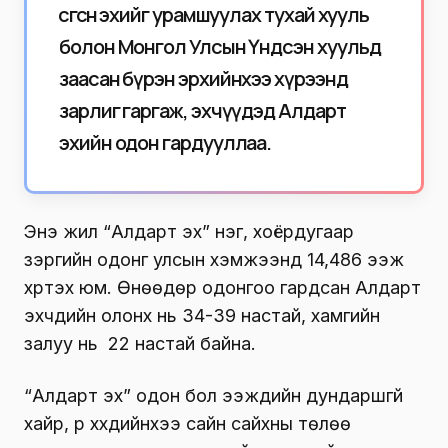
өсгөсөн эхийг урамшуулах тухай хууль
болон Монгол Улсын Үндсэн хуульд
заасан бүрэн эрхийнхээ хүрээнд
зарлиг гаргаж, эхчүүдэд Алдарт
эхийн одон гардууллаа.
Энэ жил “Алдарт эх” нэг, хоёрдугаар
зэргийн одонг улсын хэмжээнд 14,486 ээж
хүртэх юм. Өнөөдөр одонгоо гардсан Алдарт
эхчүүдийн олонх нь 34-39 настай, хамгийн
залуу нь 22 настай байна.
“Алдарт эх” одон бол ээжүүдийн дундаршгүй
хайр, үр хүүхдийнхээ сайн сайхны төлөө