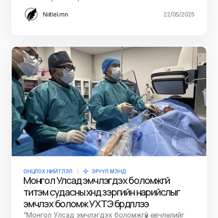
Niitlel.mn
22/05/2025
ОНЦЛОХ НИЙТЛЭЛ
ЭРҮҮЛ МЭНД
Монгол Улсад эмчлэгдэх боломжгүй
титэм судасны хүнд зэргийн нарийслыг
эмчлэх боломж УХТЭ бүрдүүллээ
“Монгол Улсад эмчлэгдэх боломжгүй өвчлөлийг