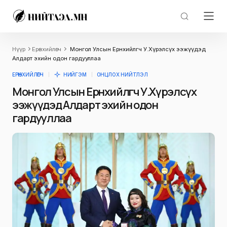
Нүүр
Ерөнхийлөгч
Монгол Улсын Ерөнхийлөгч У.Хүрэлсүх ээжүүдэд
Алдарт эхийн одон гардууллаа
ЕРӨНХИЙЛӨГЧ
НИЙГЭМ
ОНЦЛОХ НИЙТЛЭЛ
Монгол Улсын Ерөнхийлөгч У.Хүрэлсүх
ээжүүдэд Алдарт эхийн одон
гардууллаа