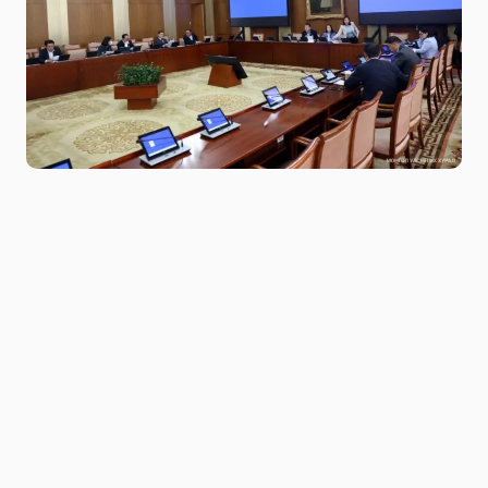
Niitlel.mn
0
22/05/2025
ХУВААЛЦАХ
Улсын Их Хурлын Аж үйлдвэржилтийн
бодлогын байнгын
хороо өнөөдөр (2025.05.22)-ийн