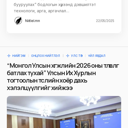
бууруулах” бодлогын хүрээнд дэвшилтэт
технологи, арга, аргачлал…
Niitlel.mn
22/05/2025
НИЙГЭМ
ОНЦЛОХ НИЙТЛЭЛ
УЛС ТӨР
ҮЙЛ ЯВДАЛ
“Монгол Улсын хөгжлийн 2026 оны төлөвлөгөө
батлах тухай” Улсын Их Хурлын
тогтоолын төслийн хоёр дахь
хэлэлцүүлгийг хийжээ