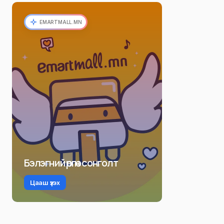
EMARTMALL.MN
Бэлэгний өргөн сонголт
Цааш үзэх