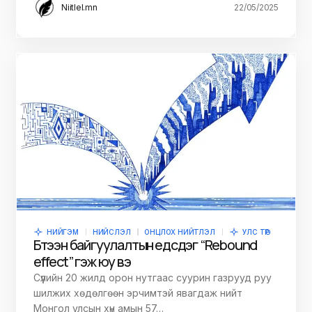
Niitlel.mn
22/05/2025
НИЙГЭМ
НИЙСЛЭЛ
ОНЦЛОХ НИЙТЛЭЛ
УЛС ТӨР
Бүтээн байгуулалтын үед үүсдэг “Rebound
effect” гэж юу вэ
Сүүлийн 20 жилд орон нутгаас суурин газрууд руу
шилжих хөдөлгөөн эрчимтэй явагдаж нийт
Монгол улсын хүн амын 57…