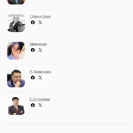
Г. Мэнд-Ооёо
Мөнгөндалай
Р. Даваадорж
Ё. Отгонбаяр