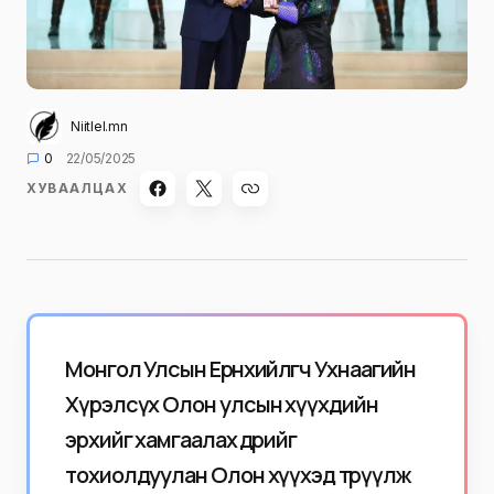
Niitlel.mn
0
22/05/2025
ХУВААЛЦАХ
Монгол Улсын Ерөнхийлөгч Ухнаагийн
Хүрэлсүх Олон улсын хүүхдийн
эрхийг хамгаалах өдрийг
тохиолдуулан Олон хүүхэд төрүүлж