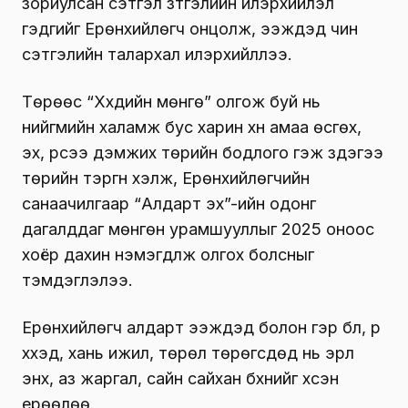
зориулсан сэтгэл зүтгэлийн илэрхийлэл
гэдгийг Ерөнхийлөгч онцолж, ээжүүдэд чин
сэтгэлийн талархал илэрхийллээ.
Төрөөс “Хүүхдийн мөнгө” олгож буй нь
нийгмийн халамж бус харин хүн амаа өсгөх,
эх, үрсээ дэмжих төрийн бодлого гэж үздэгээ
төрийн тэргүүн хэлж, Ерөнхийлөгчийн
санаачилгаар “Алдарт эх”-ийн одонг
дагалддаг мөнгөн урамшууллыг 2025 оноос
хоёр дахин нэмэгдүүлж олгох болсныг
тэмдэглэлээ.
Ерөнхийлөгч алдарт ээжүүдэд болон гэр бүл, үр
хүүхэд, хань ижил, төрөл төрөгсдөд нь эрүүл
энх, аз жаргал, сайн сайхан бүхнийг хүсэн
ерөөлөө.