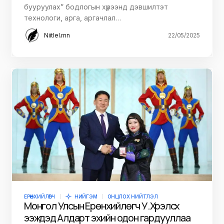
бууруулах” бодлогын хүрээнд дэвшилтэт
технологи, арга, аргачлал…
Niitlel.mn
22/05/2025
ЕРӨНХИЙЛӨГЧ
НИЙГЭМ
ОНЦЛОХ НИЙТЛЭЛ
Монгол Улсын Ерөнхийлөгч У.Хүрэлсүх
ээжүүдэд Алдарт эхийн одон гардууллаа