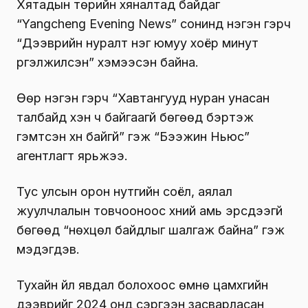
Хятадын төрийн хяналтад байдаг
“Yangcheng Evening News” сонинд нэгэн гэрч
“Дээврийн нуралт нэг юмуу хоёр минут
үргэлжилсэн” хэмээсэн байна.
Өөр нэгэн гэрч “Хавтангууд нуран унасан
талбайд хэн ч байгаагүй бөгөөд бэртэж
гэмтсэн хүн байгүй” гэж “Бээжин Ньюс”
агентлагт ярьжээ.
Тус улсын орон нутгийн соёл, аялал
жуулчлалын товчооноос хүний ​​амь эрсдээгүй
бөгөөд “нөхцөл байдлыг шалгаж байна” гэж
мэдэгдэв.
Тухайн үйл явдал болохоос өмнө цамхгийн
дээврийг 2024 онд сэргээн засварласан