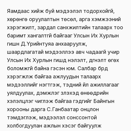
Яамдаас хийж буй мэдээлэл тодорхойгүй,
хөрөнгө оруулалтын төсөл, арга хэмжээний
хэрэгжилт, зардал санхүүжилтийн талаарх тоо
баримт хангалтгүй байгааг Улсын Их Хурлын
гишүүн Д.Үүрийнтуяа анхааруулж,
шаардлагатай мэдээллээ авч чадаагүй учир
Улсын Их Хурлын гишүүд үнэлэлт, дүгнэлт өгөх
боломжгүй байна гэсэн юм. Салбар бүрд
хэрэгжүүлж байгаа ажлуудын талаарх
мэдээллийг нэгтгэж, тэдний үйл ажиллагааг
уялдуулах, дэмжлэг үзүүлэхэд өнөөдрийн
хэлэлцүүлэг чиглэж байгаа гэдгийг Байнгын
хорооны дарга С.Ганбаатар онцлон
тэмдэглэж, мэдээлэл сонссонтой
холбогдуулан ажлын хэсэг байгуулж