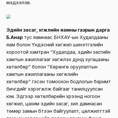
мэдээлэв.
Эдийн засаг, хөгжлийн яамны газрын дарга
Б.Анар
тус яамнаас БНХАУ-ын Худалдааны
яам болон Үндэсний хөгжил шинэтгэлийн
хороотой хамтран “Худалдаа, эдийн засгийн
хамтын ажиллагааг хөгжүүлэх дунд хугацааны
хөтөлбөр” болон “Хөрөнгө оруулалтын
хамтын ажиллагааны хөгжлийн
хөтөлбөр” гэсэн томоохон бодлогын баримт
бичгүүдийг хэрэгжүүлж байгааг танилцуулсан
юм. Эдгээр хөтөлбөрийн хүрээнд ногоон
хөгжил, цахим эдийн засаг, хил дамнасан
төмөр замын бүтээн байгуулалт, цөлжилттэй