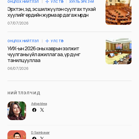
ОНЦЛОХ НИЙТЛЭЛ
УЛС ТӨР
ХУУЛЬ ЭРХ ЗҮЙ
Эрхтэн, эд, эс шилжүүлэн суулгах тухай
хуулийг ердийн журмаар дагаж мөрдөнө
07/07/2026
Save my name and e-mail in this browser for the next
time I comment.
ОНЦЛОХ НИЙТЛЭЛ
УЛС ТӨР
Илгээх
УИХ-ын 2026 оны хаврын ээлжит
чуулганы үйл ажиллагаа, үр дүнг
танилцууллаа
06/07/2026
НИЙТЛЭЛЧИД
Adiya Idea
D. Sainbayar