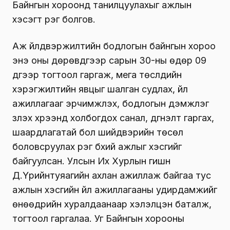
Байнгын хороонд танилцуулахыг ажлын
хэсэгт үүрэг болгов.
Аж үйлдвэржилтийн бодлогын байнгын хороо
энэ оны дөрөвдүгээр сарын 30-ны өдөр 09
дүгээр тогтоол гаргаж, мега төслүүдийн
хэрэгжилтийн явцыг шалган судлах, үйл
ажиллагааг эрчимжүүлэх, бодлогын дэмжлэг
үзүүлэх хүрээнд холбогдох санал, дүгнэлт гаргах,
шаардлагатай бол шийдвэрийн төсөл
боловсруулах үүрэг бүхий ажлыг хэсгийг
байгуулсан. Улсын Их Хурлын гишүүн
Д.Үүрийнтуяагийн ахлан ажиллаж байгаа тус
ажлын хэсгийн үйл ажиллагааны удирдамжийг
өнөөдрийн хуралдаанаар хэлэлцэн баталж,
тогтоол гаргалаа. Уг Байнгын хорооны