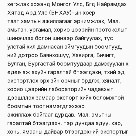
хөгжүүлэх хүрээнд Монгол Улс, Бүгд Найрамдах
Хятад Ард Улс (БНХАУ)-ын хоёр
талт хамтын ажиллагааг эрчимжүүлэх, Мал,
амьтан, ургамал, хорио цээрийн протоколыг
шинэчлэх болон шинээр байгуулах, тус
улстай хил дамнасан аймгуудын боомтууд,
үүний дотроо Баянхошуу, Хавирга, Бичигт,
Булган, Бургастай боомтуудаар дамжуулан х
өдөө аж ахуйн гаралтай бүтээгдэхүүн, түүхий эд
экспортлох эрх зүйн орчныг бүрдүүлж, хяналт,
хорио цээрийн лабораторийн чадавхыг
дээшлүүлэх замаар экспорт хийх боломжтой
боомтын тоог нэмэгдүүлэхээр
ажиллаж байгааг дурдав. Мал, амьтны
гаралтай бүтээгдэхүүн, тэр дундаа адуу, үхэр,
хонь, ямааны дайвар бүтээгдэхүүний экспортыг