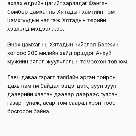
эхлэх өдрийн цагийг зарладаг Фэнгян
бөмбөр цамхаг нь Хятадын хамгийн том
цамхгуудын нэг гэж Хятадын төрийн
хэвлэлүүд мэдээлжээ.
Энэхүү цамхаг нь Хятадын нийслэл Бээжин
хотоос 200 милийн зайд оршдог Анхуй
мужийн аялал жуулчлалын томоохон төв юм.
Гэвч даваа гарагт талбайн эргэн тойрон
дахь нам гүм байдал эвдэгдэж, зуун зуун
дээврийн хавтан дээвэр дээрээс гулсан,
газарт унаж, асар том саарал хүрэн тоос
босгосон байна.