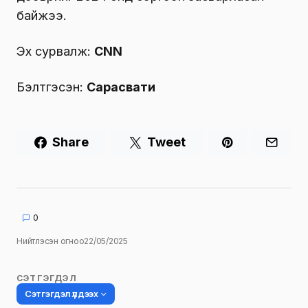
байжээ.
Эх сурвалж:
CNN
Бэлтгэсэн:
Сарасвати
Share
Tweet
0
Нийтлэсэн огноо
22/05/2025
СЭТГЭГДЭЛ
Сэтгэгдэл үлдээх