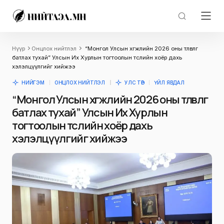
Нүүр
Онцлох нийтлэл
“Монгол Улсын хөгжлийн 2026 оны төлөвлөгөө
батлах тухай” Улсын Их Хурлын тогтоолын төслийн хоёр дахь
хэлэлцүүлгийг хийжээ
НИЙГЭМ
ОНЦЛОХ НИЙТЛЭЛ
УЛС ТӨР
ҮЙЛ ЯВДАЛ
“Монгол Улсын хөгжлийн 2026 оны төлөвлөгөө
батлах тухай” Улсын Их Хурлын
тогтоолын төслийн хоёр дахь
хэлэлцүүлгийг хийжээ