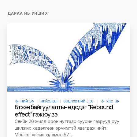
ДАРАА НЬ УНШИХ
НИЙГЭМ
НИЙСЛЭЛ
ОНЦЛОХ НИЙТЛЭЛ
УЛС ТӨР
Бүтээн байгуулалтын үед үүсдэг “Rebound
effect” гэж юу вэ
Сүүлийн 20 жилд орон нутгаас суурин газрууд руу
шилжих хөдөлгөөн эрчимтэй явагдаж нийт
Монгол улсын хүн амын 57…