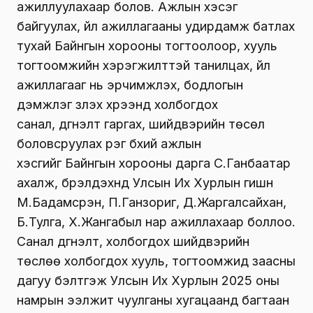
ажиллуулахаар болов. Ажлын хэсэг
байгуулах, үйл ажиллагааны удирдамж батлах
тухай Байнгын хорооны тогтоолоор, хууль
тогтоомжийн хэрэгжилттэй танилцах, үйл
ажиллагааг нь эрчимжүүлэх, бодлогын
дэмжлэг үзүүлэх хүрээнд холбогдох
санал, дүгнэлт гаргах, шийдвэрийн төсөл
боловсруулах үүрэг бүхий ажлын
хэсгийг Байнгын хорооны дарга С.Ганбаатар
ахалж, бүрэлдэхүүнд Улсын Их Хурлын гишүүн
М.Бадамсүрэн, П.Ганзориг, Д.Жаргалсайхан,
Б.Тулга, Х.Жангабыл нар ажиллахаар боллоо.
Санал дүгнэлт, холбогдох шийдвэрийн
төслөө холбогдох хууль, тогтоомжид заасны
дагуу бэлтгэж Улсын Их Хурлын 2025 оны
намрын ээлжит чуулганы хугацаанд багтаан