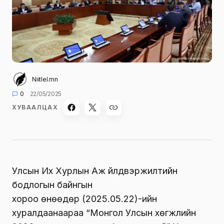
Niitlel.mn
0
22/05/2025
ХУВААЛЦАХ
Улсын Их Хурлын Аж үйлдвэржилтийн
бодлогын байнгын
хороо өнөөдөр (2025.05.22)-ийн
хуралдаанаараа “Монгол Улсын хөгжлийн