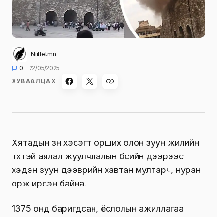
Niitlel.mn
0
22/05/2025
ХУВААЛЦАХ
Хятадын зүүн хэсэгт орших олон зуун жилийн
түүхтэй аялал жуулчлалын бүсийн дээрээс
хэдэн зуун дээврийн хавтан мултарч, нуран
орж ирсэн байна.
1375 онд баригдсан, ёслолын ажиллагаа