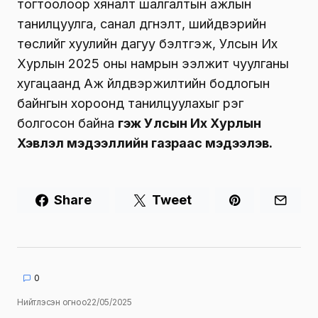
тогтоолоор хяналт шалгалтын ажлын
танилцуулга, санал дүгнэлт, шийдвэрийн
төслийг хуулийн дагуу бэлтгэж, Улсын Их
Хурлын 2025 оны намрын ээлжит чуулганы
хугацаанд Аж үйлдвэржилтийн бодлогын
байнгын хороонд танилцуулахыг үүрэг
болгосон байна
гэж Улсын Их Хурлын
Хэвлэл мэдээллийн газраас мэдээлэв.
Share
Tweet
0
Нийтлэсэн огноо
22/05/2025