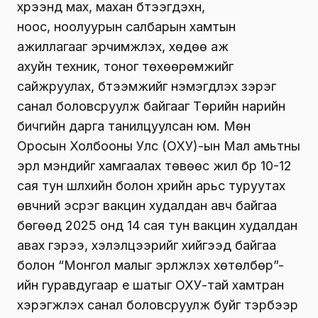
хүрээнд мах, махан бүтээгдэхүүн,
ноос, ноолуурын салбарын хамтын
ажиллагааг эрчимжүүлэх, хөдөө аж
ахуйн техник, тоног төхөөрөмжийг
сайжруулах, бүтээмжийг нэмэгдүүлэх зэрэг
санал боловсруулж байгааг Төрийн нарийн
бичгийн дарга танилцуулсан юм. Мөн
Оросын Холбооны Улс (ОХУ)-ын Мал амьтны
эрүүл мэндийг хамгаалах төвөөс жил бүр 10-12
сая тун шүлхийн болон үхрийн арьс туруутах
өвчний эсрэг вакцин худалдан авч байгаа
бөгөөд 2025 онд 14 сая тун вакцин худалдан
авах гэрээ, хэлэлцээрийг хийгээд байгаа
болон “Монгол малыг эрүүлжүүлэх хөтөлбөр”-
ийн гуравдугаар үе шатыг ОХУ-тай хамтран
хэрэгжүүлэх санал боловсруулж буйг тэрбээр