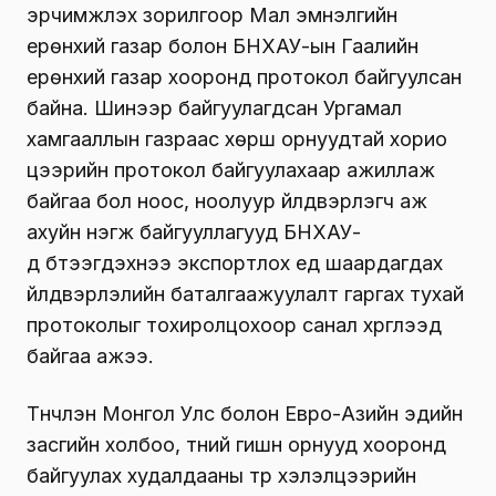
эрчимжүүлэх зорилгоор Мал эмнэлгийн
ерөнхий газар болон БНХАУ-ын Гаалийн
ерөнхий газар хооронд протокол байгуулсан
байна. Шинээр байгуулагдсан Ургамал
хамгааллын газраас хөрш орнуудтай хорио
цээрийн протокол байгуулахаар ажиллаж
байгаа бол ноос, ноолуур үйлдвэрлэгч аж
ахуйн нэгж байгууллагууд БНХАУ-
д бүтээгдэхүүнээ экспортлох үед шаардагдах
үйлдвэрлэлийн баталгаажуулалт гаргах тухай
протоколыг тохиролцохоор санал хүргүүлээд
байгаа ажээ.
Түүнчлэн Монгол Улс болон Евро-Азийн эдийн
засгийн холбоо, түүний гишүүн орнууд хооронд
байгуулах худалдааны түр хэлэлцээрийн