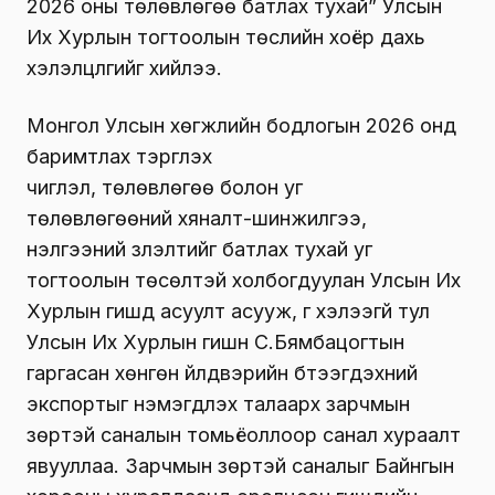
2026 оны төлөвлөгөө батлах тухай” Улсын
Их Хурлын тогтоолын төслийн хоёр дахь
хэлэлцүүлгийг хийлээ.
Монгол Улсын хөгжлийн бодлогын 2026 онд
баримтлах тэргүүлэх
чиглэл
,
төлөвлөгөө
болон уг
төлөвлөгөөний
хяналт-шинжилгээ,
үнэлгээний үзүүлэлтийг
батлах тухай уг
тогтоолын төсөлтэй холбогдуулан Улсын Их
Хурлын гишүүд асуулт асууж, үг хэлээгүй тул
Улсын Их Хурлын гишүүн С.Бямбацогтын
гаргасан хөнгөн үйлдвэрийн бүтээгдэхүүний
экспортыг нэмэгдүүлэх талаарх зарчмын
зөрүүтэй саналын томьёоллоор санал хураалт
явууллаа. Зарчмын зөрүүтэй саналыг Байнгын