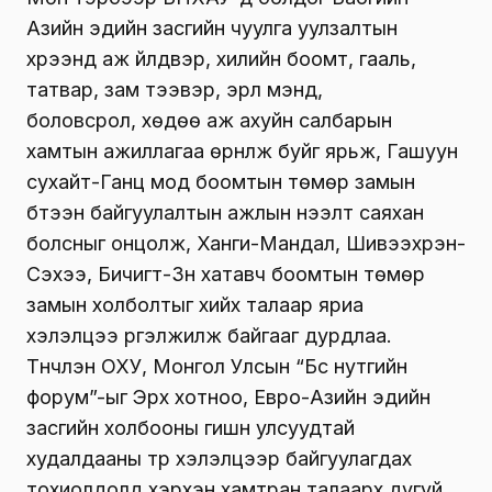
Азийн эдийн засгийн чуулга уулзалтын
хүрээнд аж үйлдвэр, хилийн боомт, гааль,
татвар, зам тээвэр, эрүүл мэнд,
боловсрол, хөдөө аж ахуйн салбарын
хамтын ажиллагаа өрнүүлж буйг ярьж, Гашуун
сухайт-Ганц мод боомтын төмөр замын
бүтээн байгуулалтын ажлын нээлт саяхан
болсныг онцолж, Ханги-Мандал, Шивээхүрэн-
Сэхээ, Бичигт-Зүүн хатавч боомтын төмөр
замын холболтыг хийх талаар яриа
хэлэлцээ үргэлжилж байгааг дурдлаа.
Түүнчлэн ОХУ, Монгол Улсын “Бүс нутгийн
форум”-ыг Эрхүү хотноо, Евро-Азийн эдийн
засгийн холбооны гишүүн улсуудтай
худалдааны түр хэлэлцээр байгуулагдах
тохиолдолд хэрхэн хамтран талаарх дугуй