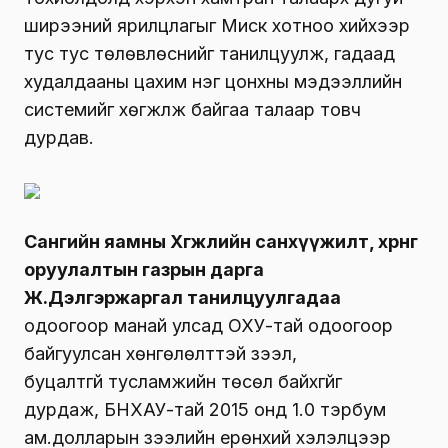
ширээний ярилцлагыг Миск хотноо хийхээр
тус тус төлөвлөснийг танилцуулж, гадаад
худалдааны цахим нэг цонхны мэдээллийн
системийг хөгжүүлж байгаа талаар товч
дурдав.
Сангийн яамны Хөгжлийн санхүүжилт, хөрөнгө
оруулалтын газрын дарга
Ж.Дэлгэржаргал танилцуулгадаа
одоогоор манай улсад ОХУ-тай одоогоор
байгуулсан хөнгөлөлттэй зээл,
буцалтгүй тусламжийн төсөл байхгүйг
дурдаж, БНХАУ-тай 2015 онд 1.0 тэрбум
ам.долларын зээлийн ерөнхий хэлэлцээр