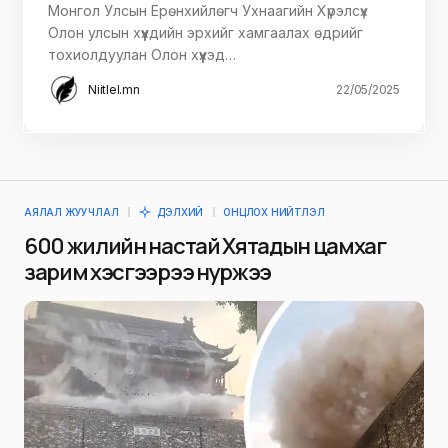
Монгол Улсын Ерөнхийлөгч Ухнаагийн Хүрэлсүх
Олон улсын хүүхдийн эрхийг хамгаалах өдрийг
тохиолдуулан Олон хүүхэд…
Niitlel.mn
22/05/2025
АЯЛАЛ ЖУУЧЛАЛ
ДЭЛХИЙ
ОНЦЛОХ НИЙТЛЭЛ
600 жилийн настай Хятадын цамхаг
зарим хэсгээрээ нуржээ