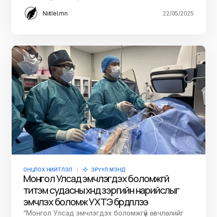
Niitlel.mn
22/05/2025
ОНЦЛОХ НИЙТЛЭЛ
ЭРҮҮЛ МЭНД
Монгол Улсад эмчлэгдэх боломжгүй
титэм судасны хүнд зэргийн нарийслыг
эмчлэх боломж УХТЭ бүрдүүллээ
“Монгол Улсад эмчлэгдэх боломжгүй өвчлөлийг