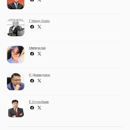
Г. Мэнд-Ооёо
Мөнгөндалай
Р. Даваадорж
Ё. Отгонбаяр