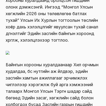
хорооны хуралдаанд оролцсон гишүүдийн
олонх дэмжсэнгүй. Ингээд “Монгол Улсын
хөгжлийн 2026 оны төлөвлөгөө батлах
тухай” Улсын Их Хурлын тогтоолын төслийн
хоёр дахь хэлэлцүүлгийг явуулсан тухай санал
дүгнэлтийг Эдийн засгийн байнгын хороонд
хүргүүлж, хэлэлцүүлэхээр тогтлоо.
Байнгын хорооны хуралдаанаар Хил орчмын
худалдаа, бүс нутгийн аж үйлдвэр, эдийн
засгийн хамтын ажиллагааг эрчимжүүлэх
чиглэлээр хэрэгжүүлж буй арга хэмжээний
талаарх Монгол Улсын Тэргүүн шадар сайд
бөгөөд Эдийн засаг, хөгжлийн сайд болон
холбогдох бусад Засгийн газрын гишүүдийн