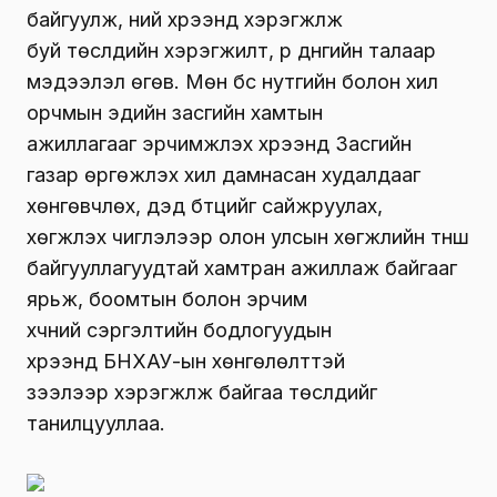
байгуулж, үүний хүрээнд хэрэгжүүлж
буй төслүүдийн хэрэгжилт, үр дүнгийн талаар
мэдээлэл өгөв. Мөн бүс нутгийн болон хил
орчмын эдийн засгийн хамтын
ажиллагааг эрчимжүүлэх хүрээнд Засгийн
газар өргөжүүлэх хил дамнасан худалдааг
хөнгөвчлөх, дэд бүтцийг сайжруулах,
хөгжүүлэх чиглэлээр олон улсын хөгжлийн түнш
байгууллагуудтай хамтран ажиллаж байгааг
ярьж, боомтын болон эрчим
хүчний сэргэлтийн бодлогуудын
хүрээнд БНХАУ-ын хөнгөлөлттэй
зээлээр хэрэгжүүлж байгаа төслүүдийг
танилцууллаа.