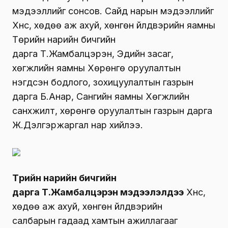
мэдээллийг сонсов. Сайд нарын мэдээллийг
Хүнс, хөдөө аж ахуй, хөнгөн үйлдвэрийн яамны
Төрийн нарийн бичгийн
дарга Т.Жамбалцэрэн, Эдийн засаг,
хөгжлийн яамны Хөрөнгө оруулалтын
нэгдсэн бодлого, зохицуулалтын газрын
дарга Б.Анар, Сангийн яамны Хөгжлийн
санхүүжилт, хөрөнгө оруулалтын газрын дарга
Ж.Дэлгэржаргал нар хийлээ.
Төрийн нарийн бичгийн
дарга Т.Жамбалцэрэн мэдээлэлдээ
Хүнс,
хөдөө аж ахуй, хөнгөн үйлдвэрийн
салбарын гадаад хамтын ажиллагааг