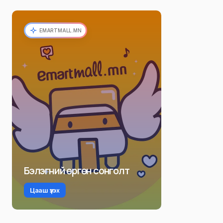
EMARTMALL.MN
Бэлэгний өргөн сонголт
Цааш үзэх