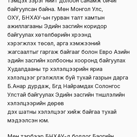
тэмцэх зэрэг нийт долоон санамж бичиг
байгуулсан байна. Мөн Монгол Улс,
ОХУ, БНХАУ-ын гурван талт хамтын
ажиллагааны Эдийн засгийн коридор
байгуулах хөтөлбөрийн хүрээнд
хэрэгжүүлэх төсөл, арга хэмжээний
жагсаалтыг гаргаж байгааг болон Евро Азийн
эдийн засгийн холбооны хооронд байгуулах
Худалдааны түр хэлэлцээрийн яриа
хэлэлцээг үргэлжлүүлж буй тухай газрын дарга
Б.Анар дурдаж, Бүгд Найрамдах Солонгос
Улстай байгуулах Эдийн засгийн түншлэлийн
хэлэлцээрийн дөрөв
дэх шатны хэлэлцээг хийж байгаа тухай
мэдээлсэн юм.
Мөн тэрбээр БНХАУ-д болдог Баогийн