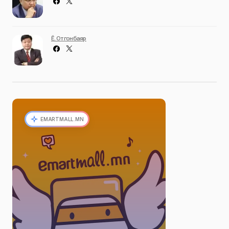
Ё. Отгонбаяр
EMARTMALL.MN