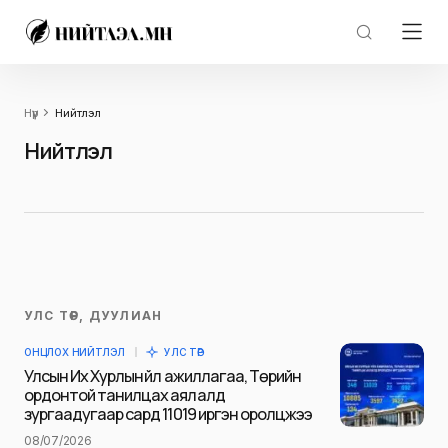
Нүүр
Нийтлэл
Нийтлэл
УЛС ТӨР, ДУУЛИАН
ОНЦЛОХ НИЙТЛЭЛ
УЛС ТӨР
Улсын Их Хурлын үйл ажиллагаа, Төрийн
ордонтой танилцах аялалд
зургаадугаар сард 11019 иргэн оролцжээ
08/07/2026