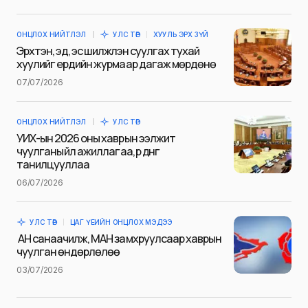
ОНЦЛОХ НИЙТЛЭЛ
УЛС ТӨР
ХУУЛЬ ЭРХ ЗҮЙ
Эрхтэн, эд, эс шилжүүлэн суулгах тухай
хуулийг ердийн журмаар дагаж мөрдөнө
07/07/2026
ОНЦЛОХ НИЙТЛЭЛ
УЛС ТӨР
УИХ-ын 2026 оны хаврын ээлжит
чуулганы үйл ажиллагаа, үр дүнг
танилцууллаа
06/07/2026
УЛС ТӨР
ЦАГ ҮЕИЙН ОНЦЛОХ МЭДЭЭ
АН санаачилж, МАН замхруулсаар хаврын
чуулган өндөрлөлөө
03/07/2026