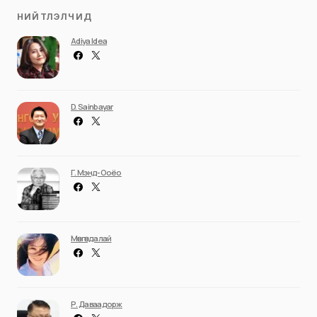
НИЙТЛЭЛЧИД
Adiya Idea
D. Sainbayar
Г. Мэнд-Ооёо
Мөнгөндалай
Р. Даваадорж