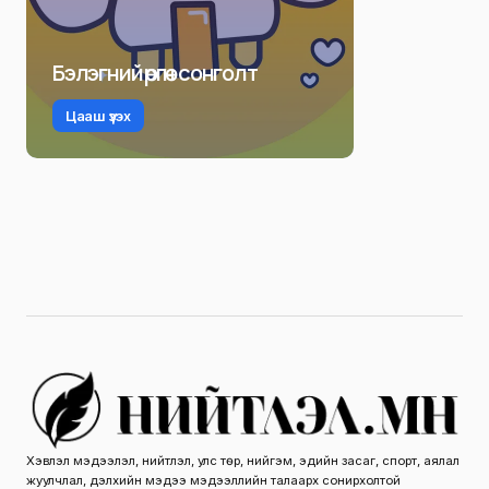
Бэлэгний өргөн сонголт
Цааш үзэх
Хэвлэл мэдээлэл, нийтлэл, улс төр, нийгэм, эдийн засаг, спорт, аялал
жуулчлал, дэлхийн мэдээ мэдээллийн талаарх сонирхолтой