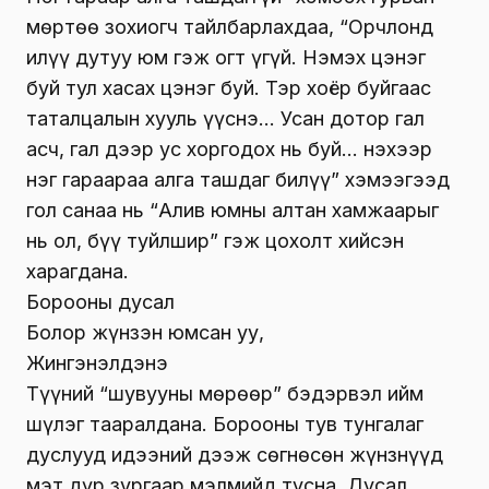
мөртөө зохиогч тайлбарлахдаа, “Орчлонд
илүү дутуу юм гэж огт үгүй. Нэмэх цэнэг
буй тул хасах цэнэг буй. Тэр хоёр буйгаас
таталцалын хууль үүснэ… Усан дотор гал
асч, гал дээр ус хоргодох нь буй… Үнэхээр
нэг гараараа алга ташдаг билүү” хэмээгээд
гол санаа нь “Алив юмны алтан хамжаарыг
нь ол, бүү туйлшир” гэж цохолт хийсэн
харагдана.
Борооны дусал
Болор жүнзэн юмсан уу,
Жингэнэлдэнэ
Түүний “шувууны мөрөөр” бэдэрвэл ийм
шүлэг тааралдана. Борооны тув тунгалаг
дуслууд идээний дээж сөгнөсөн жүнзнүүд
мэт дүр зургаар мэлмийд тусна. Дусал