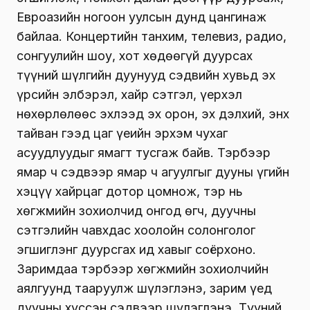
Евроазийн ногоон уулсын дунд цангинаж
байлаа. Концертийн танхим, телевиз, радио,
сонгуулийн шоу, хот хөдөөгүй дуурсах
түүний шүлгийн дуунууд сэдвийн хувьд эх
үрсийн элбэрэл, хайр сэтгэл, үерхэл
нөхөрлөлөөс эхлээд эх орон, эх дэлхий, энх
тайван гээд цаг үеийн эрхэм чухаг
асуудлуудыг ямагт тусгаж байв. Тэрбээр
ямар ч сэдвээр ямар ч агуулгыг дууны үгийн
хэцүү хайрцаг дотор цомнож, тэр нь
хөгжмийн зохиолчид онгод өгч, дуучны
сэтгэлийн чавхдас хоолойн солонголог
эгшиглэнг дуурсгах ид хавыг соёрхоно.
Заримдаа тэрбээр хөгжмийн зохиолчийн
аялгуунд тааруулж шүлэглэнэ, зарим үед
дуучны хүссэн сэдвээр шүлэглэнэ. Түүний