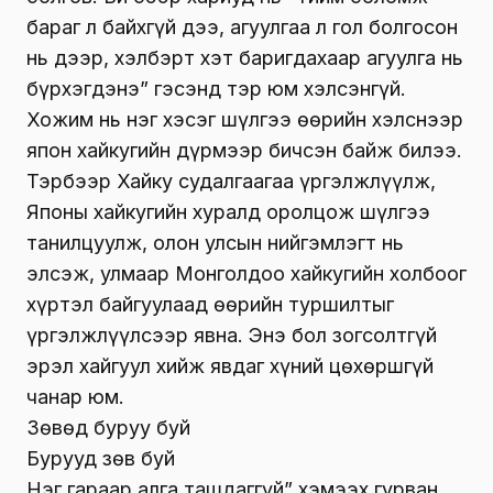
бараг л байхгүй дээ, агуулгаа л гол болгосон
нь дээр, хэлбэрт хэт баригдахаар агуулга нь
бүрхэгдэнэ” гэсэнд тэр юм хэлсэнгүй.
Хожим нь нэг хэсэг шүлгээ өөрийн хэлснээр
япон хайкугийн дүрмээр бичсэн байж билээ.
Тэрбээр Хайку судалгаагаа үргэлжлүүлж,
Японы хайкугийн хуралд оролцож шүлгээ
танилцуулж, олон улсын нийгэмлэгт нь
элсэж, улмаар Монголдоо хайкугийн холбоог
хүртэл байгуулаад өөрийн туршилтыг
үргэлжлүүлсээр явна. Энэ бол зогсолтгүй
эрэл хайгуул хийж явдаг хүний цөхөршгүй
чанар юм.
Зөвөд буруу буй
Бурууд зөв буй
Нэг гараар алга ташдаггүй” хэмээх гурван