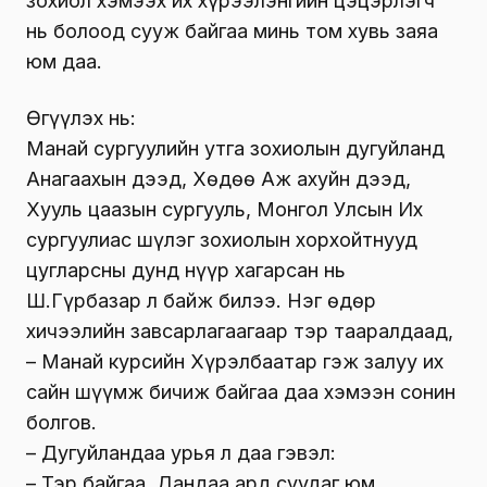
зохиол хэмээх их хүрээлэнгийн цэцэрлэгч
нь болоод сууж байгаа минь том хувь заяа
юм даа.
Өгүүлэх нь:
Манай сургуулийн утга зохиолын дугуйланд
Анагаахын дээд, Хөдөө Аж ахуйн дээд,
Хууль цаазын сургууль, Монгол Улсын Их
сургуулиас шүлэг зохиолын хорхойтнууд
цугларсны дунд нүүр хагарсан нь
Ш.Гүрбазар л байж билээ. Нэг өдөр
хичээлийн завсарлагаагаар тэр тааралдаад,
– Манай курсийн Хүрэлбаатар гэж залуу их
сайн шүүмж бичиж байгаа даа хэмээн сонин
болгов.
– Дугуйландаа урья л даа гэвэл:
– Тэр байгаа. Дандаа ард суудаг юм.