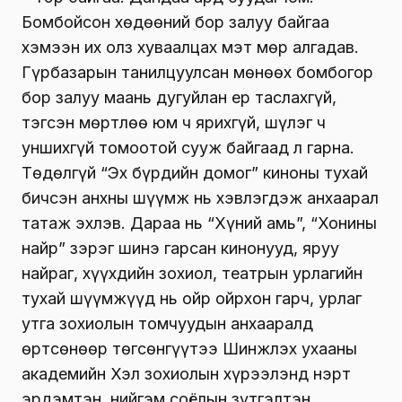
Бомбойсон хөдөөний бор залуу байгаа
хэмээн их олз хуваалцах мэт мөр алгадав.
Гүрбазарын танилцуулсан мөнөөх бомбогор
бор залуу маань дугуйлан ер таслахгүй,
тэгсэн мөртлөө юм ч ярихгүй, шүлэг ч
уншихгүй томоотой сууж байгаад л гарна.
Төдөлгүй “Эх бүрдийн домог” киноны тухай
бичсэн анхны шүүмж нь хэвлэгдэж анхаарал
татаж эхлэв. Дараа нь “Хүний амь”, “Хонины
найр” зэрэг шинэ гарсан кинонууд, яруу
найраг, хүүхдийн зохиол, театрын урлагийн
тухай шүүмжүүд нь ойр ойрхон гарч, урлаг
утга зохиолын томчуудын анхааралд
өртсөнөөр төгсөнгүүтээ Шинжлэх ухааны
академийн Хэл зохиолын хүрээлэнд нэрт
эрдэмтэн, нийгэм соёлын зүтгэлтэн