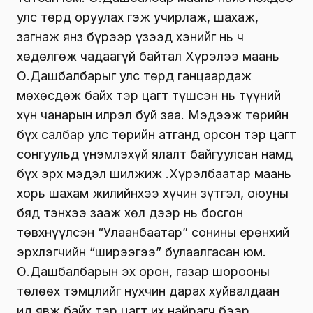
улс төрд оруулах гэж учирлаж, шахаж,
загнаж янз бүрээр үзээд хэнийг нь ч
хөдөлгөж чадаагүй байтал Хүрэлээ маань
О.Дашбалбарыг улс төрд ганцаардаж
мөхөсдөж байх тэр цагт түшсэн нь түүний
хүн чанарын илрэл буй заа. Мэдээж төрийн
бүх салбар улс төрийн атганд орсон тэр цагт
сонгуульд үнэмлэхүй ялалт байгуулсан намд
бүх эрх мэдэл шилжиж Ү.Хүрэлбаатар маань
хорь шахам жилийнхээ хүчин зүтгэл, оюуны
бяд тэнхээ зааж хөл дээр нь босгон
төвхнүүлсэн “Улаанбаатар” сонины ерөнхий
эрхлэгчийн “ширээгээ” булаалгасан юм.
О.Дашбалбарын эх орон, газар шорооны
төлөөх тэмцлийг нухчин дарах хуйвалдаан
ид явж байх тэр цагт их найрагч бээр