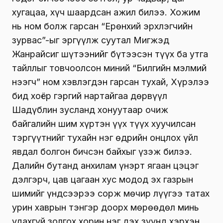
хугацаа, хүч шаардсан ажил билээ. Хожим
нь ном болж гарсан “Ерөнхий эрхлэгчийн
зурвас”-ыг эргүүлж суутал Мигжэд
Жанрайсиг шүтээнийг бүтээсэн түүх ба утга
тайллыг товчоолсон миний “Билгийн мэлмий
нээгч” ном хэвлэгдэн гарсан тухай, Хүрэлээ
бид хоёр гэргий нартайгаа дөрвүүл
Шадүблин зусланд хонуутаар очиж
байгалийн шим хүртэн үүх түүх хуучилсан
тэргүүтнийг тухайн нэг өдрийн онцлох үйл
явдал болгон бичсэн байхыг үзэж билээ.
Далийн бутанд анхилам үнэрт ягаан цэцэг
дэлгэрч, цав цагаан хус модод эх газрын
шимийг үндсээрээ сорж мөчир лүүгээ татах
урин хаврын тэнгэр доорх мөрөөдөл минь
удахгүй золгох хорин нэг дэх зуунд хэрхэн