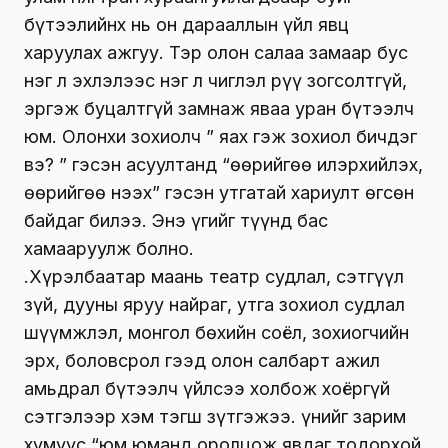
бүтээлийнх нь он дарааллын үйл явц
харуулах ажгуу. Тэр олон салаа замаар бус
нэг л эхлэлээс нэг л чиглэл рүү зогсолтгүй,
эргэж буцалтгүй замнаж яваа уран бүтээлч
юм. Олонхи зохиолч ” яах гэж зохиол бичдэг
вэ? ” гэсэн асуултанд “өөрийгөө илэрхийлэх,
өөрийгөө нээх” гэсэн утгатай хариулт өгсөн
байдаг билээ. Энэ үгийг түүнд бас
хамааруулж болно.
Ү.Хүрэлбаатар маань театр судлал, сэтгүүл
зүй, дууны яруу найраг, утга зохиол судлал
шүүмжлэл, монгол бөхийн соёл, зохиогчийн
эрх, боловсрол гээд олон салбарт ажил
амьдрал бүтээлч үйлсээ холбож хоёргүй
сэтгэлээр хэм тэгш зүтгэжээ. Үүнийг зарим
хүмүүс “юм юманд оролцож явдаг тодорхой