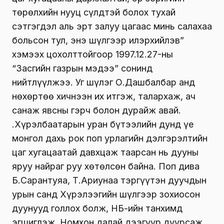
төрөлхийн нууц сүлдтэй болох тухай
сэтгэгдэл аль эрт залуу цагаас минь салахаа
больсон тул, энэ шүлгээр илэрхийлэв”
хэмээх цохолттойгоор 1997.12.27-ны
“Засгийн газрын мэдээ” сонинд
нийтлүүлжээ. Уг шүлэг О.Дашбалбар анд
нөхөртөө хичнээн их итгэж, талархаж, ач
санаж явсны гэрч болон дурайж авай.
Ү.Хүрэлбаатарын уран бүтээлийн дунд үе
монгол дахь рок поп урлагийн дэлгэрэлтийн
цаг хугацаатай давхцаж таарсан нь дууны
яруу найраг руу хөтөлсөн байна. Поп дива
Б.Сарантуяа, Т.Ариунаа тэргүүтэн дуучдын
урын санд Хүрэлээгийн шүлгээр зохиосон
дуунууд голлох болж, НҮБ-ийн танхимд
эгшиглэж, Номхон далай дээгүүр дуурсаж,