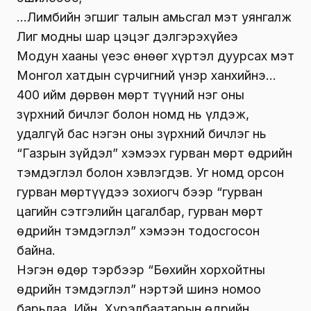
…Лимбийн эгшиг талын амьсгал мэт уянгалж
Лиг модны шар цэцэг дэлгэрэхүйеэ
Модун хааны үеэс өнөөг хүртэл дуурсах мэт
Монгол хатдын сүрчигний үнэр ханхийнэ…
400 ийм дөрвөн мөрт түүний нэг оны
зүрхний бичлэг болон номд нь үлдэж,
удалгүй бас нэгэн оны зүрхний бичлэг нь
“Газрын зүйдэл” хэмээх гурван мөрт өдрийн
тэмдэглэл болон хэвлэгдэв. Уг номд орсон
гурван мөртүүдээ зохиогч бээр “гурван
цагийн сэтгэлийн цагалбар, гурван мөрт
өдрийн тэмдэглэл” хэмээн тодосгосон
байна.
Нэгэн өдөр тэрбээр “Бөхийн хорхойтны
өдрийн тэмдэглэл” нэртэй шинэ номоо
барьлаа. Ийн Ү.Хүрэлбаатарын өдрийн