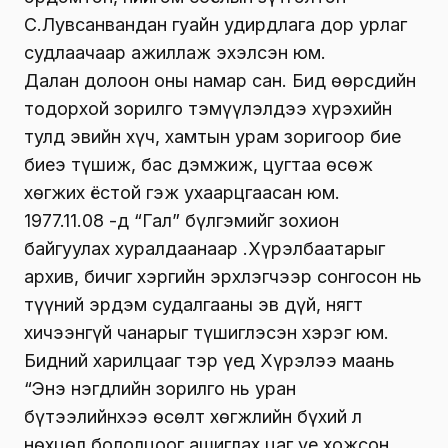
С.Лувсанвандан гуайн удирдлага дор урлаг
судлаачаар ажиллаж эхэлсэн юм.
Далан долоон оны намар сан. Бид өөрсдийн
тодорхой зорилго тэмүүлэлдээ хүрэхийн
тулд эвийн хүч, хамтын урам зоригоор бие
биеэ түшиж, бас дэмжиж, цугтаа өсөж
хөгжих ёстой гэж ухаарцгаасан юм.
1977.11.08 -д “Гал” бүлгэмийг зохион
байгуулах хуралдаанаар Ү.Хүрэлбаатарыг
архив, бичиг хэргийн эрхлэгчээр сонгосон нь
түүний эрдэм судалгааны эв дүй, нягт
хичээнгүй чанарыг түшиглэсэн хэрэг юм.
Бидний харилцааг тэр үед Хүрэлээ маань
“Энэ нэгдлийн зорилго нь уран
бүтээлийнхээ өсөлт хөгжлийн бүхий л
нөхцөл бололцоог ашиглах цаг үе хожсон