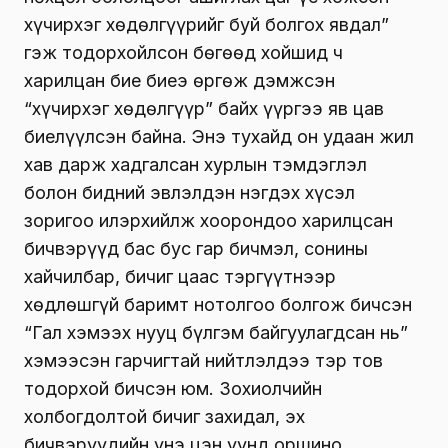
хүчирхэг хөдөлгүүрийг буй болгох явдал”
гэж тодорхойлсон бөгөөд хойшид ч
харилцан бие биеэ өргөж дэмжсэн
“хүчирхэг хөдөлгүүр” байх үүргээ яв цав
биелүүлсэн байна. Энэ тухайд он удаан жил
хав дарж хадгалсан хурлын тэмдэглэл
болон бидний эвлэлдэн нэгдэх хүсэл
зоригоо илэрхийлж хоорондоо харилцсан
бичвэрүүд бас бус гар бичмэл, сонины
хайчилбар, бичиг цаас тэргүүтнээр
хөдлөшгүй баримт нотолгоо болгож бичсэн
“Гал хэмээх нууц бүлгэм байгуулагдсан нь”
хэмээсэн гарчигтай нийтлэлдээ тэр тов
тодорхой бичсэн юм. Зохиолчийн
холбогдолтой бичиг захидал, эх
бичвэрүүдийн үнэ цэн үүнд оршино.