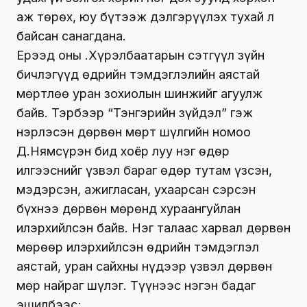
аж төрөх, юу бүтээж дэлгэрүүлэх тухай л
байсан санагдана.
Ерээд оны Ү.Хүрэлбаатарын сэтгүүл зүйн
бичлэгүүд өдрийн тэмдэглэлийн аястай
мөртлөө уран зохиолын шинжийг агуулж
байв. Тэрбээр “Тэнгэрийн зүйдэл” гэж
нэрлэсэн дөрвөн мөрт шүлгийн номоо
Д.Нямсүрэн бид хоёр луу нэг өдөр
илгээснийг үзвэл бараг өдөр тутам үзсэн,
мэдэрсэн, ажигласан, ухаарсан сэрсэн
бүхнээ дөрвөн мөрөнд хураангуйлан
илэрхийлсэн байв. Нэг талаас харвал дөрвөн
мөрөөр илэрхийлсэн өдрийн тэмдэглэл
аястай, уран сайхны нүдээр үзвэл дөрвөн
мөр найраг шүлэг. Түүнээс нэгэн бадаг
эшилбээс;