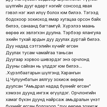
шүлгийн дууг өдөрт нэгийг сонсоод явая
гэвэл нэг жил илүү болох юм билээ. Тэгээд
бодохоор зохиоход ямар хугацаа орсон байх
билээ, санаанд багтамгүй. Хүрэлээ маань
өөрөө их эвлэгхэн дуулна. Тэрбээр ялангуяа
эхийн тухай ардын дуу дуулах дуртай билээ.
Дуу надад сэтгэлийн хүчийг өгсөн
Дуулах тусам чамайгаа таньсан
Дуугаар хорвоо шивэрдэг энэ орчлонд
Дууны сайхан нь үлддэг юм билээ…
Ү.Хүрэлбаатарын шүлгэнд Харангын
Ц.Чулуунбатын аялгуу зохиож өөрөө
дуулсан “Амьдрал надад бүхнийг өгсөн”
хэмээх дуунд ингэж өгүүлдэг. Орчлонгийн
хамаг бүхэн дуунд найрсаж амьдралын үнэт
бүхнийг өгсөн болохоор “дуу өөрөө зохиож