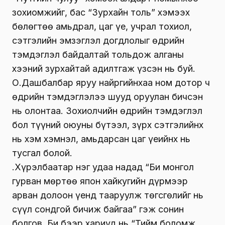
зохиомжийг, бас “Зурхайн толь” хэмээх
бөлөгтөө амьдрал, цаг үе, учрал тохиол,
сэтгэлийн эмзэглэл догдлолыг өдрийн
тэмдэглэл байдалтай тольдож алганы
хээний зурхайтай адилтгаж үзсэн нь буй.
О.Дашбалбар яруу найргийнхаа ном дотор ч
өдрийн тэмдэглэлээ шууд оруулан бичсэн
нь олонтаа. Зохиолчийн өдрийн тэмдэглэл
бол түүний оюуны бүтээл, зүрх сэтгэлийнх
нь хэм хэмнэл, амьдарсан цаг үеийнх нь
тусгал болой.
Ү.Хүрэлбаатар нэг удаа надад “Би монгол
гурван мөртөө япон хайкугийн дүрмээр
арван долоон үенд тааруулж төгсгөлийг нь
сүүл сондгой бичиж байгаа” гэж сонин
болгов. Би бээр хариуд нь “Тийм боломж