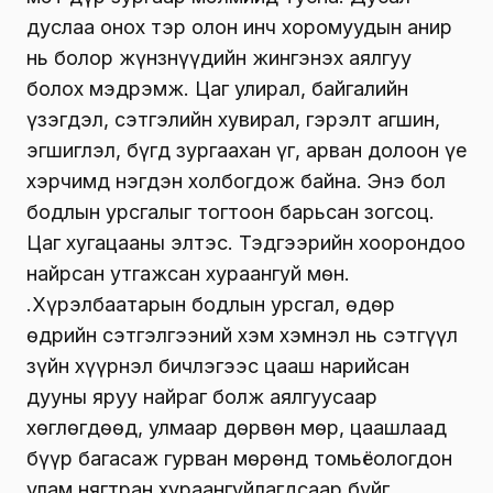
дуслаа онох тэр олон инч хоромуудын анир
нь болор жүнзнүүдийн жингэнэх аялгуу
болох мэдрэмж. Цаг улирал, байгалийн
үзэгдэл, сэтгэлийн хувирал, гэрэлт агшин,
эгшиглэл, бүгд зургаахан үг, арван долоон үе
хэрчимд нэгдэн холбогдож байна. Энэ бол
бодлын урсгалыг тогтоон барьсан зогсоц.
Цаг хугацааны элтэс. Тэдгээрийн хоорондоо
найрсан утгажсан хураангуй мөн.
Ү.Хүрэлбаатарын бодлын урсгал, өдөр
өдрийн сэтгэлгээний хэм хэмнэл нь сэтгүүл
зүйн хүүрнэл бичлэгээс цааш нарийсан
дууны яруу найраг болж аялгуусаар
хөглөгдөөд, улмаар дөрвөн мөр, цаашлаад
бүүр багасаж гурван мөрөнд томьёологдон
улам нягтран хураангуйлагдсаар буйг