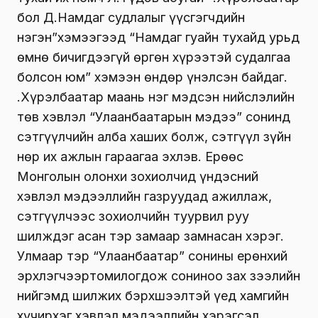
бол Д.Намдаг судлалыг үүсгэгчдийн
нэгэн”хэмээгээд “Намдаг гуайн тухайд урьд
өмнө бичигдээгүй өргөн хүрээтэй судалгаа
болсон юм” хэмээн өндөр үнэлсэн байдаг.
Ү.Хүрэлбаатар маань нэг мэдсэн нийслэлийн
төв хэвлэл “Улаанбаатарын мэдээ” сонинд
сэтгүүлчийн алба хаших болж, сэтгүүл зүйн
нөр их ажлын гараагаа эхлэв. Ерөөс
Монголын олонхи зохиолчид үндэсний
хэвлэл мэдээллийн газруудад ажиллаж,
сэтгүүлчээс зохиолчийн туурвил руу
шилждэг асан тэр замаар замнасан хэрэг.
Улмаар тэр “Улаанбаатар” сонины ерөнхий
эрхлэгчээртомилогдож сониноо зах зээлийн
нийгэмд шилжих бэрхшээлтэй үед хамгийн
хүчирхэг хэвлэл мэдээллийн хэрэгсэл