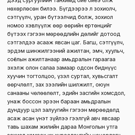
дээд сургуулийн танхимд бие биеэ олж
нөхөрлөсөн билээ. Бүгдээрээ л зохиолч,
сэтгүүлч, уран бүтээлчид болж, зохиол
номоо хэвлүүлж өөр өөрийн ертөнцийг
бүтээх гэгээн мөрөөдлийн дөлийг дотоод
сэтгэлдээ асааж явсан цаг. Багш, сэтгүүлч,
эрдэм шинжилгээний ажилтан, эмч, хуульч,
соёлын ажилтанаар амьдралын гараагаа
эхэлж олон салаа замаар одсон биднүүс
хуучин тогтолцоо, үзэл суртал, хувьсгалт
өөрчлөлт, зах зээлийн шилжилт, оюун
санааны чөлөөлөлт, эдийн засгийн хомсдол,
унаж боссон эрээн бараан амьдралын
дундуур цэл залуугийн гэгээн мөрөөдөлд
асаж асан үнэт зүйлээ гээлгүй авч явсаар
тавь шахам жилийн дараа Монголын утга