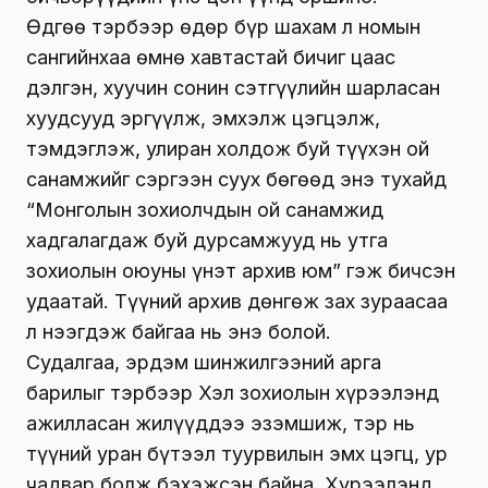
Өдгөө тэрбээр өдөр бүр шахам л номын
сангийнхаа өмнө хавтастай бичиг цаас
дэлгэн, хуучин сонин сэтгүүлийн шарласан
хуудсууд эргүүлж, эмхэлж цэгцэлж,
тэмдэглэж, улиран холдож буй түүхэн ой
санамжийг сэргээн суух бөгөөд энэ тухайд
“Монголын зохиолчдын ой санамжид
хадгалагдаж буй дурсамжууд нь утга
зохиолын оюуны үнэт архив юм” гэж бичсэн
удаатай. Түүний архив дөнгөж зах зураасаа
л нээгдэж байгаа нь энэ болой.
Судалгаа, эрдэм шинжилгээний арга
барилыг тэрбээр Хэл зохиолын хүрээлэнд
ажилласан жилүүддээ эзэмшиж, тэр нь
түүний уран бүтээл туурвилын эмх цэгц, ур
чадвар болж бэхэжсэн байна. Хүрээлэнд