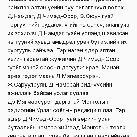
байхдаа алтан үеийн суу билэгтнүүд болох
Д.Намдаг, Д.Чимэд-Осор, Э.Оюун гуай
тэргүүтнийг судалж, үгийг нь сонсч, ялангуяа
их зохиолч Д.Намдаг гуайн урланд шавилсан
нь түүний хувьд амьдрал уран бүтээлийн их
сургууль байжээ. Тэр нэгэн өдөр алтан
үеийн гарамгай жүжигчин Д.Чимэд- Осор
гуайг манай өрөөнд дагуулж ирэв. Манай
өрөө гэдэг маань Л.Мягмарсүрэн,
Ж.Саруулбуян, Д.Намсрай биднүүсийн
ажиллаж байсан урлаг судлаач
Дэ.Мягмарсүрэн даргатай Монголын
радиогийн Урлаг соёлын редакци л даа. Тэр
өдөр Д.Чимэд-Осор гуай өөрийн уран
бүтээлийн намтар хийгээд Монголын театр
киноны алдарт уран бүтээлч анд нөхдийнхөө