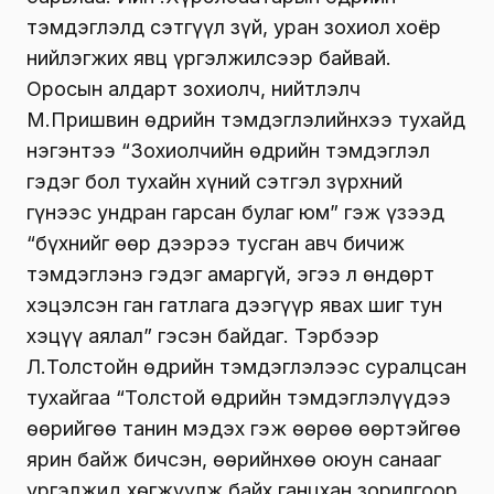
тэмдэглэлд сэтгүүл зүй, уран зохиол хоёр
нийлэгжих явц үргэлжилсээр байвай.
Оросын алдарт зохиолч, нийтлэлч
М.Пришвин өдрийн тэмдэглэлийнхээ тухайд
нэгэнтээ “Зохиолчийн өдрийн тэмдэглэл
гэдэг бол тухайн хүний сэтгэл зүрхний
гүнээс ундран гарсан булаг юм” гэж үзээд
“бүхнийг өөр дээрээ тусган авч бичиж
тэмдэглэнэ гэдэг амаргүй, эгээ л өндөрт
хэцэлсэн ган гатлага дээгүүр явах шиг тун
хэцүү аялал” гэсэн байдаг. Тэрбээр
Л.Толстойн өдрийн тэмдэглэлээс суралцсан
тухайгаа “Толстой өдрийн тэмдэглэлүүдээ
өөрийгөө танин мэдэх гэж өөрөө өөртэйгөө
ярин байж бичсэн, өөрийнхөө оюун санааг
үргэлжид хөгжүүлж байх ганцхан зорилгоор