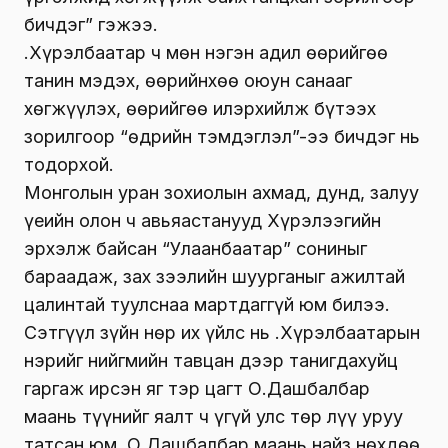
бичдэг” гэжээ.
Ү.Хүрэлбаатар ч мөн нэгэн адил өөрийгөө
танин мэдэх, өөрийнхөө оюун санааг
хөгжүүлэх, өөрийгөө илэрхийлж бүтээх
зорилгоор “өдрийн тэмдэглэл”-ээ бичдэг нь
тодорхой.
Монголын уран зохиолын ахмад, дунд, залуу
үеийн олон ч авьяастанууд Хүрэлээгийн
эрхэлж байсан “Улаанбаатар” сониныг
бараадаж, зах зээлийн шуурганыг ажилтай
цалинтай туулснаа мартдаггүй юм билээ.
Сэтгүүл зүйн нөр их үйлс нь Ү.Хүрэлбаатарын
нэрийг нийгмийн тавцан дээр танигдахуйц
гаргаж ирсэн яг тэр цагт О.Дашбалбар
маань түүнийг яалт ч үгүй улс төр лүү уруу
татсан юм. О.Дашбалбар маань найз нөхдөө