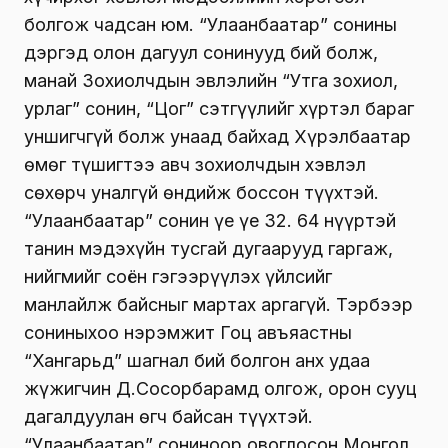
болгож чадсан юм. “Улаанбаатар” сонины
дэргэд олон дагуул сонинууд бий болж,
манай Зохиолчдын эвлэлийн “Утга зохиол,
урлаг” сонин, “Цог” сэтгүүлийг хүртэл бараг
уншигчгүй болж унаад байхад Хүрэлбаатар
өмөг түшигтээ авч зохиолчдын хэвлэл
сөхөрч уналгүй өндийж боссон түүхтэй.
“Улаанбаатар” сонин үе үе 32. 64 нүүртэй
танин мэдэхүйн тусгай дугаарууд гаргаж,
нийгмийг соён гэгээрүүлэх үйлсийг
манлайлж байсныг мартах аргагүй. Тэрбээр
сониныхоо нэрэмжит Гоц авъяастны
“Хангарьд” шагнал бий болгон анх удаа
жүжигчин Д.Сосорбарамд олгож, орон сууц
дагалдуулан өгч байсан түүхтэй.
“Улаанбаатар” сониноор овоглосон Монгол