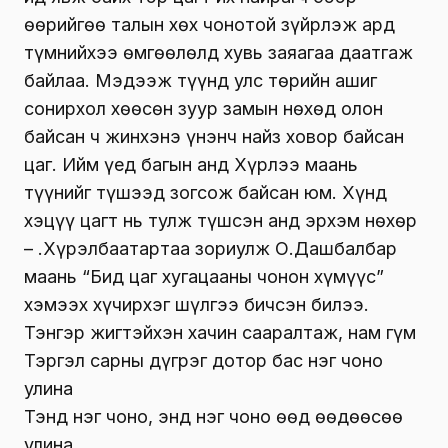
өөрийгөө талын хөх чонотой зүйрлэж ард
түмнийхээ өмгөөлөлд хувь заяагаа даатгаж
байлаа. Мэдээж түүнд улс төрийн ашиг
сонирхол хөөсөн зуур замын нөхөд олон
байсан ч жинхэнэ үнэнч найз ховор байсан
цаг. Ийм үед багын анд Хүрлээ маань
түүнийг түшээд зогсож байсан юм. Хүнд
хэцүү цагт нь тулж түшсэн анд эрхэм нөхөр
– Ү.Хүрэлбаатартаа зориулж О.Дашбалбар
маань “Бид цаг хугацааны чонон хүмүүс”
хэмээх хүчирхэг шүлгээ бичсэн билээ.
Тэнгэр жигтэйхэн хачин сааралтаж, нам гүм
Тэргэл сарны дүгрэг дотор бас нэг чоно
улина
Тэнд нэг чоно, энд нэг чоно өөд өөдөөсөө
улина