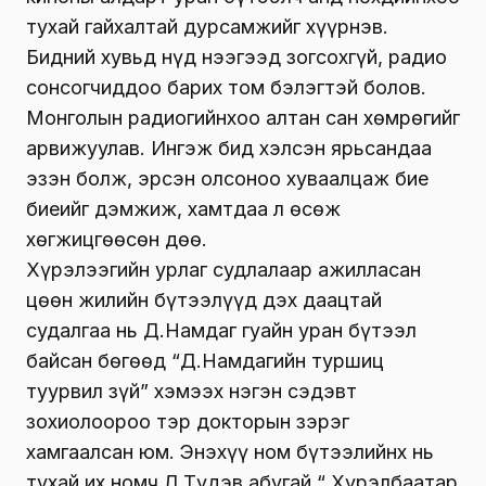
тухай гайхалтай дурсамжийг хүүрнэв.
Бидний хувьд нүд нээгээд зогсохгүй, радио
сонсогчиддоо барих том бэлэгтэй болов.
Монголын радиогийнхоо алтан сан хөмрөгийг
арвижуулав. Ингэж бид хэлсэн ярьсандаа
эзэн болж, эрсэн олсоноо хуваалцаж бие
биеийг дэмжиж, хамтдаа л өсөж
хөгжицгөөсөн дөө.
Хүрэлээгийн урлаг судлалаар ажилласан
цөөн жилийн бүтээлүүд дэх даацтай
судалгаа нь Д.Намдаг гуайн уран бүтээл
байсан бөгөөд “Д.Намдагийн туршиц
туурвил зүй” хэмээх нэгэн сэдэвт
зохиолоороо тэр докторын зэрэг
хамгаалсан юм. Энэхүү ном бүтээлийнх нь
тухай их номч Л.Түдэв абугай “Ү.Хүрэлбаатар