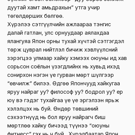
дуутай хамт амьдрахын” утга учир
төгөлдөрших бөлгөө.
Хүрэлээ сэтгүүлчийн ажлаараа тэнгис
далай гатлан, улс орнуудаар аялахдаа
ялангуяа Япон орны тухай хүчтэй сэтгэгдэл
төрж цуврал нийтлэл бичиж хэвлүүлсний
зэрэгцээ улмаар хайку хэмээх оюуны ид хав
сорьсон соёлын үзэгдлийнх нь хувьд ихэд
сонирхон нэгэн үе гурван мөрт шүлгээр
“өвчилж” билээ. Өдгөө Япончууд хайкугаа
яруу найраг уу? философ уу? бодрол уу? ер
юү вэ гэдэг тухайгаа үе үе эргэлзэн ярьж
хэлэлцэх нь буй. Өндөр төвшиний
сэхээтнүүд нь бол яруу найрагч биш
мөртлөө хайку бичээд түүнээ “оюуны
фитнесс” гэх нь ч буй. Ү.Хүрэлбаатар Япон