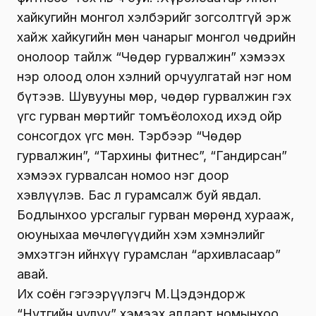
хайкугийн монгол хэлбэрийг зогсолтгүй эрж
хайж хайкугийн мөн чанарыг монгол чөдрийн
онолоор тайлж “Чөдөр гурвалжин” хэмээх
нэр олоод олон хэлний орчуулгатай нэг ном
бүтээв. Шувууны мөр, чөдөр гурвалжин гэх
үгс гурван мөртийг томъёолоход ихэд ойр
сонсогдох үгс мөн. Тэрбээр “Чөдөр
гурвалжин”, “Тархины фитнес”, “Гандирсан”
хэмээх гурвалсан номоо нэг доор
хэвлүүлэв. Бас л гурамсалж буй явдал.
Бодлынхоо урсгалыг гурван мөрөнд хурааж,
оюуныхаа мөчлөгүүдийн хэм хэмнэлийг
эмхэтгэн ийнхүү гурамслан “архивласаар”
авай.
Их соён гэгээрүүлэгч М.Цэдэндорж
“Нутгийн чулуу” хэмээх алдарт номынхоо