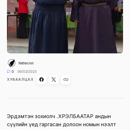
Niitlel.mn
0
06/02/2023
ХУВААЛЦАХ
Эрдэмтэн зохиолч Ү.ХҮРЭЛБААТАР андын
сүүлийн үед гаргасан долоон номын нээлт