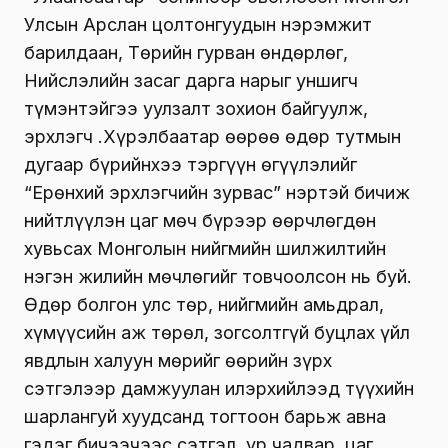
Улсын Арслан цолтонгуудын нэрэмжит
барилдаан, Төрийн гурван өндөрлөг,
Нийслэлийн засаг дарга нарыг уншигч
түмэнтэйгээ уулзалт зохион байгуулж,
эрхлэгч Ү.Хүрэлбаатар өөрөө өдөр тутмын
дугаар бүрийнхээ тэргүүн өгүүлэлийг
“Ерөнхий эрхлэгчийн зурвас” нэртэй бичиж
нийтлүүлэн цаг мөч бүрээр өөрчлөгдөн
хувьсах Монголын нийгмийн шилжилтийн
нэгэн жилийн мөчлөгийг товчоолсон нь буй.
Өдөр болгон улс төр, нийгмийн амьдрал,
хүмүүсийн аж төрөл, зогсолтгүй буцлах үйл
явдлын халуун мөрийг өөрийн зүрх
сэтгэлээр дамжуулан илэрхийлээд түүхийн
шарлангуй хуудсанд тогтоон барьж авна
гэдэг бичээчээс сэтгэл, ур чадвар, цаг