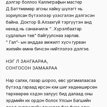
дэлгэр боллоо Каллиграфын мастер
Д.Баттмөмөр агсны хайку шүлэгт нь
зориулсан бүтээлээр үзэсгэлэн дэлгэсэн
байна. Доктор В.Алзахгүй тэргүүтэн анд
нөхөд нь санаачилж ” Ү.Хүрэлбаатар
судлалын төв” байгуулснаа зарлав.
” Гал”- ын анддаа амжилт хүсч гурван
жилийн өмнө бичсэн нийтлэлээ дэлгэе.
НЭГ Л ЗАНГААРАА,
СОНГОСОН ЗАМААРАА
Нар салхи, газар шороо, өвс ургамалаасаа
бүтээд гараад ирсэн юм шиг хөдөөширсөн
төрхөөрөө хэдэн залуус бид далаад оны
эрдмийн их ордон болох Улсын Багшийн