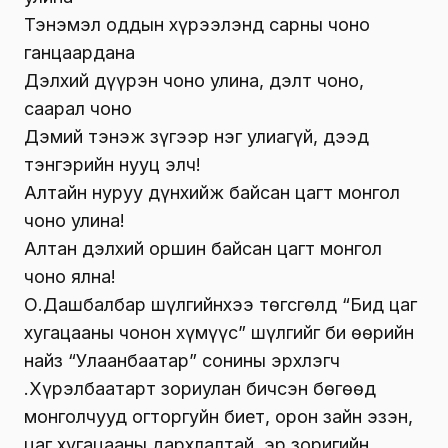
Тэнэмэл оддын хүрээлэнд сарны чоно
ганцаардана
Дэлхий дүүрэн чоно улина, дэлт чоно,
саарал чоно
Дэмий тэнэж зүгээр нэг улиагүй, дээд
тэнгэрийн нууц элч!
Алтайн нуруу дүнхийж байсан цагт монгол
чоно улина!
Алтан дэлхий оршин байсан цагт монгол
чоно ялна!
О.Дашбалбар шүлгийнхээ төгсгөлд “Бид цаг
хугацааны чонон хүмүүс” шүлгийг би өөрийн
найз “Улаанбаатар” сонины эрхлэгч
Ү.Хүрэлбаатарт зориулан бичсэн бөгөөд
монголчууд огторгуйн биет, орон зайн эзэн,
цаг хугацааны дархлалтай, эр зоригийн