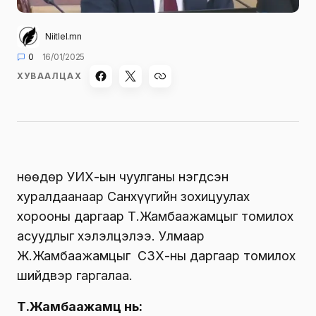
Niitlel.mn
0
16/01/2025
ХУВААЛЦАХ
Өнөөдөр УИХ-ын чуулганы нэгдсэн
хуралдаанаар Санхүүгийн зохицуулах
хорооны даргаар Т.Жамбаажамцыг томилох
асуудлыг хэлэлцэлээ. Улмаар
Ж.Жамбаажамцыг СЗХ-ны даргаар томилох
шийдвэр гаргалаа.
Т.Жамбаажамц нь: