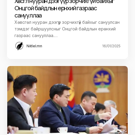
Хөвсгөл нууран дээгүүр зорчихгүй байхыг
Онцгой байдлын ерөнхий газраас
санууллаа
Хөвсгөл нууран дээгүүр зорчихгүй байхыг сануулсан
тэмдэг байршуулсныг Онцгой байдлын ерөнхий
газраас санууллаа.…
Niitlel.mn
16/01/2025