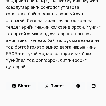
Өнөөдрийн байдлаар Даашинхүүгийн пүүсийн
хоёрдугаар анги сонгодог утгаараа
хэрэгжиж байна. Апп-ны зээлгүй хүн
олдохгүй, бүгд нэг зээл авч нөгөө зээлээ
төлдөг өрийн гинжин хэлхээнд орсон. Үүнийг
тодорхой хэмжээнд хязгаарлаж цэгцлэх
ажил таныг хүлээж байгаа. Бүх мэдээлээ ил
тод болгоё гэхээр өмнөх дарга нарын чинь
ББСБ-ын тухай мэдээлэл гарч ирэх байх.
Үүнийг ил тод болгоорой, битгий зориг
дутаарай.
Share
Tweet