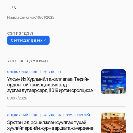
0
Нийтлэсэн огноо
16/01/2025
СЭТГЭГДЭЛ
Сэтгэгдэл үлдээх
УЛС ТӨР, ДУУЛИАН
Таны имэйл хаягийг нийтлэхгүй.
ОНЦЛОХ НИЙТЛЭЛ
УЛС ТӨР
Шаардлагатай талбаруудыг
*
гэж
Улсын Их Хурлын үйл ажиллагаа, Төрийн
тэмдэглэсэн
ордонтой танилцах аялалд
зургаадугаар сард 11019 иргэн оролцжээ
Name
*
08/07/2026
ОНЦЛОХ НИЙТЛЭЛ
УЛС ТӨР
ХУУЛЬ ЭРХ ЗҮЙ
E-mail
*
Эрхтэн, эд, эс шилжүүлэн суулгах тухай
хуулийг ердийн журмаар дагаж мөрдөнө