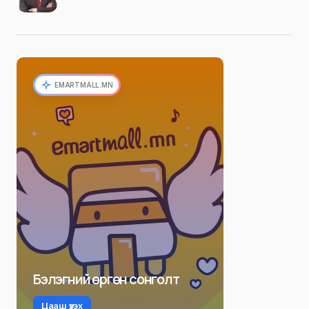
EMARTMALL.MN
Бэлэгний өргөн сонголт
Цааш үзэх