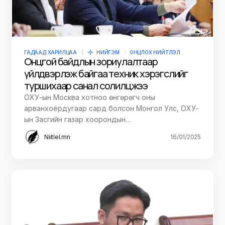
ГАДААД ХАРИЛЦАА
НИЙГЭМ
ОНЦЛОХ НИЙТЛЭЛ
Онцгой байдлын зориулалтаар
үйлдвэрлэж байгаа техник хэрэгслийг
туршихаар санал солилцжээ
ОХУ-ын Москва хотноо өнгөрөгч оны
арванхоёрдугаар сард болсон Монгол Улс, ОХУ-
ын Засгийн газар хоорондын…
Niitlel.mn
16/01/2025