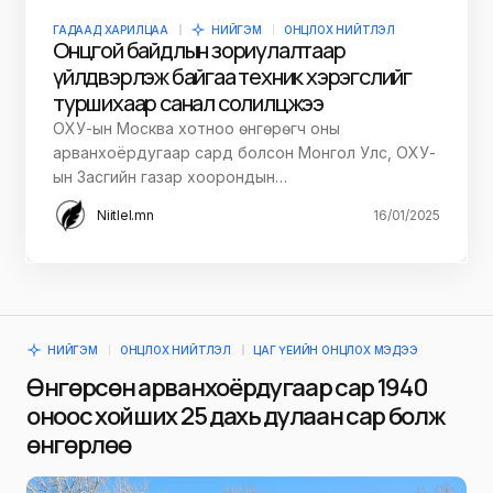
ГАДААД ХАРИЛЦАА
НИЙГЭМ
ОНЦЛОХ НИЙТЛЭЛ
Онцгой байдлын зориулалтаар
үйлдвэрлэж байгаа техник хэрэгслийг
туршихаар санал солилцжээ
ОХУ-ын Москва хотноо өнгөрөгч оны
арванхоёрдугаар сард болсон Монгол Улс, ОХУ-
ын Засгийн газар хоорондын…
Niitlel.mn
16/01/2025
НИЙГЭМ
ОНЦЛОХ НИЙТЛЭЛ
ЦАГ ҮЕИЙН ОНЦЛОХ МЭДЭЭ
Өнгөрсөн арванхоёрдугаар сар 1940
оноос хойших 25 дахь дулаан сар болж
өнгөрлөө