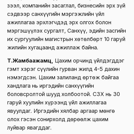
зээл, компанийн засаглал, бизнесийн эрх зүй
сэдвээр санхүүгийн мэргэжлийн үйл
ажиллагаа эрхлэгчдэд эрх олгох болон
мэргэшүүлэх сургалт, Санхүү, эдийн засгийн
их сургуулийн магистрын хөтөлбөрт 10 гаруй
жилийн хугацаанд ажиллаж байна.
Т.Жамбаажамц,
Цахим орчинд үйлдэгддэг
гэмт хэрэг сүүлийн гурван жилд 4-5 дахин
нэмэгдсэн. Цахим залиланд өртөж байгаа
хандлага нь иргэдийн санхүүгийн
боловсролтой шууд холбоотой. СЗХ нь 30
гаруй хуулийн хүрээнд үйл ажиллагаа
явуулдаг. Иргэдийн хялбар аргаар мөнгө
олох гэсэн сонирхолд дөрөөлж цахим
луйвар явагддаг.