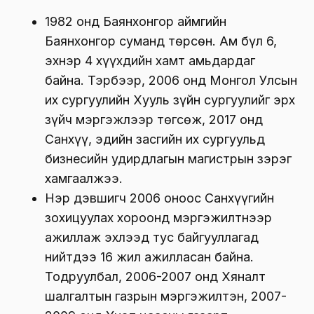
1982 онд Баянхонгор аймгийн
Баянхонгор суманд төрсөн. Ам бүл 6,
эхнэр 4 хүүхдийн хамт амьдардаг
байна. Тэрбээр, 2006 онд Монгол Улсын
их сургуулийн Хууль зүйн сургуулийг эрх
зүйч мэргэжлээр төгсөж, 2017 онд
Санхүү, эдийн засгийн их сургуульд
бизнесийн удирдлагын магистрын зэрэг
хамгаалжээ.
Нэр дэвшигч 2006 оноос Санхүүгийн
зохицуулах хороонд мэргэжилтнээр
ажиллаж эхлээд тус байгууллагад
нийтдээ 16 жил ажилласан байна.
Тодруулбал, 2006-2007 онд Хяналт
шалгалтын газрын мэргэжилтэн, 2007-