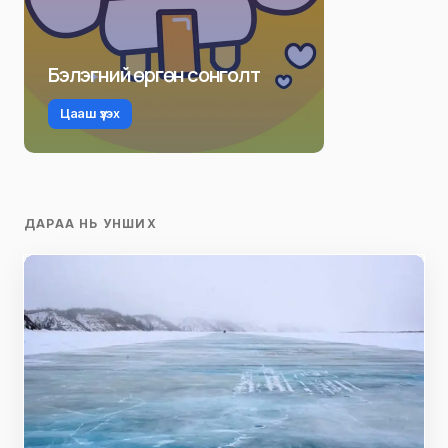
Бэлэгний өргөн сонголт
Цааш үзэх
ДАРАА НЬ УНШИХ