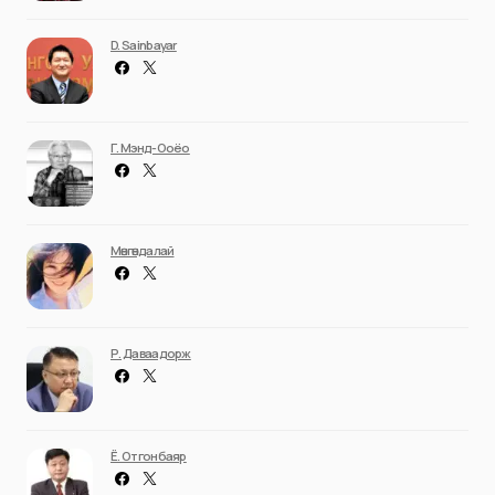
D. Sainbayar
Г. Мэнд-Ооёо
Мөнгөндалай
Р. Даваадорж
Ё. Отгонбаяр