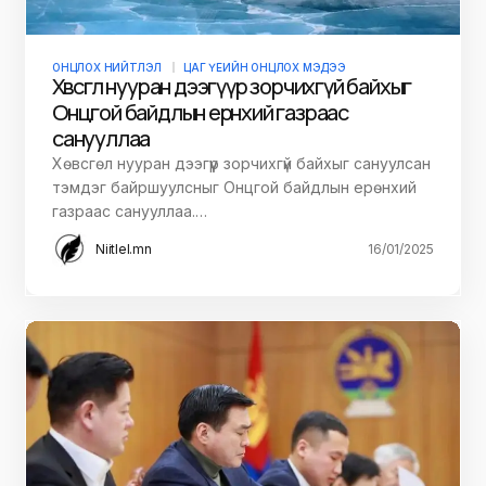
ОНЦЛОХ НИЙТЛЭЛ
ЦАГ ҮЕИЙН ОНЦЛОХ МЭДЭЭ
Хөвсгөл нууран дээгүүр зорчихгүй байхыг
Онцгой байдлын ерөнхий газраас
санууллаа
Хөвсгөл нууран дээгүүр зорчихгүй байхыг сануулсан
тэмдэг байршуулсныг Онцгой байдлын ерөнхий
газраас санууллаа.…
Niitlel.mn
16/01/2025