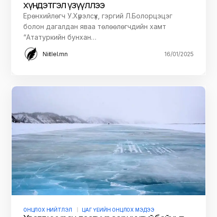
хүндэтгэл үзүүллээ
Ерөнхийлөгч У.Хүрэлсүх, гэргий Л.Болорцэцэг
болон дагалдан яваа төлөөлөгчдийн хамт
“Ататуркийн бунхан…
Niitlel.mn
16/01/2025
ОНЦЛОХ НИЙТЛЭЛ
ЦАГ ҮЕИЙН ОНЦЛОХ МЭДЭЭ