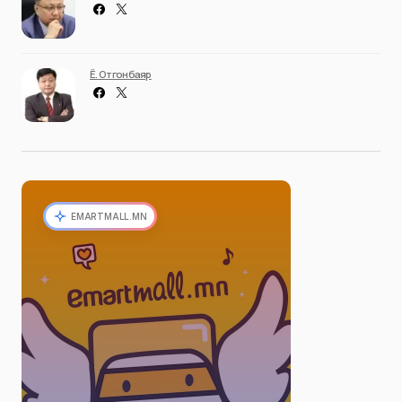
Ё. Отгонбаяр
EMARTMALL.MN