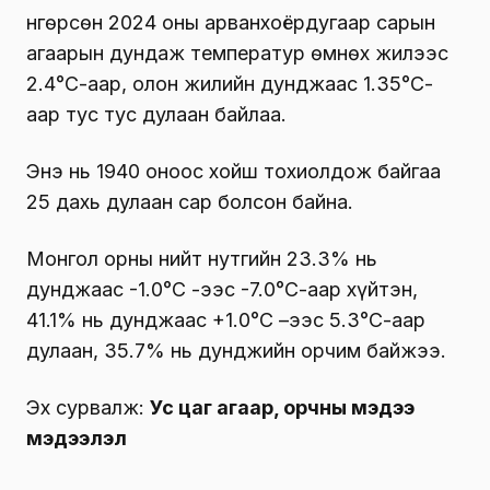
Өнгөрсөн 2024 оны арванхоёрдугаар сарын
агаарын дундаж температур өмнөх жилээс
2.4°С-аар, олон жилийн дунджаас 1.35°С-
аар тус тус дулаан байлаа.
Энэ нь 1940 оноос хойш тохиолдож байгаа
25 дахь дулаан сар болсон байна.
Монгол орны нийт нутгийн 23.3% нь
дунджаас -1.0°С -ээс -7.0°С-аар хүйтэн,
41.1% нь дунджаас +1.0°С –ээс 5.3°С-аар
дулаан, 35.7% нь дунджийн орчим байжээ.
Эх сурвалж:
Ус цаг агаар, орчны мэдээ
мэдээлэл