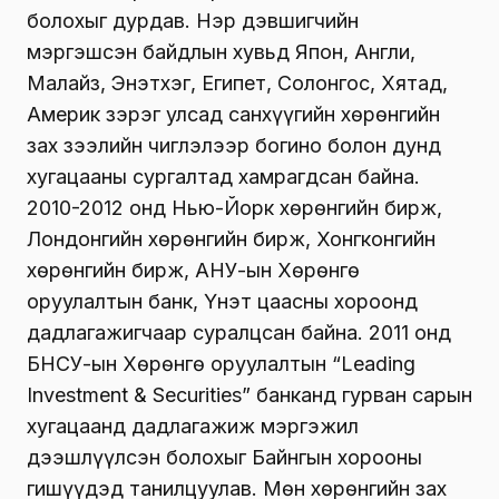
болохыг дурдав. Нэр дэвшигчийн
мэргэшсэн байдлын хувьд Япон, Англи,
Малайз, Энэтхэг, Египет, Солонгос, Хятад,
Америк зэрэг улсад санхүүгийн хөрөнгийн
зах зээлийн чиглэлээр богино болон дунд
хугацааны сургалтад хамрагдсан байна.
2010-2012 онд Нью-Йорк хөрөнгийн бирж,
Лондонгийн хөрөнгийн бирж, Хонгконгийн
хөрөнгийн бирж, АНУ-ын Хөрөнгө
оруулалтын банк, Үнэт цаасны хороонд
дадлагажигчаар суралцсан байна. 2011 онд
БНСУ-ын Хөрөнгө оруулалтын “Leading
Investment & Securities” банканд гурван сарын
хугацаанд дадлагажиж мэргэжил
дээшлүүлсэн болохыг Байнгын хорооны
гишүүдэд танилцуулав. Мөн хөрөнгийн зах