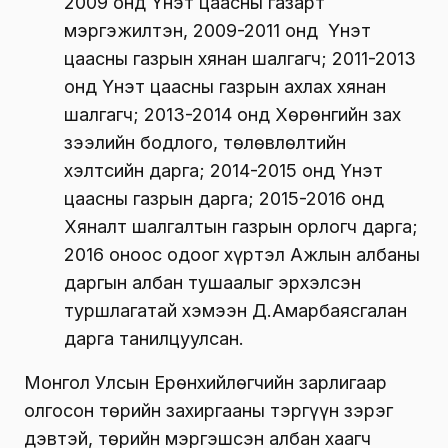
2009 онд Үнэт цаасны газарт
мэргэжилтэн, 2009-2011 онд Үнэт
цаасны газрын хянан шалгагч; 2011-2013
онд Үнэт цаасны газрын ахлах хянан
шалгагч; 2013-2014 онд Хөрөнгийн зах
зээлийн бодлого, төлөвлөлтийн
хэлтсийн дарга; 2014-2015 онд Үнэт
цаасны газрын дарга; 2015-2016 онд
Хяналт шалгалтын газрын орлогч дарга;
2016 оноос одоог хүртэл Ажлын албаны
даргын албан тушаалыг эрхэлсэн
туршлагатай хэмээн Д.Амарбаясгалан
дарга танилцуулсан.
Монгол Улсын Ерөнхийлөгчийн зарлигаар
олгосон төрийн захиргааны тэргүүн зэрэг
дэвтэй, төрийн мэргэшсэн албан хаагч