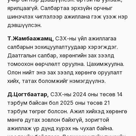
ярилцаагүй. Салбартаа эрхзүйн орчныг
шинэчлэх чиглэлээр ажиллана гэж үзэж нэр
дэвшүүлсэн.
Т.Жамбаажамц,
СЗХ-ны үйл ажиллагаа
салбарын зохицуулалтуудаар хэрэгждэг.
Даатгалын салбар, хөрөнгийн зах зээлд
томоохон өөрчлөлт оруулна. Цахимжуулна.
Олон нийт энэ зах зээлд хөрөнгө оруулалт
хийх, татах боломжийг нэмэгдүүлнэ.
Д.Цогтбаатар,
СЗХ-ны 2024 оны төсөв 14
тэрбум байсан бол 2025 оны төсөв 21
тэрбум төгрөг болсон. Ажил хийхэд хөрөнгө
мөнгө дутах зовлон байхгүй, зоригтой
ажиллаж үр дүнд хүрэх нь чухал байна.