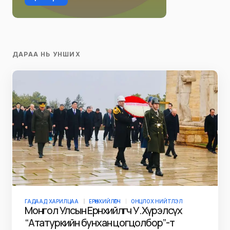
ДАРАА НЬ УНШИХ
ГАДААД ХАРИЛЦАА
ЕРӨНХИЙЛӨГЧ
ОНЦЛОХ НИЙТЛЭЛ
Монгол Улсын Ерөнхийлөгч У.Хүрэлсүх
“Ататуркийн бунхан цогцолбор”-т