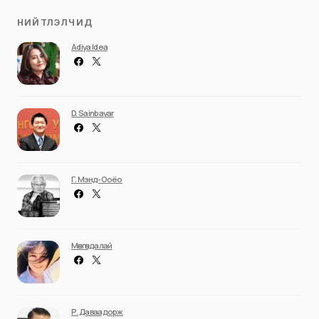
НИЙТЛЭЛЧИД
Adiya Idea
D. Sainbayar
Г. Мэнд-Ооёо
Мөнгөндалай
Р. Даваадорж