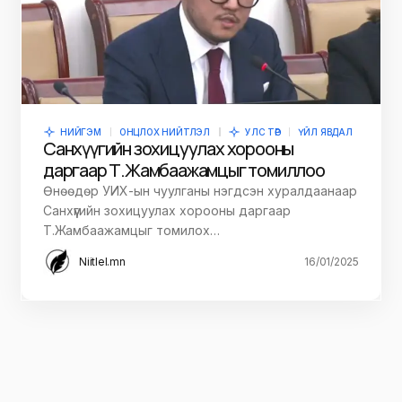
НИЙГЭМ
ОНЦЛОХ НИЙТЛЭЛ
УЛС ТӨР
ҮЙЛ ЯВДАЛ
Санхүүгийн зохицуулах хорооны
даргаар Т.Жамбаажамцыг томиллоо
Өнөөдөр УИХ-ын чуулганы нэгдсэн хуралдаанаар
Санхүүгийн зохицуулах хорооны даргаар
Т.Жамбаажамцыг томилох…
Niitlel.mn
16/01/2025