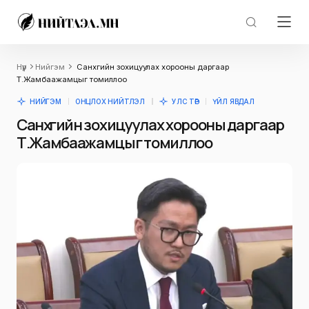
Нүүр
Нийгэм
Санхүүгийн зохицуулах хорооны даргаар
Т.Жамбаажамцыг томиллоо
НИЙГЭМ
ОНЦЛОХ НИЙТЛЭЛ
УЛС ТӨР
ҮЙЛ ЯВДАЛ
Санхүүгийн зохицуулах хорооны даргаар
Т.Жамбаажамцыг томиллоо