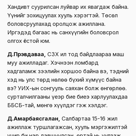
Хандивт суурилсан луйвар их явагдаж байна.
Үүнийг зохицуулах хууль хэрэгтэй. Төсөл
боловсруулахад оролцож ажиллана.
Иргэдэд багаас нь санхүүгийн боловсрол
олгох ёстой юм.
Д.Пүрэвдаваа,
СЗХ ил тод байдлаараа маш
муу ажилладаг. Хэчнээн ломбард
хадгаламж зээлийн хоршоо байна вэ, тэдний
хэд нь улс төрд нөлөө бүхий хүмүүс байна
вэ? УИХ-ын сонгууль саяхан болж өнгөрлөө.
сурталчилгааны үеэр бие биеэ харлуулахдаа
ББСБ-тай, мөнгө хүүлдэг гэж хэлдэг.
Д.Амарбаясгалан,
Салбартаа 15-16 жил
ажиллаж туршлагажсан, хууль мэргэжилтэй
учир би нэр дэвшүүлсэн. Өөртэй нь уулзаж,