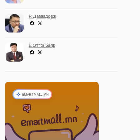
Р. Даваадорж
Ё. Отгонбаяр
EMARTMALL.MN