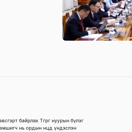
всгэрт байрлах Төгрөг нуурын бүлэг
зэмшигч нь ордын нөөцөд үндэслэн