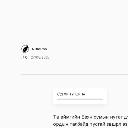
Niitlel.mn
0
27/08/2025
2 МИН УНШИНА
Төв аймгийн Баян сумын нутаг дэ
ордын талбайд тусгай зөвшөөрөл э