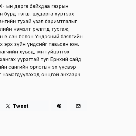
Х- ын дарга байхдаа газрын
гэн бүрд тэгш, шударга хүртээх
ангийн тухай үзэл баримтлалыг
ийн нэмэлт өөрчлөлтөд тусгаж,
н өв сан болон Үндэсний баялгийн
х эрх зүйн үндсийг тавьсан юм.
агчийн хувьд, мөн гүйцэтгэх
хангах үүрэгтэй тул Ерөнхий сайд
йн сангийн орлогын эх үүсвэр
ийг нэмэгдүүлэхэд онцгой анхаарч
Tweet