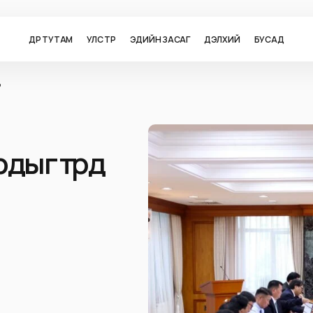
ӨДӨР ТУТАМ
УЛС ТӨР
ЭДИЙН ЗАСАГ
ДЭЛХИЙ
БУСАД
э
рдыг төрд