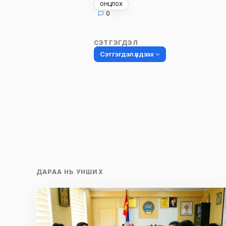
ОНЦЛОХ
0
СЭТГЭГДЭЛ
Сэтгэгдэл үлдээх
Таны имэйл хаягийг нийтлэхгүй.
Шаардлагатай талбаруудыг
*
гэ
тэмдэглэсэн
Name
*
ДАРАА НЬ УНШИХ
Сэтгэгдэл
*