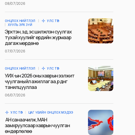
08/07/2026
ОНЦЛОХ НИЙТЛЭЛ
УЛС ТӨР
ХУУЛЬ ЭРХ ЗҮЙ
Эрхтэн, эд, эс шилжүүлэн суулгах
тухай хуулийг ердийн журмаар
дагаж мөрдөнө
07/07/2026
ОНЦЛОХ НИЙТЛЭЛ
УЛС ТӨР
УИХ-ын 2026 оны хаврын ээлжит
чуулганы үйл ажиллагаа, үр дүнг
танилцууллаа
06/07/2026
УЛС ТӨР
ЦАГ ҮЕИЙН ОНЦЛОХ МЭДЭЭ
АН санаачилж, МАН
замхруулсаар хаврын чуулган
өндөрлөлөө