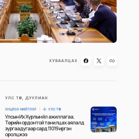
ХУВААЛЦАХ
УЛС ТӨР, ДУУЛИАН
ОНЦЛОХ НИЙТЛЭЛ
УЛС ТӨР
Улсын Их Хурлын үйл ажиллагаа,
Төрийн ордонтой танилцах аялалд
зургаадугаар сард 11019 иргэн
оролцжээ