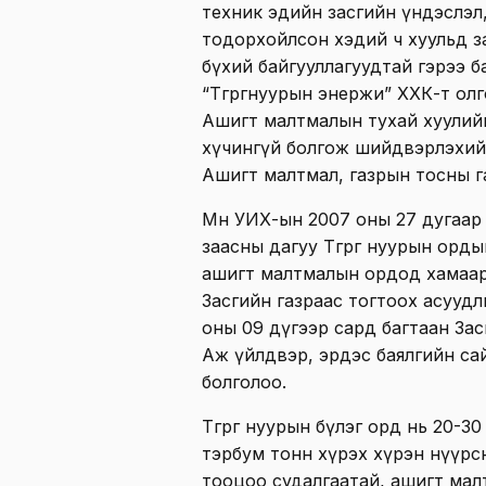
техник эдийн засгийн үндэслэл
тодорхойлсон хэдий ч хуульд заа
бүхий байгууллагуудтай гэрээ ба
“Төгрөгнуурын энержи” ХХК-т олг
Ашигт малтмалын тухай хуулийн
хүчингүй болгож шийдвэрлэхийг
Ашигт малтмал, газрын тосны г
Мөн УИХ-ын 2007 оны 27 дугаар
заасны дагуу Төгрөг нуурын орд
ашигт малтмалын ордод хамаару
Засгийн газраас тогтоох асуудл
оны 09 дүгээр сард багтаан За
Аж үйлдвэр, эрдэс баялгийн са
болголоо.
Төгрөг нуурын бүлэг орд нь 20-3
тэрбум тонн хүрэх хүрэн нүүрсн
тооцоо судалгаатай, ашигт ма