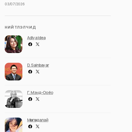
03/07/2026
НИЙТЛЭЛЧИД
Adiya Idea
D. Sainbayar
Г. Мэнд-Ооёо
Мөнгөндалай