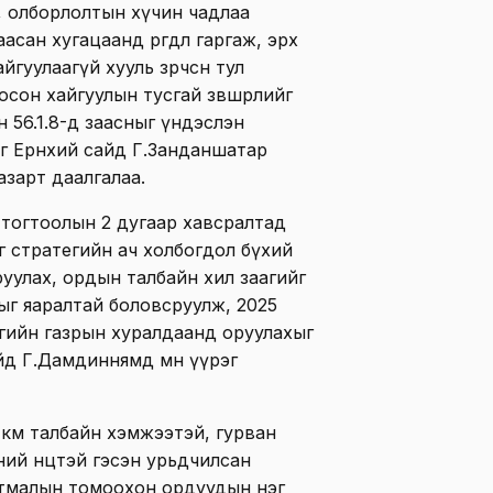
, олборлолтын хүчин чадлаа
сан хугацаанд өргөдөл гаргаж, эрх
йгуулаагүй хууль зөрчсөн тул
осон хайгуулын тусгай зөвшөөрлийг
 56.1.8-д заасныг үндэслэн
 Ерөнхий сайд Г.Занданшатар
азарт даалгалаа.
 тогтоолын 2 дугаар хавсралтад
ыг стратегийн ач холбогдол бүхий
улах, ордын талбайн хил заагийг
ыг яаралтай боловсруулж, 2025
сгийн газрын хуралдаанд оруулахыг
йд Г.Дамдиннямд мөн үүрэг
0 км талбайн хэмжээтэй, гурван
ий нөөцтэй гэсэн урьдчилсан
лтмалын томоохон ордуудын нэг