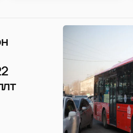
эн
22
лөлт