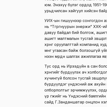
юм. Энэхүү бүлэг ордод 1951-198
урьдчилсан хайгуул хийсэн байд
УИХ-ын гишүүнээр сонгогдон а
нь “Төгрөгнуурын энержи” ХХК-ий
давуу байдал бий болгож, ашигт 
ашигт малтмалын тусгай зөвшөөр
хөрөнгө оруулалттай компанид х
мөнгө угаасан байж болзошгүй ү
нээн мөрдөн шалгах ажиллагаа я
Тус орд нь Ирээдүйн өв сан бо
хөрөнгийг бүрдүүлэх ач холбогдо
хүчингүй болсон тусгай зөвшөөрл
бүрдүүлдэг үндэсний аж ахуйн
олборлолтыг эрчимжүүлэх, орды
үр өгөөжийг нь Үндэсний баялгийн
сайд Г.Занданшатар онцлон хэл