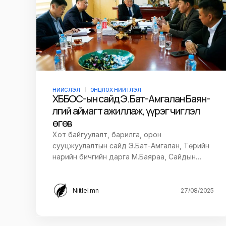
Save my name and e-mail in this br
time I comment.
Илгээх
НИЙСЛЭЛ
ОНЦЛОХ НИЙТЛЭЛ
ХББОС-ын сайд Э.Бат-Амгалан Баян-
Өлгий аймагт ажиллаж, үүрэг чиглэл
өгөв
Хот байгуулалт, барилга, орон
сууцжуулалтын сайд Э.Бат-Амгалан, Төрийн
нарийн бичгийн дарга М.Баяраа, Сайдын…
Niitlel.mn
27/08/2025