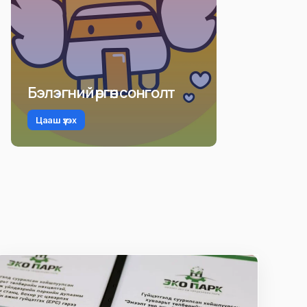
Бэлэгний өргөн сонголт
Цааш үзэх