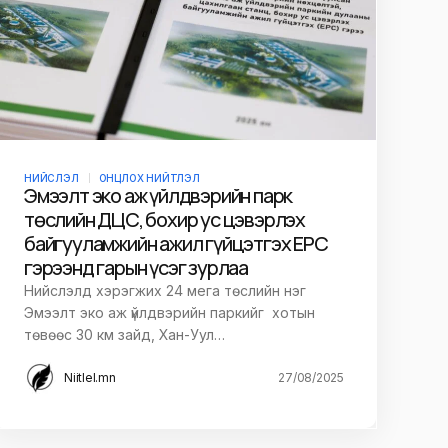
НИЙСЛЭЛ
ОНЦЛОХ НИЙТЛЭЛ
Эмээлт эко аж үйлдвэрийн парк
төслийн ДЦС, бохир ус цэвэрлэх
байгууламжийн ажил гүйцэтгэх EPC
гэрээнд гарын үсэг зурлаа
Нийслэлд хэрэгжих 24 мега төслийн нэг
Эмээлт эко аж үйлдвэрийн паркийг хотын
төвөөс 30 км зайд, Хан-Уул…
Niitlel.mn
27/08/2025