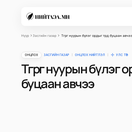
Нүүр
Засгийн газар
Төгрөг нуурын бүлэг ордыг төрд буцаан авчэ
ОНЦЛОХ
ЗАСГИЙН ГАЗАР
ОНЦЛОХ НИЙТЛЭЛ
УЛС ТӨР
Төгрөг нуурын бүлэг о
буцаан авчээ