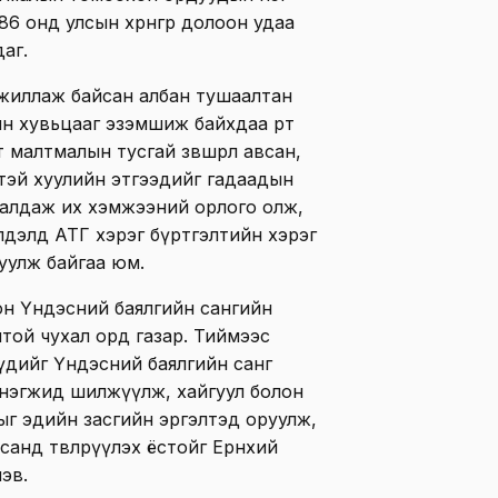
6 онд улсын хөрөнгөөр долоон удаа
аг.
жиллаж байсан албан тушаалтан
н хувьцааг эзэмшиж байхдаа өөртөө
малтмалын тусгай зөвшөөрөл авсан,
өлтэй хуулийн этгээдийг гадаадын
удалдаж их хэмжээний орлого олж,
йлдэлд АТГ хэрэг бүртгэлтийн хэрэг
вуулж байгаа юм.
лон Үндэсний баялгийн сангийн
лтой чухал орд газар. Тиймээс
үүдийг Үндэсний баялгийн санг
 нэгжид шилжүүлж, хайгуул болон
г эдийн засгийн эргэлтэд оруулж,
 санд төвлөрүүлэх ёстойг Ерөнхий
эв.