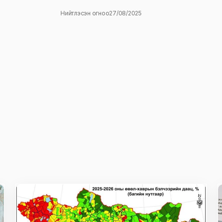
Нийтлэсэн огноо
27/08/2025
ж
E-mail
*