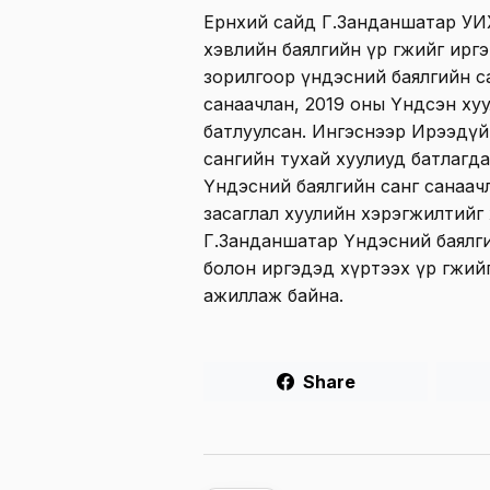
Ерөнхий сайд Г.Занданшатар УИ
хэвлийн баялгийн үр өгөөжийг ир
зорилгоор үндэсний баялгийн с
санаачлан, 2019 оны Үндсэн хуул
батлуулсан. Ингэснээр Ирээдүй
сангийн тухай хуулиуд батлагда
Үндэсний баялгийн санг санаачл
засаглал хуулийн хэрэгжилтийг 
Г.Занданшатар Үндэсний баялги
болон иргэдэд хүртээх үр өгөөж
ажиллаж байна.
Share