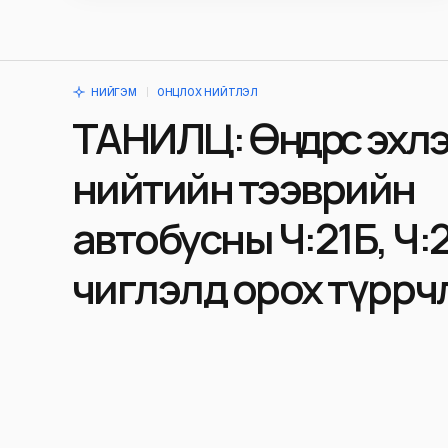
НИЙГЭМ
ОНЦЛОХ НИЙТЛЭЛ
ТАНИЛЦ: Өнөөдрөөс эхл
нийтийн тээврийн
автобусны Ч:21Б, Ч:
чиглэлд орох түр өөрч