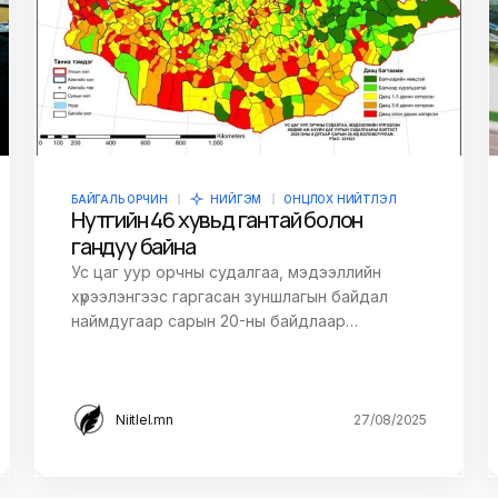
owser for the next
БАЙГАЛЬ ОРЧИН
НИЙГЭМ
ОНЦЛОХ НИЙТЛЭЛ
Нутгийн 46 хувьд гантай болон
гандуу байна
Ус цаг уур орчны судалгаа, мэдээллийн
хүрээлэнгээс гаргасан зуншлагын байдал
наймдугаар сарын 20-ны байдлаар…
Niitlel.mn
27/08/2025