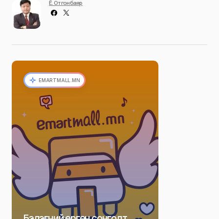
Ё. Отгонбаяр
EMARTMALL.MN
Бэлэгний өргөн сонголт