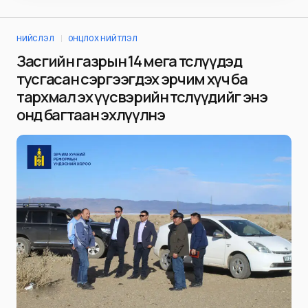
НИЙСЛЭЛ
ОНЦЛОХ НИЙТЛЭЛ
Засгийн газрын 14 мега төслүүдэд
тусгасан сэргээгдэх эрчим хүч ба
тархмал эх үүсвэрийн төслүүдийг энэ
онд багтаан эхлүүлнэ