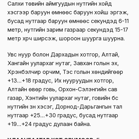
Салхи төвийн аймгуудын нутгийн хойд
хэсгээр баруун өмнөөс баруун хойш эргэж,
бусад нутгаар баруун өмнөөс секундэд 6-11
метр, нутгийн зарим газраар секундэд 15-17
метр хүрч ширүүсэж, шороон шуурга шуурна.
Увс нуур болон Дархадын хотгор, Алтай,
Хангайн уулархаг нутаг, Завхан голын эх,
Хүрэнбэлчир орчим, Тэс голын хөндийгөөр
+13…+18 градус, Их нууруудын хотгор,
Алтайн өвөр говь, Орхон-Сэлэнгийн сав
газар, Хэнтийн уулархаг нутаг, говийн бүс
нутгийн зүүн хэсэг, Дорнод-Дарьгангын тал
нутгаар +25…+30 градус, бусад нутгаар
+19…+24 градус дулаан байна.