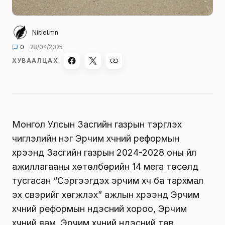
Niitlel.mn
0
28/04/2025
ХУВААЛЦАХ
Монгол Улсын Засгийн газрын тэргүүлэх
чиглэлийн нэг Эрчим хүчний реформын
хүрээнд Засгийн газрын 2024-2028 оны үйл
ажиллагааны хөтөлбөрийн 14 мега төсөлд
тусгасан “Сэргээгдэх эрчим хүч ба тархмал
эх үүсвэрийг хөгжүүлэх” ажлын хүрээнд Эрчим
хүчний реформын үндэсний хороо, Эрчим
хүчний яам, Эрчим хүчний үндэсний төв,