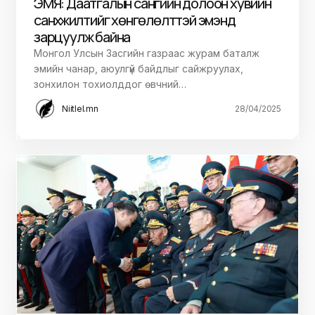
ЭМЯ: Даатгалын сангийн долоон хувийн
санхүүжилтийг хөнгөлөлттэй эмэнд
зарцуулж байна
Монгол Улсын Засгийн газраас журам баталж
эмийн чанар, аюулгүй байдлыг сайжруулах,
зонхилон тохиолддог өвчний…
Niitlel.mn
28/04/2025