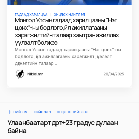
ГАДААД ХАРИЛЦАА
ОНЦЛОХ НИЙТЛЭЛ
Монгол Улсын гадаад харилцааны “Нэг
цонх”-ны бодлого, үйл ажиллагааны
хэрэгжилтийн талаар хамтран ажиллах
уулзалт болжээ
Монгол Улсын гадаад харилцааны “Нэг цонх”-ны
бодлого, үйл ажиллагааны хэрэгжилт, үнэлэлт
дүгнэлтийн талаар…
Niitlel.mn
28/04/2025
НИЙГЭМ
НИЙСЛЭЛ
ОНЦЛОХ НИЙТЛЭЛ
Улаанбаатарт өдөртөө +23 градус дулаан
байна