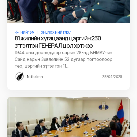
НИЙГЭМ
ОНЦЛОХ НИЙТЛЭЛ
81 жилийн хугацаанд цэргийн 230
зүтгэлтэн ГЕНЕРАЛ цол хүртжээ
1944 оны дөрөвдүгээр сарын 28-нд БНМАУ-ын
Сайд нарын Зөвлөлийн 52 дугаар тогтоолоор
төр, цэргийн зүтгэлтэн 11…
Niitlel.mn
28/04/2025