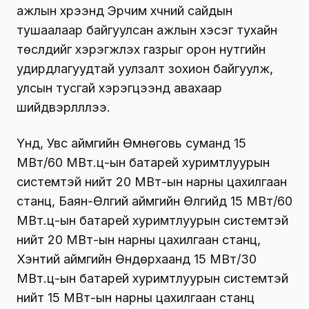
ажлын хүрээнд Эрчим хүчний сайдын
тушаалаар байгуулсан ажлын хэсэг тухайн
төслүүдийг хэрэгжүүлэх газрыг орон нутгийн
удирдлагуудтай уулзалт зохион байгуулж,
улсын тусгай хэрэгцээнд авахаар
шийдвэрлүүллээ.
Үүнд, Увс аймгийн Өмнөговь суманд 15
МВт/60 МВт.ц-ын батарей хуримтлуурын
системтэй нийт 20 МВт-ын нарны цахилгаан
станц, Баян-Өлгий аймгийн Өлгийд 15 МВт/60
МВт.ц-ын батарей хуримтлуурын системтэй
нийт 20 МВт-ын нарны цахилгаан станц,
Хэнтий аймгийн Өндөрхаанд 15 МВт/30
МВт.ц-ын батарей хуримтлуурын системтэй
нийт 15 МВт-ын нарны цахилгаан станц