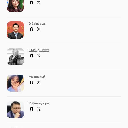
D. Sainbayar
Г. Мэнд-Ооёо
Мөнгөндалай
Р. Даваадорж