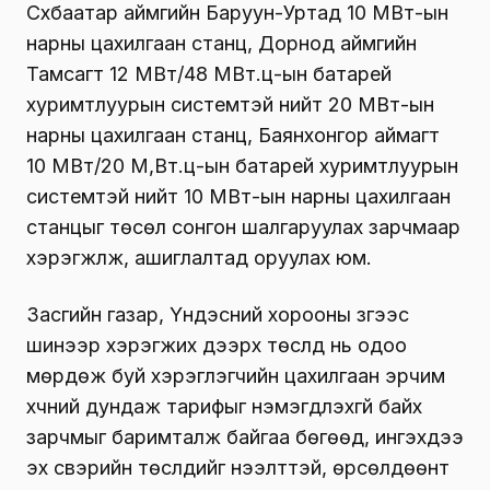
Сүхбаатар аймгийн Баруун-Уртад 10 МВт-ын
нарны цахилгаан станц, Дорнод аймгийн
Тамсагт 12 МВт/48 МВт.ц-ын батарей
хуримтлуурын системтэй нийт 20 МВт-ын
нарны цахилгаан станц, Баянхонгор аймагт
10 МВт/20 М,Вт.ц-ын батарей хуримтлуурын
системтэй нийт 10 МВт-ын нарны цахилгаан
станцыг төсөл сонгон шалгаруулах зарчмаар
хэрэгжүүлж, ашиглалтад оруулах юм.
Засгийн газар, Үндэсний хорооны зүгээс
шинээр хэрэгжих дээрх төслүүд нь одоо
мөрдөж буй хэрэглэгчийн цахилгаан эрчим
хүчний дундаж тарифыг нэмэгдүүлэхгүй байх
зарчмыг баримталж байгаа бөгөөд, ингэхдээ
эх үүсвэрийн төслүүдийг нээлттэй, өрсөлдөөнт