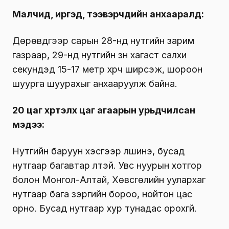
Малчид, иргэд, тээвэрчдийн анхааралд:
Дөрөвдүгээр сарын 28-нд нутгийн зарим
газраар, 29-нд нутгийн зүүн хагаст салхи
секундэд 15-17 метр хүрч ширүүсэж, шороон
шуурга шуурахыг анхааруулж байна.
20 цаг хүртэлх цаг агаарын урьдчилсан
мэдээ:
Нутгийн баруун хэсгээр үүлшинэ, бусад
нутгаар багавтар үүлтэй. Увс нуурын хотгор
болон Монгол-Алтай, Хөвсгөлийн уулархаг
нутгаар бага зэргийн бороо, нойтон цас
орно. Бусад нутгаар хур тунадас орохгүй.