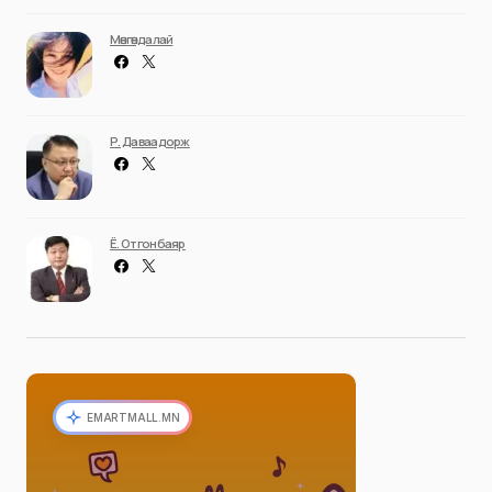
Мөнгөндалай
Р. Даваадорж
Ё. Отгонбаяр
EMARTMALL.MN