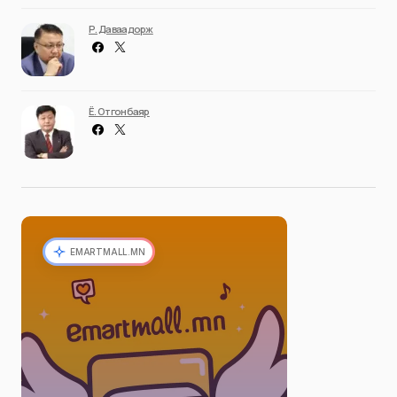
Р. Даваадорж
Ё. Отгонбаяр
EMARTMALL.MN