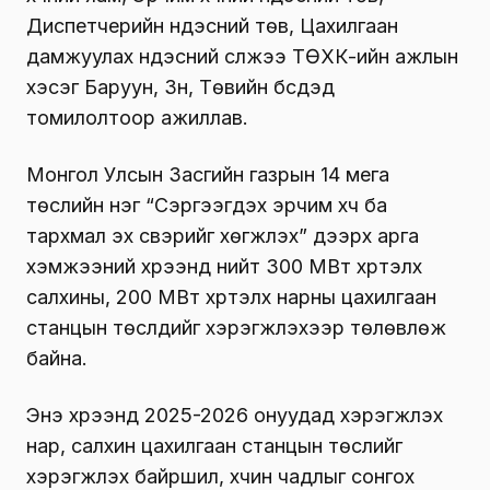
Диспетчерийн үндэсний төв, Цахилгаан
дамжуулах үндэсний сүлжээ ТӨХК-ийн ажлын
хэсэг Баруун, Зүүн, Төвийн бүсүүдэд
томилолтоор ажиллав.
Монгол Улсын Засгийн газрын 14 мега
төслийн нэг “Сэргээгдэх эрчим хүч ба
тархмал эх үүсвэрийг хөгжүүлэх” дээрх арга
хэмжээний хүрээнд нийт 300 МВт хүртэлх
салхины, 200 МВт хүртэлх нарны цахилгаан
станцын төслүүдийг хэрэгжүүлэхээр төлөвлөж
байна.
Энэ хүрээнд 2025-2026 онуудад хэрэгжүүлэх
нар, салхин цахилгаан станцын төслийг
хэрэгжүүлэх байршил, хүчин чадлыг сонгох