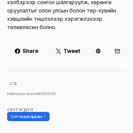
хэлбэрээр сонгон шалгаруулж, хөрөнгө
оруулалтыг олон улсын болон төр-хувийн
хэвшлийн түншлэлээр хэрэгжүүлэхээр
төлөвлөсөн болно.
Share
Tweet
0
Нийтлэсэн огноо
28/04/2025
СЭТГЭГДЭЛ
Сэтгэгдэл үлдээх