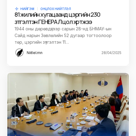
НИЙГЭМ
ОНЦЛОХ НИЙТЛЭЛ
81 жилийн хугацаанд цэргийн 230
зүтгэлтэн ГЕНЕРАЛ цол хүртжээ
1944 оны дөрөвдүгээр сарын 28-нд БНМАУ-ын
Сайд нарын Зөвлөлийн 52 дугаар тогтоолоор
төр, цэргийн зүтгэлтэн 11…
Niitlel.mn
28/04/2025