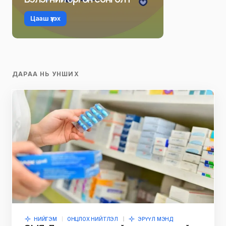
Цааш үзэх
ДАРАА НЬ УНШИХ
НИЙГЭМ
ОНЦЛОХ НИЙТЛЭЛ
ЭРҮҮЛ МЭНД