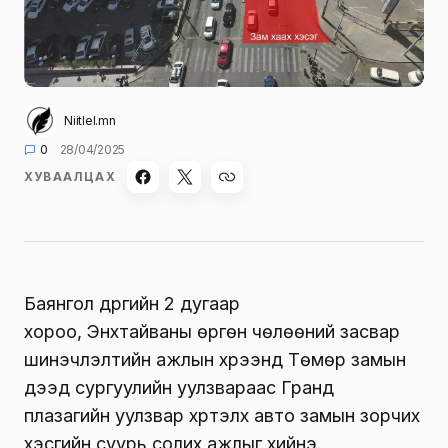
Niitlel.mn
0
28/04/2025
ХУВААЛЦАХ
Баянгол дүүргийн 2 дугаар
хороо,
Энхтайваны
өргөн чөлөөний засвар
шинэчлэлтийн ажлын хүрээнд Төмөр замын
дээд сургуулийн уулзвараас Гранд
плазагийн уулзвар хүртэлх авто замын зорчих
хэсгийн суурь солих ажлыг хийнэ.