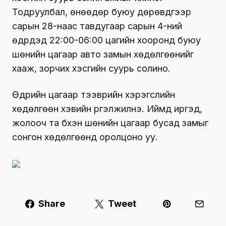
Тодруулбал, өнөөдөр буюу дөрөвдүгээр
сарын 28-
наас
тавдугаар сарын 4-ний
өдрүүдэд 22:00-06:00 цагийн хооронд буюу
шөнийн цагаар авто замын хөдөлгөөнийг
хааж, зорчих хэсгийн суурь солино.
Өдрийн цагаар тээврийн хэрэгслийн
хөдөлгөөн хэвийн үргэлжилнэ. Иймд иргэд,
жолооч та бүхэн шөнийн цагаар бусад замыг
сонгон хөдөлгөөнд оролцоно уу.
Share
Tweet