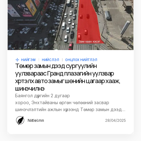
НИЙГЭМ
НИЙСЛЭЛ
ОНЦЛОХ НИЙТЛЭЛ
Төмөр замын дээд сургуулийн
уулзвараас Гранд плазагийн уулзвар
хүртэлх авто замыг шөнийн цагаар хааж,
шинэчилнэ
Баянгол дүүргийн 2 дугаар
хороо, Энхтайваны өргөн чөлөөний засвар
шинэчлэлтийн ажлын хүрээнд Төмөр замын дээд…
Niitlel.mn
28/04/2025