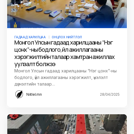
ГАДААД ХАРИЛЦАА
ОНЦЛОХ НИЙТЛЭЛ
Монгол Улсын гадаад харилцааны “Нэг
цонх”-ны бодлого, үйл ажиллагааны
хэрэгжилтийн талаар хамтран ажиллах
уулзалт болжээ
Монгол Улсын гадаад харилцааны “Нэг цонх”-ны
бодлого, үйл ажиллагааны хэрэгжилт, үнэлэлт
дүгнэлтийн талаар…
Niitlel.mn
28/04/2025