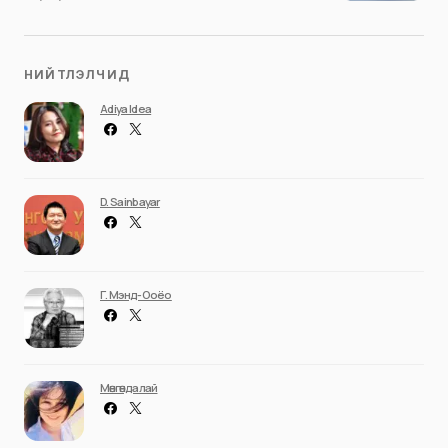
НИЙТЛЭЛЧИД
Adiya Idea
D. Sainbayar
Г. Мэнд-Ооёо
Мөнгөндалай