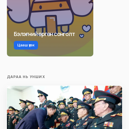
Бэлэгний өргөн сонголт
Цааш үзэх
ДАРАА НЬ УНШИХ