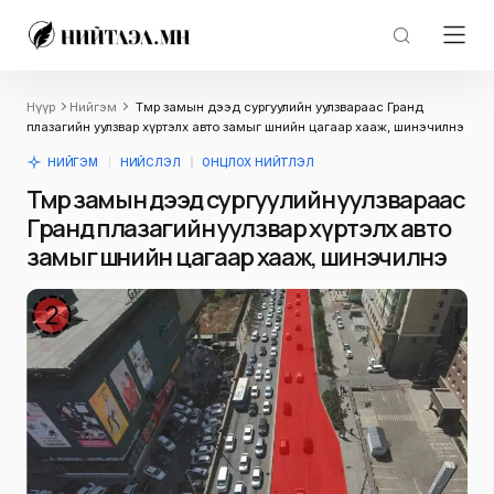
Нүүр
Нийгэм
Төмөр замын дээд сургуулийн уулзвараас Гранд
плазагийн уулзвар хүртэлх авто замыг шөнийн цагаар хааж, шинэчилнэ
НИЙГЭМ
НИЙСЛЭЛ
ОНЦЛОХ НИЙТЛЭЛ
Төмөр замын дээд сургуулийн уулзвараас
Гранд плазагийн уулзвар хүртэлх авто
замыг шөнийн цагаар хааж, шинэчилнэ