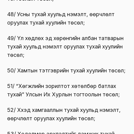
48/ Усны тухай хуульд нэмэлт, өөрчлөлт
оруулах тухай хуулийн төсөл;
49/ Үл хөдлөх эд хөрөнгийн албан татварын
тухай хуульд нэмэлт оруулах тухай хуулийн
төсөл;
50/ Хамтын тэтгэврийн тухай хуулийн төсөл;
51/ “Хөгжлийн зорилтот хөтөлбөр батлах
тухай” Улсын Их Хурлын тогтоолын төсөл;
52/ Хүүхэд хамгааллын тухай хуульд нэмэлт,
өөрчлөлт оруулах хуулийн төсөл;
53/ Хөдөлмөр эрхлэлтийг дэмжих тухай