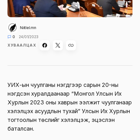
Niitlel.mn
0
24/01/2023
ХУВААЛЦАХ
УИХ-ын чуулганы нэгдүгээр сарын 20-ны
нэгдсэн хуралдаанаар “Монгол Улсын Их
Хурлын 2023 оны хаврын ээлжит чуулганаар
хэлэлцэх асуудлын тухай” Улсын Их Хурлын
тогтоолын төслийг хэлэлцэж, эцэслэн
баталсан.