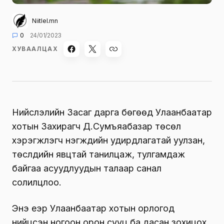
Niitlel.mn
0
24/01/2023
ХУВААЛЦАХ
Нийслэлийн Засаг дарга бөгөөд Улаанбаатар
хотын Захирагч Д.Сумъяабазар төсөл
хэрэгжүүлэгч нэгжүүдийн удирдлагатай уулзан,
төслүүдийн явцтай танилцаж, тулгамдаж
байгаа асуудлуудын талаар санал
солилцлоо.
Энэ үеэр Улаанбаатар хотын орлогод
нийцсэн ногоон орон сууц ба дасан зохицох