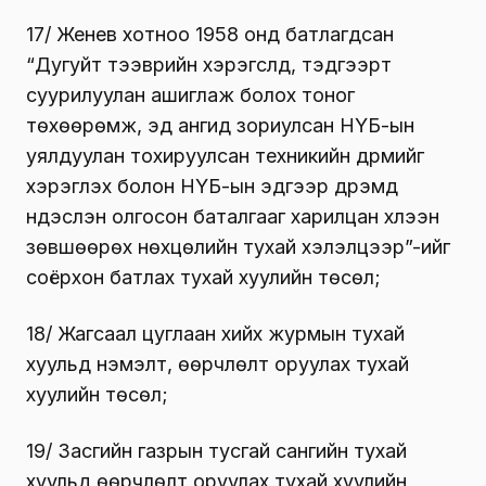
17/ Женев хотноо 1958 онд батлагдсан
“Дугуйт тээврийн хэрэгслүүд, тэдгээрт
суурилуулан ашиглаж болох тоног
төхөөрөмж, эд ангид зориулсан НҮБ-ын
уялдуулан тохируулсан техникийн дүрмийг
хэрэглэх болон НҮБ-ын эдгээр дүрэмд
үндэслэн олгосон баталгааг харилцан хүлээн
зөвшөөрөх нөхцөлийн тухай хэлэлцээр”-ийг
соёрхон батлах тухай хуулийн төсөл;
18/ Жагсаал цуглаан хийх журмын тухай
хуульд нэмэлт, өөрчлөлт оруулах тухай
хуулийн төсөл;
19/ Засгийн газрын тусгай сангийн тухай
хуульд өөрчлөлт оруулах тухай хуулийн