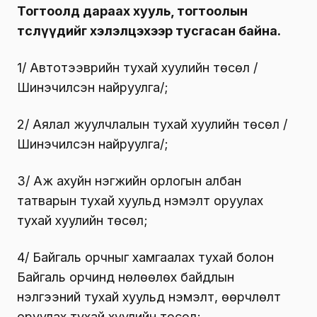
Тогтоолд дараах хууль, тогтоолын
төслүүдийг хэлэлцэхээр тусгасан байна.
1/ Автотээврийн тухай хуулийн төсөл /
Шинэчилсэн найруулга/;
2/ Аялал жуулчлалын тухай хуулийн төсөл /
Шинэчилсэн найруулга/;
3/ Аж ахуйн нэгжийн орлогын албан
татварын тухай хуульд нэмэлт оруулах
тухай хуулийн төсөл;
4/ Байгаль орчныг хамгаалах тухай болон
Байгаль орчинд нөлөөлөх байдлын
үнэлгээний тухай хуульд нэмэлт, өөрчлөлт
оруулах тухай хуулийн төсөл;