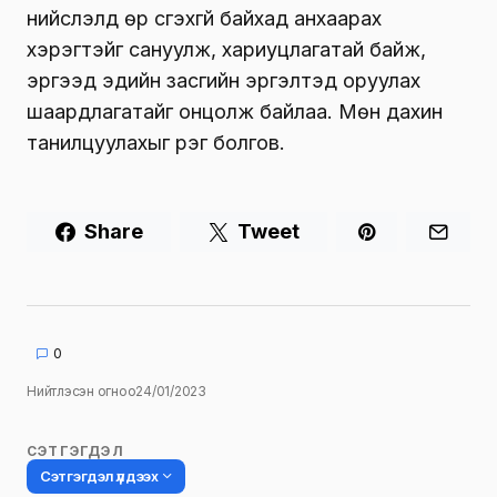
нийслэлд өр үүсгэхгүй байхад анхаарах
хэрэгтэйг сануулж, хариуцлагатай байж,
эргээд эдийн засгийн эргэлтэд оруулах
шаардлагатайг онцолж байлаа. Мөн дахин
танилцуулахыг үүрэг болгов.
Share
Tweet
0
Нийтлэсэн огноо
24/01/2023
СЭТГЭГДЭЛ
Сэтгэгдэл үлдээх