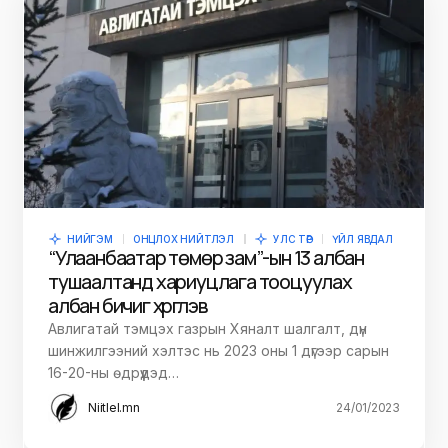
НИЙГЭМ
ОНЦЛОХ НИЙТЛЭЛ
УЛС ТӨР
ҮЙЛ ЯВДАЛ
“Улаанбаатар төмөр зам”-ын 13 албан
тушаалтанд хариуцлага тооцуулах
албан бичиг хүргүүлэв
Авлигатай тэмцэх газрын Хяналт шалгалт, дүн
шинжилгээний хэлтэс нь 2023 оны 1 дүгээр сарын
16-20-ны өдрүүдэд…
Niitlel.mn
24/01/2023