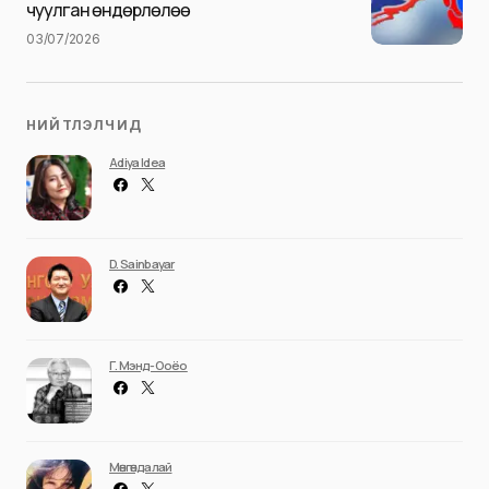
чуулган өндөрлөлөө
03/07/2026
НИЙТЛЭЛЧИД
Adiya Idea
D. Sainbayar
Г. Мэнд-Ооёо
Мөнгөндалай