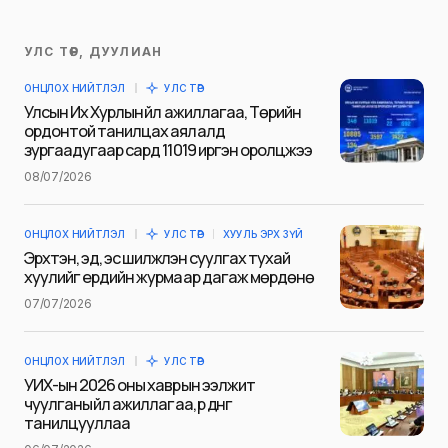
УЛС ТӨР, ДУУЛИАН
Таны имэйл хаягийг нийтлэхгүй.
ОНЦЛОХ НИЙТЛЭЛ
УЛС ТӨР
Шаардлагатай талбаруудыг
*
гэж
Улсын Их Хурлын үйл ажиллагаа, Төрийн
тэмдэглэсэн
ордонтой танилцах аялалд
зургаадугаар сард 11019 иргэн оролцжээ
Name
*
08/07/2026
ОНЦЛОХ НИЙТЛЭЛ
УЛС ТӨР
ХУУЛЬ ЭРХ ЗҮЙ
E-mail
*
Эрхтэн, эд, эс шилжүүлэн суулгах тухай
хуулийг ердийн журмаар дагаж мөрдөнө
07/07/2026
Сэтгэгдэл
*
ОНЦЛОХ НИЙТЛЭЛ
УЛС ТӨР
УИХ-ын 2026 оны хаврын ээлжит
чуулганы үйл ажиллагаа, үр дүнг
танилцууллаа