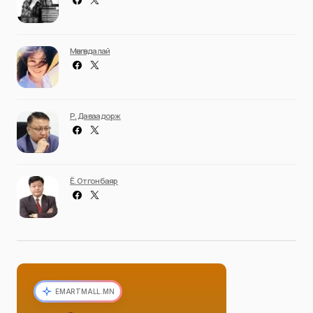
Мөнгөндалай
Р. Даваадорж
Ё. Отгонбаяр
EMARTMALL.MN