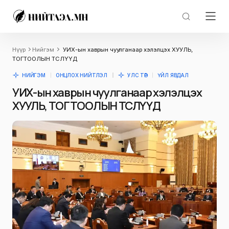
Нүүр
Нийгэм
УИХ-ын хаврын чуулганаар хэлэлцэх ХУУЛЬ,
ТОГТООЛЫН ТӨСЛҮҮД
НИЙГЭМ
ОНЦЛОХ НИЙТЛЭЛ
УЛС ТӨР
ҮЙЛ ЯВДАЛ
УИХ-ын хаврын чуулганаар хэлэлцэх
ХУУЛЬ, ТОГТООЛЫН ТӨСЛҮҮД