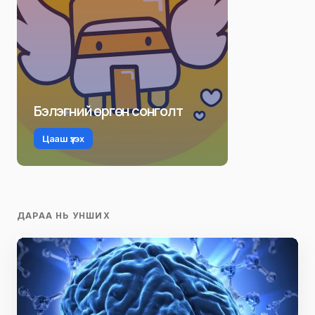
Бэлэгний өргөн сонголт
Цааш үзэх
ДАРАА НЬ УНШИХ