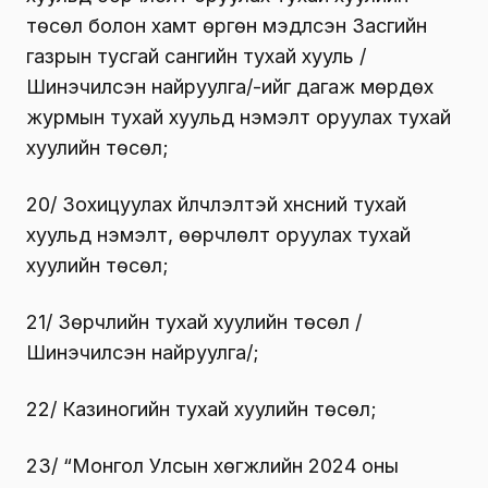
төсөл болон хамт өргөн мэдүүлсэн Засгийн
газрын тусгай сангийн тухай хууль /
Шинэчилсэн найруулга/-ийг дагаж мөрдөх
журмын тухай хуульд нэмэлт оруулах тухай
хуулийн төсөл;
20/ Зохицуулах үйлчлэлтэй хүнсний тухай
хуульд нэмэлт, өөрчлөлт оруулах тухай
хуулийн төсөл;
21/ Зөрчлийн тухай хуулийн төсөл /
Шинэчилсэн найруулга/;
22/ Казиногийн тухай хуулийн төсөл;
23/ “Монгол Улсын хөгжлийн 2024 оны