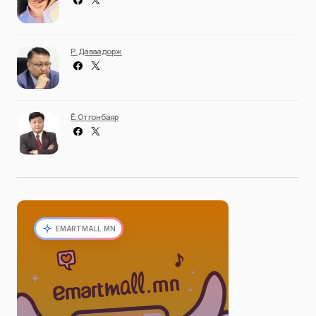
Р. Даваадорж
Ё. Отгонбаяр
EMARTMALL.MN