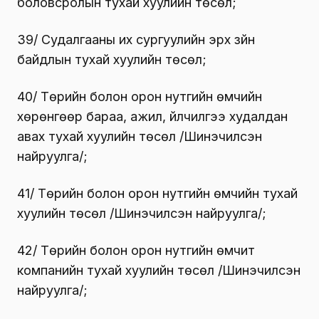
боловсролын тухай хуулийн төсөл;
39/ Судалгааны их сургуулийн эрх зүйн
байдлын тухай хуулийн төсөл;
40/ Төрийн болон орон нутгийн өмчийн
хөрөнгөөр бараа, ажил, үйлчилгээ худалдан
авах тухай хуулийн төсөл /Шинэчилсэн
найруулга/;
41/ Төрийн болон орон нутгийн өмчийн тухай
хуулийн төсөл /Шинэчилсэн найруулга/;
42/ Төрийн болон орон нутгийн өмчит
компанийн тухай хуулийн төсөл /Шинэчилсэн
найруулга/;