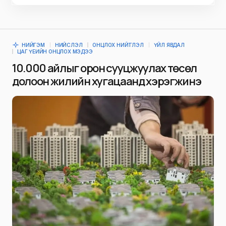
НИЙГЭМ
НИЙСЛЭЛ
ОНЦЛОХ НИЙТЛЭЛ
ҮЙЛ ЯВДАЛ
ЦАГ ҮЕИЙН ОНЦЛОХ МЭДЭЭ
10.000 айлыг орон сууцжуулах төсөл
долоон жилийн хугацаанд хэрэгжинэ