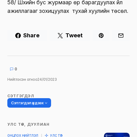
58/ Шүүхийн бус журмаар өр барагдуулах үйл
ажиллагааг зохицуулах тухай хуулийн төсөл.
Share
Tweet
0
Нийтлэсэн огноо
24/01/2023
СЭТГЭГДЭЛ
Сэтгэгдэл үлдээх
УЛС ТӨР, ДУУЛИАН
Таны имэйл хаягийг нийтлэхгүй.
ОНЦЛОХ НИЙТЛЭЛ
УЛС ТӨР