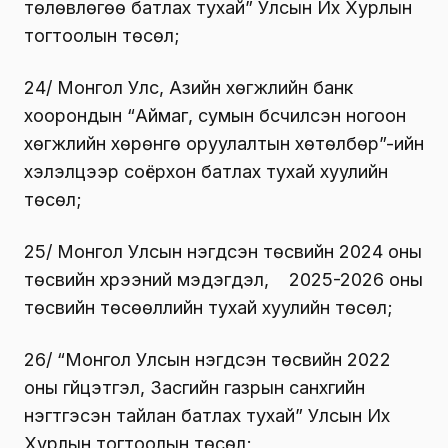
төлөвлөгөө батлах тухай” Улсын Их Хурлын
тогтоолын төсөл;
24/ Монгол Улс, Азийн хөгжлийн банк
хоорондын “Аймаг, сумын бүсчилсэн ногоон
хөгжлийн хөрөнгө оруулалтын хөтөлбөр”-ийн
хэлэлцээр соёрхон батлах тухай хуулийн
төсөл;
25/ Монгол Улсын нэгдсэн төсвийн 2024 оны
төсвийн хүрээний мэдэгдэл, 2025-2026 оны
төсвийн төсөөллийн тухай хуулийн төсөл;
26/ “Монгол Улсын нэгдсэн төсвийн 2022
оны гүйцэтгэл, Засгийн газрын санхүүгийн
нэгтгэсэн тайлан батлах тухай” Улсын Их
Хурлын тогтоолын төсөл;