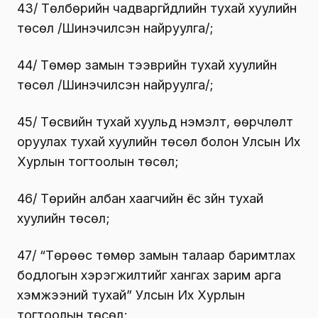
43/ Төлбөрийн чадваргүйдлийн тухай хуулийн
төсөл /Шинэчилсэн найруулга/;
44/ Төмөр замын тээврийн тухай хуулийн
төсөл /Шинэчилсэн найруулга/;
45/ Төсвийн тухай хуульд нэмэлт, өөрчлөлт
оруулах тухай хуулийн төсөл болон Улсын Их
Хурлын тогтоолын төсөл;
46/ Төрийн албан хаагчийн ёс зүйн тухай
хуулийн төсөл;
47/ “Төрөөс төмөр замын талаар баримтлах
бодлогын хэрэгжилтийг хангах зарим арга
хэмжээний тухай” Улсын Их Хурлын
тогтоолын төсөл;