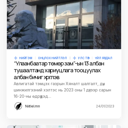
НИЙГЭМ
ОНЦЛОХ НИЙТЛЭЛ
УЛС ТӨР
ҮЙЛ ЯВДАЛ
“Улаанбаатар төмөр зам”-ын 13 албан
тушаалтанд хариуцлага тооцуулах
албан бичиг хүргүүлэв
Авлигатай тэмцэх газрын Хяналт шалгалт, дүн
шинжилгээний хэлтэс нь 2023 оны 1 дүгээр сарын
16-20-ны өдрүүдэд…
Niitlel.mn
24/01/2023