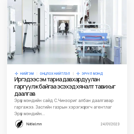
НИЙГЭМ
ОНЦЛОХ НИЙТЛЭЛ
ЭРҮҮЛ МЭНД
Иргэдээс эм тариа давхардуулан
гаргуулж байгаа эсэхэд хяналт тавихыг
даалгав
Эрүүл мэндийн сайд С.Чинзориг албан даалгавар
гаргажээ. Засгийн газрын хэрэгжүүлэгч агентлаг
Эрүүл мэндийн…
Niitlel.mn
24/01/2023