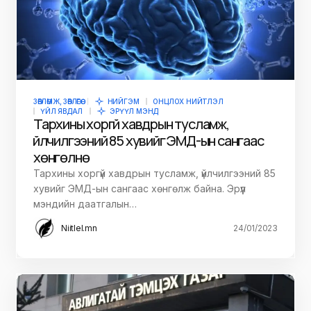
ЗӨВЛӨМЖ, ЗӨВЛӨГӨӨ
НИЙГЭМ
ОНЦЛОХ НИЙТЛЭЛ
ҮЙЛ ЯВДАЛ
ЭРҮҮЛ МЭНД
Тархины хоргүй хавдрын тусламж,
үйлчилгээний 85 хувийг ЭМД-ын сангаас
хөнгөлнө
Тархины хоргүй хавдрын тусламж, үйлчилгээний 85
хувийг ЭМД-ын сангаас хөнгөлж байна. Эрүүл
мэндийн даатгалын…
Niitlel.mn
24/01/2023