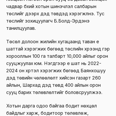
чадвар бүхий хотын шинэчлэл салбарын
төслийг дээрх дэд төвүүдэд хэрэгжүүлнэ. Тус
төслийг зохицуулагч Б.Болд-Эрдэнэ
танилцуулав.
Төсөл долоон жилийн хугацаанд таван үе
шаттай хэрэгжих бөгөөд төслийн хүрээнд гэр
хорооллын 100 га талбарт 10,000 айлыг орон
сууцжуулах
юм. Нэгдүгээр үе шат нь 2022-
2024 он хүртэл хэрэгжих бөгөөд Баянхошуу
дэд төвийн чөлөөлөлт хийсэн газарт 260
айлын, Шархад дэд төвд 400 айлын орон
сууц барих төлөвлөлтийг боловсруулжээ.
Хотын дарга одоо байгаа бодит нөхцөл
байдлыг харж, бодитоор төлөвлөж,