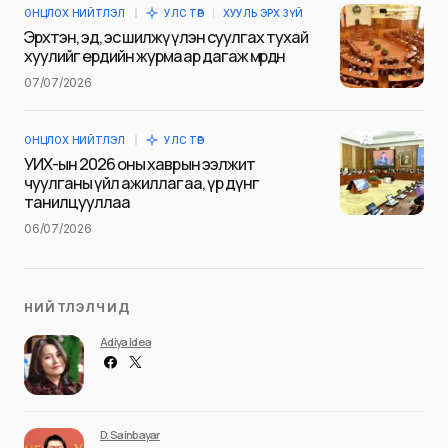
ОНЦЛОХ НИЙТЛЭЛ
УЛС ТӨР
ХУУЛЬ ЭРХ ЗҮЙ
Эрхтэн, эд, эс шилжүүлэн суулгах тухай
хуулийг ердийн журмаар дагаж мөрдөнө
07/07/2026
Save my name and e-mail in this browser for the next
time I comment.
ОНЦЛОХ НИЙТЛЭЛ
УЛС ТӨР
Илгээх
УИХ-ын 2026 оны хаврын ээлжит
чуулганы үйл ажиллагаа, үр дүнг
танилцууллаа
06/07/2026
НИЙТЛЭЛЧИД
Adiya Idea
D. Sainbayar