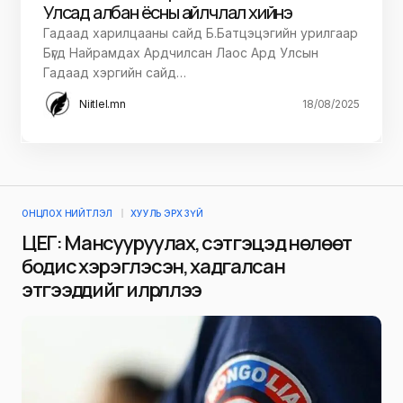
Улсад албан ёсны айлчлал хийнэ
Гадаад харилцааны сайд Б.Батцэцэгийн урилгаар
Бүгд Найрамдах Ардчилсан Лаос Ард Улсын
Гадаад хэргийн сайд…
Niitlel.mn
18/08/2025
ОНЦЛОХ НИЙТЛЭЛ
ХУУЛЬ ЭРХ ЗҮЙ
ЦЕГ: Мансууруулах, сэтгэцэд нөлөөт
бодис хэрэглэсэн, хадгалсан
этгээдүүдийг илрүүллээ