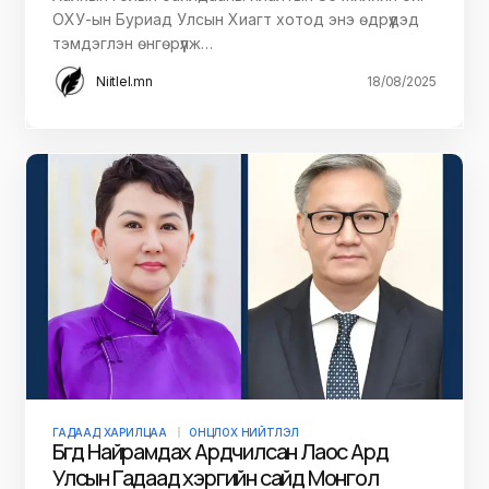
ОХУ-ын Буриад Улсын Хиагт хотод энэ өдрүүдэд
тэмдэглэн өнгөрүүлж…
Niitlel.mn
18/08/2025
ГАДААД ХАРИЛЦАА
ОНЦЛОХ НИЙТЛЭЛ
Бүгд Найрамдах Ардчилсан Лаос Ард
Улсын Гадаад хэргийн сайд Монгол