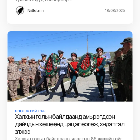
Niitlel.mn
18/08/2025
ОНЦЛОХ НИЙТЛЭЛ
Халхын голын байлдаанд амь үрэгдсэн
дайчдын хөшөөнд цэцэг өргөж, хүндэтгэл
үзүүлжээ
Халхын голын байлдааны ялалтын 86 жилийн ойг