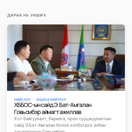
ДАРАА НЬ УНШИХ
НИЙСЛЭЛ
ОНЦЛОХ НИЙТЛЭЛ
ХББОС-ын сайд Э.Бат-Амгалан
Говьсүмбэр аймагт ажиллав
Хот байгуулалт, барилга, орон сууцжуулалтын
сайд Э.Бат-Амгалан болон холбогдох албан
тушаалтнууд Говьсүмбэр…