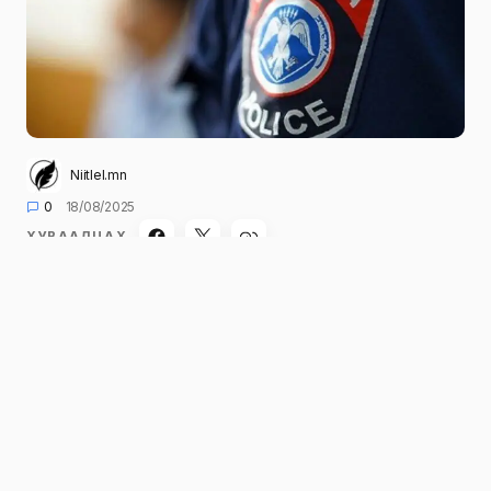
Niitlel.mn
0
18/08/2025
ХУВААЛЦАХ
Энэ оны наймдугаар сарын 17-ны өдрийн
20:20 минутад “… буудлын өрөөнд бүлэг хүмүүс
мансууруулах, сэтгэцэд нөлөөлөх бодис
хэрэглэж байж болзошгүй байна” гэх