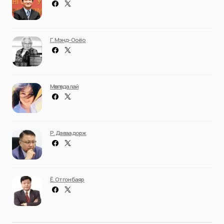
Г. Мэнд-Ооёо
Мөнгөндалай
Р. Даваадорж
Ё. Отгонбаяр