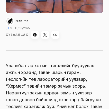
Niitlel.mn
0
18/08/2025
ХУВААЛЦАХ
Улаанбаатар хотын түгжрэлийг бууруулах
ажлын хүрээнд Таван шарын гарам,
Геологийн төв лабораторийн уулзвар,
“Хермес” төвийн төмөр замын зоорь,
Нарантуул захын дөрвөн замын уулзвар
гэсэн дөрвөн байршилд нүхэн гарц байгуулах
төслийг хэрэгжүүлж буй. Үүний нэг болох Таван