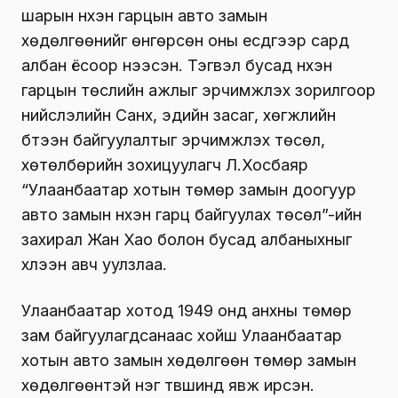
шарын нүхэн гарцын авто замын
хөдөлгөөнийг өнгөрсөн оны есдүгээр сард
албан ёсоор нээсэн. Тэгвэл бусад нүхэн
гарцын төслийн ажлыг эрчимжүүлэх зорилгоор
нийслэлийн Санхүү, эдийн засаг, хөгжлийн
бүтээн байгуулалтыг эрчимжүүлэх төсөл,
хөтөлбөрийн зохицуулагч Л.Хосбаяр
“Улаанбаатар хотын төмөр замын доогуур
авто замын нүхэн гарц байгуулах төсөл”-ийн
захирал Жан Хао болон бусад албаныхныг
хүлээн авч уулзлаа.
Улаанбаатар хотод 1949 онд анхны төмөр
зам байгуулагдсанаас хойш Улаанбаатар
хотын авто замын хөдөлгөөн төмөр замын
хөдөлгөөнтэй нэг түвшинд явж ирсэн.