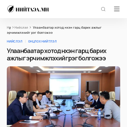
Нүүр
Нийслэл
Улаанбаатар хотод нүхэн гарц барих ажлыг
эрчимжүүлэхийг үүрэг болгожээ
НИЙСЛЭЛ
ОНЦЛОХ НИЙТЛЭЛ
Улаанбаатар хотод нүхэн гарц барих
ажлыг эрчимжүүлэхийг үүрэг болгожээ