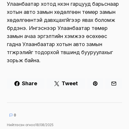
Улаанбаатар хотод нүхэн гарцууд барьснаар
хотын авто замын хөдөлгөөн төмөр замын
хөдөлгөөнтэй давхцахгүйгээр явах боломж
бүрдэнэ. Ингэснээр Улаанбаатар төмөр
замын ачаа эргэлтийн хэмжээ өсөхөөс
гадна Улаанбаатар хотын авто замын
түгжрэлийг тодорхой түвшинд бууруулахыг
зорьж байна.
Share
Tweet
0
Нийтлэсэн огноо
18/08/2025