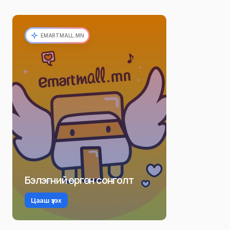
EMARTMALL.MN
Бэлэгний өргөн сонголт
Цааш үзэх