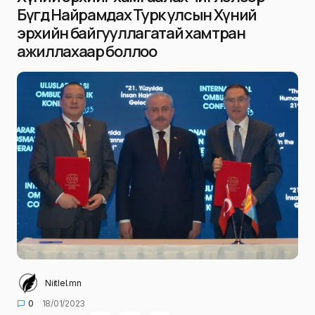
Бүгд Найрамдах Турк улсын Хүний
эрхийн байгууллагатай хамтран
ажиллахаар боллоо
Niitlel.mn
0
18/01/2023