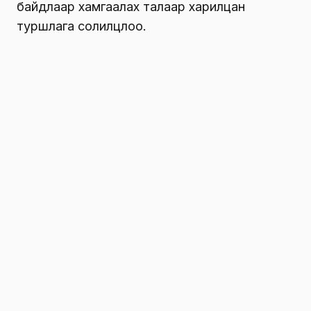
хамгаалах асуудлаар хамтарч ажиллахаар
тогтов.
Мөн тус улсын Истамбул хотод суух ерөнхий
Консул Ш.Хишигсүрэнтэй уулзаж мэдээлэл
солилцож ажиллаа. Тус хотод Монгол Улсын
иргэд олноор зорчиж худалдаа арилжаа
эрхлэхийн зэрэгцээ оёдол, үйлчилгээ зэрэг
жижиг дунд үйлдвэрлэлийн салбарт ажиллаж
байна.