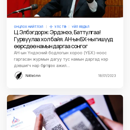
ОНЦЛОХ НИЙТЛЭЛ
УЛС ТӨР
ҮЙЛ ЯВДАЛ
Ц.Элбэгдорж: Эрдэнээ, Баттулгаа!
Гурвуулаа хол байя. АН-ын ҮБХ-ны гишүүд
өөрсдөө намын даргаа сонгог
АН-ын Үндэсний бодлогын хороо (ҮБХ)-ноос
гаргасан журмын дагуу тус намын даргад нэр
дэвшигч нар бүртүүлэх ажил…
Niitlel.mn
18/01/2023