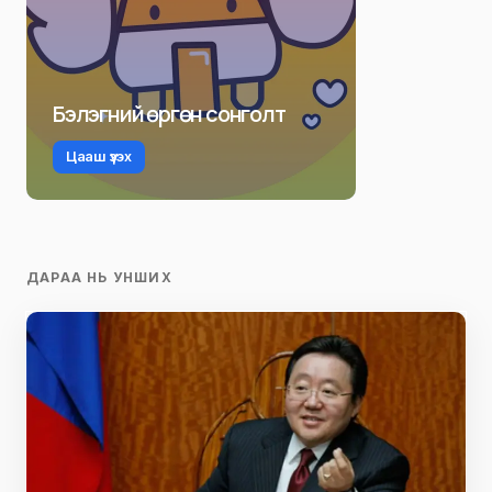
Бэлэгний өргөн сонголт
Цааш үзэх
ДАРАА НЬ УНШИХ