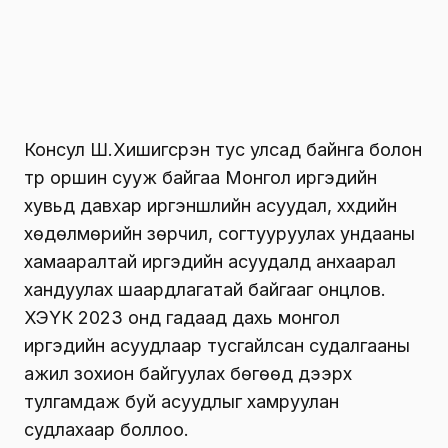
Р. Даваадорж
Ё. Отгонбаяр
EMARTMALL.MN