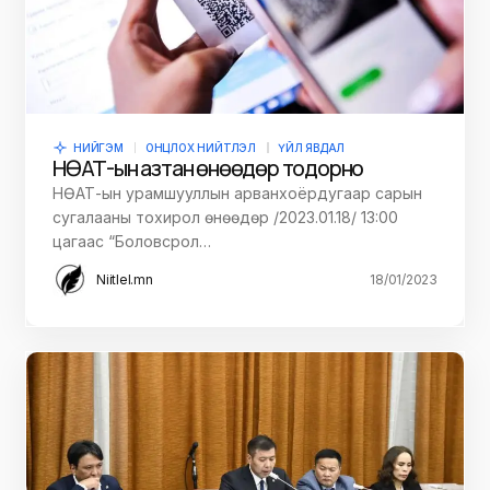
НИЙГЭМ
ОНЦЛОХ НИЙТЛЭЛ
ҮЙЛ ЯВДАЛ
НӨАТ-ын азтан өнөөдөр тодорно
НӨАТ-ын урамшууллын арванхоёрдугаар сарын
сугалааны тохирол өнөөдөр /2023.01.18/ 13:00
цагаас “Боловсрол…
Niitlel.mn
18/01/2023