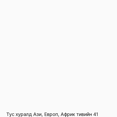
Тус хуралд Ази, Европ, Африк тивийн 41
улсын хүний эрхийн байгууллагын 74
төлөөлөгч оролцсон бөгөөд Комиссын дарга
Ж.Хунан “Цар тахлын үеийн хүний эрхийн
асуудлууд” гуравдугаар салбар хуралдаанд
илтгэл тавьж хэлэлцүүлэг өрнүүлэв.
Түүнчлэн тус айлчлалын хүрээнд Бүгд
Найрамдах Турк Улсын Омбудсмен