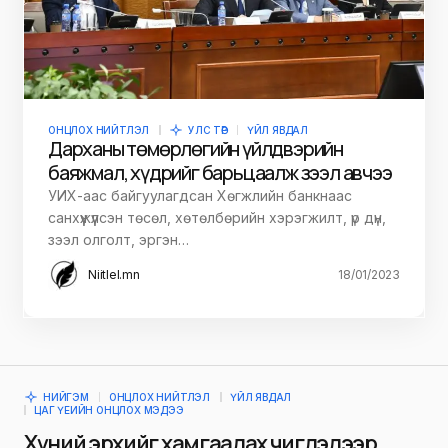
ОНЦЛОХ НИЙТЛЭЛ
УЛС ТӨР
ҮЙЛ ЯВДАЛ
Дарханы төмөрлөгийн үйлдвэрийн
баяжмал, хүдрийг барьцаалж зээл авчээ
УИХ-аас байгуулагдсан Хөгжлийн банкнаас
санхүүжүүлсэн төсөл, хөтөлбөрийн хэрэгжилт, үр дүн,
зээл олголт, эргэн…
Niitlel.mn
18/01/2023
НИЙГЭМ
ОНЦЛОХ НИЙТЛЭЛ
ҮЙЛ ЯВДАЛ
ЦАГ ҮЕИЙН ОНЦЛОХ МЭДЭЭ
Хүний эрхийг хамгаалах чиглэлээр