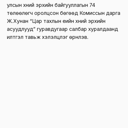
байгууллагатай хүний эрхийг хангах, хамгаалах
чиглэлээр хамтран ажиллах санамж бичиг
байгуулж, тус улсын Ерөнхийлөгчийн болон
Парламентын үйл ажиллагаатай танилцаж,
олон улсын хэмжээнд хүний эрхийг түгээмэл
байдлаар хамгаалах талаар харилцан
туршлага солилцлоо.
Комиссын дарга Ж.Хунан тус албан
айлчлалын хүрээнд Монгол Улсаас Бүгд