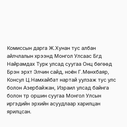
Консул Ш.Хишигсүрэн тус улсад байнга болон
түр оршин сууж байгаа Монгол иргэдийн
хувьд давхар иргэншлийн асуудал, хүүхдийн
хөдөлмөрийн зөрчил, согтууруулах ундааны
хамааралтай иргэдийн асуудалд анхаарал
хандуулах шаардлагатай байгааг онцлов.
ХЭҮК 2023 онд гадаад дахь монгол
иргэдийн асуудлаар тусгайлсан судалгааны
ажил зохион байгуулах бөгөөд дээрх
тулгамдаж буй асуудлыг хамруулан
судлахаар боллоо.