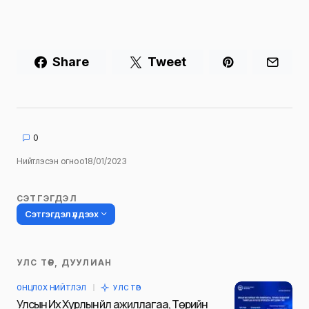
НИЙГЭМ
ОНЦЛОХ НИЙТЛЭЛ
ҮЙЛ ЯВДАЛ
НӨАТ-ын азтан өнөөдөр тодорно
НӨАТ-ын урамшууллын арванхоёрдугаар сарын
сугалааны тохирол өнөөдөр /2023.01.18/ 13:00
цагаас “Боловсрол…
Niitlel.mn
18/01/2023