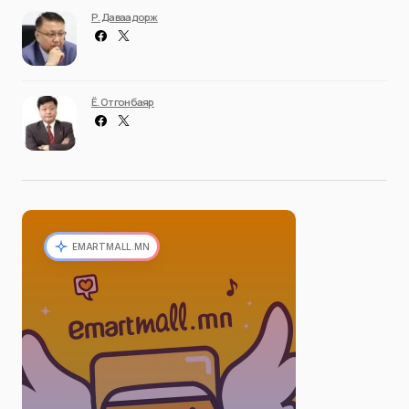
Р. Даваадорж
Ё. Отгонбаяр
EMARTMALL.MN