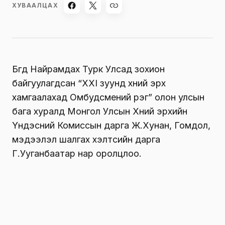
ХУВААЛЦАХ
Бүгд Найрамдах Турк Улсад зохион
байгуулагдсан “XXI зуунд хүний эрх
хамгаалахад Омбудсмений үүрэг” олон улсын
бага хуралд Монгол Улсын Хүний эрхийн
Үндэсний Комиссын дарга Ж.Хунан, Гомдол,
мэдээлэл шалгах хэлтсийн дарга
Г.Ууганбаатар нар оролцлоо.