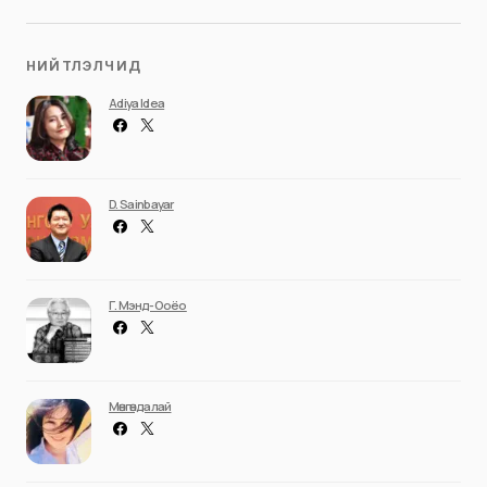
НИЙТЛЭЛЧИД
Adiya Idea
D. Sainbayar
Г. Мэнд-Ооёо
Мөнгөндалай