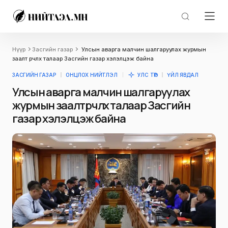
Нүүр
Засгийн газар
Улсын аварга малчин шалгаруулах журмын
заалт өөрчлөх талаар Засгийн газар хэлэлцэж байна
ЗАСГИЙН ГАЗАР
ОНЦЛОХ НИЙТЛЭЛ
УЛС ТӨР
ҮЙЛ ЯВДАЛ
Улсын аварга малчин шалгаруулах
журмын заалт өөрчлөх талаар Засгийн
газар хэлэлцэж байна