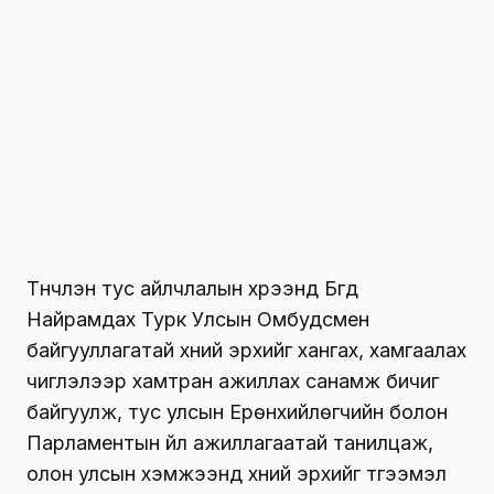
Найрамдах Турк улсад суугаа Онц бөгөөд
Бүрэн эрхт Элчин сайд, ноён Г.Мөнхбаяр,
Консул Ц.Намхайбат нартай уулзаж тус улс
болон Азербайжан, Израил улсад байнга
болон түр оршин суугаа Монгол Улсын
иргэдийн эрхийн асуудлаар харилцан
ярилцсан.
Монгол Улсаас Турк улсад байнга оршин
суугаа иргэдийн 55 орчим хувь нь С3
ангилал буюу үйлчилгээний болон жижиг
дунд үйлдвэрлэлийн салбарт ажиллаж байгаа
бөгөөд уулзалтаар Монгол иргэдийн эрхийг