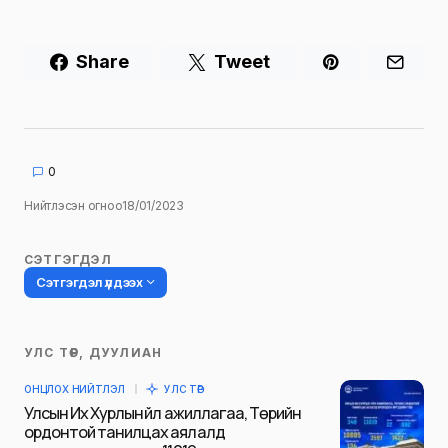
Share
Tweet
0
Нийтлэсэн огноо
18/01/2023
СЭТГЭГДЭЛ
Сэтгэгдэл үлдээх
УЛС ТӨР, ДУУЛИАН
Таны имэйл хаягийг нийтлэхгүй.
ОНЦЛОХ НИЙТЛЭЛ
УЛС ТӨР
Шаардлагатай талбаруудыг
*
гэж
Улсын Их Хурлын үйл ажиллагаа, Төрийн
тэмдэглэсэн
ордонтой танилцах аялалд