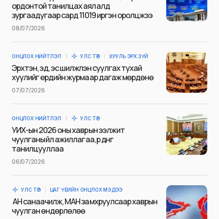
ОНЦЛОХ НИЙТЛЭЛ
УЛС ТӨР
ҮЙЛ ЯВДАЛ
Дарханы төмөрлөгийн үйлдвэрийн
баяжмал, хүдрийг барьцаалж зээл авчээ
УИХ-аас байгуулагдсан Хөгжлийн банкнаас
санхүүжүүлсэн төсөл, хөтөлбөрийн хэрэгжилт, үр дүн,
зээл олголт, эргэн…
Niitlel.mn
18/01/2023