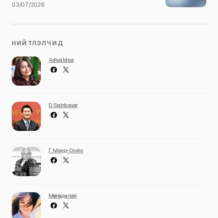
ЗАСГИЙН ГАЗАР
ОНЦЛОХ НИЙТЛЭЛ
УЛС ТӨР
ҮЙЛ ЯВДАЛ
Улсын аварга малчин шалгаруулах
журмын заалт өөрчлөх талаар Засгийн
газар хэлэлцэж байна
Засгийн газрын ээлжит хуралдаан үргэлжилж
байна. Хуралдаанаар, Төрийн өмчөөс орон
нутгийн өмчид эд хөрөнгө…
Niitlel.mn
18/01/2023