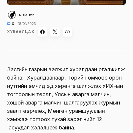
Niitlel.mn
0
18/01/2023
ХУВААЛЦАХ
Засгийн газрын ээлжит хуралдаан үргэлжилж
байна. Хуралдаанаар,
Төрийн өмчөөс орон
нутгийн өмчид эд хөрөнгө шилжүүлэх УИХ-ын
тогтоолын төсөл, Улсын аварга малчин,
хошой аварга малчин шалгаруулах журмын
заалт өөрчлөх, Мөнгөн урамшууллын
хэмжээ тогтоох тухай зэрэг нийт 12
асуудал хэлэлцэж байна.