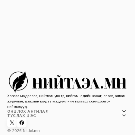
Хэвлэл мэдээлэл, нийтлэл, улс төр, нийгэм, эдийн засаг, спорт, аялал
жуулчлал, дэлхийн мэдээ мэдээллийн талаарх сонирхолтой
нийтлэлүүд.
ОНЦЛОХ АНГИЛАЛ
ТУСЛАХ ЦЭС
© 2026 Nittlel.mn