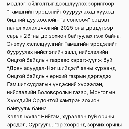
мэдлэг, ойлголтыг дээшлүүлэх зорилгоор
“Гамшгийн эрсдэлийг бууруулахад хүүхэд
бидний дуу хоолойг-Та сонсооч” сэдэвт
панел хэлэлцүүлгийг 2025 оны дөрөвдүгээр
сарын 23-ны өдөр зохион байгуулах гэж байна.
Энэхүү хэлэлцүүлгийг Гамшгийн эрсдэлийг
бууруулах нийслэлийн зөвлөл, нийслэлийн
Онцгой байдлын газраас хэрэгжүүлж буй
“Дөрвөн асуудал-Нэг шийдэл” аяны хүрээнд
Онцгой байдлын ерөнхий газрын дэргэдэх
Гамшиг судлалын үндэсний хүрээлэн,
нийслэлийн Боловсролын газар, Монголын
Хүүхдийн Ордонтой хамтран зохион
байгуулж байна.
Хэлэлцүүлэг Нийгэм, хүрээлэн буй орчны
эрсдэл, Сургууль, гэр хооронд зорчих орчны