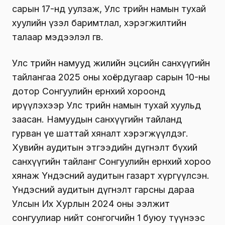
сарын 17-нд уулзаж, Улс төрийн намын тухай
хуулийн үзэл баримтлал, хэрэгжилтийн
талаар мэдээлэл өгөв.
Улс төрийн намууд жилийн эцсийн санхүүгийн
тайлангаа 2025 оны хоёрдугаар сарын 10-ны
дотор Сонгуулийн ерөнхий хороонд
ирүүлэхээр Улс төрийн намын тухай хуульд
заасан. Намуудын санхүүгийн тайланд
гурван үе шаттай хяналт хэрэгжүүлдэг.
Хувийн аудитын этгээдийн дүгнэлт бүхий
санхүүгийн тайланг Сонгуулийн ерөнхий хороо
хянаж Үндэсний аудитын газарт хүргүүлсэн.
Үндэсний аудитын дүгнэлт гарсны дараа
Улсын Их Хурлын 2024 оны ээлжит
сонгуулиар нийт сонгогчийн 1 буюу түүнээс