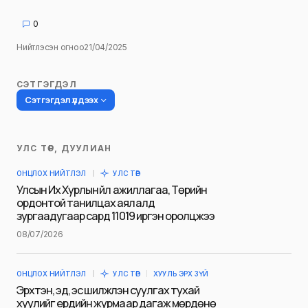
0
Нийтлэсэн огноо
21/04/2025
СЭТГЭГДЭЛ
Сэтгэгдэл үлдээх
УЛС ТӨР, ДУУЛИАН
Таны имэйл хаягийг нийтлэхгүй.
ОНЦЛОХ НИЙТЛЭЛ
УЛС ТӨР
Шаардлагатай талбаруудыг
*
гэж
Улсын Их Хурлын үйл ажиллагаа, Төрийн
тэмдэглэсэн
ордонтой танилцах аялалд
зургаадугаар сард 11019 иргэн оролцжээ
Name
*
08/07/2026
ОНЦЛОХ НИЙТЛЭЛ
УЛС ТӨР
ХУУЛЬ ЭРХ ЗҮЙ
E-mail
*
Эрхтэн, эд, эс шилжүүлэн суулгах тухай
хуулийг ердийн журмаар дагаж мөрдөнө