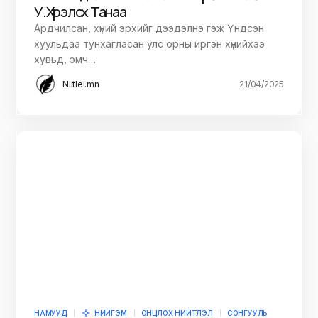
У.Хүрэлсүх Танаа
Ардчилсан, хүний эрхийг дээдэлнэ гэж Үндсэн
хуульдаа тунхагласан улс орны иргэн хүнийхээ
хувьд, эмч…
Niitlel.mn
21/04/2025
НАМУУД
НИЙГЭМ
ОНЦЛОХ НИЙТЛЭЛ
СОНГУУЛЬ