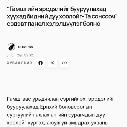
“Гамшгийн эрсдэлийг бууруулахад
хүүхэд бидний дуу хоолойг-Та сонсооч”
сэдэвт панел хэлэлцүүлэг болно
Niitlel.mn
0
21/04/2025
ХУВААЛЦАХ
Гамшгаас урьдчилан сэргийлэх, эрсдэлийг
бууруулахад Ерөнхий боловсролын
сургуулийн ахлах ангийн сурагчдын дуу
хоолойг хүргэх, аюулгүй амьдрах ухааны