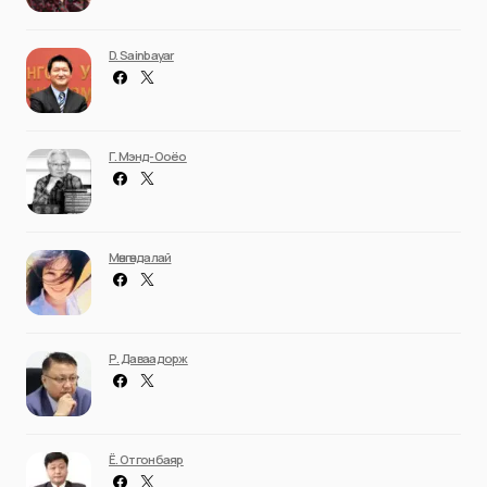
D. Sainbayar
Г. Мэнд-Ооёо
Мөнгөндалай
Р. Даваадорж
Ё. Отгонбаяр