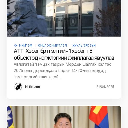
НИЙГЭМ
ОНЦЛОХ НИЙТЛЭЛ
ХУУЛЬ ЭРХ ЗҮЙ
АТГ: Хэрэг бүртгэлтийн 1 хэрэгт 5
объектод нэгжлэгийн ажиллагаа явуулав
Авлигатай тэмцэх газрын Мөрдөн шалгах хэлтэс
2025 оны дөрөвдүгээр сарын 14-20-ны өдрүүдэд
гэмт хэргийн шинжтэй…
Niitlel.mn
21/04/2025