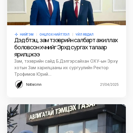
НИЙГЭМ
ОНЦЛОХ НИЙТЛЭЛ
ҮЙЛ ЯВДАЛ
Дэд бүтэц, зам тээврийн салбарт ажиллах
боловсон хүчнийг Эрхүүд сургах талаар
ярилцжээ
Зам, тээврийн сайд Б.Дэлгэрсайхан ОХУ-ын Эрхүү
xотын Зам харилцааны их сургуулийн Ректор
Трофимов Юрий…
Niitlel.mn
21/04/2025