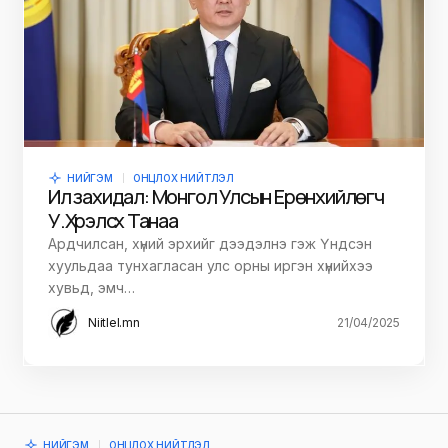
НИЙГЭМ
ОНЦЛОХ НИЙТЛЭЛ
Ил захидал: Монгол Улсын Ерөнхийлөгч
У.Хүрэлсүх Танаа
Ардчилсан, хүний эрхийг дээдэлнэ гэж Үндсэн
хуульдаа тунхагласан улс орны иргэн хүнийхээ
хувьд, эмч…
Niitlel.mn
21/04/2025
НИЙГЭМ
ОНЦЛОХ НИЙТЛЭЛ