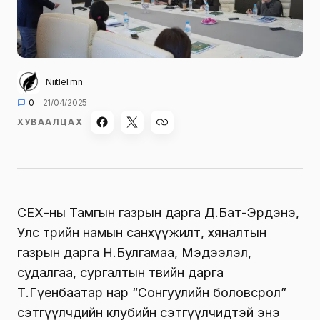
Niitlel.mn
0
21/04/2025
ХУВААЛЦАХ
СЕХ-ны Тамгын газрын дарга Д.Бат-Эрдэнэ,
Улс төрийн намын санхүүжилт, хяналтын
газрын дарга Н.Булгамаа, Мэдээлэл,
судалгаа, сургалтын төвийн дарга
Т.Гүенбаатар нар “Сонгуулийн боловсрол”
сэтгүүлчдийн клубийн сэтгүүлчидтэй энэ