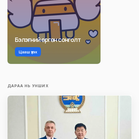
Бэлэгний өргөн сонголт
Цааш үзэх
ДАРАА НЬ УНШИХ