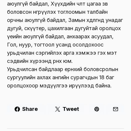
аюулгүй байдал, Хүүхдийн чөлөөт цагаа зөв
боловсон өнгөрүүлэх тоглоомын талбайн
орчны аюулгүй байдал, Замын хөдөлгөөнд унадаг
дугуй, скүүтер, цахилгаан дугуйтай оролцох
үеийн аюулгүй байдал, анхаарах асуудал,
Гол, нуур, тогтоол усанд осолдохоос
урьдчилан сэргийлэх арга хэмжээ гэх мэт
сэдвийн хүрээнд өрнөх юм.
Урьдчилсан байдлаар ерөнхий боловсролын
сургуулийн ахлах ангийн сурагчдын 18 баг
оролцохоор мэдүүлгээ ирүүлээд байна.
Share
Tweet