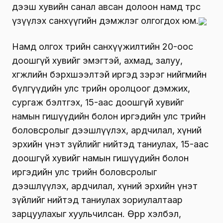
дээш хувийн санал авсан долоон намд төрөөс
үзүүлэх санхүүгийн дэмжлэг олгогдох юм.
Намд олгох төрийн санхүүжилтийн 20-оос
доошгүй хувийг эмэгтэй, ахмад, залуу,
хөгжлийн бэрхшээлтэй иргэд зэрэг нийгмийн
бүлгүүдийн улс төрийн оролцоог дэмжих,
сургаж бэлтгэх, 15-аас доошгүй хувийг
намын гишүүдийн болон иргэдийн улс төрийн
боловсролыг дээшлүүлэх, ардчилал, хүний
эрхийн үнэт зүйлийг нийтэд таниулах, 15-аас
доошгүй хувийг намын гишүүдийн болон
иргэдийн улс төрийн боловсролыг
дээшлүүлэх, ардчилал, хүний эрхийн үнэт
зүйлийг нийтэд таниулах зориулалтаар
зарцуулахыг хуульчилсан. Өөрөөр хэлбэл,