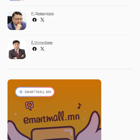
Р. Даваадорж
Ё. Отгонбаяр
EMARTMALL.MN