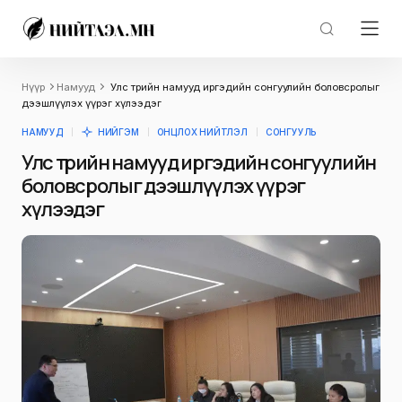
Нүүр
Намууд
Улс төрийн намууд иргэдийн сонгуулийн боловсролыг
дээшлүүлэх үүрэг хүлээдэг
НАМУУД
НИЙГЭМ
ОНЦЛОХ НИЙТЛЭЛ
СОНГУУЛЬ
Улс төрийн намууд иргэдийн сонгуулийн
боловсролыг дээшлүүлэх үүрэг
хүлээдэг