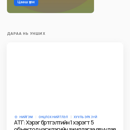
Цааш үзэх
ДАРАА НЬ УНШИХ
НИЙГЭМ
ОНЦЛОХ НИЙТЛЭЛ
ХУУЛЬ ЭРХ ЗҮЙ
АТГ: Хэрэг бүртгэлтийн 1 хэрэгт 5
объектод нэгжлэгийн ажиллагаа явуулав