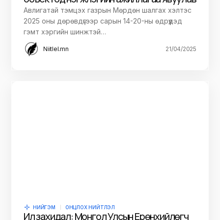
Авлигатай тэмцэх газрын Мөрдөн шалгах хэлтэс
2025 оны дөрөвдүгээр сарын 14-20-ны өдрүүдэд
гэмт хэргийн шинжтэй…
Niitlel.mn
21/04/2025
НИЙГЭМ
ОНЦЛОХ НИЙТЛЭЛ
Ил захидал: Монгол Улсын Ерөнхийлөгч