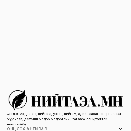
Хэвлэл мэдээлэл, нийтлэл, улс төр, нийгэм, эдийн засаг, спорт, аялал
жуулчлал, дэлхийн мэдээ мэдээллийн талаарх сонирхолтой
нийтлэлүүд.
ОНЦЛОХ АНГИЛАЛ