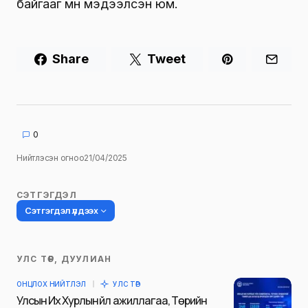
байгааг мөн мэдээлсэн юм.
Share
Tweet
0
Нийтлэсэн огноо
21/04/2025
СЭТГЭГДЭЛ
Сэтгэгдэл үлдээх
УЛС ТӨР, ДУУЛИАН
Таны имэйл хаягийг нийтлэхгүй.
ОНЦЛОХ НИЙТЛЭЛ
УЛС ТӨР
Шаардлагатай талбаруудыг
*
гэж
Улсын Их Хурлын үйл ажиллагаа, Төрийн