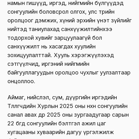
намын гишүүд, иргэд, нийгмийн бүлгүүдэд
сонгуулийн боловсрол олгох, улс төрийн
оролцоог дэмжих, хүний эрхийн үнэт зүйлийг
нийтэд таниулахад санхүүжилтийнхээ
тодорхой хувийг зарцуулаагүй бол
санхүүжилт нь хасагдах хуулийн
зохицуулалттай. Хууль хэрэгжүүлэхэд
сэтгүүлчид, иргэний нийгмийн
байгууллагуудын оролцоо чухлыг уулзалтаар
онцоллоо.
Аймаг, нийслэл, сум, дүүргийн иргэдийн
Төлөөлөгчдийн Хурлын 2025 оны нөхөн сонгуулийн
санал авах өдөр 2025 оны зургаадугаар сарын
22 бөгөөд сонгуулийн бэлтгэл ажил цаг
хугацааны хуваарийн дагуу үргэлжилж