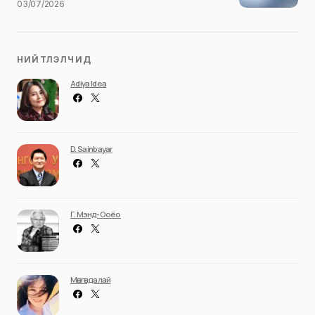
03/07/2026
НИЙТЛЭЛЧИД
Adiya Idea
D. Sainbayar
Г. Мэнд-Ооёо
Мөнгөндалай