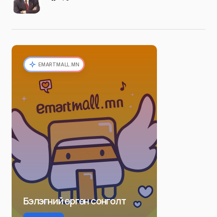
EMARTMALL.MN
Бэлэгний өргөн сонголт