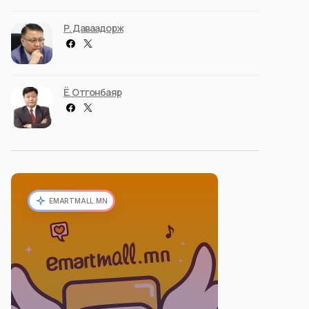
Р. Даваадорж
Ё. Отгонбаяр
EMARTMALL.MN