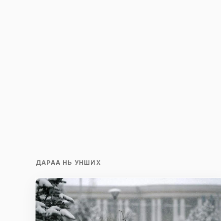
Сэтгэгдэл
*
Save my name and e-mail in this br
time I comment.
Илгээх
ДАРАА НЬ УНШИХ