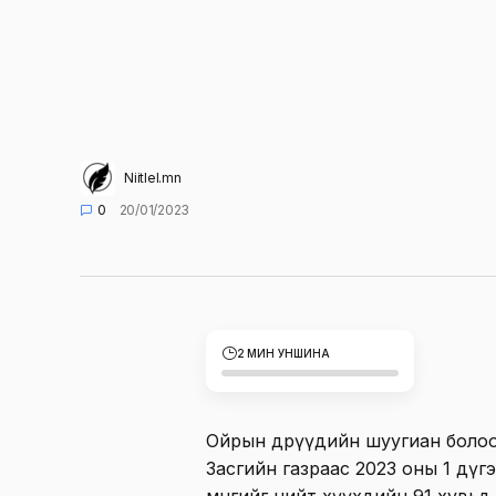
Niitlel.mn
0
20/01/2023
2 МИН УНШИНА
Ойрын өдрүүдийн шуугиан болоод
Засгийн газраас 2023 оны 1 дүг