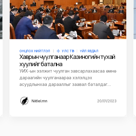
ОНЦЛОХ НИЙТЛЭЛ
УЛС ТӨР
ҮЙЛ ЯВДАЛ
Хаврын чуулганаар Казиногийн тухай
хуулийг батална
УИХ-ын ээлжит чуулган завсарлахаасаа өмнө
дараагийн чуулганаараа хэлэлцэх
асуудлынхаа дарааллыг заавал баталдаг…
Niitlel.mn
20/01/2023