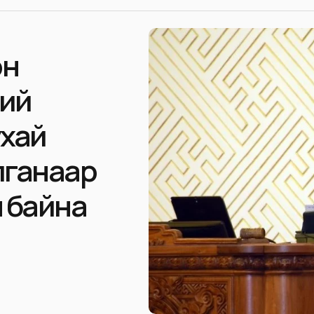
он
ний
ухай
лганаар
ч байна