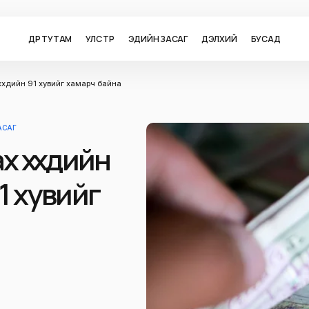
ӨДӨР ТУТАМ
УЛС ТӨР
ЭДИЙН ЗАСАГ
ДЭЛХИЙ
БУСАД
үүхдийн 91 хувийг хамарч байна
АСАГ
 хүүхдийн
91 хувийг