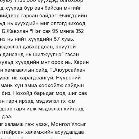
 буюу 1.139.000 хүүхдэд олгохоор
дэд хүүхэд бүр авч байсан мөнгийг
шийдвэр гарсан байдаг. Өчигдрийн
д нь хүүхдийн мөнгө олгогдчихоод
 Б.Жавхлан “Нэг сая 95 мянга 352
. Энэ нь нийт хүүхдийн 87 хувь.
эдээлэл давхардсан, зөрүүтэй
а дансанд нь шилжүүлнэ” гэсэн
увьд хүүхдийн мөнгө орох нь. Харин
ийн хамгааллын сайд Т.Аюурсайхан
 сураг нь харагдсангүй. Нүүрсний
 мань хүн амиа хоохойлж сайдын
 биз. Нохойд барьдаг мод шиг сав
н гарч ирээд мэдээлэл өгөх юм.
л дээр гарч ирж мэдээлэл хийгээд
 дээ.
йг халамж гэж үзэж, Монгол Улсыг
втгайрсан халамжийн асуудалдаа