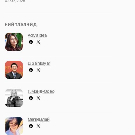
03/07/2026
НИЙТЛЭЛЧИД
Adiya Idea
D. Sainbayar
Г. Мэнд-Ооёо
Мөнгөндалай