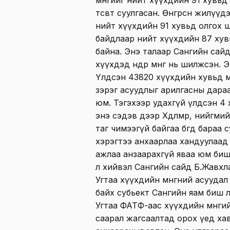
мөнгийг нийт хүүхдийн 91 хувьд
төсөвт суулгасан. Өнгөрсөн жилүү
нийт хүүхдийн 91 хувьд олгох 
байдлаар нийт хүүхдийн 87 хувь
байна. Энэ талаар Сангийн сайд
хүүхдэд өнөөдөр мөнгө нь шилжсэн
Үлдсэн 43820 хүүхдийн хувьд м
зэрэг асуудлыг арилгасны дара
юм. Тэгэхээр удахгүй үлдсэн 4 х
энэ сэдэв дээр Хөдөлмөр, нийгм
таг чимээгүй байгаа бөгөөд бараа
хэрэгтээ анхаарлаа хандуулаад
ажлаа анзаарахгүй яваа юм биш
л хийвэл Сангийн сайд Б.Жавхла
Угтаа хүүхдийн мөнгөний асууда
байх субьект Сангийн яам биш л
Угтаа ФАТФ-аас хүүхдийн мөнги
саарал жагсаалтад орох үед ха