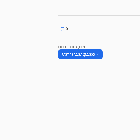
0
СЭТГЭГДЭЛ
Сэтгэгдэл үлдээх
Таны имэйл хаягийг нийтлэхгүй.
Шаардлагатай талбаруудыг
*
гэ
тэмдэглэсэн
Name
*