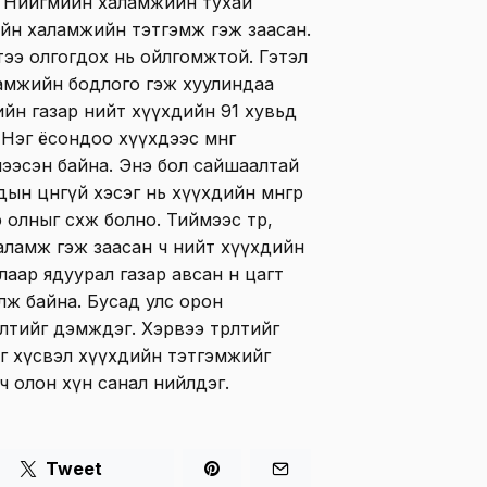
раа Нийгмийн халамжийн тухай
ийн халамжийн тэтгэмж гэж заасан.
тээ олгогдох нь ойлгомжтой. Гэтэл
ламжийн бодлого гэж хуулиндаа
сгийн газар нийт хүүхдийн 91 хувьд
Нэг ёсондоо хүүхдээс мөнгө
чээсэн байна. Энэ бол сайшаалтай
н цөөнгүй хэсэг нь хүүхдийн мөнгөөр
лныг сөхөж болно. Тиймээс төр,
халамж гэж заасан ч нийт хүүхдийн
аар ядуурал газар авсан өнөө цагт
лж байна. Бусад улс орон
лтийг дэмждэг. Хэрвээ төрөлтийг
г хүсвэл хүүхдийн тэтгэмжийг
ч олон хүн санал нийлдэг.
Tweet