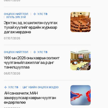
08/07/2026
ОНЦЛОХ НИЙТЛЭЛ
УЛС ТӨР
ХУУЛЬ ЭРХ ЗҮЙ
Эрхтэн, эд, эс шилжүүлэн суулгах
тухай хуулийг ердийн журмаар
дагаж мөрдөнө
07/07/2026
ОНЦЛОХ НИЙТЛЭЛ
УЛС ТӨР
УИХ-ын 2026 оны хаврын ээлжит
чуулганы үйл ажиллагаа, үр дүнг
танилцууллаа
06/07/2026
УЛС ТӨР
ЦАГ ҮЕИЙН ОНЦЛОХ МЭДЭЭ
АН санаачилж, МАН
замхруулсаар хаврын чуулган
өндөрлөлөө