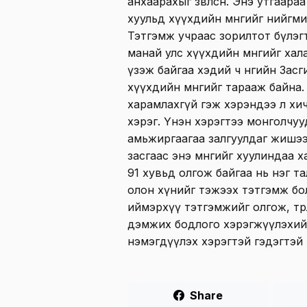
анхаарахыг зөвлөсөн. Энэ утгаа
хуульд хүүхдийн мөнгийг нийгм
Тэтгэмж учраас зорилтот бүлэг
манай улс хүүхдийн мөнгийг ха
үзэж байгаа хэдий ч өнөөгийн За
хүүхдийн мөнгийг тарааж байна. 
харамлахгүй гэж хэрэндээ л хи
хэрэг. Үнэн хэрэгтээ монголчууды
амьжиргаагаа залгуулдаг жишээ о
засгаас энэ мөнгийг хуулиндаа 
91 хувьд олгож байгаа нь нэг тал
олон хүнийг тэжээх тэтгэмж бо
иймэрхүү тэтгэмжийг олгож, төрө
дэмжих бодлого хэрэгжүүлэхий
нэмэгдүүлэх хэрэгтэй гэдэгтэй 
Share