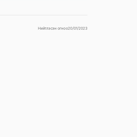
Нийтлэсэн огноо
20/01/2023
ж
E-mail
*