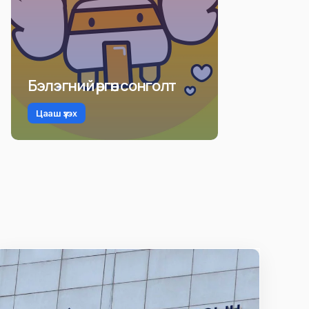
Бэлэгний өргөн сонголт
Цааш үзэх