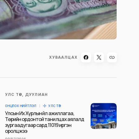
ХУВААЛЦАХ
УЛС ТӨР, ДУУЛИАН
ОНЦЛОХ НИЙТЛЭЛ
УЛС ТӨР
Улсын Их Хурлын үйл ажиллагаа,
Төрийн ордонтой танилцах аялалд
зургаадугаар сард 11019 иргэн
оролцжээ