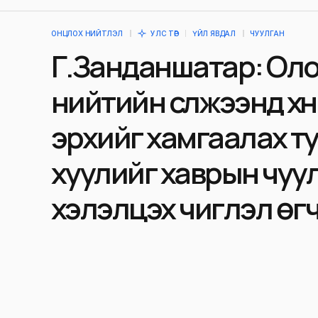
ОНЦЛОХ НИЙТЛЭЛ
УЛС ТӨР
ҮЙЛ ЯВДАЛ
ЧУУЛГАН
Г.Занданшатар: Ол
нийтийн сүлжээнд хү
эрхийг хамгаалах т
хуулийг хаврын чуу
хэлэлцэх чиглэл өг