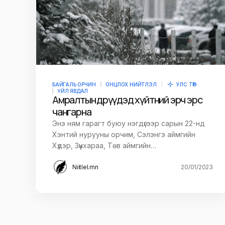
БАЙГАЛЬ ОРЧИН
ОНЦЛОХ НИЙТЛЭЛ
УЛС ТӨР
ҮЙЛ ЯВДАЛ
Амралтын өдрүүдэд хүйтний эрч эрс
чангарна
Энэ ням гарагт буюу нэгдүгээр сарын 22-нд
Хэнтий нурууны орчим, Сэлэнгэ аймгийн
Хүдэр, Зүүнхараа, Төв аймгийн…
Niitlel.mn
20/01/2023