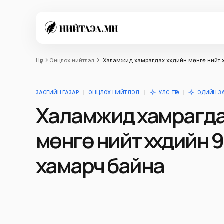
Нүүр
Онцлох нийтлэл
Халамжид хамрагдах хүүхдийн мөнгө нийт х
ЗАСГИЙН ГАЗАР
ОНЦЛОХ НИЙТЛЭЛ
УЛС ТӨР
ЭДИЙН З
Халамжид хамрагдах
мөнгө нийт хүүхдийн 
хамарч байна