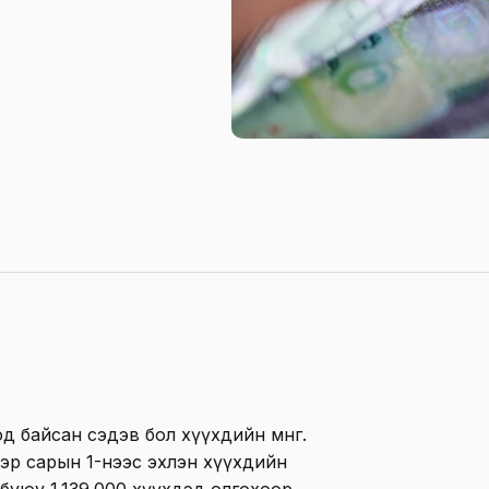
 байсан сэдэв бол хүүхдийн мөнгө.
ээр сарын 1-нээс эхлэн хүүхдийн