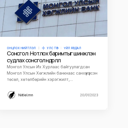
ОНЦЛОХ НИЙТЛЭЛ
УЛС ТӨР
ҮЙЛ ЯВДАЛ
Сонсгол: Нотлох баримтыг шинжлэн
судлах сонсгол өндөрлөлөө
Монгол Улсын Их Хурлаас байгуулагдсан
Монгол Улсын Хөгжлийн банкнаас санхүүжүүлсэн
төсөл, хөтөлбөрийн хэрэгжилт,…
Niitlel.mn
20/01/2023