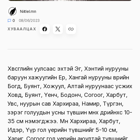
Niitlel.mn
0
08/06/2023
ХУВААЛЦАХ
Хөвсгөлийн уулсаас эхтэй Эг, Хэнтий нурууны
баруун хажуугийн Ерөө, Хангай нурууны өврийн
Богд, Буянт, Хожуул, Алтай нуруунаас усжих
Ховд, Буянт, Үенч, Бодонч, Согоог, Харбут,
Увс, нуурын сав Хархираа, Намир, Түргэн,
зэрэг голуудын усны түвшин өмнөх өдрийнхөөс 10-
35 см нэмэгджээ. Мөн Хархираа, Харбут,
Идэр, Үүр гол үерийн түвшнийг 5-10 см,
Хариг, Согоог гол үерийн аюултай түвшнийг