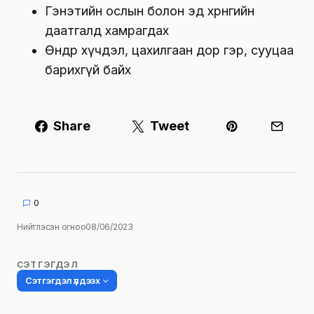
Гэнэтийн ослын болон эд хөрөнгийн
даатгалд хамрагдах
Өндөр хүчдэл, цахилгаан дор гэр, сууцаа
барихгүй байх
Share
Tweet
0
Нийтлэсэн огноо
08/06/2023
СЭТГЭГДЭЛ
Сэтгэгдэл үлдээх