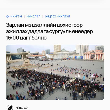
НИЙГЭМ
НИЙСЛЭЛ
ОНЦЛОХ НИЙТЛЭЛ
Зарлан мэдээллийн дохиогоор
ажиллах дадлага сургууль өнөөдөр
16:00 цагт болно
Niitlel.mn