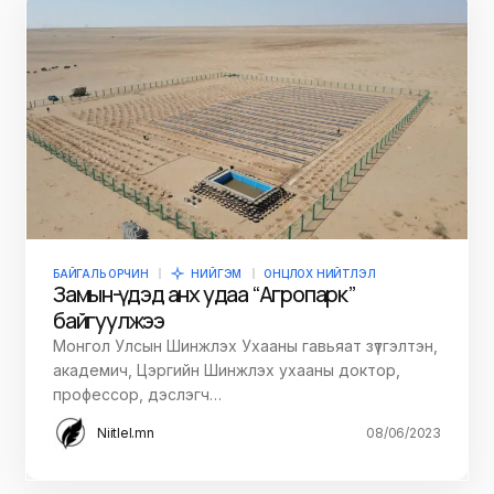
БАЙГАЛЬ ОРЧИН
НИЙГЭМ
ОНЦЛОХ НИЙТЛЭЛ
Замын-Үүдэд анх удаа “Агропарк”
байгуулжээ
Монгол Улсын Шинжлэх Ухааны гавьяат зүтгэлтэн,
академич, Цэргийн Шинжлэх ухааны доктор,
профессор, дэслэгч…
Niitlel.mn
08/06/2023