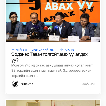
НИЙГЭМ
ОНЦЛОХ НИЙТЛЭЛ
УЛС ТӨР
Эрдэнэс Таван толгойг авах уу, алдах
уу?
Монгол Улс нүүрснээс авхуулаад алмаз хүртэл нийт
82 төрлийн ашигт малтмалтай. Эдгээрээс есхөн
төрлийн ашигт…
Niitlel.mn
08/06/2023