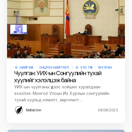
НИЙГЭМ
ОНЦЛОХ НИЙТЛЭЛ
УЛС ТӨР
ЧУУЛГАН
Чуулган: УИХ-ын Сонгуулийн тухай
хуулийг хэлэлцэж байна
УИХ-ын чуулганы үдээс хойших хуралдаан
эхэллээ. Монгол Улсын Их Хурлын сонгуулийн
тухай хуульд нэмэлт, өөрчлөлт…
Niitlel.mn
08/06/2023