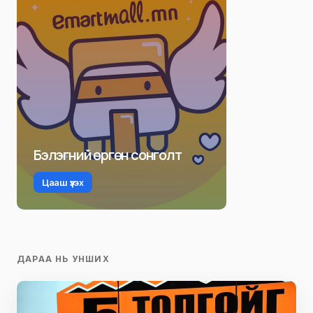
Бэлэгний өргөн сонголт
Цааш үзэх
ДАРАА НЬ УНШИХ