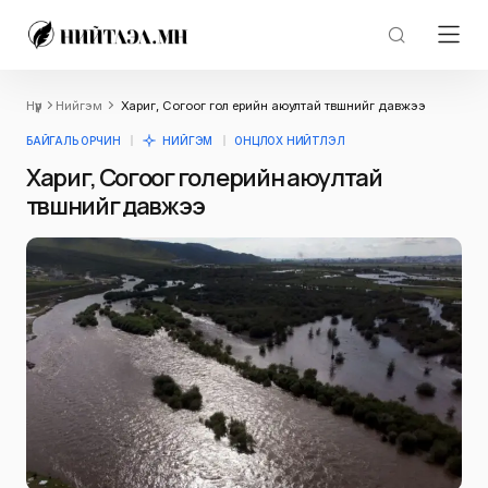
Нүүр
Нийгэм
Хариг, Согоог гол үерийн аюултай түвшнийг давжээ
БАЙГАЛЬ ОРЧИН
НИЙГЭМ
ОНЦЛОХ НИЙТЛЭЛ
Хариг, Согоог гол үерийн аюултай
түвшнийг давжээ