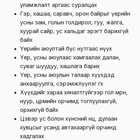
уламжлалт аргаас суралцах
Гэр, хашаа, саравч, орон байрыг үерийн
усны зам, голын голдирол, гуу, жалга,
хуурай сайр, ус хальдаг эрэгт барихгүй
байх
Үерийн аюултай бүс нутгаас нүүх
Үер, усны аюулаас хамгаалах далан,
суваг шуудуу, хашлага барих
Үер, усны аюулын талаар хүүхдэд
анхааруулга, сэрэмжлүүлэг өгөх
Хүүхдийг хараа хяналтгүйгээр гол мөрөн,
нуур, цөөрмийн орчимд тоглуулахгүй,
орхихгүй байх
Цэвэр ус болон хүнсний нөөц, дулаан
хувцсыг усанд автахааргүй орчинд
хадгалах