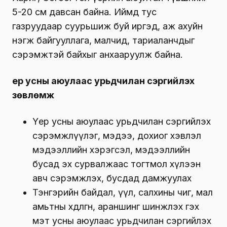
5-20 см давсан байна. Иймд
тус
газруудаар суурьшиж буй иргэд, аж ахуйн
нэгж байгууллага, малчид, тариаланчдыг
сэрэмжтэй байхыг анхааруулж байна.
Үер усны аюулаас урьдчилан сэргийлэх
зөвлөмж
Үер усны аюулаас урьдчилан сэргийлэх
сэрэмжлүүлэг, мэдээ, дохиог хэвлэл
мэдээллийн хэрэгсэл, мэдээллийн
бусад эх сурвалжаас тогтмол хүлээн
авч сэрэмжлэх, бусдад дамжуулах
Тэнгэрийн байдал, үүл, салхины чиг, мал
амьтны хөдөлгөөн, араншинг шинжлэх гэх
мэт усны аюулаас урьдчилан сэргийлэх