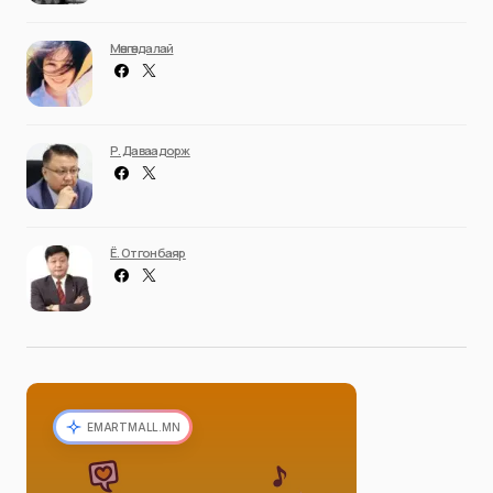
Мөнгөндалай
Р. Даваадорж
Ё. Отгонбаяр
EMARTMALL.MN