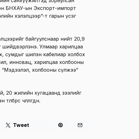
слийн санхүүжилтэд зориулсан
лон БНХАУ-ын Экспорт-импорт
лийн хэлэлцээр”-т гарын үсэг
элцээрийг байгуулснаар нийт 20,9
г шийдвэрлэнэ. Улмаар харилцаа
х, сумдыг шилэн кабелиар холбох
жил, инновац, харилцаа холбооны
х “Мэдээлэл, холбооны сүлжээ”
й, 20 жилийн хугацаанд зээлийг
лбөрөөс чөлөөлөгдөнө.
Tweet