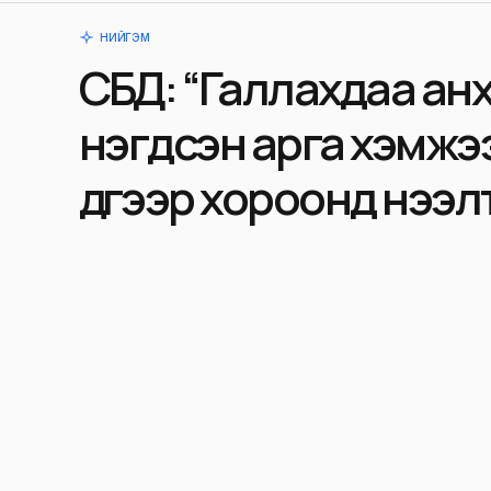
НИЙГЭМ
СБД: “Галлахдаа ан
нэгдсэн арга хэмжээ 
дүгээр хороонд нээл