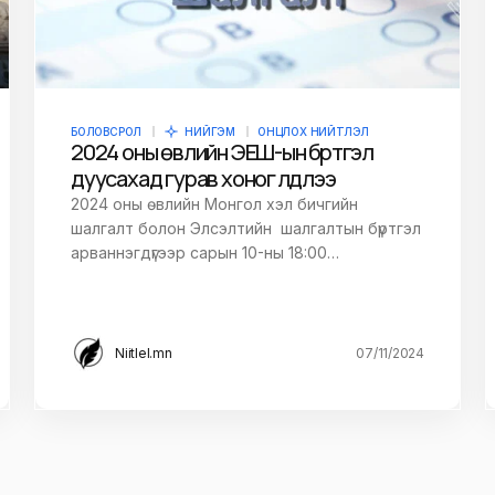
БОЛОВСРОЛ
НИЙГЭМ
ОНЦЛОХ НИЙТЛЭЛ
2024 оны өвлийн ЭЕШ-ын бүртгэл
дуусахад гурав хоног үлдлээ
2024 оны өвлийн Монгол хэл бичгийн
шалгалт болон Элсэлтийн шалгалтын бүртгэл
арваннэгдүгээр сарын 10-ны 18:00…
Niitlel.mn
07/11/2024