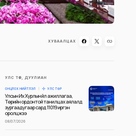
ХУВААЛЦАХ
УЛС ТӨР, ДУУЛИАН
ОНЦЛОХ НИЙТЛЭЛ
УЛС ТӨР
Улсын Их Хурлын үйл ажиллагаа,
Төрийн ордонтой танилцах аялалд
зургаадугаар сард 11019 иргэн
оролцжээ
08/07/2026