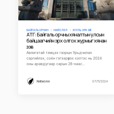
БАЙГАЛЬ ОРЧИН
НИЙСЛЭЛ
ХУУЛЬ ЭРХ ЗҮЙ
АТГ: Байгаль орчны хяналтын улсын
байцаагчийн эрх олгох журмыг хянан
үзэв
Авлигатай тэмцэх газрын Урьдчилан
сэргийлэх, соён гэгээрүүлэх хэлтэс нь 2024
оны аравдугаар сарын 28-наас…
Niitlel.mn
07/11/2024