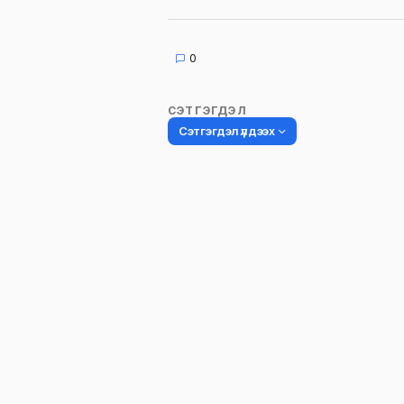
0
СЭТГЭГДЭЛ
Сэтгэгдэл үлдээх
Таны имэйл хаягийг нийтлэхгүй.
Шаардлагатай талбаруудыг
*
гэ
тэмдэглэсэн
Name
*
Сэтгэгдэл
*