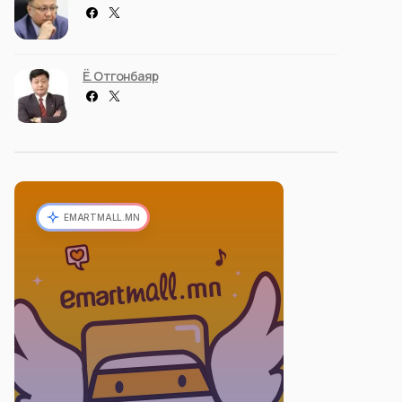
Ё. Отгонбаяр
EMARTMALL.MN