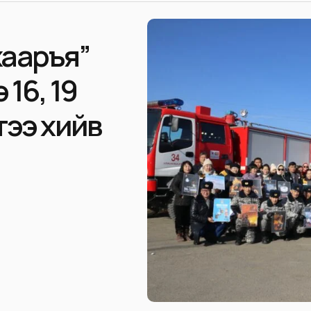
хааръя”
16, 19
тээ хийв