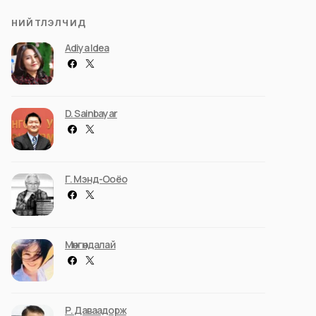
НИЙТЛЭЛЧИД
Adiya Idea
D. Sainbayar
Г. Мэнд-Ооёо
Мөнгөндалай
Р. Даваадорж