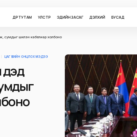
ӨДӨР ТУТАМ
УЛС ТӨР
ЭДИЙН ЗАСАГ
ДЭЛХИЙ
БУСАД
ж, сумдыг шилэн кабелиар холбоно
ЦАГ ҮЕИЙН ОНЦЛОХ МЭДЭЭ
 дэд
сумдыг
лбоно