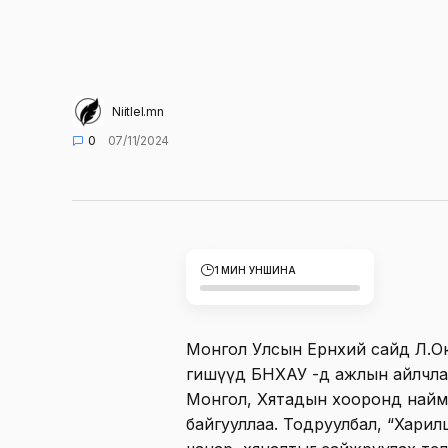
Niitlel.mn
0
07/11/2024
1 МИН УНШИНА
Монгол Улсын Ерөнхий сайд Л.О
гишүүд БНХАУ -д ажлын айлчла
Монгол, Хятадын хооронд найма
байгууллаа. Тодруулбал, “Хари