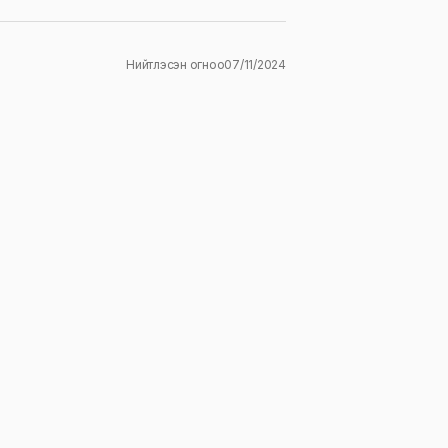
Нийтлэсэн огноо
07/11/2024
ж
E-mail
*