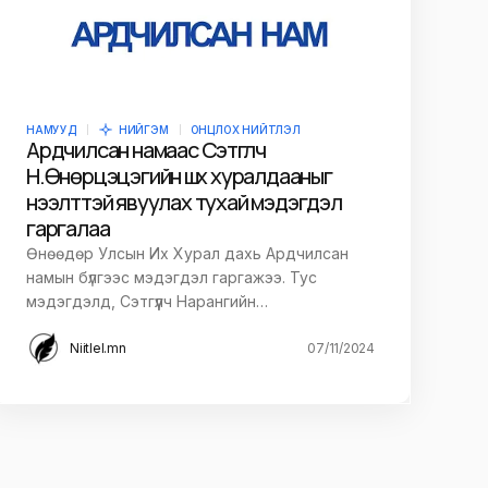
НАМУУД
НИЙГЭМ
ОНЦЛОХ НИЙТЛЭЛ
Ардчилсан намаас Сэтгүүлч
Н.Өнөрцэцэгийн шүүх хуралдааныг
нээлттэй явуулах тухай мэдэгдэл
гаргалаа
Өнөөдөр Улсын Их Хурал дахь Ардчилсан
намын бүлгээс мэдэгдэл гаргажээ. Тус
мэдэгдэлд, Сэтгүүлч Нарангийн…
Niitlel.mn
07/11/2024