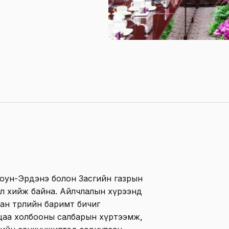
юун-Эрдэнэ болон Засгийн газрын
л хийж байна. Айлчлалын хүрээнд
н төрлийн баримт бичиг
лцаа холбооны салбарын хүртээмж,