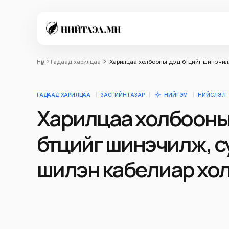
Нүүр
Гадаад харилцаа
Харилцаа холбооны дэд бүтцийг шинэчил
ГАДААД ХАРИЛЦАА
ЗАСГИЙН ГАЗАР
НИЙГЭМ
НИЙСЛЭЛ
Харилцаа холбооны
бүтцийг шинэчилж, 
шилэн кабелиар хо