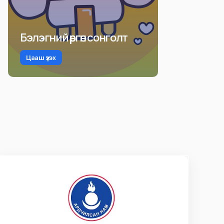
Бэлэгний өргөн сонголт
Цааш үзэх