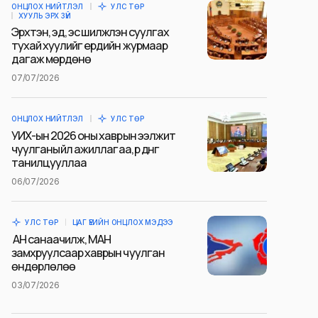
ОНЦЛОХ НИЙТЛЭЛ
УЛС ТӨР
ХУУЛЬ ЭРХ ЗҮЙ
Эрхтэн, эд, эс шилжүүлэн суулгах
тухай хуулийг ердийн журмаар
дагаж мөрдөнө
07/07/2026
ОНЦЛОХ НИЙТЛЭЛ
УЛС ТӨР
УИХ-ын 2026 оны хаврын ээлжит
чуулганы үйл ажиллагаа, үр дүнг
танилцууллаа
06/07/2026
УЛС ТӨР
ЦАГ ҮЕИЙН ОНЦЛОХ МЭДЭЭ
АН санаачилж, МАН
замхруулсаар хаврын чуулган
өндөрлөлөө
03/07/2026