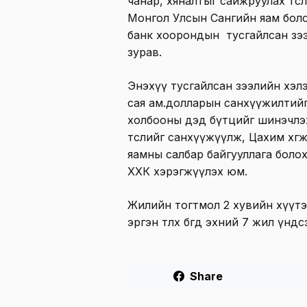
чанар, хяналтыг сайжруулах тө
Монгол Улсын Сангийн яам бо
банк хоорондын тусгайлсан зээ
зурав.
Энэхүү тусгайлсан зээлийн хэл
сая ам.долларын санхүүжилтий
холбооны дэд бүтцийг шинэчлэ
төслийг санхүүжүүлж, Цахим хөг
яамны салбар байгууллага боло
ХХК хэрэгжүүлэх юм.
Жилийн тогтмол 2 хувийн хүүтэ
эргэн төлөх бөгөөд эхний 7 жил үндсэн тө
Share